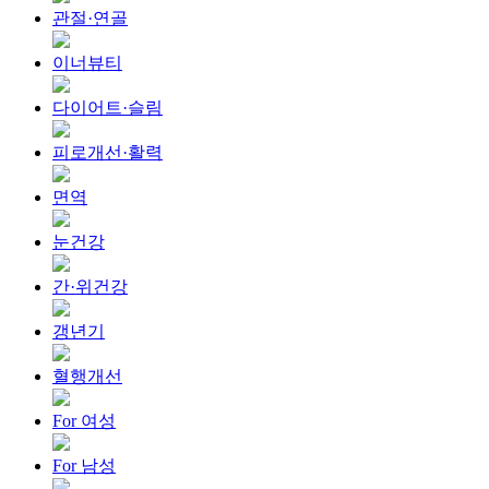
관절·연골
이너뷰티
다이어트·슬림
피로개선·활력
면역
눈건강
간·위건강
갱년기
혈행개선
For 여성
For 남성