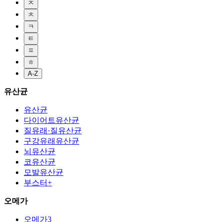
ㅈ
ㅊ
ㅋ
ㅌ
ㅍ
ㅎ
A-Z
유산균
유산균
다이어트유산균
질유래·질유산균
구강유래유산균
뇌유산균
코유산균
모발유산균
부스터+
오메가
오메가3