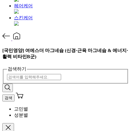
헤어케어
스킨케어
[국민영양] 여에스더 마그네슘 (신경·근육 마그네슘 & 에너지·
활력 비타민B군)
검색하기
검색
고민별
성분별