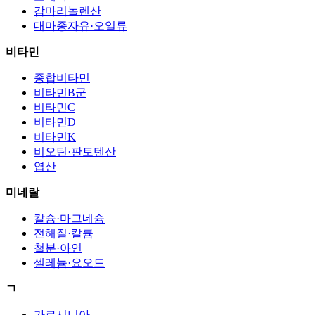
감마리놀렌산
대마종자유·오일류
비타민
종합비타민
비타민B군
비타민C
비타민D
비타민K
비오틴·판토텐산
엽산
미네랄
칼슘·마그네슘
전해질·칼륨
철분·아연
셀레늄·요오드
ㄱ
가르시니아