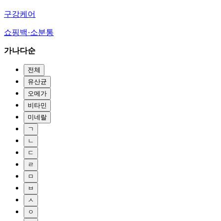
구강케어
쇼핑백·소분통
가나다순
전체
유산균
오메가
비타민
미네랄
ㄱ
ㄴ
ㄷ
ㄹ
ㅁ
ㅂ
ㅅ
ㅇ