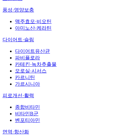
풍성·영양보충
맥주효모·비오틴
아미노산·케라틴
다이어트·슬림
다이어트유산균
파비플로라
카테킨·녹차추출물
모로실·시서스
카르니틴
가르시니아
피로개선·활력
종합비타민
비타민B군
벤포티아민
면역·항산화