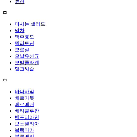
류신
ㅁ
마시는 샐러드
말차
맥주효모
멜라토닌
모로실
모발유산균
모발콜라겐
밀크씨슬
ㅂ
바나바잎
베르가못
베르베린
베타글루칸
벤포티아민
보스웰리아
블랙마카
블루베리