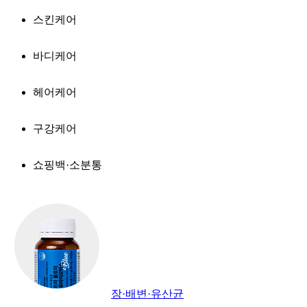
스킨케어
바디케어
헤어케어
구강케어
쇼핑백·소분통
장·배변·유산균