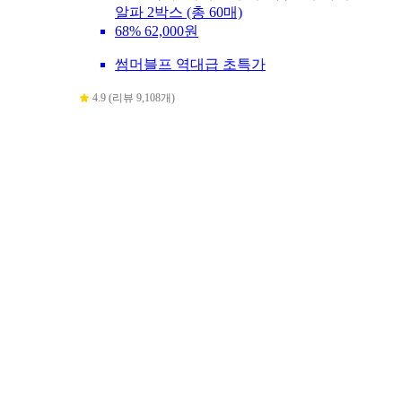
알파 2박스 (총 60매)
68%
62,000원
썸머블프 역대급 초특가
4.9 (리뷰 9,108개)