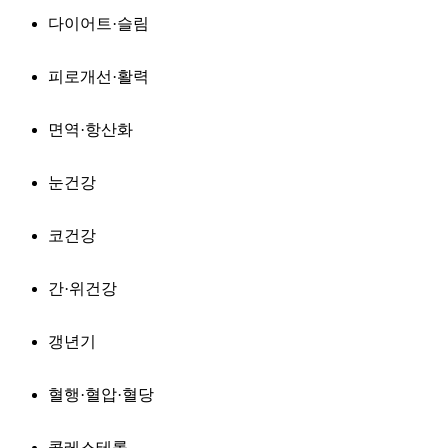
다이어트·슬림
피로개선·활력
면역·항산화
눈건강
코건강
간·위건강
갱년기
혈행·혈압·혈당
콜레스테롤