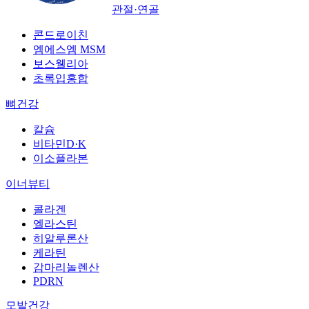
관절·연골
콘드로이친
엠에스엠 MSM
보스웰리아
초록입홍합
뼈건강
칼슘
비타민D·K
이소플라본
이너뷰티
콜라겐
엘라스틴
히알루론산
케라틴
감마리놀렌산
PDRN
모발건강