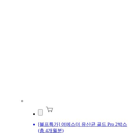
[블프특가] 여에스더 유산균 골드 Pro 2박스
(총 4개월분)