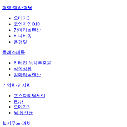
혈행·혈압·혈당
오메가3
코엔자임Q10
감마리놀렌산
바나바잎
은행잎
콜레스테롤
카테킨·녹차추출물
식이섬유
감마리놀렌산
기억력·인지력
포스파티딜세린
PQQ
오메가3
뇌 유산균
헬시푸드·과채