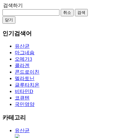
검색하기
취소
검색
닫기
인기검색어
유산균
마그네슘
오메가3
콜라겐
콘드로이친
멜라토닌
글루타치온
비타민D
코큐텐
국민영양
카테고리
유산균