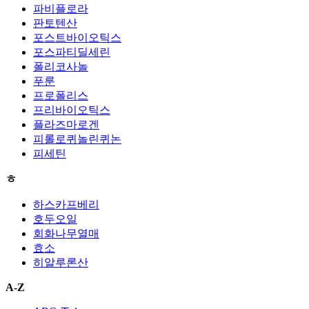
파비플로라
판토텐산
포스트바이오틱스
포스파티딜세린
폴리코사놀
푸룬
프로폴리스
프리바이오틱스
플라즈마로겐
피롤로퀴놀린퀴논
피세틴
ㅎ
하스카프베리
호두오일
회화나무열매
효소
히알루론산
A-Z