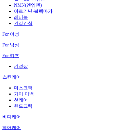
NMN(엔엠엔)
아르기닌·블랙마카
레티놀
건강간식
For 여성
For 남성
For 키즈
키성장
스킨케어
마스크팩
기미·미백
선케어
핸드크림
바디케어
헤어케어