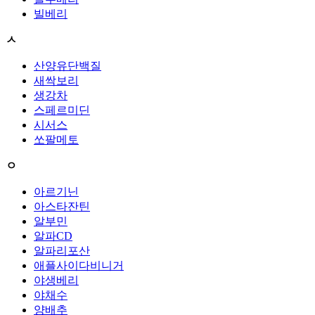
빌베리
ㅅ
산양유단백질
새싹보리
생강차
스페르미딘
시서스
쏘팔메토
ㅇ
아르기닌
아스타잔틴
알부민
알파CD
알파리포산
애플사이다비니거
야생베리
야채수
양배추