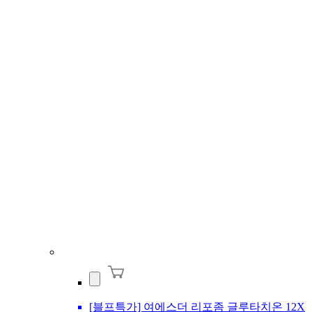
[블프특가] 여에스더 리포좀 글루타치온 12X