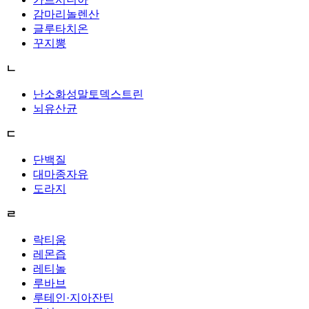
감마리놀렌산
글루타치온
꾸지뽕
ㄴ
난소화성말토덱스트린
뇌유산균
ㄷ
단백질
대마종자유
도라지
ㄹ
락티움
레몬즙
레티놀
루바브
루테인·지아잔틴