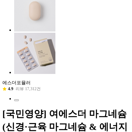
에스더포뮬러
4.9
리뷰 17,312건
[국민영양] 여에스더 마그네슘
(신경·근육 마그네슘 & 에너지