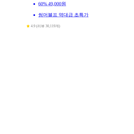
60%
49,000원
썸머블프 역대급 초특가
4.9 (리뷰 30,119개)