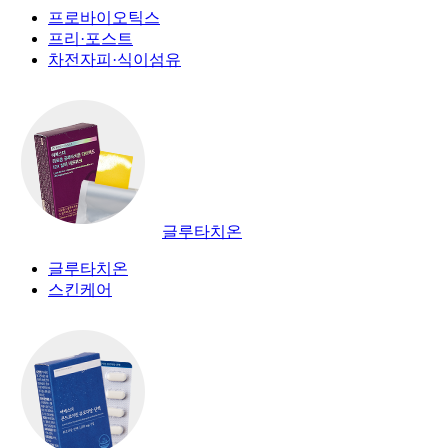
프로바이오틱스
프리·포스트
차전자피·식이섬유
글루타치온
글루타치온
스킨케어