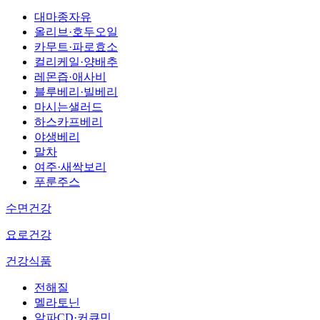
대마종자유
올리브·호두오일
카무트·파로효소
컬리케일·양배추
레몬즙·애사비
블루베리·빌베리
마시는샐러드
하스카프베리
야생베리
말차
여주·새싹보리
푸룬주스
수면건강
요로건강
건강식품
전해질
멜라토닌
알파CD·커큐민