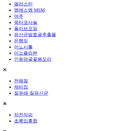
엘라스틴
엠에스엠 MSM
여주
옥타코사놀
올리브오일
유산균발효굴추출물
은행잎
이노시톨
이소플라본
인동덩굴꽃봉오리
ㅈ
전해질
제비집
질유래·질유산균
ㅊ
차전자피
초록입홍합