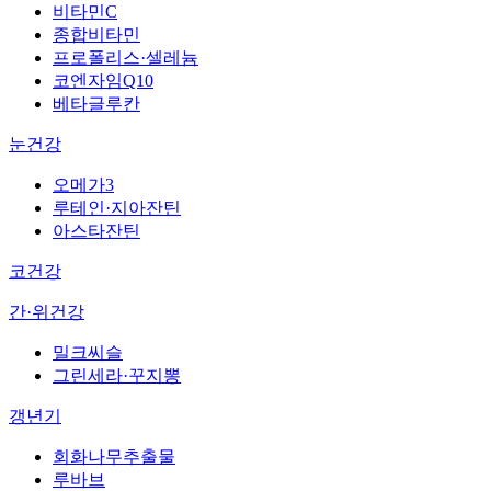
비타민C
종합비타민
프로폴리스·셀레늄
코엔자임Q10
베타글루칸
눈건강
오메가3
루테인·지아잔틴
아스타잔틴
코건강
간·위건강
밀크씨슬
그린세라·꾸지뽕
갱년기
회화나무추출물
루바브