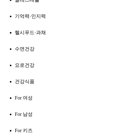
기억력·인지력
헬시푸드·과채
수면건강
요로건강
건강식품
For 여성
For 남성
For 키즈