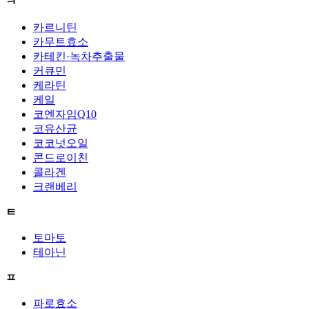
ㅋ
카르니틴
카무트효소
카테킨·녹차추출물
커큐민
케라틴
케일
코엔자임Q10
코유산균
코코넛오일
콘드로이친
콜라겐
크랜베리
ㅌ
토마토
테아닌
ㅍ
파로효소