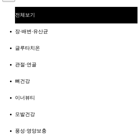
전체보기
장·배변·유산균
글루타치온
관절·연골
뼈건강
이너뷰티
모발건강
풍성·영양보충