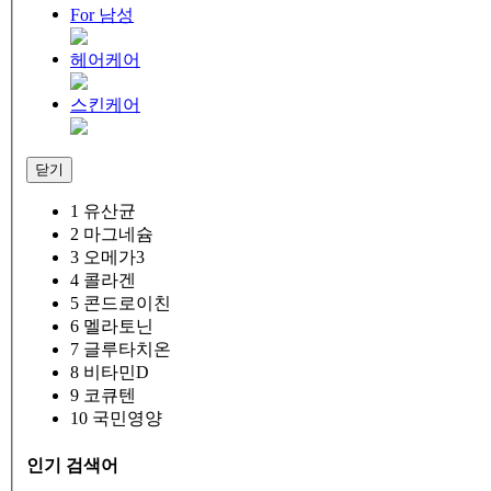
For 남성
헤어케어
스킨케어
닫기
1
유산균
2
마그네슘
3
오메가3
4
콜라겐
5
콘드로이친
6
멜라토닌
7
글루타치온
8
비타민D
9
코큐텐
10
국민영양
인기 검색어