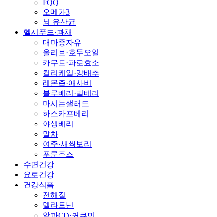
PQQ
오메가3
뇌 유산균
헬시푸드·과채
대마종자유
올리브·호두오일
카무트·파로효소
컬리케일·양배추
레몬즙·애사비
블루베리·빌베리
마시는샐러드
하스카프베리
야생베리
말차
여주·새싹보리
푸룬주스
수면건강
요로건강
건강식품
전해질
멜라토닌
알파CD·커큐민