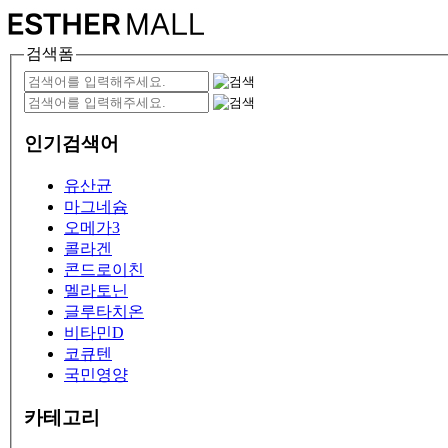
검색폼
인기검색어
유산균
마그네슘
오메가3
콜라겐
콘드로이친
멜라토닌
글루타치온
비타민D
코큐텐
국민영양
카테고리