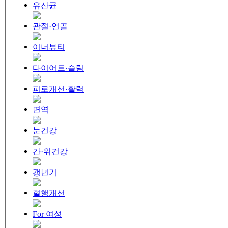
유산균
관절·연골
이너뷰티
다이어트·슬림
피로개선·활력
면역
눈건강
간·위건강
갱년기
혈행개선
For 여성