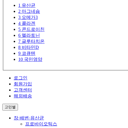
1
유산균
2
마그네슘
3
오메가3
4
콜라겐
5
콘드로이친
6
멜라토닌
7
글루타치온
8
비타민D
9
코큐텐
10
국민영양
로그인
회원가입
고객센터
해외배송
고민별
장·배변·유산균
프로바이오틱스