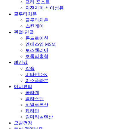
프리·포스트
차전자피·식이섬유
글루타치온
글루타치온
스킨케어
관절·연골
콘드로이친
엠에스엠 MSM
보스웰리아
초록입홍합
뼈건강
칼슘
비타민D·K
이소플라본
이너뷰티
콜라겐
엘라스틴
히알루론산
케라틴
감마리놀렌산
모발건강
풍성·영양보충