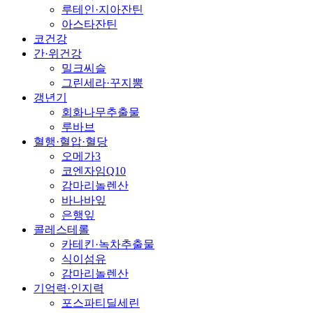
루테인·지아잔틴
아스타잔틴
코건강
간·위건강
밀크씨슬
그린세라·꾸지뽕
갱년기
회화나무추출물
루바브
혈행·혈압·혈당
오메가3
코엔자임Q10
감마리놀렌산
바나바잎
은행잎
콜레스테롤
카테킨·녹차추출물
식이섬유
감마리놀렌산
기억력·인지력
포스파티딜세린