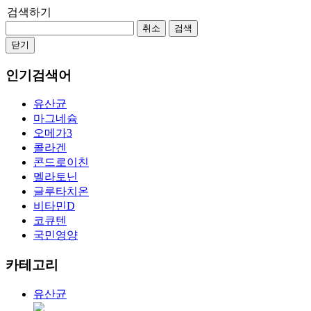
검색하기
취소
검색
닫기
인기검색어
유산균
마그네슘
오메가3
콜라겐
콘드로이친
멜라토닌
글루타치온
비타민D
코큐텐
국민영양
카테고리
유산균