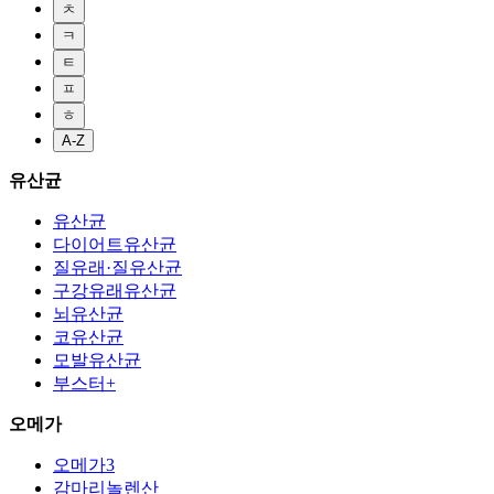
ㅊ
ㅋ
ㅌ
ㅍ
ㅎ
A-Z
유산균
유산균
다이어트유산균
질유래·질유산균
구강유래유산균
뇌유산균
코유산균
모발유산균
부스터+
오메가
오메가3
감마리놀렌산