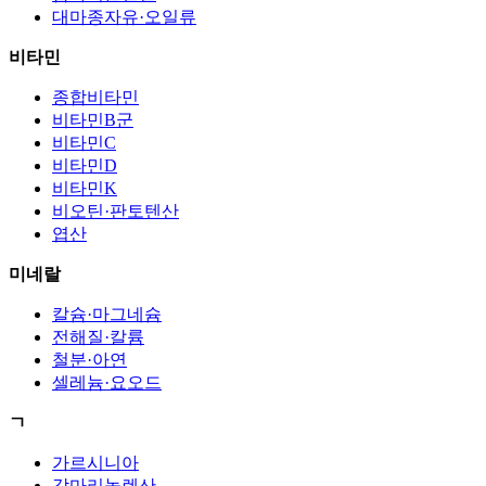
대마종자유·오일류
비타민
종합비타민
비타민B군
비타민C
비타민D
비타민K
비오틴·판토텐산
엽산
미네랄
칼슘·마그네슘
전해질·칼륨
철분·아연
셀레늄·요오드
ㄱ
가르시니아
감마리놀렌산