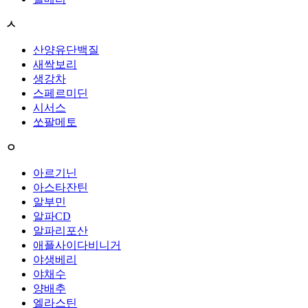
ㅅ
산양유단백질
새싹보리
생강차
스페르미딘
시서스
쏘팔메토
ㅇ
아르기닌
아스타잔틴
알부민
알파CD
알파리포산
애플사이다비니거
야생베리
야채수
양배추
엘라스틴