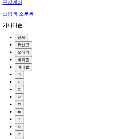
구강케어
쇼핑백·소분통
가나다순
전체
유산균
오메가
비타민
미네랄
ㄱ
ㄴ
ㄷ
ㄹ
ㅁ
ㅂ
ㅅ
ㅇ
ㅈ