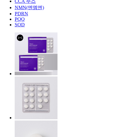
CCA 주스
NMN(엔엠엔)
PDRN
PQQ
SOD