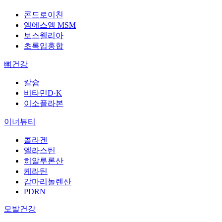
콘드로이친
엠에스엠 MSM
보스웰리아
초록입홍합
뼈건강
칼슘
비타민D·K
이소플라본
이너뷰티
콜라겐
엘라스틴
히알루론산
케라틴
감마리놀렌산
PDRN
모발건강