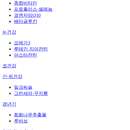
종합비타민
프로폴리스·셀레늄
코엔자임Q10
베타글루칸
눈건강
오메가3
루테인·지아잔틴
아스타잔틴
코건강
간·위건강
밀크씨슬
그린세라·꾸지뽕
갱년기
회화나무추출물
루바브