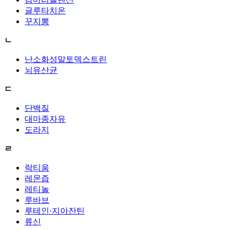
글루타치온
꾸지뽕
ㄴ
난소화성말토덱스트린
뇌유산균
ㄷ
단백질
대마종자유
도라지
ㄹ
락티움
레몬즙
레티놀
루바브
루테인·지아잔틴
류신