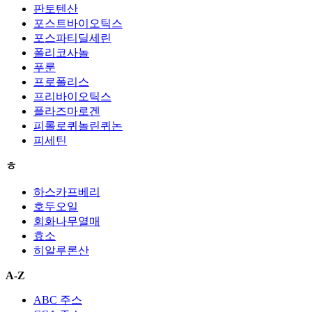
판토텐산
포스트바이오틱스
포스파티딜세린
폴리코사놀
푸룬
프로폴리스
프리바이오틱스
플라즈마로겐
피롤로퀴놀린퀴논
피세틴
ㅎ
하스카프베리
호두오일
회화나무열매
효소
히알루론산
A-Z
ABC 주스