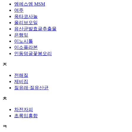
엠에스엠 MSM
여주
옥타코사놀
올리브오일
유산균발효굴추출물
은행잎
이노시톨
이소플라본
인동덩굴꽃봉오리
ㅈ
전해질
제비집
질유래·질유산균
ㅊ
차전자피
초록입홍합
ㅋ