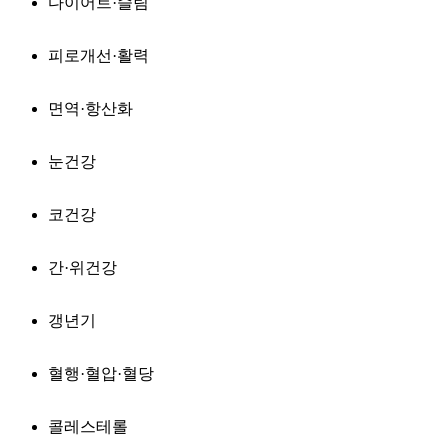
다이어트·슬림
피로개선·활력
면역·항산화
눈건강
코건강
간·위건강
갱년기
혈행·혈압·혈당
콜레스테롤