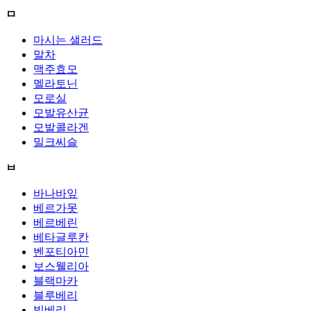
ㅁ
마시는 샐러드
말차
맥주효모
멜라토닌
모로실
모발유산균
모발콜라겐
밀크씨슬
ㅂ
바나바잎
베르가못
베르베린
베타글루칸
벤포티아민
보스웰리아
블랙마카
블루베리
빌베리