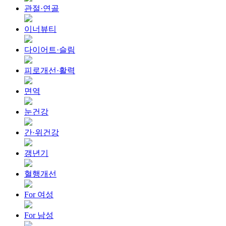
관절·연골
이너뷰티
다이어트·슬림
피로개선·활력
면역
눈건강
간·위건강
갱년기
혈행개선
For 여성
For 남성