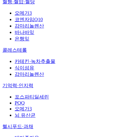
혈행·혈압·혈당
오메가3
코엔자임Q10
감마리놀렌산
바나바잎
은행잎
콜레스테롤
카테킨·녹차추출물
식이섬유
감마리놀렌산
기억력·인지력
포스파티딜세린
PQQ
오메가3
뇌 유산균
헬시푸드·과채