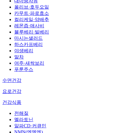
대마종자유
올리브·호두오일
카무트·파로효소
컬리케일·양배추
레몬즙·애사비
블루베리·빌베리
마시는샐러드
하스카프베리
야생베리
말차
여주·새싹보리
푸룬주스
수면건강
요로건강
건강식품
전해질
멜라토닌
알파CD·커큐민
NMN(엔엠엔)