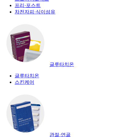
프리·포스트
차전자피·식이섬유
글루타치온
글루타치온
스킨케어
관절·연골