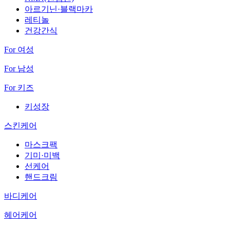
아르기닌·블랙마카
레티놀
건강간식
For 여성
For 남성
For 키즈
키성장
스킨케어
마스크팩
기미·미백
선케어
핸드크림
바디케어
헤어케어