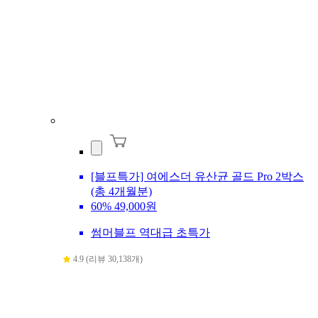
[블프특가] 여에스더 유산균 골드 Pro 2박스
(총 4개월분)
60%
49,000원
썸머블프 역대급 초특가
4.9 (리뷰 30,138개)