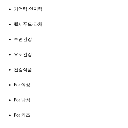
기억력·인지력
헬시푸드·과채
수면건강
요로건강
건강식품
For 여성
For 남성
For 키즈