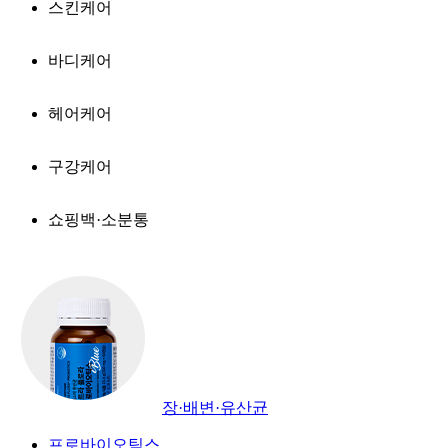
스킨케어
바디케어
헤어케어
구강케어
쇼핑백·소분통
장·배변·유산균
프로바이오틱스