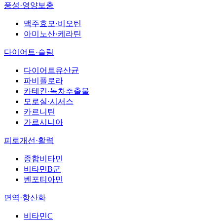
풍성·영양보충
맥주효모·비오틴
아미노산·케라틴
다이어트·슬림
다이어트유산균
파비플로라
카테킨·녹차추출물
모로실·시서스
카르니틴
가르시니아
피로개선·활력
종합비타민
비타민B군
벤포티아민
면역·항산화
비타민C