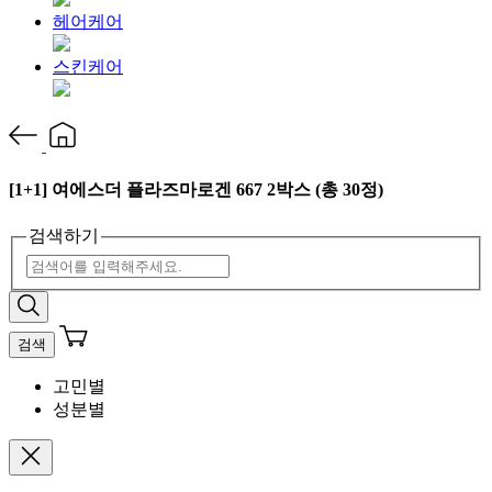
헤어케어
스킨케어
[1+1] 여에스더 플라즈마로겐 667 2박스 (총 30정)
검색하기
검색
고민별
성분별