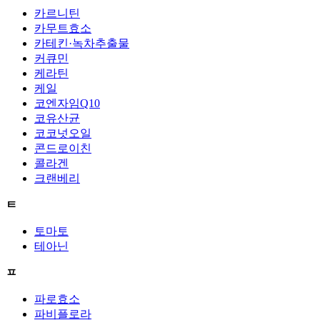
카르니틴
카무트효소
카테킨·녹차추출물
커큐민
케라틴
케일
코엔자임Q10
코유산균
코코넛오일
콘드로이친
콜라겐
크랜베리
ㅌ
토마토
테아닌
ㅍ
파로효소
파비플로라