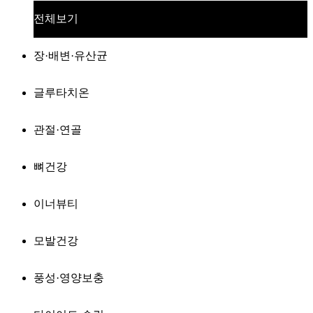
전체보기
장·배변·유산균
글루타치온
관절·연골
뼈건강
이너뷰티
모발건강
풍성·영양보충