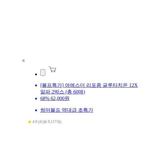
[블프특가] 여에스더 리포좀 글루타치온 12X
알파 2박스 (총 60매)
68%
62,000원
썸머블프 역대급 초특가
4.9 (리뷰 9,117개)