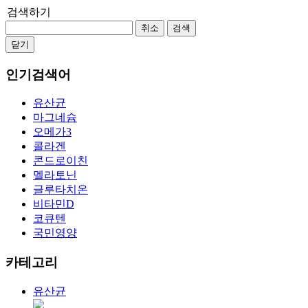
검색하기
취소
검색
닫기
인기검색어
유산균
마그네슘
오메가3
콜라겐
콘드로이친
멜라토닌
글루타치온
비타민D
코큐텐
국민영양
카테고리
유산균