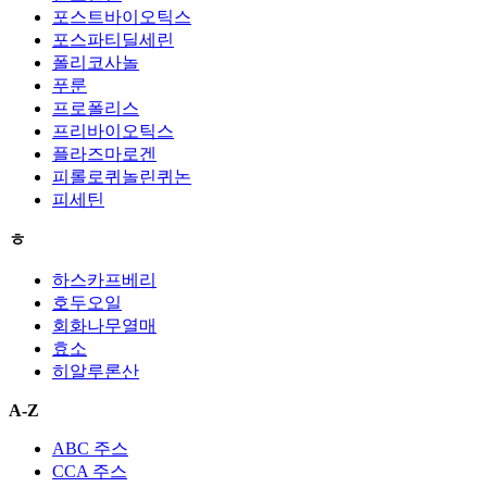
포스트바이오틱스
포스파티딜세린
폴리코사놀
푸룬
프로폴리스
프리바이오틱스
플라즈마로겐
피롤로퀴놀린퀴논
피세틴
ㅎ
하스카프베리
호두오일
회화나무열매
효소
히알루론산
A-Z
ABC 주스
CCA 주스