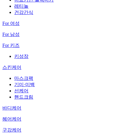
레티놀
건강간식
For 여성
For 남성
For 키즈
키성장
스킨케어
마스크팩
기미·미백
선케어
핸드크림
바디케어
헤어케어
구강케어