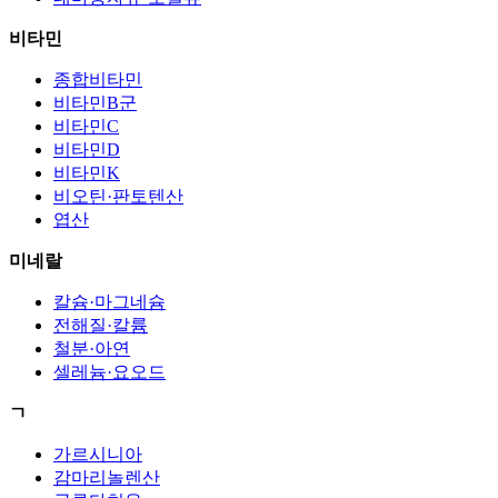
비타민
종합비타민
비타민B군
비타민C
비타민D
비타민K
비오틴·판토텐산
엽산
미네랄
칼슘·마그네슘
전해질·칼륨
철분·아연
셀레늄·요오드
ㄱ
가르시니아
감마리놀렌산