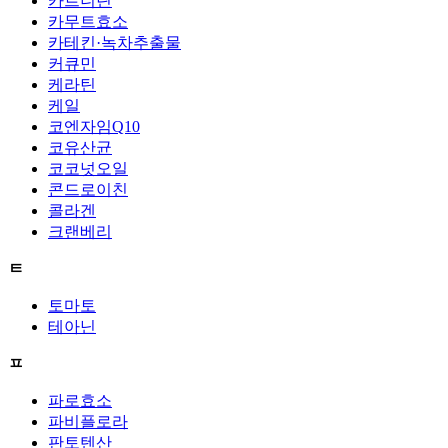
카르니틴
카무트효소
카테킨·녹차추출물
커큐민
케라틴
케일
코엔자임Q10
코유산균
코코넛오일
콘드로이친
콜라겐
크랜베리
ㅌ
토마토
테아닌
ㅍ
파로효소
파비플로라
판토텐산