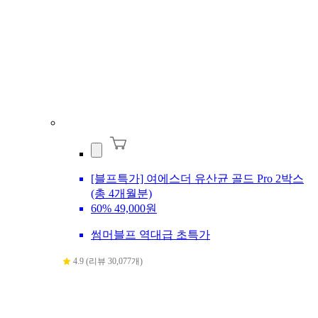
[블프특가] 여에스더 유산균 골드 Pro 2박스
(총 4개월분)
60%
49,000원
썸머블프 역대급 초특가
4.9 (리뷰 30,077개)