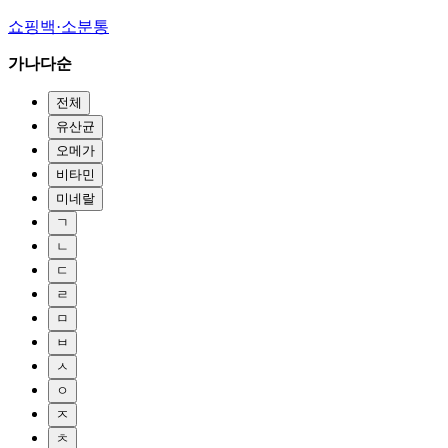
쇼핑백·소분통
가나다순
전체
유산균
오메가
비타민
미네랄
ㄱ
ㄴ
ㄷ
ㄹ
ㅁ
ㅂ
ㅅ
ㅇ
ㅈ
ㅊ