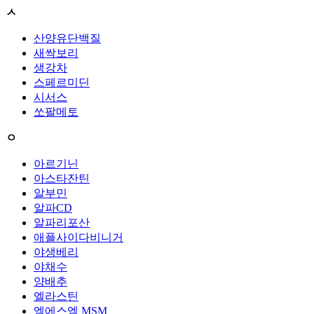
ㅅ
산양유단백질
새싹보리
생강차
스페르미딘
시서스
쏘팔메토
ㅇ
아르기닌
아스타잔틴
알부민
알파CD
알파리포산
애플사이다비니거
야생베리
야채수
양배추
엘라스틴
엠에스엠 MSM