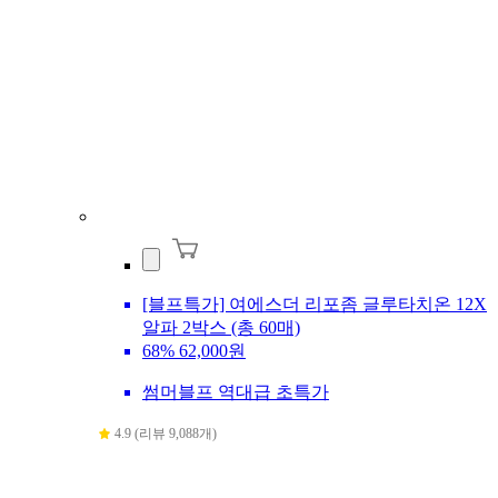
[블프특가] 여에스더 리포좀 글루타치온 12X
알파 2박스 (총 60매)
68%
62,000원
썸머블프 역대급 초특가
4.9 (리뷰 9,088개)