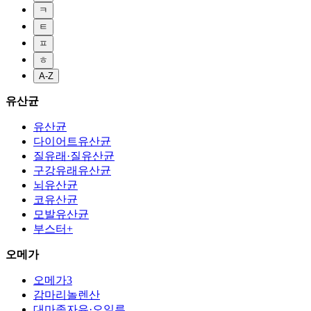
ㅋ
ㅌ
ㅍ
ㅎ
A-Z
유산균
유산균
다이어트유산균
질유래·질유산균
구강유래유산균
뇌유산균
코유산균
모발유산균
부스터+
오메가
오메가3
감마리놀렌산
대마종자유·오일류