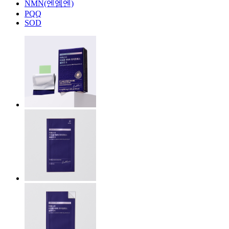
NMN(엔엠엔)
PQQ
SOD