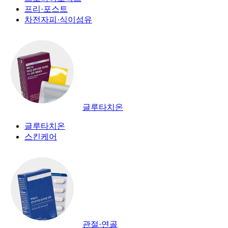
프리·포스트
차전자피·식이섬유
글루타치온
글루타치온
스킨케어
관절·연골