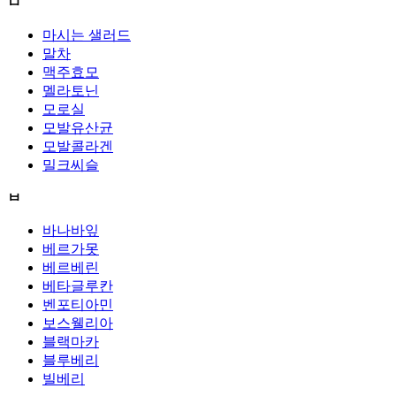
ㅁ
마시는 샐러드
말차
맥주효모
멜라토닌
모로실
모발유산균
모발콜라겐
밀크씨슬
ㅂ
바나바잎
베르가못
베르베린
베타글루칸
벤포티아민
보스웰리아
블랙마카
블루베리
빌베리