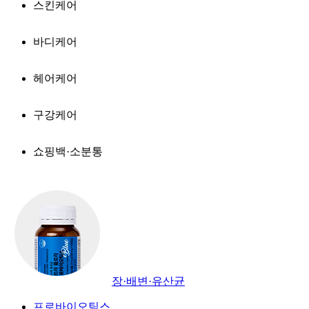
스킨케어
바디케어
헤어케어
구강케어
쇼핑백·소분통
장·배변·유산균
프로바이오틱스