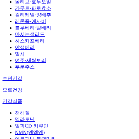
올리브·호두오일
카무트·파로효소
컬리케일·양배추
레몬즙·애사비
블루베리·빌베리
마시는샐러드
하스카프베리
야생베리
말차
여주·새싹보리
푸룬주스
수면건강
요로건강
건강식품
전해질
멜라토닌
알파CD·커큐민
NMN(엔엠엔)
아르기닌·블랙마카