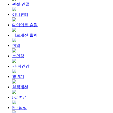
관절·연골
이너뷰티
다이어트·슬림
피로개선·활력
면역
눈건강
간·위건강
갱년기
혈행개선
For 여성
For 남성