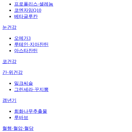
프로폴리스·셀레늄
코엔자임Q10
베타글루칸
눈건강
오메가3
루테인·지아잔틴
아스타잔틴
코건강
간·위건강
밀크씨슬
그린세라·꾸지뽕
갱년기
회화나무추출물
루바브
혈행·혈압·혈당