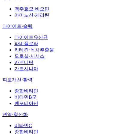
맥주효모·비오틴
아미노산·케라틴
다이어트·슬림
다이어트유산균
파비플로라
카테킨·녹차추출물
모로실·시서스
카르니틴
가르시니아
피로개선·활력
종합비타민
비타민B군
벤포티아민
면역·항산화
비타민C
종합비타민