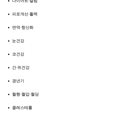
다이어트·슬림
피로개선·활력
면역·항산화
눈건강
코건강
간·위건강
갱년기
혈행·혈압·혈당
콜레스테롤