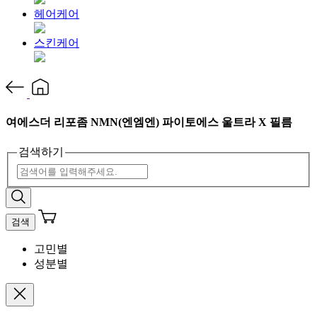
헤어케어
스킨케어
여에스더 리포좀 NMN(엔엠엔) 파이토에스 울트라 X 필름
검색하기
검색
고민별
성분별