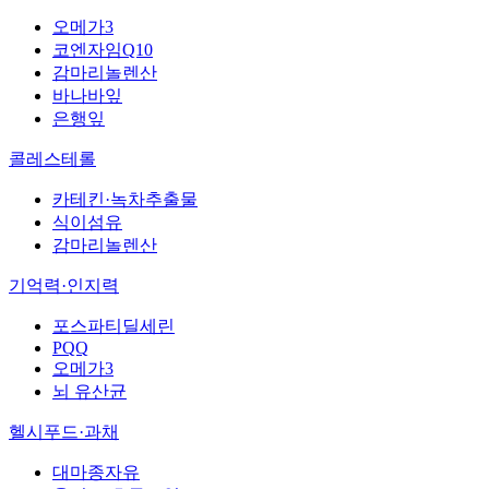
오메가3
코엔자임Q10
감마리놀렌산
바나바잎
은행잎
콜레스테롤
카테킨·녹차추출물
식이섬유
감마리놀렌산
기억력·인지력
포스파티딜세린
PQQ
오메가3
뇌 유산균
헬시푸드·과채
대마종자유