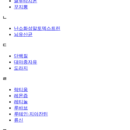
글루타치온
꾸지뽕
ㄴ
난소화성말토덱스트린
뇌유산균
ㄷ
단백질
대마종자유
도라지
ㄹ
락티움
레몬즙
레티놀
루바브
루테인·지아잔틴
류신