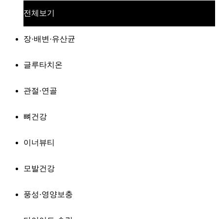
전체보기
장·배변·유산균
글루타치온
관절·연골
뼈건강
이너뷰티
모발건강
풍성·영양보충