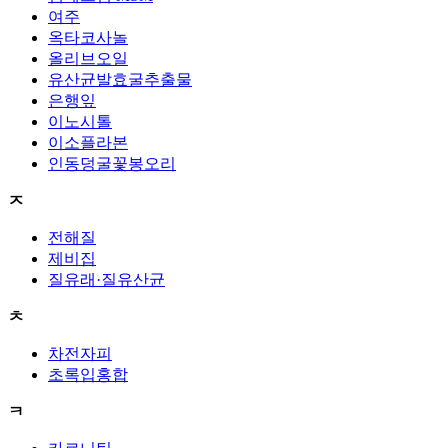
여주
옥타코사놀
올리브오일
유산균발효굴추출물
은행잎
이노시톨
이소플라본
인동덩굴꽃봉오리
ㅈ
전해질
제비집
질유래·질유산균
ㅊ
차전자피
초록입홍합
ㅋ