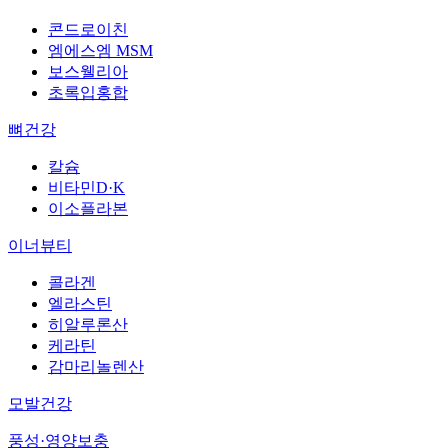
콘드로이친
엠에스엠 MSM
보스웰리아
초록입홍합
뼈건강
칼슘
비타민D·K
이소플라본
이너뷰티
콜라겐
엘라스틴
히알루론산
케라틴
감마리놀렌산
모발건강
풍성·영양보충