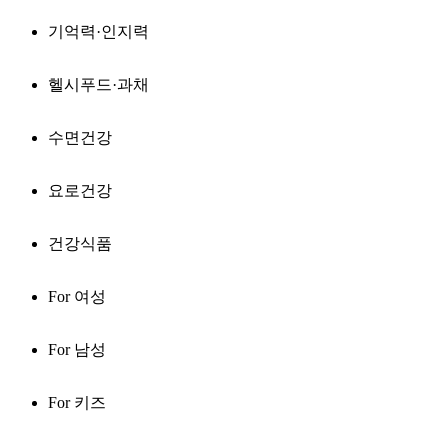
기억력·인지력
헬시푸드·과채
수면건강
요로건강
건강식품
For 여성
For 남성
For 키즈