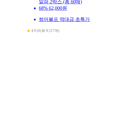
알파 2박스 (총 60매)
68%
62,000원
썸머블프 역대급 초특가
4.9 (리뷰 9,117개)