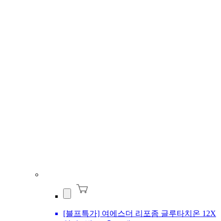
[블프특가] 여에스더 리포좀 글루타치온 12X