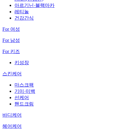
아르기닌·블랙마카
레티놀
건강간식
For 여성
For 남성
For 키즈
키성장
스킨케어
마스크팩
기미·미백
선케어
핸드크림
바디케어
헤어케어