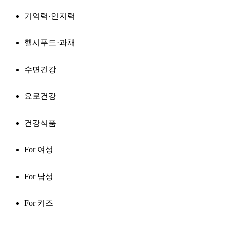
기억력·인지력
헬시푸드·과채
수면건강
요로건강
건강식품
For 여성
For 남성
For 키즈