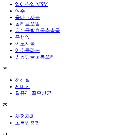
엠에스엠 MSM
여주
옥타코사놀
올리브오일
유산균발효굴추출물
은행잎
이노시톨
이소플라본
인동덩굴꽃봉오리
ㅈ
전해질
제비집
질유래·질유산균
ㅊ
차전자피
초록입홍합
ㅋ