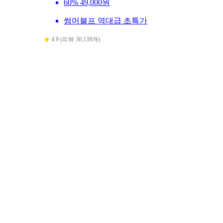
60%
49,000원
썸머블프 역대급 초특가
4.9 (리뷰 30,139개)