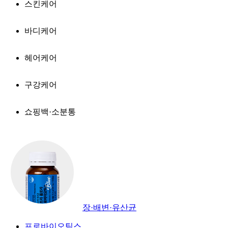
스킨케어
바디케어
헤어케어
구강케어
쇼핑백·소분통
장·배변·유산균
프로바이오틱스