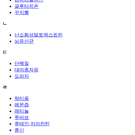
글루타치온
꾸지뽕
ㄴ
난소화성말토덱스트린
뇌유산균
ㄷ
단백질
대마종자유
도라지
ㄹ
락티움
레몬즙
레티놀
루바브
루테인·지아잔틴
류신