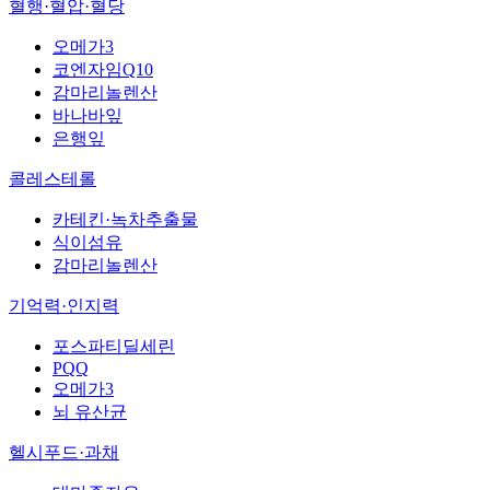
혈행·혈압·혈당
오메가3
코엔자임Q10
감마리놀렌산
바나바잎
은행잎
콜레스테롤
카테킨·녹차추출물
식이섬유
감마리놀렌산
기억력·인지력
포스파티딜세린
PQQ
오메가3
뇌 유산균
헬시푸드·과채