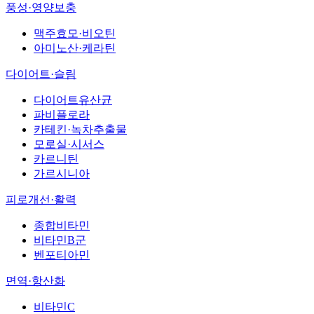
풍성·영양보충
맥주효모·비오틴
아미노산·케라틴
다이어트·슬림
다이어트유산균
파비플로라
카테킨·녹차추출물
모로실·시서스
카르니틴
가르시니아
피로개선·활력
종합비타민
비타민B군
벤포티아민
면역·항산화
비타민C