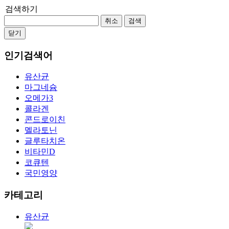
검색하기
취소
검색
닫기
인기검색어
유산균
마그네슘
오메가3
콜라겐
콘드로이친
멜라토닌
글루타치온
비타민D
코큐텐
국민영양
카테고리
유산균