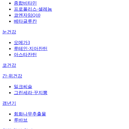
종합비타민
프로폴리스·셀레늄
코엔자임Q10
베타글루칸
눈건강
오메가3
루테인·지아잔틴
아스타잔틴
코건강
간·위건강
밀크씨슬
그린세라·꾸지뽕
갱년기
회화나무추출물
루바브