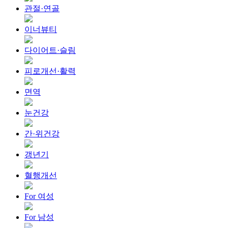
관절·연골
이너뷰티
다이어트·슬림
피로개선·활력
면역
눈건강
간·위건강
갱년기
혈행개선
For 여성
For 남성