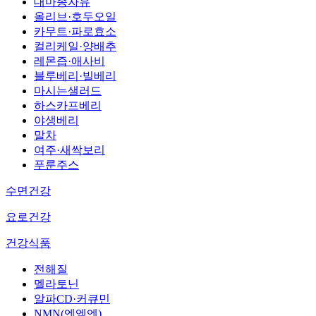
대마종자유
올리브·호두오일
카무트·파로효소
컬리케일·양배추
레몬즙·애사비
블루베리·빌베리
마시는샐러드
하스카프베리
야생베리
말차
여주·새싹보리
푸룬주스
수면건강
요로건강
건강식품
전해질
멜라토닌
알파CD·커큐민
NMN(엔엠엔)