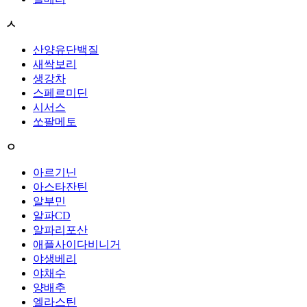
ㅅ
산양유단백질
새싹보리
생강차
스페르미딘
시서스
쏘팔메토
ㅇ
아르기닌
아스타잔틴
알부민
알파CD
알파리포산
애플사이다비니거
야생베리
야채수
양배추
엘라스틴