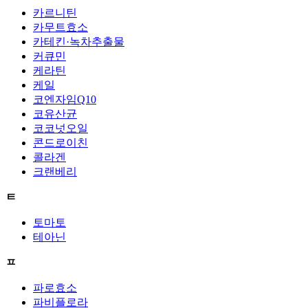
카르니틴
카무트효소
카테킨·녹차추출물
커큐민
케라틴
케일
코엔자임Q10
코유산균
코코넛오일
콘드로이친
콜라겐
크랜베리
ㅌ
토마토
테아닌
ㅍ
파로효소
파비플로라