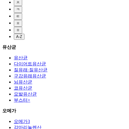
ㅊ
ㅋ
ㅌ
ㅍ
ㅎ
A-Z
유산균
유산균
다이어트유산균
질유래·질유산균
구강유래유산균
뇌유산균
코유산균
모발유산균
부스터+
오메가
오메가3
감마리놀렌산