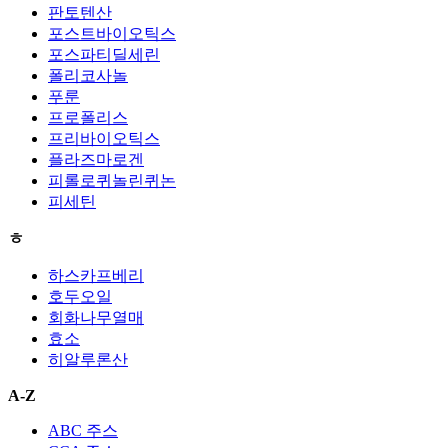
판토텐산
포스트바이오틱스
포스파티딜세린
폴리코사놀
푸룬
프로폴리스
프리바이오틱스
플라즈마로겐
피롤로퀴놀린퀴논
피세틴
ㅎ
하스카프베리
호두오일
회화나무열매
효소
히알루론산
A-Z
ABC 주스