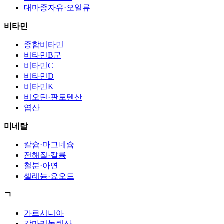
대마종자유·오일류
비타민
종합비타민
비타민B군
비타민C
비타민D
비타민K
비오틴·판토텐산
엽산
미네랄
칼슘·마그네슘
전해질·칼륨
철분·아연
셀레늄·요오드
ㄱ
가르시니아
감마리놀렌산