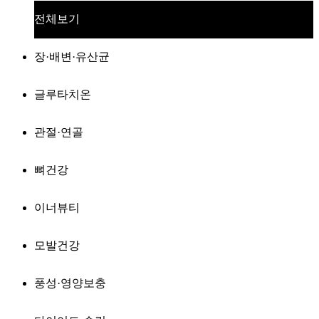
전체보기
장·배변·유산균
글루타치온
관절·연골
뼈건강
이너뷰티
모발건강
풍성·영양보충