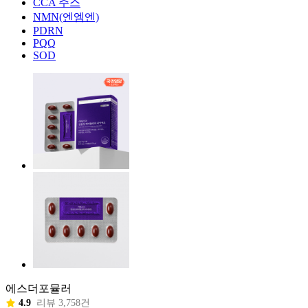
CCA 주스
NMN(엔엠엔)
PDRN
PQQ
SOD
에스더포뮬러
4.9
리뷰 3,758건