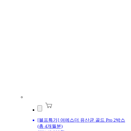
[블프특가] 여에스더 유산균 골드 Pro 2박스
(총 4개월분)