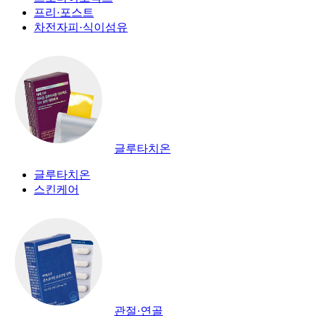
프리·포스트
차전자피·식이섬유
글루타치온
글루타치온
스킨케어
관절·연골