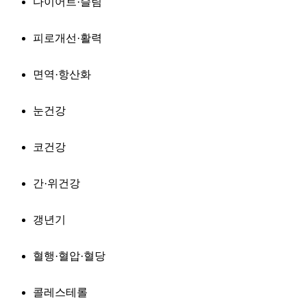
다이어트·슬림
피로개선·활력
면역·항산화
눈건강
코건강
간·위건강
갱년기
혈행·혈압·혈당
콜레스테롤