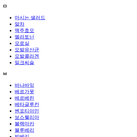
ㅁ
마시는 샐러드
말차
맥주효모
멜라토닌
모로실
모발유산균
모발콜라겐
밀크씨슬
ㅂ
바나바잎
베르가못
베르베린
베타글루칸
벤포티아민
보스웰리아
블랙마카
블루베리
빌베리