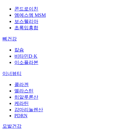
콘드로이친
엠에스엠 MSM
보스웰리아
초록입홍합
뼈건강
칼슘
비타민D·K
이소플라본
이너뷰티
콜라겐
엘라스틴
히알루론산
케라틴
감마리놀렌산
PDRN
모발건강