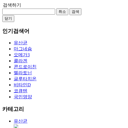
검색하기
취소
검색
닫기
인기검색어
유산균
마그네슘
오메가3
콜라겐
콘드로이친
멜라토닌
글루타치온
비타민D
코큐텐
국민영양
카테고리
유산균