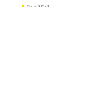
4.9 (리뷰 30,190개)