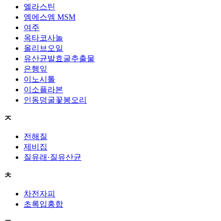
엘라스틴
엠에스엠 MSM
여주
옥타코사놀
올리브오일
유산균발효굴추출물
은행잎
이노시톨
이소플라본
인동덩굴꽃봉오리
ㅈ
전해질
제비집
질유래·질유산균
ㅊ
차전자피
초록입홍합