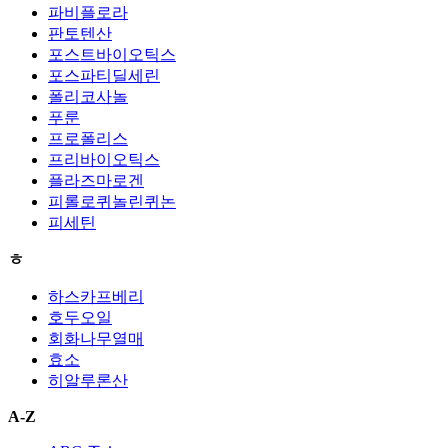
파비플로라
판토텐산
포스트바이오틱스
포스파티딜세린
폴리코사놀
푸룬
프로폴리스
프리바이오틱스
플라즈마로겐
피롤로퀴놀린퀴논
피세틴
ㅎ
하스카프베리
호두오일
회화나무열매
효소
히알루론산
A-Z