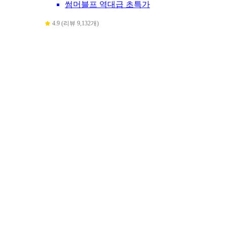
썸머블프 역대급 초특가
4.9 (리뷰 9,132개)