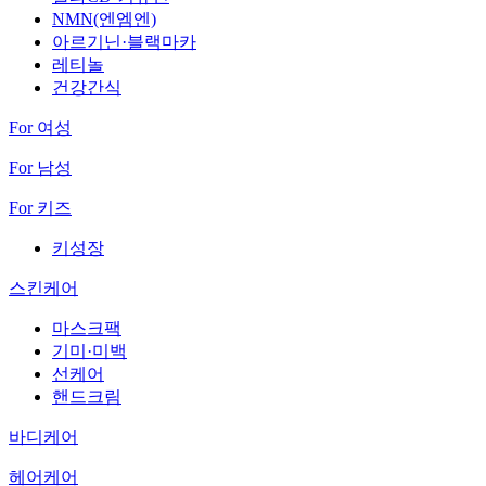
NMN(엔엠엔)
아르기닌·블랙마카
레티놀
건강간식
For 여성
For 남성
For 키즈
키성장
스킨케어
마스크팩
기미·미백
선케어
핸드크림
바디케어
헤어케어