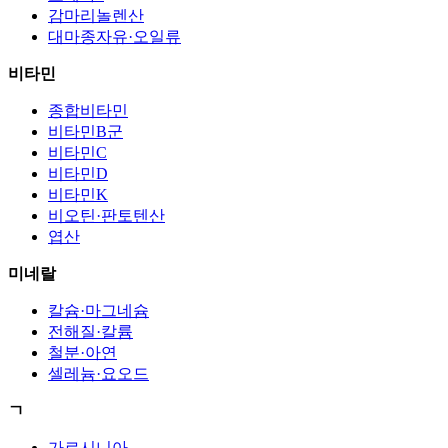
감마리놀렌산
대마종자유·오일류
비타민
종합비타민
비타민B군
비타민C
비타민D
비타민K
비오틴·판토텐산
엽산
미네랄
칼슘·마그네슘
전해질·칼륨
철분·아연
셀레늄·요오드
ㄱ
가르시니아