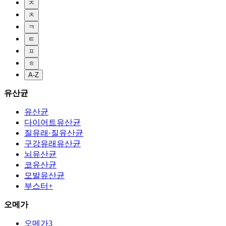
ㅈ
ㅊ
ㅋ
ㅌ
ㅍ
ㅎ
A-Z
유산균
유산균
다이어트유산균
질유래·질유산균
구강유래유산균
뇌유산균
코유산균
모발유산균
부스터+
오메가
오메가3