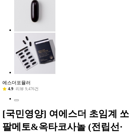
에스더포뮬러
4.9
리뷰 9,476건
[국민영양] 여에스더 초임계 쏘
팔메토&옥타코사놀 (전립선·