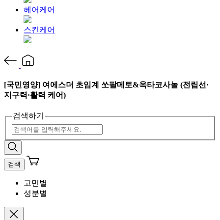
헤어케어
스킨케어
[국민영양] 여에스더 초임계 쏘팔메토&옥타코사놀 (전립선·
지구력·활력 케어)
검색하기
검색
고민별
성분별