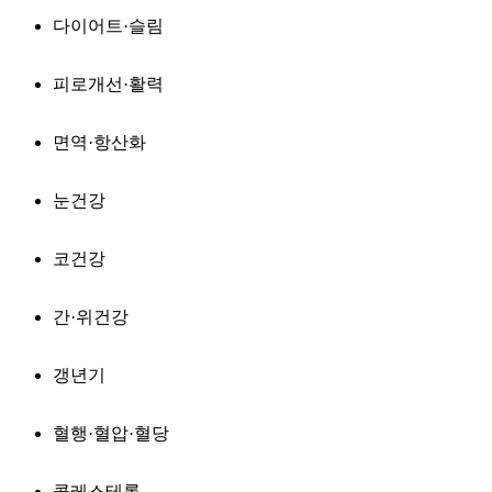
다이어트·슬림
피로개선·활력
면역·항산화
눈건강
코건강
간·위건강
갱년기
혈행·혈압·혈당
콜레스테롤