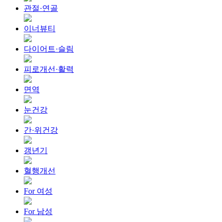
관절·연골
이너뷰티
다이어트·슬림
피로개선·활력
면역
눈건강
간·위건강
갱년기
혈행개선
For 여성
For 남성