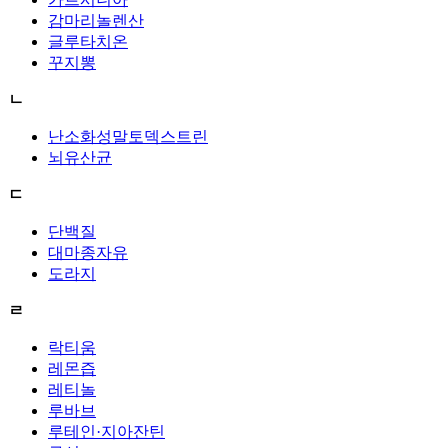
감마리놀렌산
글루타치온
꾸지뽕
ㄴ
난소화성말토덱스트린
뇌유산균
ㄷ
단백질
대마종자유
도라지
ㄹ
락티움
레몬즙
레티놀
루바브
루테인·지아잔틴