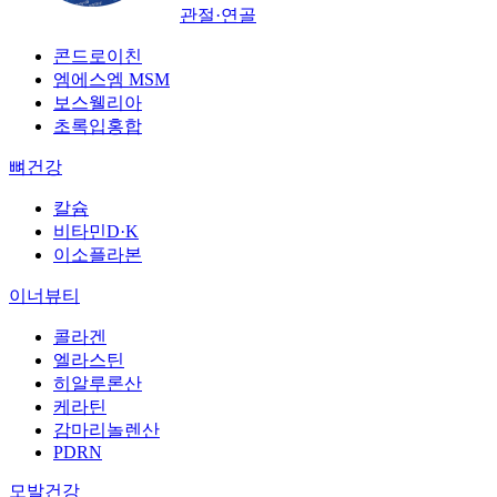
관절·연골
콘드로이친
엠에스엠 MSM
보스웰리아
초록입홍합
뼈건강
칼슘
비타민D·K
이소플라본
이너뷰티
콜라겐
엘라스틴
히알루론산
케라틴
감마리놀렌산
PDRN
모발건강