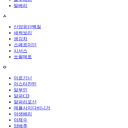
빌베리
ㅅ
산양유단백질
새싹보리
생강차
스페르미딘
시서스
쏘팔메토
ㅇ
아르기닌
아스타잔틴
알부민
알파CD
알파리포산
애플사이다비니거
야생베리
야채수
양배추