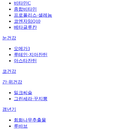
비타민C
종합비타민
프로폴리스·셀레늄
코엔자임Q10
베타글루칸
눈건강
오메가3
루테인·지아잔틴
아스타잔틴
코건강
간·위건강
밀크씨슬
그린세라·꾸지뽕
갱년기
회화나무추출물
루바브