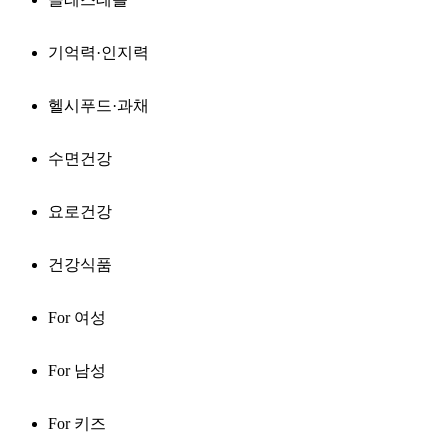
기억력·인지력
헬시푸드·과채
수면건강
요로건강
건강식품
For 여성
For 남성
For 키즈