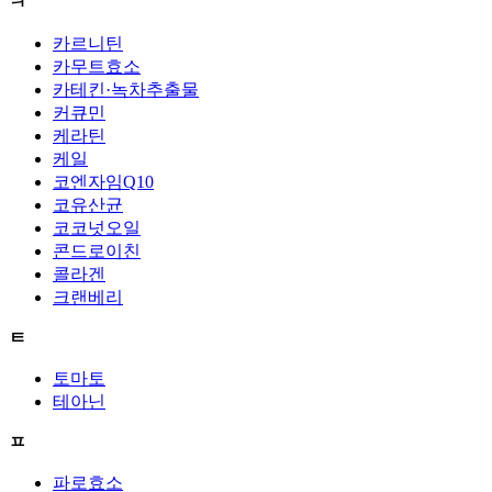
ㅋ
카르니틴
카무트효소
카테킨·녹차추출물
커큐민
케라틴
케일
코엔자임Q10
코유산균
코코넛오일
콘드로이친
콜라겐
크랜베리
ㅌ
토마토
테아닌
ㅍ
파로효소