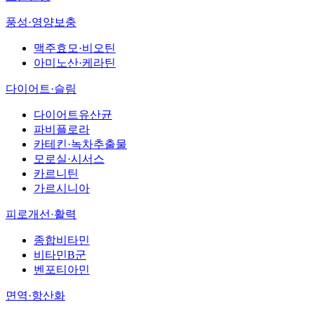
풍성·영양보충
맥주효모·비오틴
아미노산·케라틴
다이어트·슬림
다이어트유산균
파비플로라
카테킨·녹차추출물
모로실·시서스
카르니틴
가르시니아
피로개선·활력
종합비타민
비타민B군
벤포티아민
면역·항산화