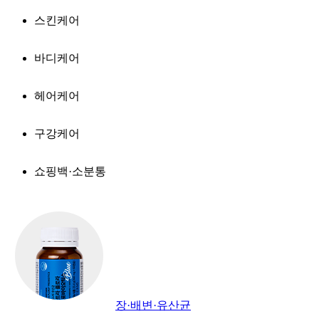
스킨케어
바디케어
헤어케어
구강케어
쇼핑백·소분통
장·배변·유산균