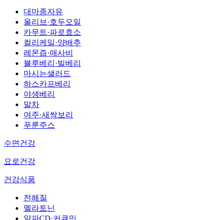
대마종자유
올리브·호두오일
카무트·파로효소
컬리케일·양배추
레몬즙·애사비
블루베리·빌베리
마시는샐러드
하스카프베리
야생베리
말차
여주·새싹보리
푸룬주스
수면건강
요로건강
건강식품
전해질
멜라토닌
알파CD·커큐민