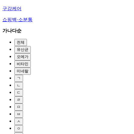
구강케어
쇼핑백·소분통
가나다순
전체
유산균
오메가
비타민
미네랄
ㄱ
ㄴ
ㄷ
ㄹ
ㅁ
ㅂ
ㅅ
ㅇ