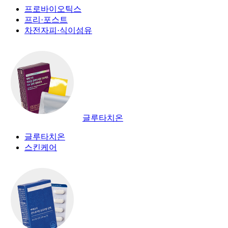
프로바이오틱스
프리·포스트
차전자피·식이섬유
글루타치온
글루타치온
스킨케어