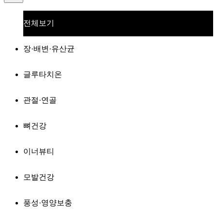
전체보기
장·배변·유산균
글루타치온
관절·연골
뼈건강
이너뷰티
모발건강
풍성·영양보충