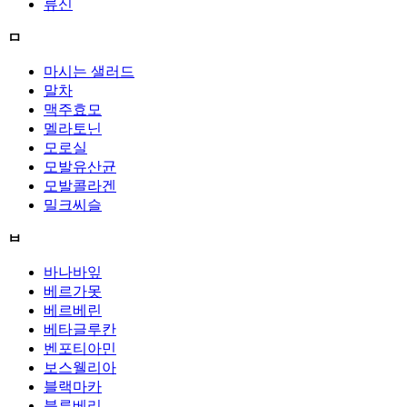
류신
ㅁ
마시는 샐러드
말차
맥주효모
멜라토닌
모로실
모발유산균
모발콜라겐
밀크씨슬
ㅂ
바나바잎
베르가못
베르베린
베타글루칸
벤포티아민
보스웰리아
블랙마카
블루베리