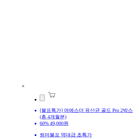
[블프특가] 여에스더 유산균 골드 Pro 2박스
(총 4개월분)
60%
49,000원
썸머블프 역대급 초특가