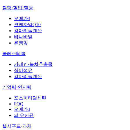
혈행·혈압·혈당
오메가3
코엔자임Q10
감마리놀렌산
바나바잎
은행잎
콜레스테롤
카테킨·녹차추출물
식이섬유
감마리놀렌산
기억력·인지력
포스파티딜세린
PQQ
오메가3
뇌 유산균
헬시푸드·과채