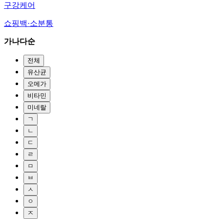
구강케어
쇼핑백·소분통
가나다순
전체
유산균
오메가
비타민
미네랄
ㄱ
ㄴ
ㄷ
ㄹ
ㅁ
ㅂ
ㅅ
ㅇ
ㅈ