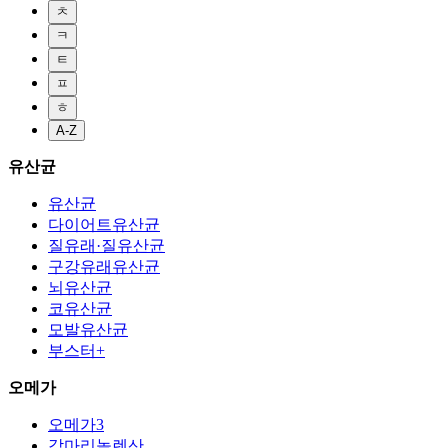
ㅊ
ㅋ
ㅌ
ㅍ
ㅎ
A-Z
유산균
유산균
다이어트유산균
질유래·질유산균
구강유래유산균
뇌유산균
코유산균
모발유산균
부스터+
오메가
오메가3
감마리놀렌산