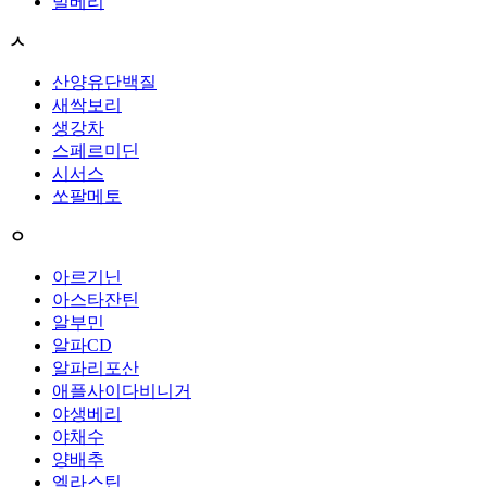
빌베리
ㅅ
산양유단백질
새싹보리
생강차
스페르미딘
시서스
쏘팔메토
ㅇ
아르기닌
아스타잔틴
알부민
알파CD
알파리포산
애플사이다비니거
야생베리
야채수
양배추
엘라스틴