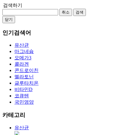
검색하기
취소
검색
닫기
인기검색어
유산균
마그네슘
오메가3
콜라겐
콘드로이친
멜라토닌
글루타치온
비타민D
코큐텐
국민영양
카테고리
유산균