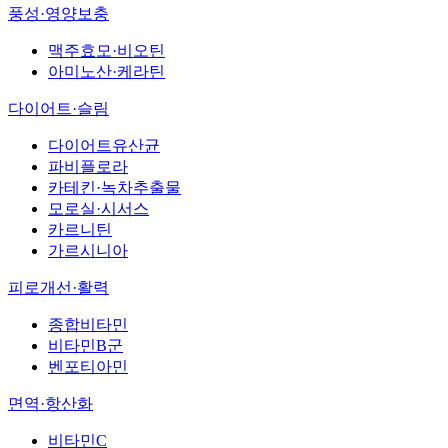
풍성·영양보충
맥주효모·비오틴
아미노산·케라틴
다이어트·슬림
다이어트유산균
파비플로라
카테킨·녹차추출물
모로실·시서스
카르니틴
가르시니아
피로개선·활력
종합비타민
비타민B군
벤포티아민
면역·항산화
비타민C