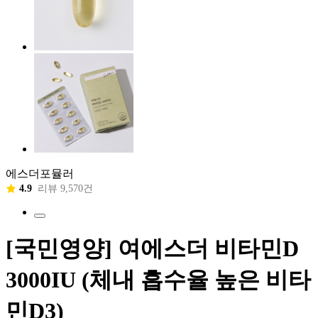
에스더포뮬러
4.9
리뷰 9,570건
[국민영양] 여에스더 비타민D
3000IU (체내 흡수율 높은 비타
민D3)