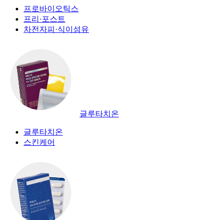
프로바이오틱스
프리·포스트
차전자피·식이섬유
글루타치온
글루타치온
스킨케어