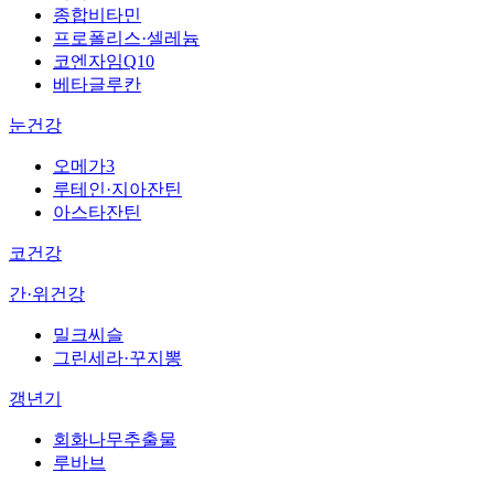
종합비타민
프로폴리스·셀레늄
코엔자임Q10
베타글루칸
눈건강
오메가3
루테인·지아잔틴
아스타잔틴
코건강
간·위건강
밀크씨슬
그린세라·꾸지뽕
갱년기
회화나무추출물
루바브