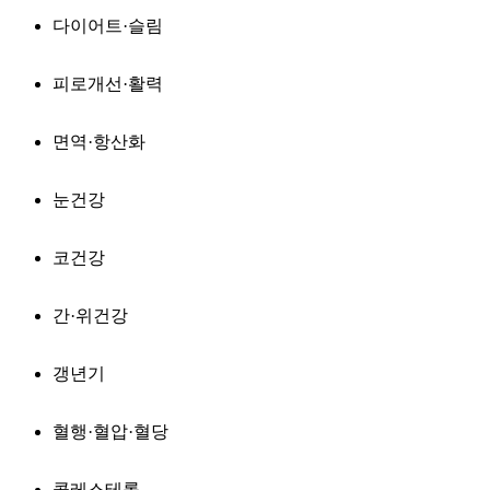
다이어트·슬림
피로개선·활력
면역·항산화
눈건강
코건강
간·위건강
갱년기
혈행·혈압·혈당
콜레스테롤