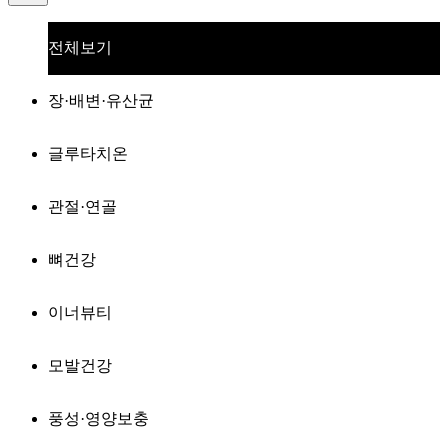
전체보기
장·배변·유산균
글루타치온
관절·연골
뼈건강
이너뷰티
모발건강
풍성·영양보충