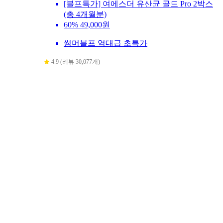
[블프특가] 여에스더 유산균 골드 Pro 2박스
(총 4개월분)
60%
49,000원
썸머블프 역대급 초특가
4.9 (리뷰 30,077개)