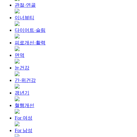
관절·연골
이너뷰티
다이어트·슬림
피로개선·활력
면역
눈건강
간·위건강
갱년기
혈행개선
For 여성
For 남성