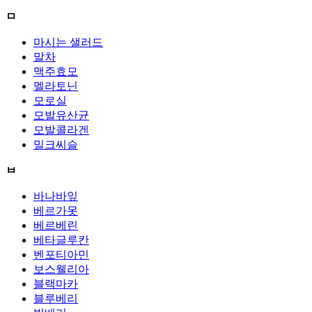
ㅁ
마시는 샐러드
말차
맥주효모
멜라토닌
모로실
모발유산균
모발콜라겐
밀크씨슬
ㅂ
바나바잎
베르가못
베르베린
베타글루칸
벤포티아민
보스웰리아
블랙마카
블루베리