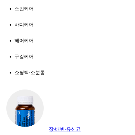
스킨케어
바디케어
헤어케어
구강케어
쇼핑백·소분통
장·배변·유산균