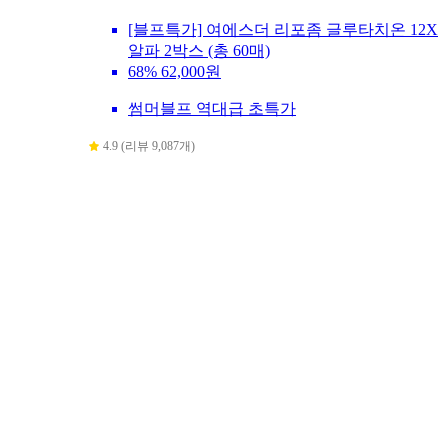
[블프특가] 여에스더 리포좀 글루타치온 12X
알파 2박스 (총 60매)
68%
62,000원
썸머블프 역대급 초특가
4.9 (리뷰 9,087개)