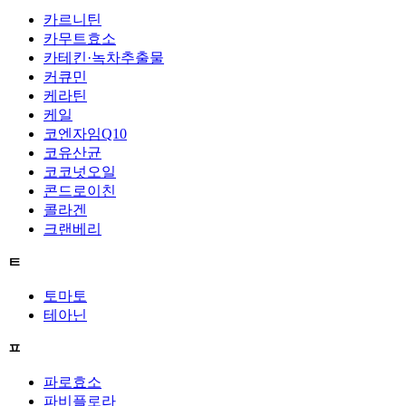
카르니틴
카무트효소
카테킨·녹차추출물
커큐민
케라틴
케일
코엔자임Q10
코유산균
코코넛오일
콘드로이친
콜라겐
크랜베리
ㅌ
토마토
테아닌
ㅍ
파로효소
파비플로라