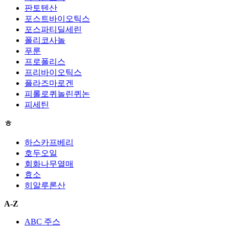
판토텐산
포스트바이오틱스
포스파티딜세린
폴리코사놀
푸룬
프로폴리스
프리바이오틱스
플라즈마로겐
피롤로퀴놀린퀴논
피세틴
ㅎ
하스카프베리
호두오일
회화나무열매
효소
히알루론산
A-Z
ABC 주스