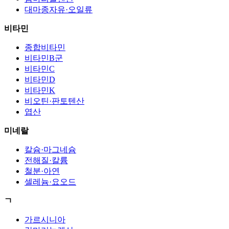
대마종자유·오일류
비타민
종합비타민
비타민B군
비타민C
비타민D
비타민K
비오틴·판토텐산
엽산
미네랄
칼슘·마그네슘
전해질·칼륨
철분·아연
셀레늄·요오드
ㄱ
가르시니아