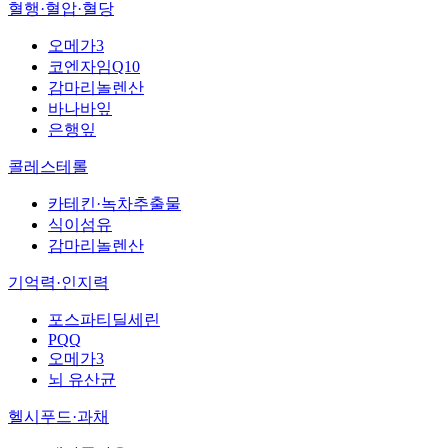
혈행·혈압·혈당
오메가3
코엔자임Q10
감마리놀렌산
바나바잎
은행잎
콜레스테롤
카테킨·녹차추출물
식이섬유
감마리놀렌산
기억력·인지력
포스파티딜세린
PQQ
오메가3
뇌 유산균
헬시푸드·과채