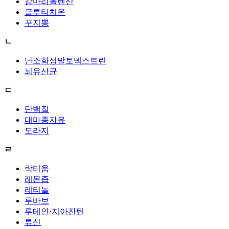
감마리놀렌산
글루타치온
꾸지뽕
ㄴ
난소화성말토덱스트린
뇌유산균
ㄷ
단백질
대마종자유
도라지
ㄹ
락티움
레몬즙
레티놀
루바브
루테인·지아잔틴
류신