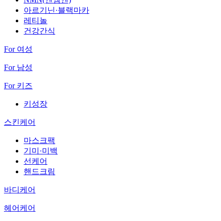
아르기닌·블랙마카
레티놀
건강간식
For 여성
For 남성
For 키즈
키성장
스킨케어
마스크팩
기미·미백
선케어
핸드크림
바디케어
헤어케어