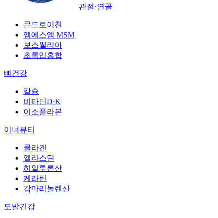
관절·연골
콘드로이친
엠에스엠 MSM
보스웰리아
초록입홍합
뼈건강
칼슘
비타민D·K
이소플라본
이너뷰티
콜라겐
엘라스틴
히알루론산
케라틴
감마리놀렌산
모발건강