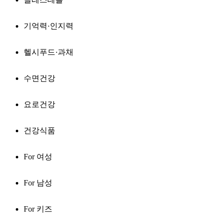
기억력·인지력
헬시푸드·과채
수면건강
요로건강
건강식품
For 여성
For 남성
For 키즈