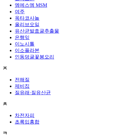
엠에스엠 MSM
여주
옥타코사놀
올리브오일
유산균발효굴추출물
은행잎
이노시톨
이소플라본
인동덩굴꽃봉오리
ㅈ
전해질
제비집
질유래·질유산균
ㅊ
차전자피
초록입홍합
ㅋ