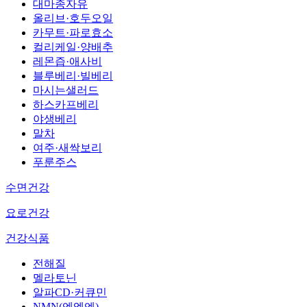
대마종자유
올리브·호두오일
카무트·파로효소
컬리케일·양배추
레몬즙·애사비
블루베리·빌베리
마시는샐러드
하스카프베리
야생베리
말차
여주·새싹보리
푸룬주스
수면건강
요로건강
건강식품
전해질
멜라토닌
알파CD·커큐민
NMN(엔엠엔)