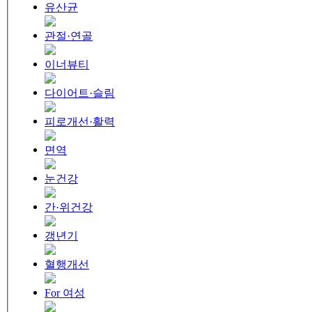
유산균
관절·연골
이너뷰티
다이어트·슬림
피로개선·활력
면역
눈건강
간·위건강
갱년기
혈행개선
For 여성