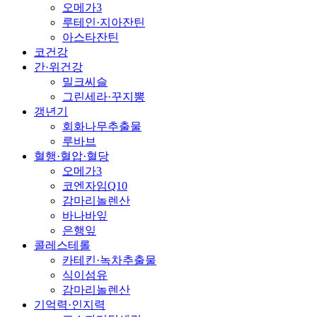
오메가3
루테인·지아잔틴
아스타잔틴
코건강
간·위건강
밀크씨슬
그린세라·꾸지뽕
갱년기
회화나무추출물
루바브
혈행·혈압·혈당
오메가3
코엔자임Q10
감마리놀렌산
바나바잎
은행잎
콜레스테롤
카테킨·녹차추출물
식이섬유
감마리놀렌산
기억력·인지력