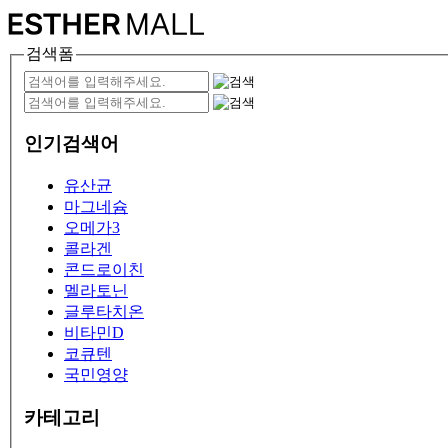
검색폼
인기검색어
유산균
마그네슘
오메가3
콜라겐
콘드로이친
멜라토닌
글루타치온
비타민D
코큐텐
국민영양
카테고리