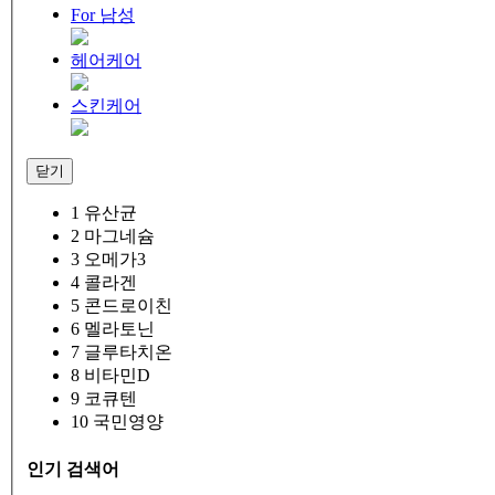
For 남성
헤어케어
스킨케어
닫기
1
유산균
2
마그네슘
3
오메가3
4
콜라겐
5
콘드로이친
6
멜라토닌
7
글루타치온
8
비타민D
9
코큐텐
10
국민영양
인기 검색어