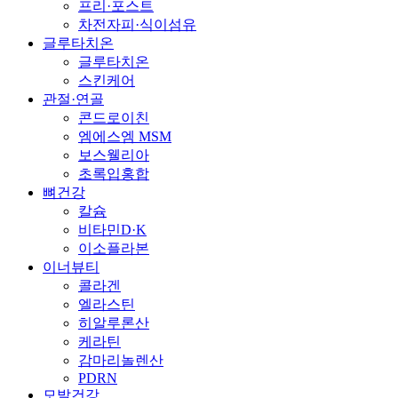
프리·포스트
차전자피·식이섬유
글루타치온
글루타치온
스킨케어
관절·연골
콘드로이친
엠에스엠 MSM
보스웰리아
초록입홍합
뼈건강
칼슘
비타민D·K
이소플라본
이너뷰티
콜라겐
엘라스틴
히알루론산
케라틴
감마리놀렌산
PDRN
모발건강