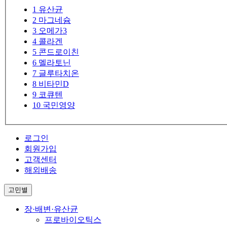
1
유산균
2
마그네슘
3
오메가3
4
콜라겐
5
콘드로이친
6
멜라토닌
7
글루타치온
8
비타민D
9
코큐텐
10
국민영양
로그인
회원가입
고객센터
해외배송
고민별
장·배변·유산균
프로바이오틱스