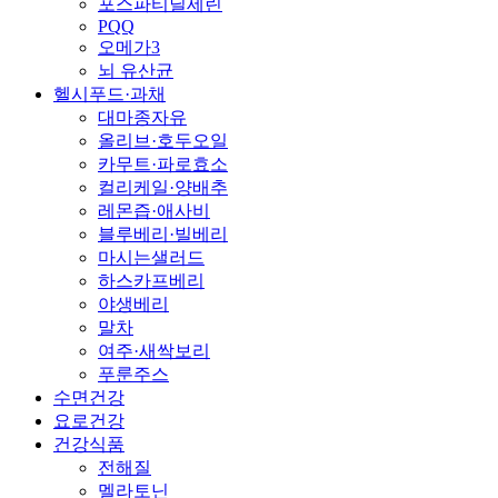
포스파티딜세린
PQQ
오메가3
뇌 유산균
헬시푸드·과채
대마종자유
올리브·호두오일
카무트·파로효소
컬리케일·양배추
레몬즙·애사비
블루베리·빌베리
마시는샐러드
하스카프베리
야생베리
말차
여주·새싹보리
푸룬주스
수면건강
요로건강
건강식품
전해질
멜라토닌