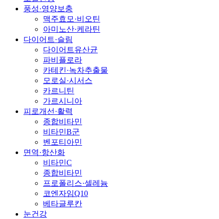
풍성·영양보충
맥주효모·비오틴
아미노산·케라틴
다이어트·슬림
다이어트유산균
파비플로라
카테킨·녹차추출물
모로실·시서스
카르니틴
가르시니아
피로개선·활력
종합비타민
비타민B군
벤포티아민
면역·항산화
비타민C
종합비타민
프로폴리스·셀레늄
코엔자임Q10
베타글루칸
눈건강