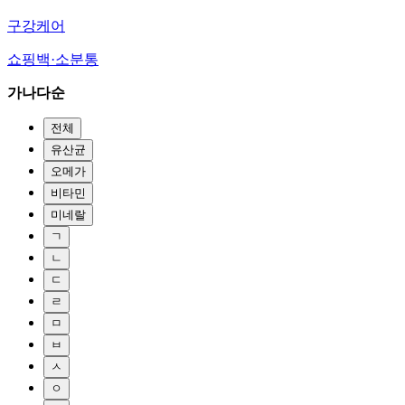
구강케어
쇼핑백·소분통
가나다순
전체
유산균
오메가
비타민
미네랄
ㄱ
ㄴ
ㄷ
ㄹ
ㅁ
ㅂ
ㅅ
ㅇ