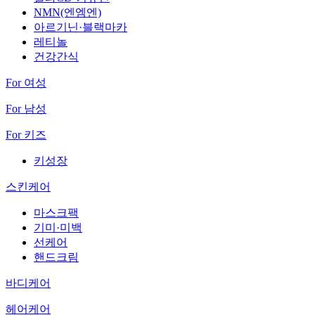
NMN(엔엠엔)
아르기닌·블랙마카
레티놀
건강간식
For 여성
For 남성
For 키즈
키성장
스킨케어
마스크팩
기미·미백
선케어
핸드크림
바디케어
헤어케어