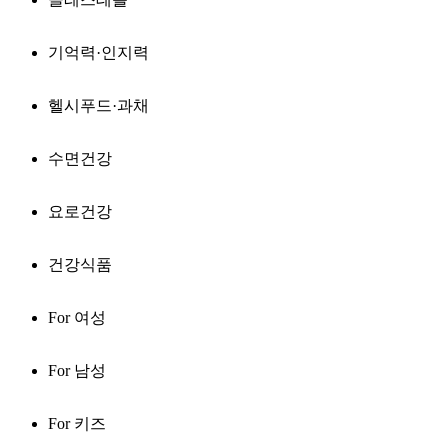
기억력·인지력
헬시푸드·과채
수면건강
요로건강
건강식품
For 여성
For 남성
For 키즈