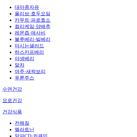
대마종자유
올리브·호두오일
카무트·파로효소
컬리케일·양배추
레몬즙·애사비
블루베리·빌베리
마시는샐러드
하스카프베리
야생베리
말차
여주·새싹보리
푸룬주스
수면건강
요로건강
건강식품
전해질
멜라토닌
알파CD·커큐민