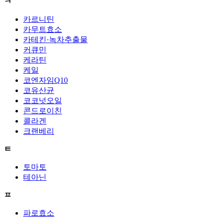
ㅋ
카르니틴
카무트효소
카테킨·녹차추출물
커큐민
케라틴
케일
코엔자임Q10
코유산균
코코넛오일
콘드로이친
콜라겐
크랜베리
ㅌ
토마토
테아닌
ㅍ
파로효소