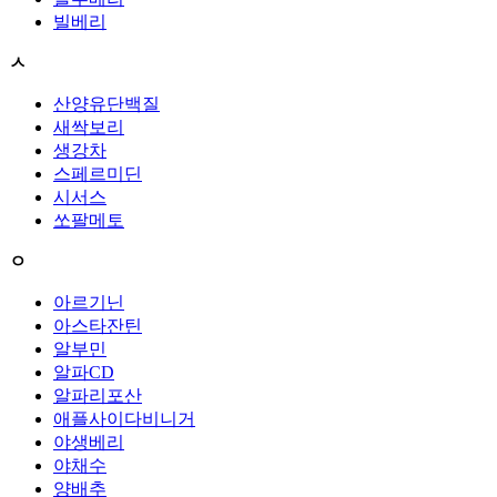
빌베리
ㅅ
산양유단백질
새싹보리
생강차
스페르미딘
시서스
쏘팔메토
ㅇ
아르기닌
아스타잔틴
알부민
알파CD
알파리포산
애플사이다비니거
야생베리
야채수
양배추