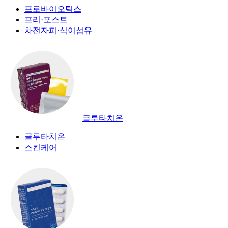
프로바이오틱스
프리·포스트
차전자피·식이섬유
글루타치온
글루타치온
스킨케어