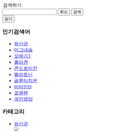
검색하기
취소
검색
닫기
인기검색어
유산균
마그네슘
오메가3
콜라겐
콘드로이친
멜라토닌
글루타치온
비타민D
코큐텐
국민영양
카테고리
유산균