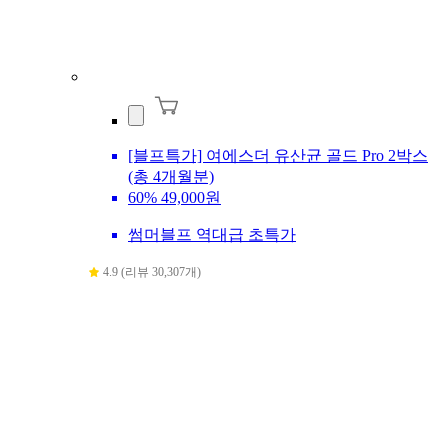
[블프특가] 여에스더 유산균 골드 Pro 2박스
(총 4개월분)
60%
49,000원
썸머블프 역대급 초특가
4.9 (리뷰 30,307개)