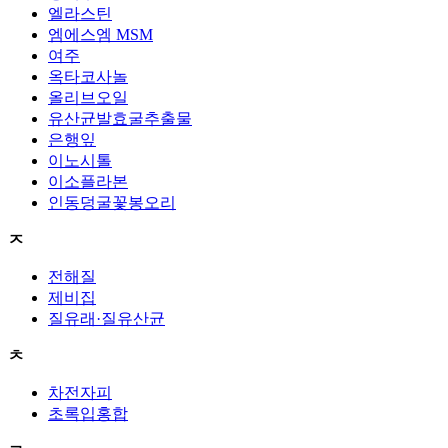
엘라스틴
엠에스엠 MSM
여주
옥타코사놀
올리브오일
유산균발효굴추출물
은행잎
이노시톨
이소플라본
인동덩굴꽃봉오리
ㅈ
전해질
제비집
질유래·질유산균
ㅊ
차전자피
초록입홍합