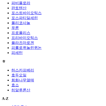
파비플로라
판토텐산
포스트바이오틱스
포스파티딜세린
폴리코사놀
푸룬
프로폴리스
프리바이오틱스
플라즈마로겐
피롤로퀴놀린퀴논
피세틴
ㅎ
하스카프베리
호두오일
회화나무열매
효소
히알루론산
A-Z