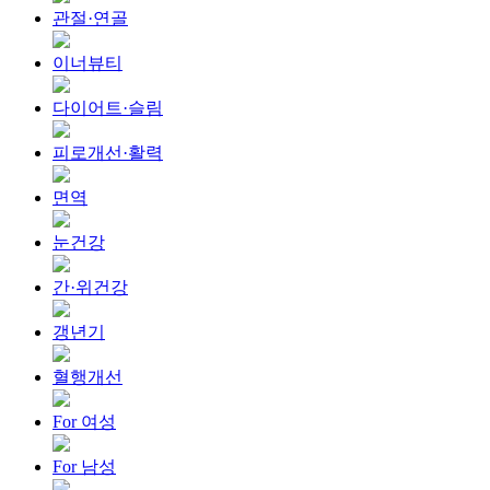
관절·연골
이너뷰티
다이어트·슬림
피로개선·활력
면역
눈건강
간·위건강
갱년기
혈행개선
For 여성
For 남성