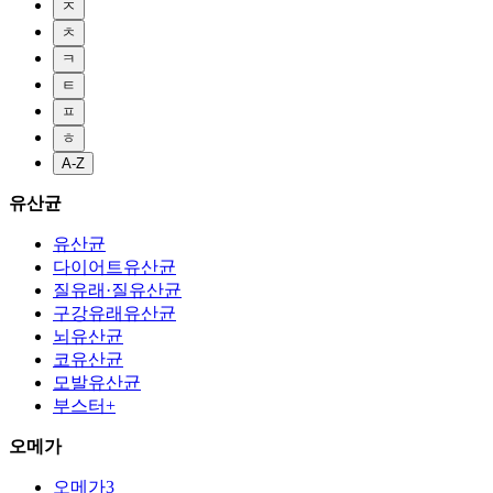
ㅈ
ㅊ
ㅋ
ㅌ
ㅍ
ㅎ
A-Z
유산균
유산균
다이어트유산균
질유래·질유산균
구강유래유산균
뇌유산균
코유산균
모발유산균
부스터+
오메가
오메가3