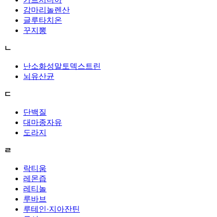
감마리놀렌산
글루타치온
꾸지뽕
ㄴ
난소화성말토덱스트린
뇌유산균
ㄷ
단백질
대마종자유
도라지
ㄹ
락티움
레몬즙
레티놀
루바브
루테인·지아잔틴