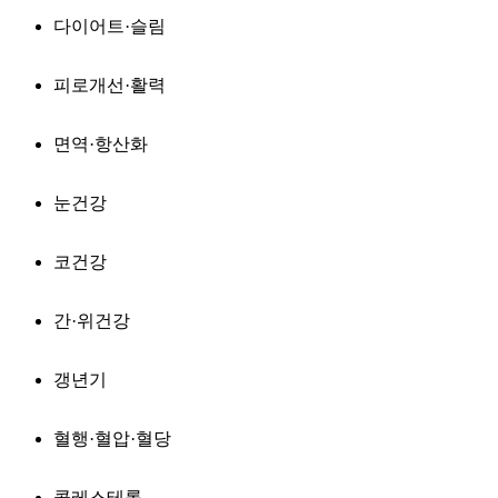
다이어트·슬림
피로개선·활력
면역·항산화
눈건강
코건강
간·위건강
갱년기
혈행·혈압·혈당
콜레스테롤