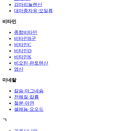
감마리놀렌산
대마종자유·오일류
비타민
종합비타민
비타민B군
비타민C
비타민D
비타민K
비오틴·판토텐산
엽산
미네랄
칼슘·마그네슘
전해질·칼륨
철분·아연
셀레늄·요오드
ㄱ
가르시니아