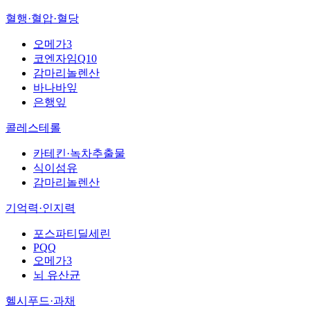
혈행·혈압·혈당
오메가3
코엔자임Q10
감마리놀렌산
바나바잎
은행잎
콜레스테롤
카테킨·녹차추출물
식이섬유
감마리놀렌산
기억력·인지력
포스파티딜세린
PQQ
오메가3
뇌 유산균
헬시푸드·과채