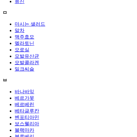
류신
ㅁ
마시는 샐러드
말차
맥주효모
멜라토닌
모로실
모발유산균
모발콜라겐
밀크씨슬
ㅂ
바나바잎
베르가못
베르베린
베타글루칸
벤포티아민
보스웰리아
블랙마카
블루베리