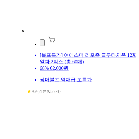
[블프특가] 여에스더 리포좀 글루타치온 12X
알파 2박스 (총 60매)
68%
62,000원
썸머블프 역대급 초특가
4.9 (리뷰 9,177개)