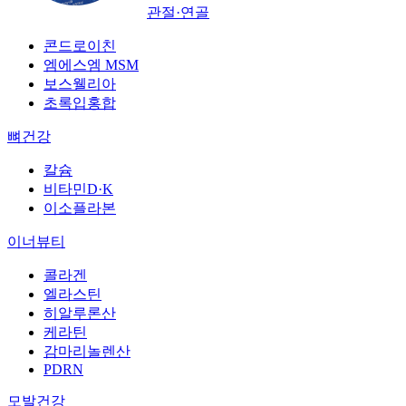
관절·연골
콘드로이친
엠에스엠 MSM
보스웰리아
초록입홍합
뼈건강
칼슘
비타민D·K
이소플라본
이너뷰티
콜라겐
엘라스틴
히알루론산
케라틴
감마리놀렌산
PDRN
모발건강