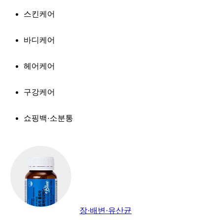
스킨케어
바디케어
헤어케어
구강케어
쇼핑백·소분통
장·배변·유산균