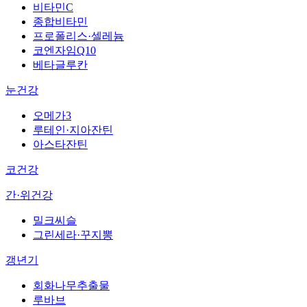
비타민C
종합비타민
프로폴리스·셀레늄
코엔자임Q10
베타글루칸
눈건강
오메가3
루테인·지아잔틴
아스타잔틴
코건강
간·위건강
밀크씨슬
그린세라·꾸지뽕
갱년기
회화나무추출물
루바브