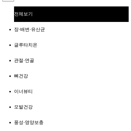
전체보기
장·배변·유산균
글루타치온
관절·연골
뼈건강
이너뷰티
모발건강
풍성·영양보충