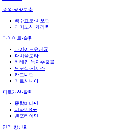
풍성·영양보충
맥주효모·비오틴
아미노산·케라틴
다이어트·슬림
다이어트유산균
파비플로라
카테킨·녹차추출물
모로실·시서스
카르니틴
가르시니아
피로개선·활력
종합비타민
비타민B군
벤포티아민
면역·항산화