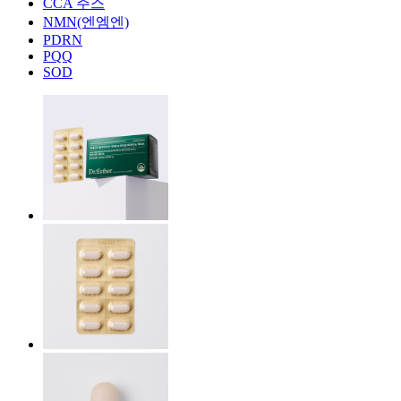
CCA 주스
NMN(엔엠엔)
PDRN
PQQ
SOD