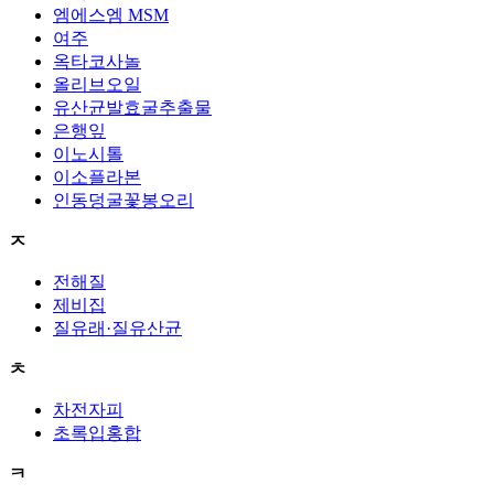
엠에스엠 MSM
여주
옥타코사놀
올리브오일
유산균발효굴추출물
은행잎
이노시톨
이소플라본
인동덩굴꽃봉오리
ㅈ
전해질
제비집
질유래·질유산균
ㅊ
차전자피
초록입홍합
ㅋ