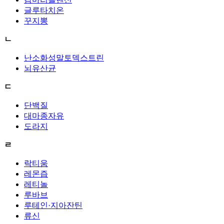
글루타치온
꾸지뽕
ㄴ
난소화성말토덱스트린
뇌유산균
ㄷ
단백질
대마종자유
도라지
ㄹ
락티움
레몬즙
레티놀
루바브
루테인·지아잔틴
류신