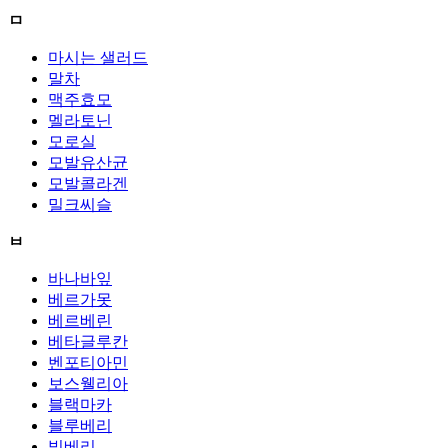
ㅁ
마시는 샐러드
말차
맥주효모
멜라토닌
모로실
모발유산균
모발콜라겐
밀크씨슬
ㅂ
바나바잎
베르가못
베르베린
베타글루칸
벤포티아민
보스웰리아
블랙마카
블루베리
빌베리