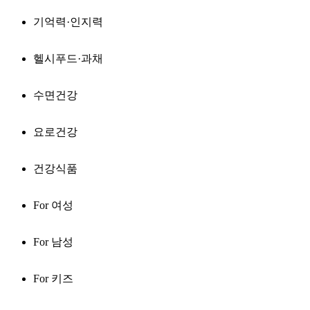
기억력·인지력
헬시푸드·과채
수면건강
요로건강
건강식품
For 여성
For 남성
For 키즈