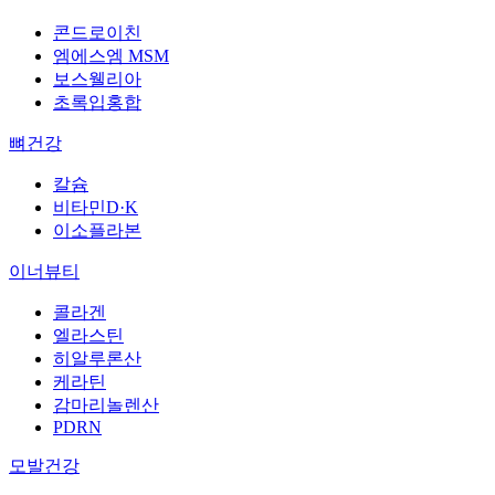
콘드로이친
엠에스엠 MSM
보스웰리아
초록입홍합
뼈건강
칼슘
비타민D·K
이소플라본
이너뷰티
콜라겐
엘라스틴
히알루론산
케라틴
감마리놀렌산
PDRN
모발건강