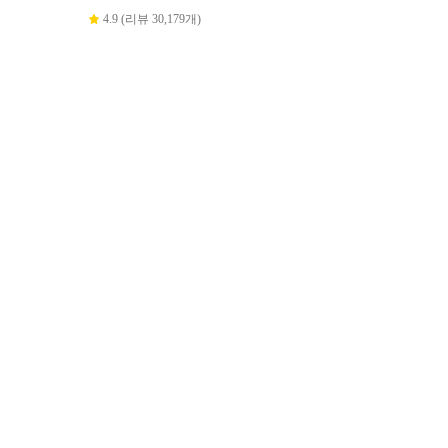
4.9 (리뷰 30,179개)