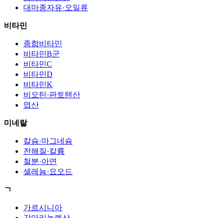
대마종자유·오일류
비타민
종합비타민
비타민B군
비타민C
비타민D
비타민K
비오틴·판토텐산
엽산
미네랄
칼슘·마그네슘
전해질·칼륨
철분·아연
셀레늄·요오드
ㄱ
가르시니아
감마리놀렌산