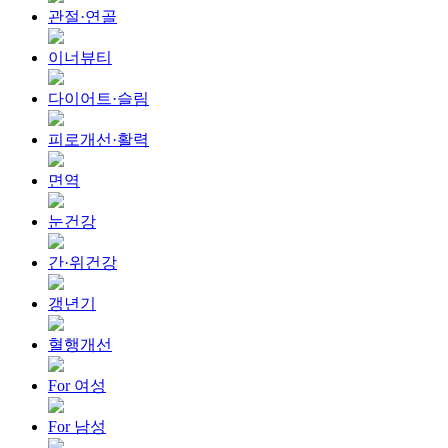
관절·연골
이너뷰티
다이어트·슬림
피로개선·활력
면역
눈건강
간·위건강
갱년기
혈행개선
For 여성
For 남성