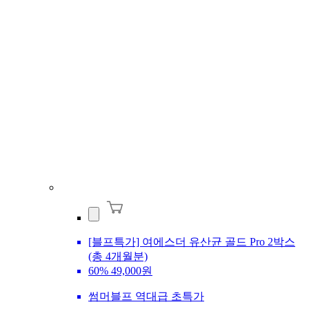
[블프특가] 여에스더 유산균 골드 Pro 2박스
(총 4개월분)
60%
49,000원
썸머블프 역대급 초특가