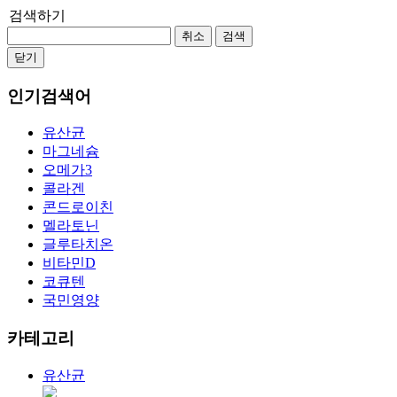
검색하기
취소
검색
닫기
인기검색어
유산균
마그네슘
오메가3
콜라겐
콘드로이친
멜라토닌
글루타치온
비타민D
코큐텐
국민영양
카테고리
유산균