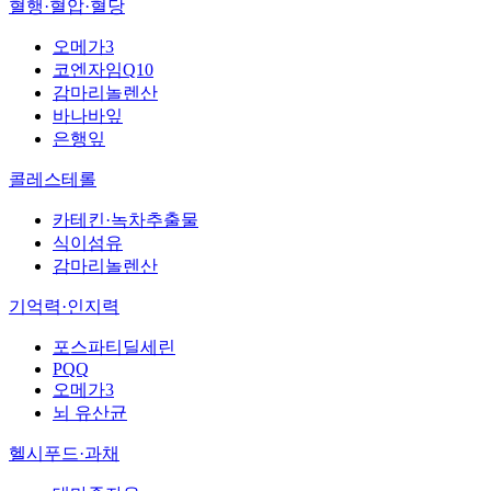
혈행·혈압·혈당
오메가3
코엔자임Q10
감마리놀렌산
바나바잎
은행잎
콜레스테롤
카테킨·녹차추출물
식이섬유
감마리놀렌산
기억력·인지력
포스파티딜세린
PQQ
오메가3
뇌 유산균
헬시푸드·과채