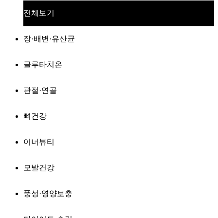
전체보기
장·배변·유산균
글루타치온
관절·연골
뼈건강
이너뷰티
모발건강
풍성·영양보충