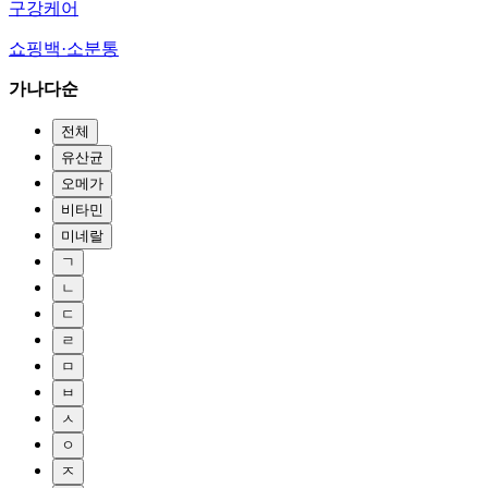
구강케어
쇼핑백·소분통
가나다순
전체
유산균
오메가
비타민
미네랄
ㄱ
ㄴ
ㄷ
ㄹ
ㅁ
ㅂ
ㅅ
ㅇ
ㅈ