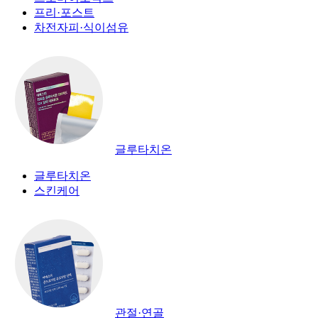
프리·포스트
차전자피·식이섬유
글루타치온
글루타치온
스킨케어
관절·연골