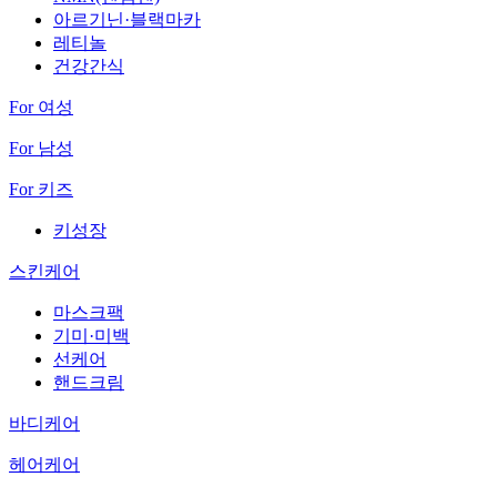
아르기닌·블랙마카
레티놀
건강간식
For 여성
For 남성
For 키즈
키성장
스킨케어
마스크팩
기미·미백
선케어
핸드크림
바디케어
헤어케어