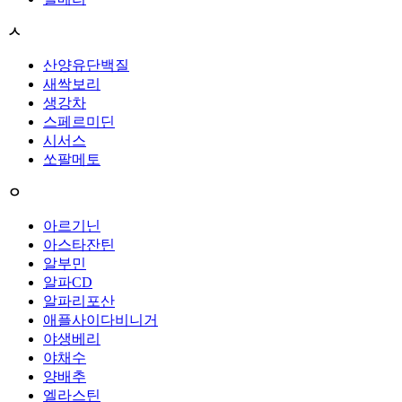
ㅅ
산양유단백질
새싹보리
생강차
스페르미딘
시서스
쏘팔메토
ㅇ
아르기닌
아스타잔틴
알부민
알파CD
알파리포산
애플사이다비니거
야생베리
야채수
양배추
엘라스틴