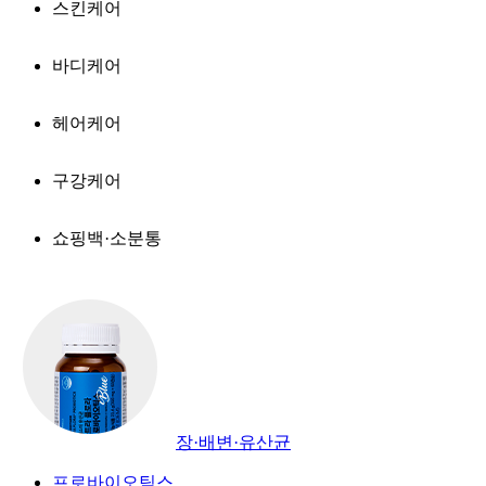
스킨케어
바디케어
헤어케어
구강케어
쇼핑백·소분통
장·배변·유산균
프로바이오틱스