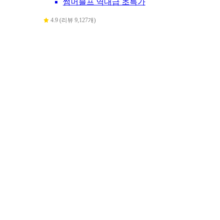
썸머블프 역대급 초특가
4.9 (리뷰 9,127개)