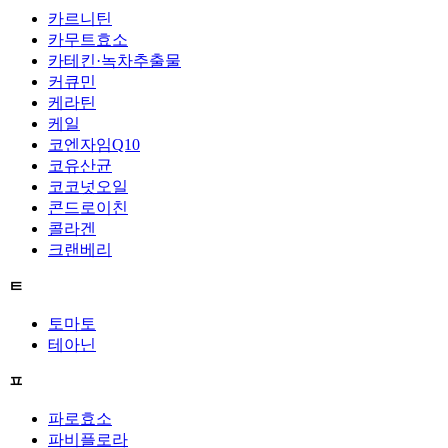
카르니틴
카무트효소
카테킨·녹차추출물
커큐민
케라틴
케일
코엔자임Q10
코유산균
코코넛오일
콘드로이친
콜라겐
크랜베리
ㅌ
토마토
테아닌
ㅍ
파로효소
파비플로라