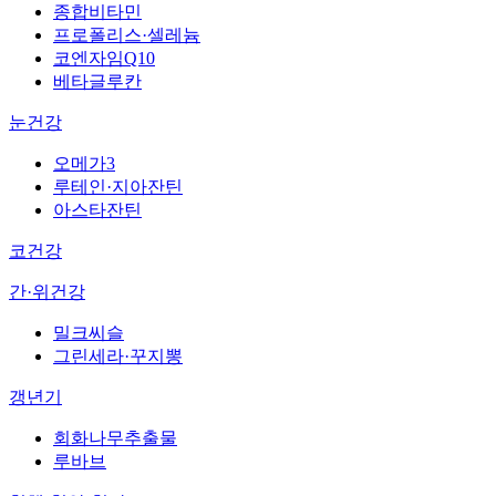
종합비타민
프로폴리스·셀레늄
코엔자임Q10
베타글루칸
눈건강
오메가3
루테인·지아잔틴
아스타잔틴
코건강
간·위건강
밀크씨슬
그린세라·꾸지뽕
갱년기
회화나무추출물
루바브