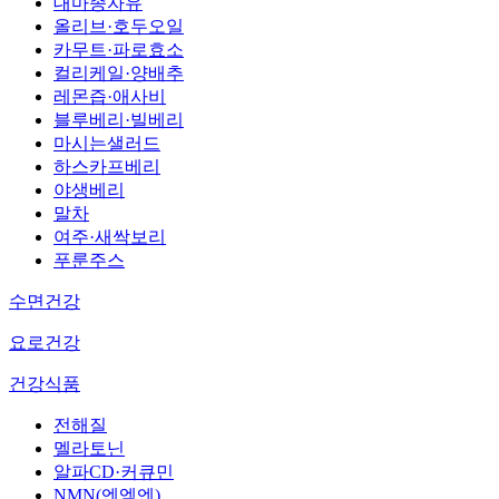
대마종자유
올리브·호두오일
카무트·파로효소
컬리케일·양배추
레몬즙·애사비
블루베리·빌베리
마시는샐러드
하스카프베리
야생베리
말차
여주·새싹보리
푸룬주스
수면건강
요로건강
건강식품
전해질
멜라토닌
알파CD·커큐민
NMN(엔엠엔)