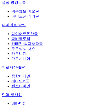
풍성·영양보충
맥주효모·비오틴
아미노산·케라틴
다이어트·슬림
다이어트유산균
파비플로라
카테킨·녹차추출물
모로실·시서스
카르니틴
가르시니아
피로개선·활력
종합비타민
비타민B군
벤포티아민
면역·항산화
비타민C