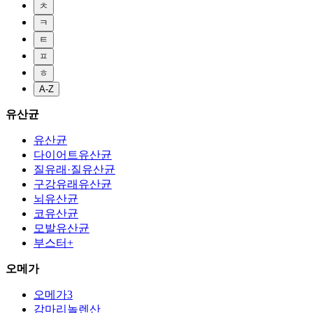
ㅊ
ㅋ
ㅌ
ㅍ
ㅎ
A-Z
유산균
유산균
다이어트유산균
질유래·질유산균
구강유래유산균
뇌유산균
코유산균
모발유산균
부스터+
오메가
오메가3
감마리놀렌산