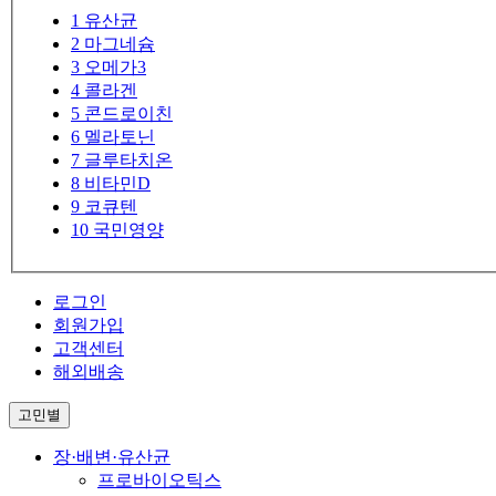
1
유산균
2
마그네슘
3
오메가3
4
콜라겐
5
콘드로이친
6
멜라토닌
7
글루타치온
8
비타민D
9
코큐텐
10
국민영양
로그인
회원가입
고객센터
해외배송
고민별
장·배변·유산균
프로바이오틱스