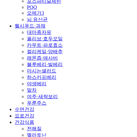
포스파티딜세린
PQQ
오메가3
뇌 유산균
헬시푸드·과채
대마종자유
올리브·호두오일
카무트·파로효소
컬리케일·양배추
레몬즙·애사비
블루베리·빌베리
마시는샐러드
하스카프베리
야생베리
말차
여주·새싹보리
푸룬주스
수면건강
요로건강
건강식품
전해질
멜라토닌