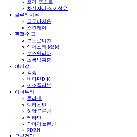
프리·포스트
차전자피·식이섬유
글루타치온
글루타치온
스킨케어
관절·연골
콘드로이친
엠에스엠 MSM
보스웰리아
초록입홍합
뼈건강
칼슘
비타민D·K
이소플라본
이너뷰티
콜라겐
엘라스틴
히알루론산
케라틴
감마리놀렌산
PDRN
모발건강