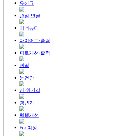
유산균
관절·연골
이너뷰티
다이어트·슬림
피로개선·활력
면역
눈건강
간·위건강
갱년기
혈행개선
For 여성