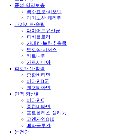
풍성·영양보충
맥주효모·비오틴
아미노산·케라틴
다이어트·슬림
다이어트유산균
파비플로라
카테킨·녹차추출물
모로실·시서스
카르니틴
가르시니아
피로개선·활력
종합비타민
비타민B군
벤포티아민
면역·항산화
비타민C
종합비타민
프로폴리스·셀레늄
코엔자임Q10
베타글루칸
눈건강