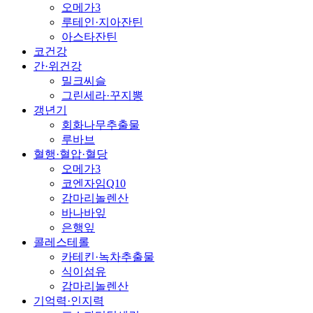
오메가3
루테인·지아잔틴
아스타잔틴
코건강
간·위건강
밀크씨슬
그린세라·꾸지뽕
갱년기
회화나무추출물
루바브
혈행·혈압·혈당
오메가3
코엔자임Q10
감마리놀렌산
바나바잎
은행잎
콜레스테롤
카테킨·녹차추출물
식이섬유
감마리놀렌산
기억력·인지력