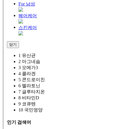
For 남성
헤어케어
스킨케어
닫기
1
유산균
2
마그네슘
3
오메가3
4
콜라겐
5
콘드로이친
6
멜라토닌
7
글루타치온
8
비타민D
9
코큐텐
10
국민영양
인기 검색어