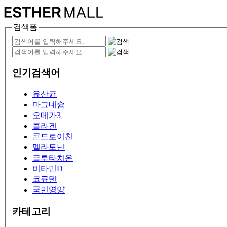
검색폼
인기검색어
유산균
마그네슘
오메가3
콜라겐
콘드로이친
멜라토닌
글루타치온
비타민D
코큐텐
국민영양
카테고리