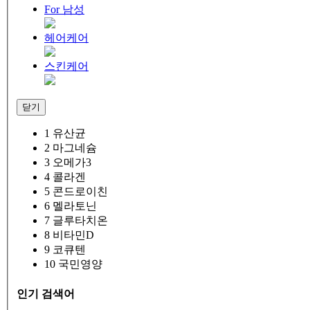
For 남성
헤어케어
스킨케어
닫기
1
유산균
2
마그네슘
3
오메가3
4
콜라겐
5
콘드로이친
6
멜라토닌
7
글루타치온
8
비타민D
9
코큐텐
10
국민영양
인기 검색어