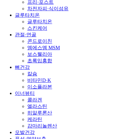
프리·포스트
차전자피·식이섬유
글루타치온
글루타치온
스킨케어
관절·연골
콘드로이친
엠에스엠 MSM
보스웰리아
초록입홍합
뼈건강
칼슘
비타민D·K
이소플라본
이너뷰티
콜라겐
엘라스틴
히알루론산
케라틴
감마리놀렌산
모발건강
풍성·영양보충