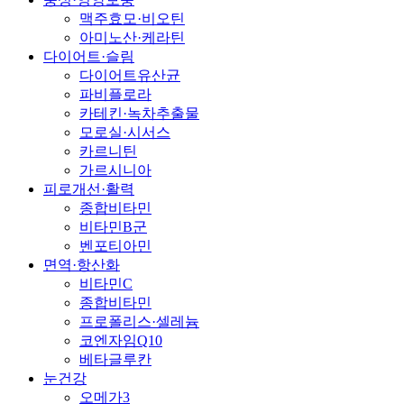
맥주효모·비오틴
아미노산·케라틴
다이어트·슬림
다이어트유산균
파비플로라
카테킨·녹차추출물
모로실·시서스
카르니틴
가르시니아
피로개선·활력
종합비타민
비타민B군
벤포티아민
면역·항산화
비타민C
종합비타민
프로폴리스·셀레늄
코엔자임Q10
베타글루칸
눈건강
오메가3