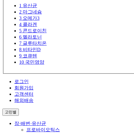
1
유산균
2
마그네슘
3
오메가3
4
콜라겐
5
콘드로이친
6
멜라토닌
7
글루타치온
8
비타민D
9
코큐텐
10
국민영양
로그인
회원가입
고객센터
해외배송
고민별
장·배변·유산균
프로바이오틱스