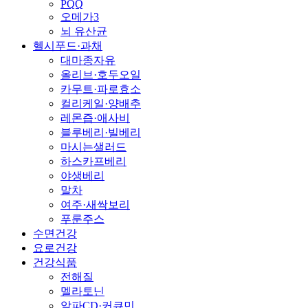
PQQ
오메가3
뇌 유산균
헬시푸드·과채
대마종자유
올리브·호두오일
카무트·파로효소
컬리케일·양배추
레몬즙·애사비
블루베리·빌베리
마시는샐러드
하스카프베리
야생베리
말차
여주·새싹보리
푸룬주스
수면건강
요로건강
건강식품
전해질
멜라토닌
알파CD·커큐민