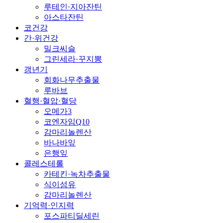
루테인·지아잔틴
아스타잔틴
코건강
간·위건강
밀크씨슬
그린세라·꾸지뽕
갱년기
회화나무추출물
루바브
혈행·혈압·혈당
오메가3
코엔자임Q10
감마리놀렌산
바나바잎
은행잎
콜레스테롤
카테킨·녹차추출물
식이섬유
감마리놀렌산
기억력·인지력
포스파티딜세린