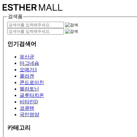
검색폼
인기검색어
유산균
마그네슘
오메가3
콜라겐
콘드로이친
멜라토닌
글루타치온
비타민D
코큐텐
국민영양
카테고리