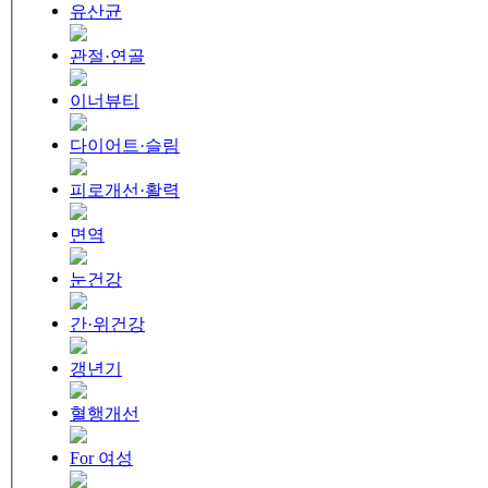
유산균
관절·연골
이너뷰티
다이어트·슬림
피로개선·활력
면역
눈건강
간·위건강
갱년기
혈행개선
For 여성