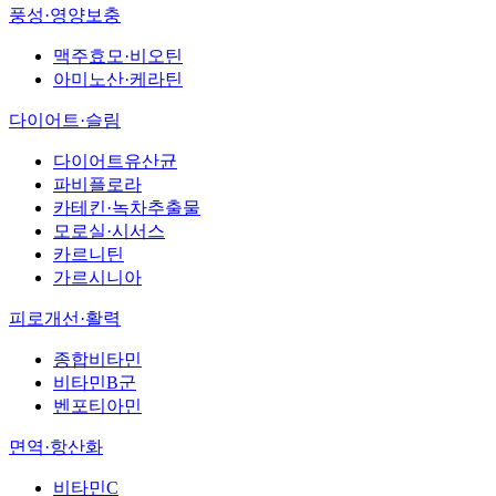
풍성·영양보충
맥주효모·비오틴
아미노산·케라틴
다이어트·슬림
다이어트유산균
파비플로라
카테킨·녹차추출물
모로실·시서스
카르니틴
가르시니아
피로개선·활력
종합비타민
비타민B군
벤포티아민
면역·항산화
비타민C