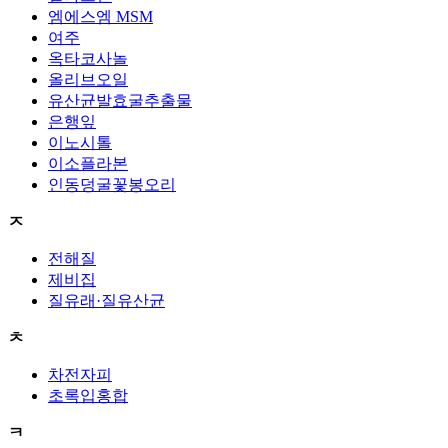
엠에스엠 MSM
여주
옥타코사놀
올리브오일
유산균발효굴추출물
은행잎
이노시톨
이소플라본
인동덩굴꽃봉오리
ㅈ
전해질
제비집
질유래·질유산균
ㅊ
차전자피
초록입홍합
ㅋ