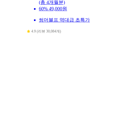
(총 4개월분)
60%
49,000원
썸머블프 역대급 초특가
4.9 (리뷰 30,084개)