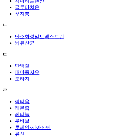
감마리놀렌산
글루타치온
꾸지뽕
ㄴ
난소화성말토덱스트린
뇌유산균
ㄷ
단백질
대마종자유
도라지
ㄹ
락티움
레몬즙
레티놀
루바브
루테인·지아잔틴
류신