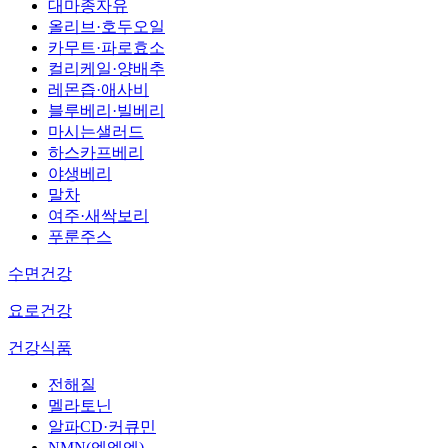
대마종자유
올리브·호두오일
카무트·파로효소
컬리케일·양배추
레몬즙·애사비
블루베리·빌베리
마시는샐러드
하스카프베리
야생베리
말차
여주·새싹보리
푸룬주스
수면건강
요로건강
건강식품
전해질
멜라토닌
알파CD·커큐민
NMN(엔엠엔)