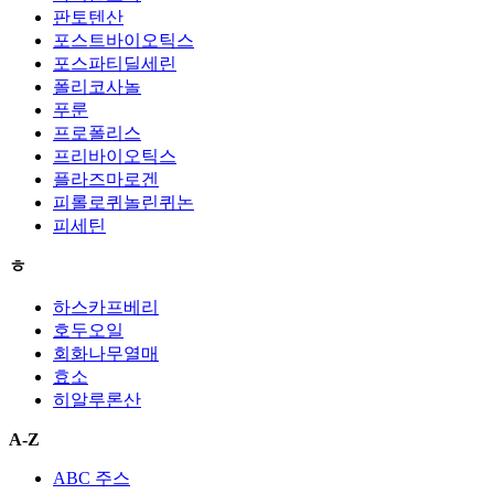
판토텐산
포스트바이오틱스
포스파티딜세린
폴리코사놀
푸룬
프로폴리스
프리바이오틱스
플라즈마로겐
피롤로퀴놀린퀴논
피세틴
ㅎ
하스카프베리
호두오일
회화나무열매
효소
히알루론산
A-Z
ABC 주스