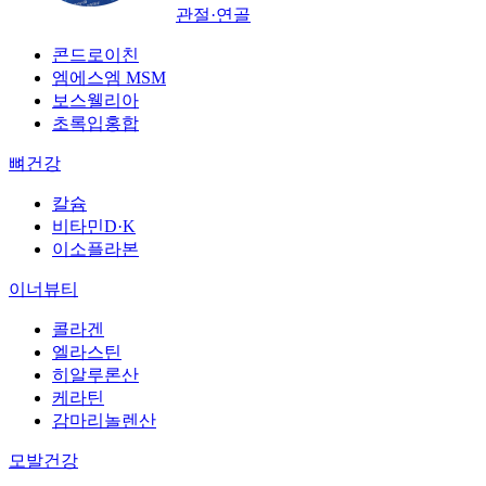
관절·연골
콘드로이친
엠에스엠 MSM
보스웰리아
초록입홍합
뼈건강
칼슘
비타민D·K
이소플라본
이너뷰티
콜라겐
엘라스틴
히알루론산
케라틴
감마리놀렌산
모발건강