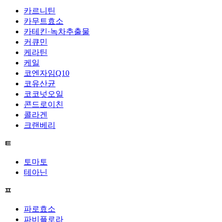
카르니틴
카무트효소
카테킨·녹차추출물
커큐민
케라틴
케일
코엔자임Q10
코유산균
코코넛오일
콘드로이친
콜라겐
크랜베리
ㅌ
토마토
테아닌
ㅍ
파로효소
파비플로라