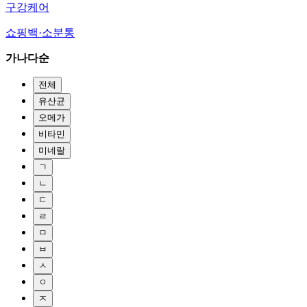
구강케어
쇼핑백·소분통
가나다순
전체
유산균
오메가
비타민
미네랄
ㄱ
ㄴ
ㄷ
ㄹ
ㅁ
ㅂ
ㅅ
ㅇ
ㅈ