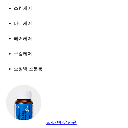
스킨케어
바디케어
헤어케어
구강케어
쇼핑백·소분통
장·배변·유산균