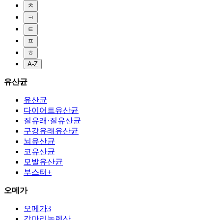
ㅊ
ㅋ
ㅌ
ㅍ
ㅎ
A-Z
유산균
유산균
다이어트유산균
질유래·질유산균
구강유래유산균
뇌유산균
코유산균
모발유산균
부스터+
오메가
오메가3
감마리놀렌산