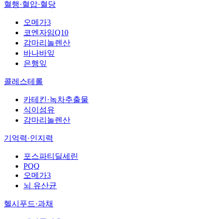
혈행·혈압·혈당
오메가3
코엔자임Q10
감마리놀렌산
바나바잎
은행잎
콜레스테롤
카테킨·녹차추출물
식이섬유
감마리놀렌산
기억력·인지력
포스파티딜세린
PQQ
오메가3
뇌 유산균
헬시푸드·과채