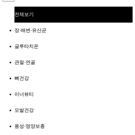
전체보기
장·배변·유산균
글루타치온
관절·연골
뼈건강
이너뷰티
모발건강
풍성·영양보충