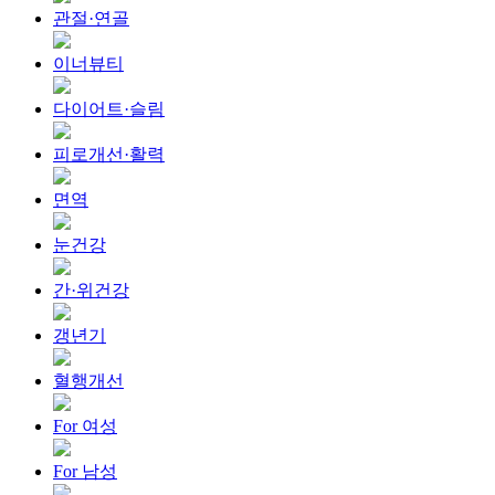
관절·연골
이너뷰티
다이어트·슬림
피로개선·활력
면역
눈건강
간·위건강
갱년기
혈행개선
For 여성
For 남성