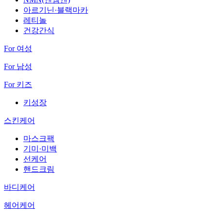
아르기닌·블랙마카
레티놀
건강간식
For 여성
For 남성
For 키즈
키성장
스킨케어
마스크팩
기미·미백
선케어
핸드크림
바디케어
헤어케어