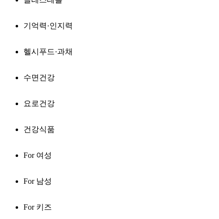
기억력·인지력
헬시푸드·과채
수면건강
요로건강
건강식품
For 여성
For 남성
For 키즈