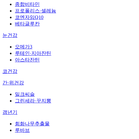
종합비타민
프로폴리스·셀레늄
코엔자임Q10
베타글루칸
눈건강
오메가3
루테인·지아잔틴
아스타잔틴
코건강
간·위건강
밀크씨슬
그린세라·꾸지뽕
갱년기
회화나무추출물
루바브