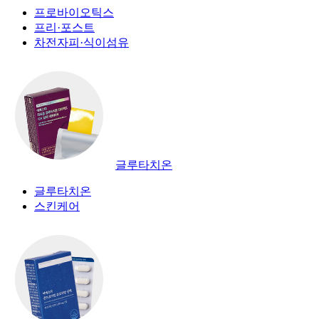
프로바이오틱스
프리·포스트
차전자피·식이섬유
글루타치온
글루타치온
스킨케어