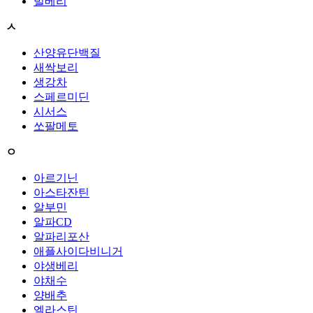
빌베리
ㅅ
산양유단백질
새싹보리
생강차
스페르미딘
시서스
쏘팔메토
ㅇ
아르기닌
아스타잔틴
알부민
알파CD
알파리포산
애플사이다비니거
야생베리
야채수
양배추
엘라스틴