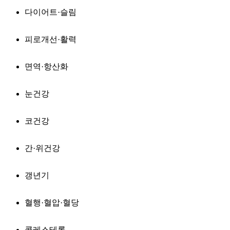
다이어트·슬림
피로개선·활력
면역·항산화
눈건강
코건강
간·위건강
갱년기
혈행·혈압·혈당
콜레스테롤