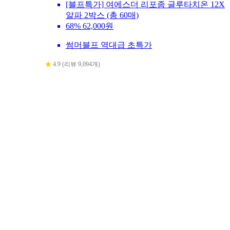
[블프특가] 여에스더 리포좀 글루타치온 12X
알파 2박스 (총 60매)
68%
62,000원
썸머블프 역대급 초특가
4.9 (리뷰 9,094개)