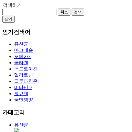
검색하기
취소
검색
닫기
인기검색어
유산균
마그네슘
오메가3
콜라겐
콘드로이친
멜라토닌
글루타치온
비타민D
코큐텐
국민영양
카테고리
유산균