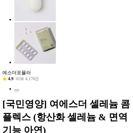
에스더포뮬러
4.9
리뷰 4,178건
[국민영양] 여에스더 셀레늄 콤
플렉스 (항산화 셀레늄 & 면역
기능 아연)