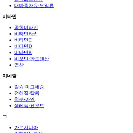
대마종자유·오일류
비타민
종합비타민
비타민B군
비타민C
비타민D
비타민K
비오틴·판토텐산
엽산
미네랄
칼슘·마그네슘
전해질·칼륨
철분·아연
셀레늄·요오드
ㄱ
가르시니아