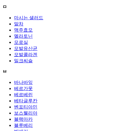
ㅁ
마시는 샐러드
말차
맥주효모
멜라토닌
모로실
모발유산균
모발콜라겐
밀크씨슬
ㅂ
바나바잎
베르가못
베르베린
베타글루칸
벤포티아민
보스웰리아
블랙마카
블루베리