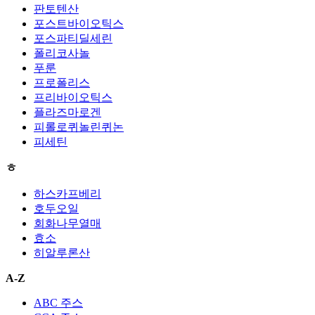
판토텐산
포스트바이오틱스
포스파티딜세린
폴리코사놀
푸룬
프로폴리스
프리바이오틱스
플라즈마로겐
피롤로퀴놀린퀴논
피세틴
ㅎ
하스카프베리
호두오일
회화나무열매
효소
히알루론산
A-Z
ABC 주스