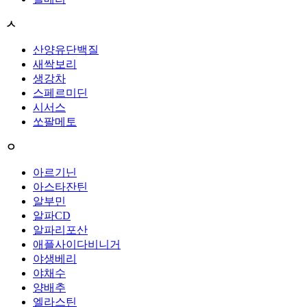
ㅅ
산양유단백질
새싹보리
생강차
스페르미딘
시서스
쏘팔메토
ㅇ
아르기닌
아스타잔틴
알부민
알파CD
알파리포산
애플사이다비니거
야생베리
야채수
양배추
엘라스틴