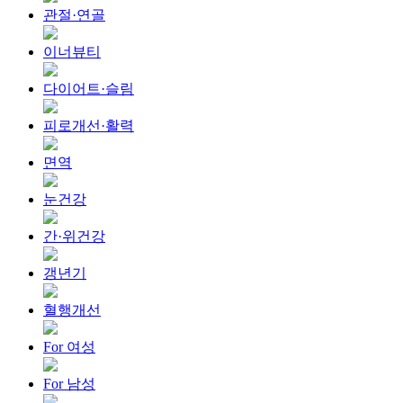
관절·연골
이너뷰티
다이어트·슬림
피로개선·활력
면역
눈건강
간·위건강
갱년기
혈행개선
For 여성
For 남성