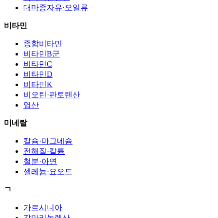
대마종자유·오일류
비타민
종합비타민
비타민B군
비타민C
비타민D
비타민K
비오틴·판토텐산
엽산
미네랄
칼슘·마그네슘
전해질·칼륨
철분·아연
셀레늄·요오드
ㄱ
가르시니아
감마리놀렌산