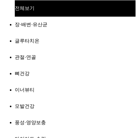
전체보기
장·배변·유산균
글루타치온
관절·연골
뼈건강
이너뷰티
모발건강
풍성·영양보충