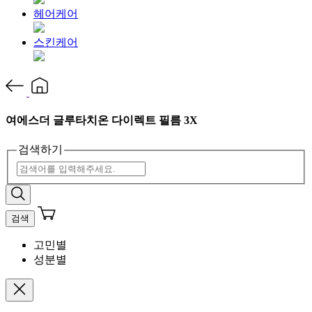
헤어케어
스킨케어
여에스더 글루타치온 다이렉트 필름 3X
검색하기
검색
고민별
성분별