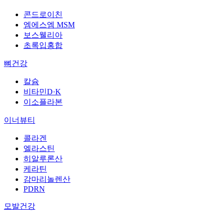
콘드로이친
엠에스엠 MSM
보스웰리아
초록입홍합
뼈건강
칼슘
비타민D·K
이소플라본
이너뷰티
콜라겐
엘라스틴
히알루론산
케라틴
감마리놀렌산
PDRN
모발건강