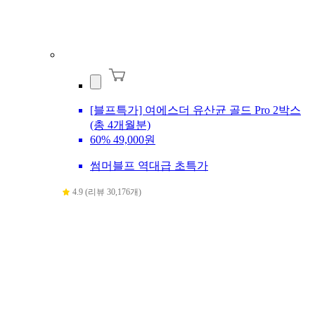
[블프특가] 여에스더 유산균 골드 Pro 2박스
(총 4개월분)
60%
49,000원
썸머블프 역대급 초특가
4.9 (리뷰 30,176개)