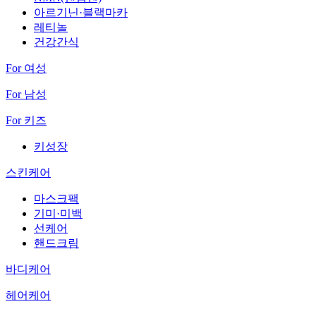
아르기닌·블랙마카
레티놀
건강간식
For 여성
For 남성
For 키즈
키성장
스킨케어
마스크팩
기미·미백
선케어
핸드크림
바디케어
헤어케어