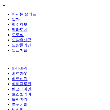
ㅁ
마시는 샐러드
말차
맥주효모
멜라토닌
모로실
모발유산균
모발콜라겐
밀크씨슬
ㅂ
바나바잎
베르가못
베르베린
베타글루칸
벤포티아민
보스웰리아
블랙마카
블루베리
빌베리