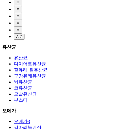
ㅊ
ㅋ
ㅌ
ㅍ
ㅎ
A-Z
유산균
유산균
다이어트유산균
질유래·질유산균
구강유래유산균
뇌유산균
코유산균
모발유산균
부스터+
오메가
오메가3
감마리놀렌산