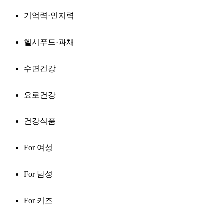
기억력·인지력
헬시푸드·과채
수면건강
요로건강
건강식품
For 여성
For 남성
For 키즈