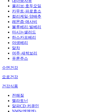
대마종자유
올리브·호두오일
카무트·파로효소
컬리케일·양배추
레몬즙·애사비
블루베리·빌베리
마시는샐러드
하스카프베리
야생베리
말차
여주·새싹보리
푸룬주스
수면건강
요로건강
건강식품
전해질
멜라토닌
알파CD·커큐민
NMN(엔엠엔)