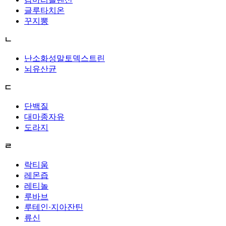
글루타치온
꾸지뽕
ㄴ
난소화성말토덱스트린
뇌유산균
ㄷ
단백질
대마종자유
도라지
ㄹ
락티움
레몬즙
레티놀
루바브
루테인·지아잔틴
류신