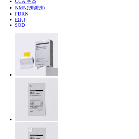
CCA 주스
NMN(엔엠엔)
PDRN
PQQ
SOD