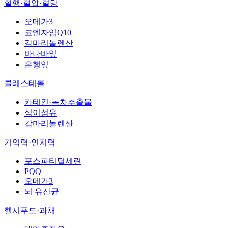
혈행·혈압·혈당
오메가3
코엔자임Q10
감마리놀렌산
바나바잎
은행잎
콜레스테롤
카테킨·녹차추출물
식이섬유
감마리놀렌산
기억력·인지력
포스파티딜세린
PQQ
오메가3
뇌 유산균
헬시푸드·과채