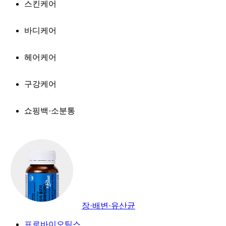
스킨케어
바디케어
헤어케어
구강케어
쇼핑백·소분통
장·배변·유산균
프로바이오틱스