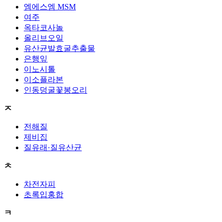
엠에스엠 MSM
여주
옥타코사놀
올리브오일
유산균발효굴추출물
은행잎
이노시톨
이소플라본
인동덩굴꽃봉오리
ㅈ
전해질
제비집
질유래·질유산균
ㅊ
차전자피
초록입홍합
ㅋ