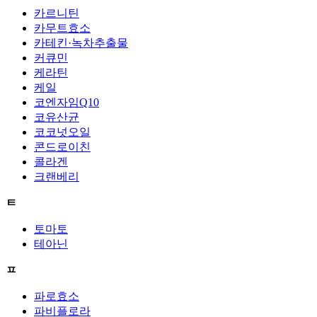
카르니틴
카무트효소
카테킨·녹차추출물
커큐민
케라틴
케일
코엔자임Q10
코유산균
코코넛오일
콘드로이친
콜라겐
크랜베리
ㅌ
토마토
테아닌
ㅍ
파로효소
파비플로라