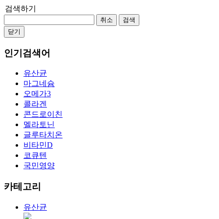
검색하기
취소
검색
닫기
인기검색어
유산균
마그네슘
오메가3
콜라겐
콘드로이친
멜라토닌
글루타치온
비타민D
코큐텐
국민영양
카테고리
유산균