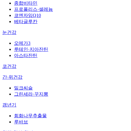
종합비타민
프로폴리스·셀레늄
코엔자임Q10
베타글루칸
눈건강
오메가3
루테인·지아잔틴
아스타잔틴
코건강
간·위건강
밀크씨슬
그린세라·꾸지뽕
갱년기
회화나무추출물
루바브