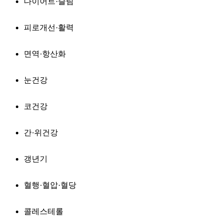
다이어트·슬림
피로개선·활력
면역·항산화
눈건강
코건강
간·위건강
갱년기
혈행·혈압·혈당
콜레스테롤