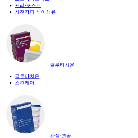
프리·포스트
차전자피·식이섬유
글루타치온
글루타치온
스킨케어
관절·연골