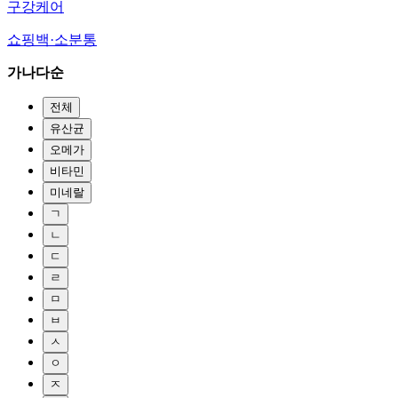
구강케어
쇼핑백·소분통
가나다순
전체
유산균
오메가
비타민
미네랄
ㄱ
ㄴ
ㄷ
ㄹ
ㅁ
ㅂ
ㅅ
ㅇ
ㅈ