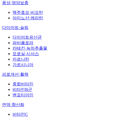
풍성·영양보충
맥주효모·비오틴
아미노산·케라틴
다이어트·슬림
다이어트유산균
파비플로라
카테킨·녹차추출물
모로실·시서스
카르니틴
가르시니아
피로개선·활력
종합비타민
비타민B군
벤포티아민
면역·항산화
비타민C