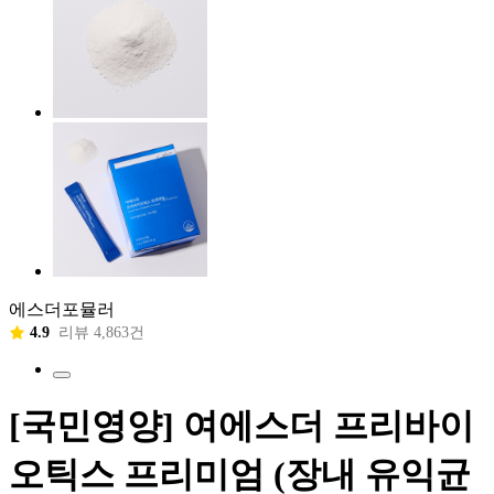
에스더포뮬러
4.9
리뷰 4,863건
[국민영양] 여에스더 프리바이
오틱스 프리미엄 (장내 유익균