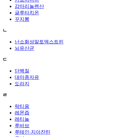
감마리놀렌산
글루타치온
꾸지뽕
ㄴ
난소화성말토덱스트린
뇌유산균
ㄷ
단백질
대마종자유
도라지
ㄹ
락티움
레몬즙
레티놀
루바브
루테인·지아잔틴