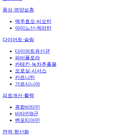
풍성·영양보충
맥주효모·비오틴
아미노산·케라틴
다이어트·슬림
다이어트유산균
파비플로라
카테킨·녹차추출물
모로실·시서스
카르니틴
가르시니아
피로개선·활력
종합비타민
비타민B군
벤포티아민
면역·항산화