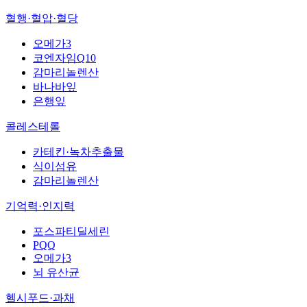
혈행·혈압·혈당
오메가3
코엔자임Q10
감마리놀렌산
바나바잎
은행잎
콜레스테롤
카테킨·녹차추출물
식이섬유
감마리놀렌산
기억력·인지력
포스파티딜세린
PQQ
오메가3
뇌 유산균
헬시푸드·과채