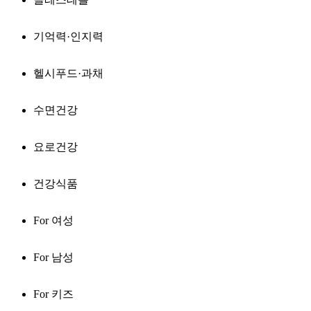
기억력·인지력
헬시푸드·과채
수면건강
요로건강
건강식품
For 여성
For 남성
For 키즈