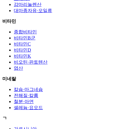
감마리놀렌산
대마종자유·오일류
비타민
종합비타민
비타민B군
비타민C
비타민D
비타민K
비오틴·판토텐산
엽산
미네랄
칼슘·마그네슘
전해질·칼륨
철분·아연
셀레늄·요오드
ㄱ
가르시니아