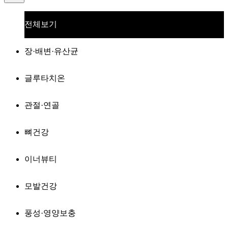
전체보기
장·배변·유산균
글루타치온
관절·연골
뼈건강
이너뷰티
모발건강
풍성·영양보충