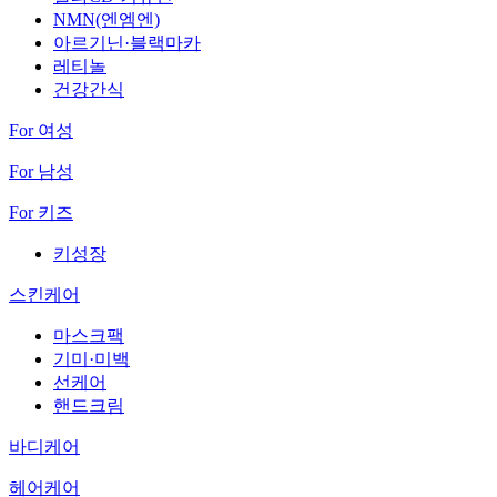
NMN(엔엠엔)
아르기닌·블랙마카
레티놀
건강간식
For 여성
For 남성
For 키즈
키성장
스킨케어
마스크팩
기미·미백
선케어
핸드크림
바디케어
헤어케어