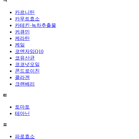
ㅋ
카르니틴
카무트효소
카테킨·녹차추출물
커큐민
케라틴
케일
코엔자임Q10
코유산균
코코넛오일
콘드로이친
콜라겐
크랜베리
ㅌ
토마토
테아닌
ㅍ
파로효소