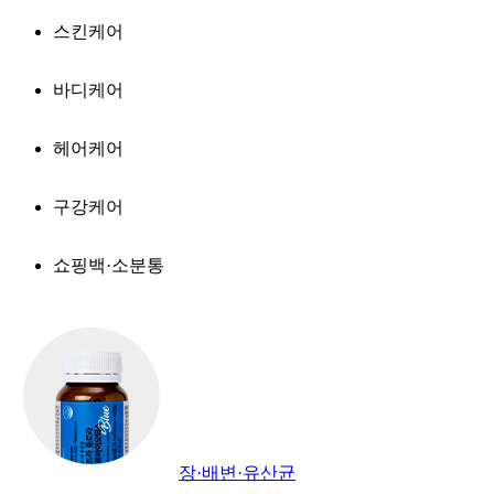
스킨케어
바디케어
헤어케어
구강케어
쇼핑백·소분통
장·배변·유산균