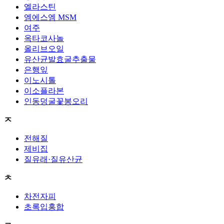
엘라스틴
엠에스엠 MSM
여주
옥타코사놀
올리브오일
유산균발효굴추출물
은행잎
이노시톨
이소플라본
인동덩굴꽃봉오리
ㅈ
전해질
제비집
질유래·질유산균
ㅊ
차전자피
초록입홍합