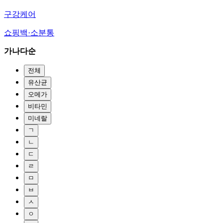
구강케어
쇼핑백·소분통
가나다순
전체
유산균
오메가
비타민
미네랄
ㄱ
ㄴ
ㄷ
ㄹ
ㅁ
ㅂ
ㅅ
ㅇ