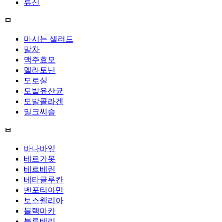
류신
ㅁ
마시는 샐러드
말차
맥주효모
멜라토닌
모로실
모발유산균
모발콜라겐
밀크씨슬
ㅂ
바나바잎
베르가못
베르베린
베타글루칸
벤포티아민
보스웰리아
블랙마카
블루베리