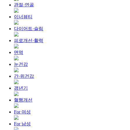
관절·연골
이너뷰티
다이어트·슬림
피로개선·활력
면역
눈건강
간·위건강
갱년기
혈행개선
For 여성
For 남성