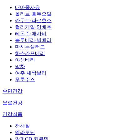
대마종자유
올리브·호두오일
카무트·파로효소
컬리케일·양배추
레몬즙·애사비
블루베리·빌베리
마시는샐러드
하스카프베리
야생베리
말차
여주·새싹보리
푸룬주스
수면건강
요로건강
건강식품
전해질
멜라토닌
알파CD·커큐민