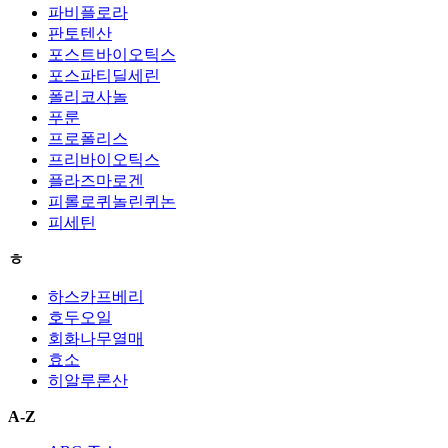
파비플로라
판토텐산
포스트바이오틱스
포스파티딜세린
폴리코사놀
푸룬
프로폴리스
프리바이오틱스
플라즈마로겐
피롤로퀴놀린퀴논
피세틴
ㅎ
하스카프베리
호두오일
회화나무열매
효소
히알루론산
A-Z