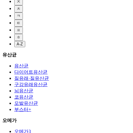
ㅈ
ㅊ
ㅋ
ㅌ
ㅍ
ㅎ
A-Z
유산균
유산균
다이어트유산균
질유래·질유산균
구강유래유산균
뇌유산균
코유산균
모발유산균
부스터+
오메가
오메가3