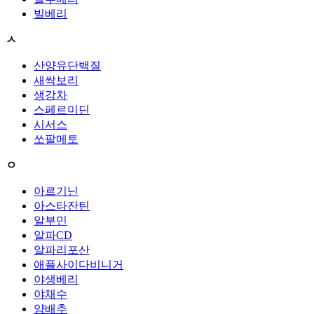
빌베리
ㅅ
산양유단백질
새싹보리
생강차
스페르미딘
시서스
쏘팔메토
ㅇ
아르기닌
아스타잔틴
알부민
알파CD
알파리포산
애플사이다비니거
야생베리
야채수
양배추