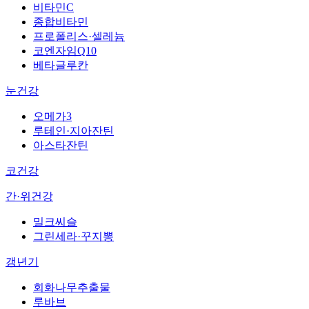
비타민C
종합비타민
프로폴리스·셀레늄
코엔자임Q10
베타글루칸
눈건강
오메가3
루테인·지아잔틴
아스타잔틴
코건강
간·위건강
밀크씨슬
그린세라·꾸지뽕
갱년기
회화나무추출물
루바브