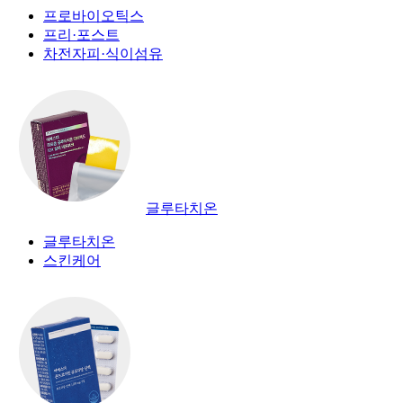
프로바이오틱스
프리·포스트
차전자피·식이섬유
글루타치온
글루타치온
스킨케어