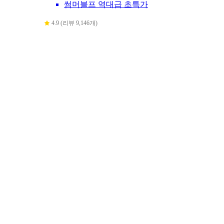
썸머블프 역대급 초특가
4.9 (리뷰 9,146개)