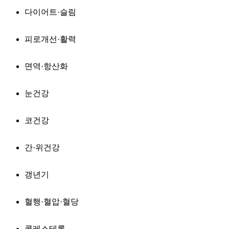
다이어트·슬림
피로개선·활력
면역·항산화
눈건강
코건강
간·위건강
갱년기
혈행·혈압·혈당
콜레스테롤