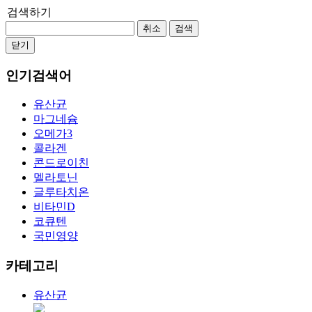
검색하기
취소
검색
닫기
인기검색어
유산균
마그네슘
오메가3
콜라겐
콘드로이친
멜라토닌
글루타치온
비타민D
코큐텐
국민영양
카테고리
유산균