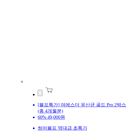
[블프특가] 여에스더 유산균 골드 Pro 2박스
(총 4개월분)
60%
49,000원
썸머블프 역대급 초특가