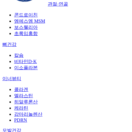
관절·연골
콘드로이친
엠에스엠 MSM
보스웰리아
초록입홍합
뼈건강
칼슘
비타민D·K
이소플라본
이너뷰티
콜라겐
엘라스틴
히알루론산
케라틴
감마리놀렌산
PDRN
모발건강