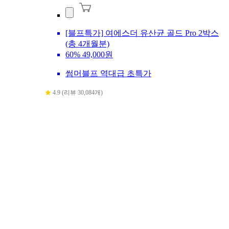
[블프특가] 여에스더 유산균 골드 Pro 2박스
(총 4개월분)
60%
49,000원
썸머블프 역대급 초특가
4.9 (리뷰 30,084개)