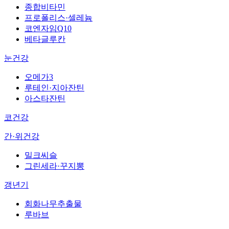
종합비타민
프로폴리스·셀레늄
코엔자임Q10
베타글루칸
눈건강
오메가3
루테인·지아잔틴
아스타잔틴
코건강
간·위건강
밀크씨슬
그린세라·꾸지뽕
갱년기
회화나무추출물
루바브