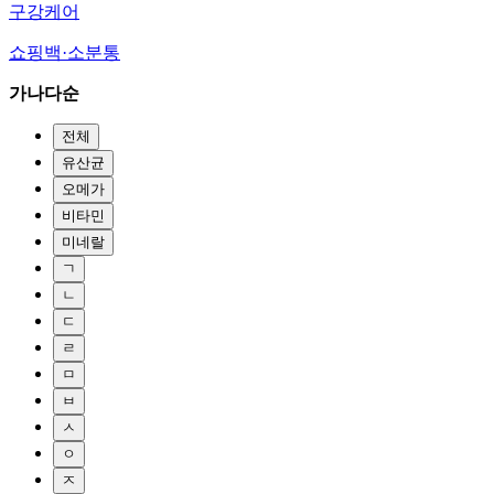
구강케어
쇼핑백·소분통
가나다순
전체
유산균
오메가
비타민
미네랄
ㄱ
ㄴ
ㄷ
ㄹ
ㅁ
ㅂ
ㅅ
ㅇ
ㅈ