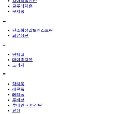
감마리놀렌산
글루타치온
꾸지뽕
ㄴ
난소화성말토덱스트린
뇌유산균
ㄷ
단백질
대마종자유
도라지
ㄹ
락티움
레몬즙
레티놀
루바브
루테인·지아잔틴
류신