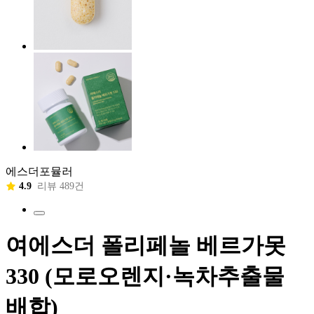
에스더포뮬러
4.9
리뷰 489건
여에스더 폴리페놀 베르가못
330 (모로오렌지·녹차추출물
배합)