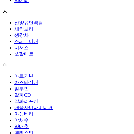
빌베리
ㅅ
산양유단백질
새싹보리
생강차
스페르미딘
시서스
쏘팔메토
ㅇ
아르기닌
아스타잔틴
알부민
알파CD
알파리포산
애플사이다비니거
야생베리
야채수
양배추
엘라스틴