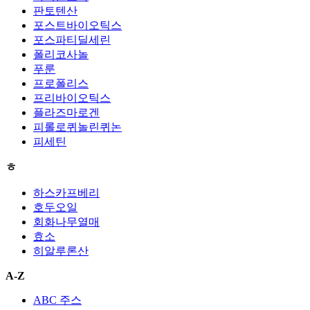
판토텐산
포스트바이오틱스
포스파티딜세린
폴리코사놀
푸룬
프로폴리스
프리바이오틱스
플라즈마로겐
피롤로퀴놀린퀴논
피세틴
ㅎ
하스카프베리
호두오일
회화나무열매
효소
히알루론산
A-Z
ABC 주스