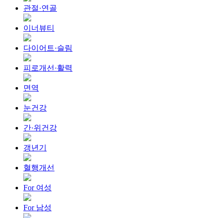
관절·연골
이너뷰티
다이어트·슬림
피로개선·활력
면역
눈건강
간·위건강
갱년기
혈행개선
For 여성
For 남성