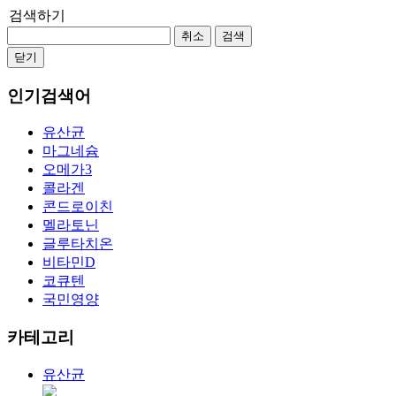
검색하기
취소
검색
닫기
인기검색어
유산균
마그네슘
오메가3
콜라겐
콘드로이친
멜라토닌
글루타치온
비타민D
코큐텐
국민영양
카테고리
유산균