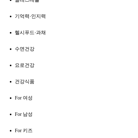
기억력·인지력
헬시푸드·과채
수면건강
요로건강
건강식품
For 여성
For 남성
For 키즈