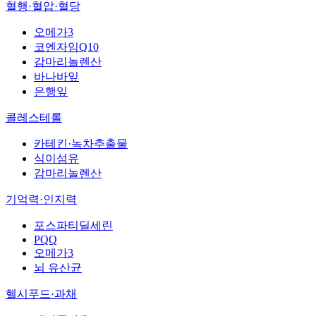
혈행·혈압·혈당
오메가3
코엔자임Q10
감마리놀렌산
바나바잎
은행잎
콜레스테롤
카테킨·녹차추출물
식이섬유
감마리놀렌산
기억력·인지력
포스파티딜세린
PQQ
오메가3
뇌 유산균
헬시푸드·과채