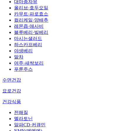
대마종자유
올리브·호두오일
카무트·파로효소
컬리케일·양배추
레몬즙·애사비
블루베리·빌베리
마시는샐러드
하스카프베리
야생베리
말차
여주·새싹보리
푸룬주스
수면건강
요로건강
건강식품
전해질
멜라토닌
알파CD·커큐민
NMN(엔엠엔)