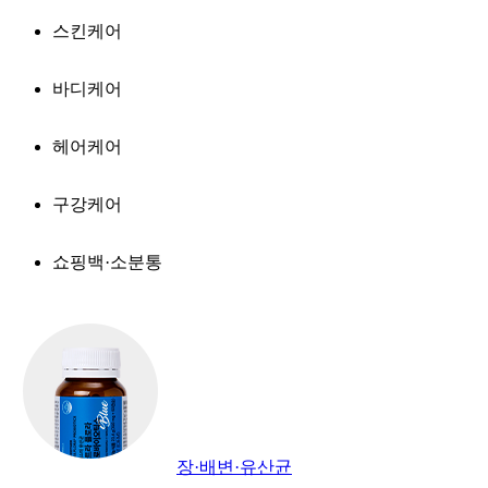
스킨케어
바디케어
헤어케어
구강케어
쇼핑백·소분통
장·배변·유산균