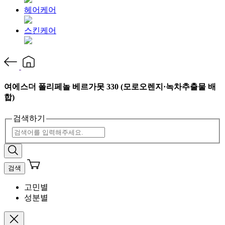
헤어케어
스킨케어
여에스더 폴리페놀 베르가못 330 (모로오렌지·녹차추출물 배
합)
검색하기
검색
고민별
성분별