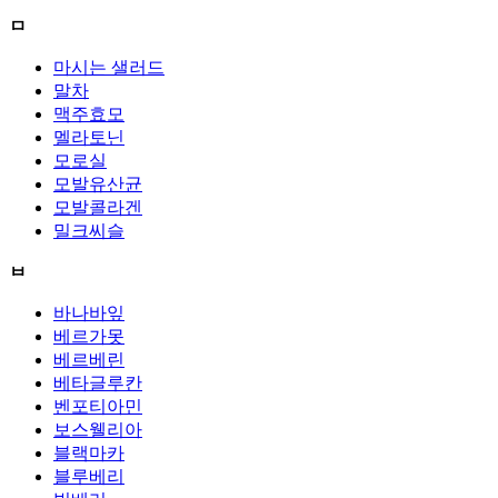
ㅁ
마시는 샐러드
말차
맥주효모
멜라토닌
모로실
모발유산균
모발콜라겐
밀크씨슬
ㅂ
바나바잎
베르가못
베르베린
베타글루칸
벤포티아민
보스웰리아
블랙마카
블루베리