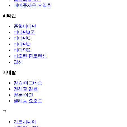
대마종자유·오일류
비타민
종합비타민
비타민B군
비타민C
비타민D
비타민K
비오틴·판토텐산
엽산
미네랄
칼슘·마그네슘
전해질·칼륨
철분·아연
셀레늄·요오드
ㄱ
가르시니아