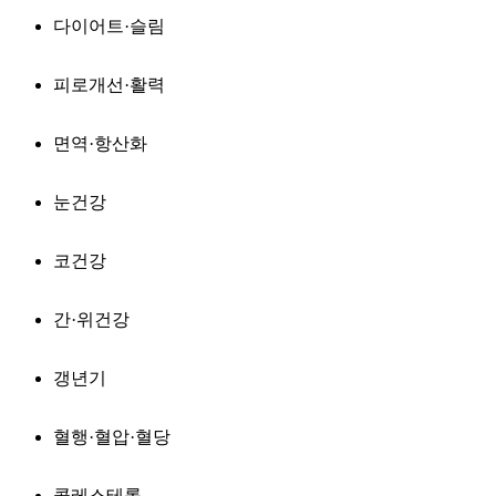
다이어트·슬림
피로개선·활력
면역·항산화
눈건강
코건강
간·위건강
갱년기
혈행·혈압·혈당
콜레스테롤