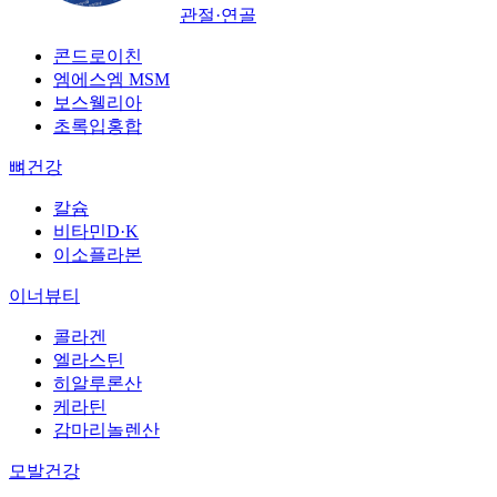
관절·연골
콘드로이친
엠에스엠 MSM
보스웰리아
초록입홍합
뼈건강
칼슘
비타민D·K
이소플라본
이너뷰티
콜라겐
엘라스틴
히알루론산
케라틴
감마리놀렌산
모발건강