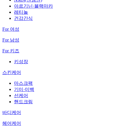
아르기닌·블랙마카
레티놀
건강간식
For 여성
For 남성
For 키즈
키성장
스킨케어
마스크팩
기미·미백
선케어
핸드크림
바디케어
헤어케어