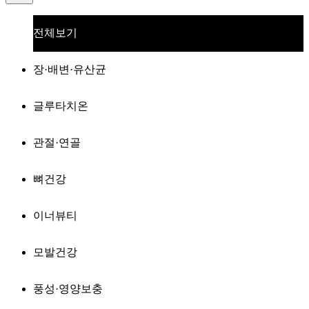
전체보기
장·배변·유산균
글루타치온
관절·연골
뼈건강
이너뷰티
모발건강
풍성·영양보충