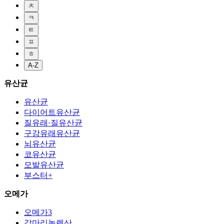
ㅊ
ㅋ
ㅌ
ㅍ
ㅎ
A-Z
유산균
유산균
다이어트유산균
질유래·질유산균
구강유래유산균
뇌유산균
코유산균
모발유산균
부스터+
오메가
오메가3
감마리놀렌산