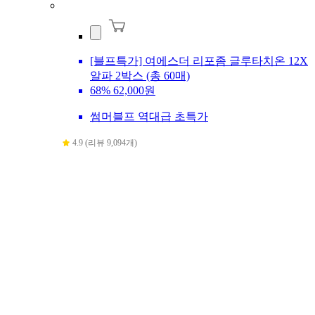
[블프특가] 여에스더 리포좀 글루타치온 12X
알파 2박스 (총 60매)
68%
62,000원
썸머블프 역대급 초특가
4.9 (리뷰 9,094개)