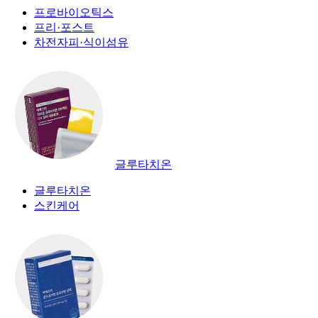
프로바이오틱스
프리·포스트
차전자피·식이섬유
글루타치온
글루타치온
스킨케어