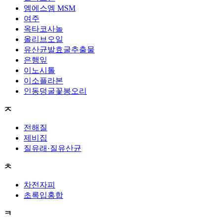
엠에스엠 MSM
여주
옥타코사놀
올리브오일
유산균발효굴추출물
은행잎
이노시톨
이소플라본
인동덩굴꽃봉오리
ㅈ
전해질
제비집
질유래·질유산균
ㅊ
차전자피
초록입홍합
ㅋ