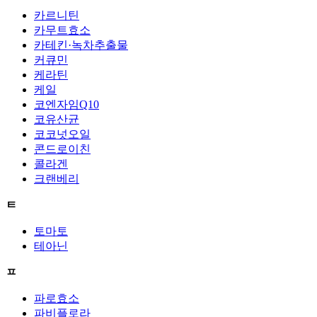
카르니틴
카무트효소
카테킨·녹차추출물
커큐민
케라틴
케일
코엔자임Q10
코유산균
코코넛오일
콘드로이친
콜라겐
크랜베리
ㅌ
토마토
테아닌
ㅍ
파로효소
파비플로라