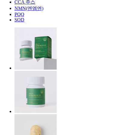
CCA 주스
NMN(엔엠엔)
PQQ
SOD