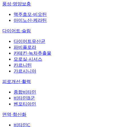
풍성·영양보충
맥주효모·비오틴
아미노산·케라틴
다이어트·슬림
다이어트유산균
파비플로라
카테킨·녹차추출물
모로실·시서스
카르니틴
가르시니아
피로개선·활력
종합비타민
비타민B군
벤포티아민
면역·항산화
비타민C