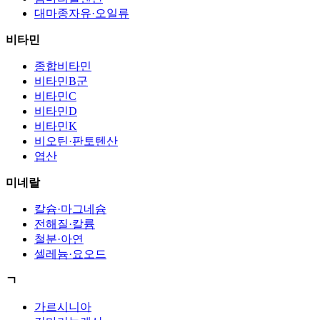
대마종자유·오일류
비타민
종합비타민
비타민B군
비타민C
비타민D
비타민K
비오틴·판토텐산
엽산
미네랄
칼슘·마그네슘
전해질·칼륨
철분·아연
셀레늄·요오드
ㄱ
가르시니아