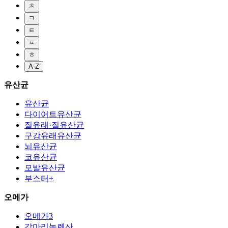
ㅊ
ㅋ
ㅌ
ㅍ
ㅎ
A-Z
유산균
유산균
다이어트유산균
질유래·질유산균
구강유래유산균
뇌유산균
코유산균
모발유산균
부스터+
오메가
오메가3
감마리놀렌산