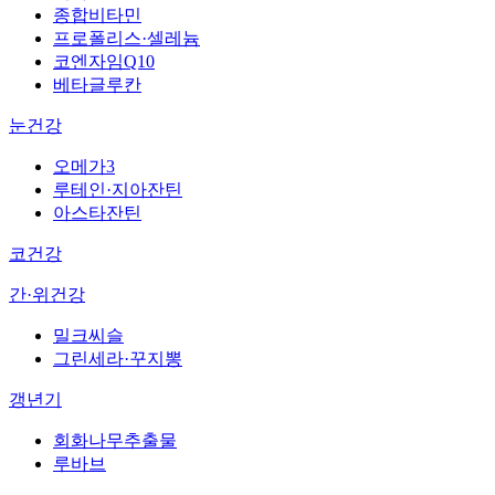
종합비타민
프로폴리스·셀레늄
코엔자임Q10
베타글루칸
눈건강
오메가3
루테인·지아잔틴
아스타잔틴
코건강
간·위건강
밀크씨슬
그린세라·꾸지뽕
갱년기
회화나무추출물
루바브