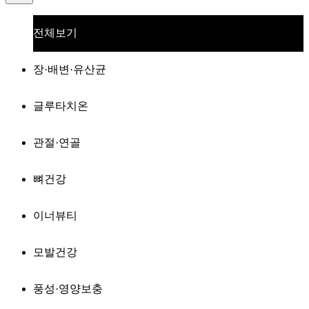
전체보기
장·배변·유산균
글루타치온
관절·연골
뼈건강
이너뷰티
모발건강
풍성·영양보충