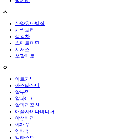
빌베리
ㅅ
산양유단백질
새싹보리
생강차
스페르미딘
시서스
쏘팔메토
ㅇ
아르기닌
아스타잔틴
알부민
알파CD
알파리포산
애플사이다비니거
야생베리
야채수
양배추
엘라스틴