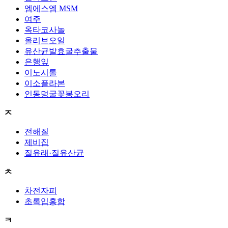
엠에스엠 MSM
여주
옥타코사놀
올리브오일
유산균발효굴추출물
은행잎
이노시톨
이소플라본
인동덩굴꽃봉오리
ㅈ
전해질
제비집
질유래·질유산균
ㅊ
차전자피
초록입홍합
ㅋ