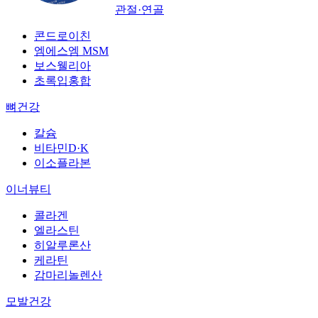
관절·연골
콘드로이친
엠에스엠 MSM
보스웰리아
초록입홍합
뼈건강
칼슘
비타민D·K
이소플라본
이너뷰티
콜라겐
엘라스틴
히알루론산
케라틴
감마리놀렌산
모발건강