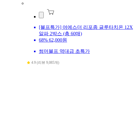
[블프특가] 여에스더 리포좀 글루타치온 12X
알파 2박스 (총 60매)
68%
62,000원
썸머블프 역대급 초특가
4.9 (리뷰 9,085개)