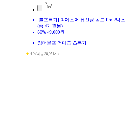
[블프특가] 여에스더 유산균 골드 Pro 2박스
(총 4개월분)
60%
49,000원
썸머블프 역대급 초특가
4.9 (리뷰 30,071개)