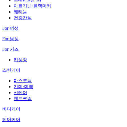
아르기닌·블랙마카
레티놀
건강간식
For 여성
For 남성
For 키즈
키성장
스킨케어
마스크팩
기미·미백
선케어
핸드크림
바디케어
헤어케어