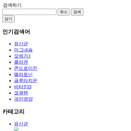
검색하기
취소
검색
닫기
인기검색어
유산균
마그네슘
오메가3
콜라겐
콘드로이친
멜라토닌
글루타치온
비타민D
코큐텐
국민영양
카테고리
유산균