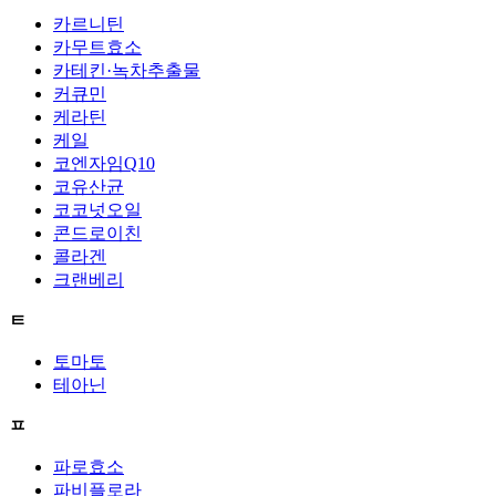
카르니틴
카무트효소
카테킨·녹차추출물
커큐민
케라틴
케일
코엔자임Q10
코유산균
코코넛오일
콘드로이친
콜라겐
크랜베리
ㅌ
토마토
테아닌
ㅍ
파로효소
파비플로라