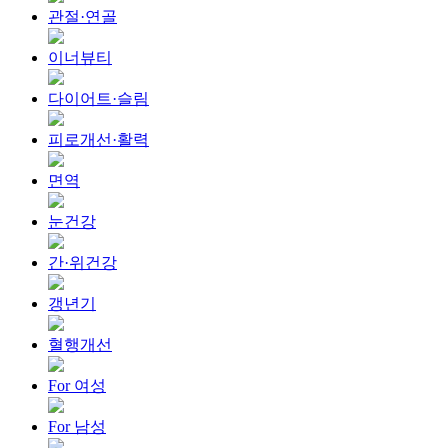
관절·연골
이너뷰티
다이어트·슬림
피로개선·활력
면역
눈건강
간·위건강
갱년기
혈행개선
For 여성
For 남성