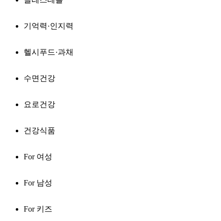
기억력·인지력
헬시푸드·과채
수면건강
요로건강
건강식품
For 여성
For 남성
For 키즈