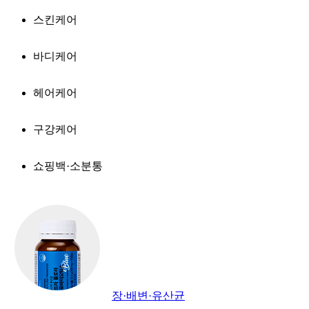
스킨케어
바디케어
헤어케어
구강케어
쇼핑백·소분통
장·배변·유산균