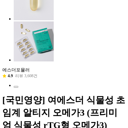
에스더포뮬러
4.9
리뷰 3,608건
[국민영양] 여에스더 식물성 초
임계 알티지 오메가3 (프리미
엄 식물성 rTG형 오메가3)