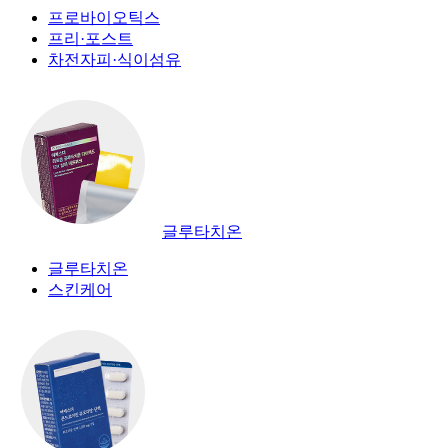
프로바이오틱스
프리·포스트
차전자피·식이섬유
글루타치온
글루타치온
스킨케어