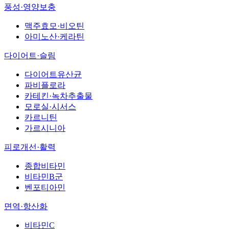
풍성·영양보충
맥주효모·비오틴
아미노산·케라틴
다이어트·슬림
다이어트유산균
파비플로라
카테킨·녹차추출물
모로실·시서스
카르니틴
가르시니아
피로개선·활력
종합비타민
비타민B군
벤포티아민
면역·항산화
비타민C