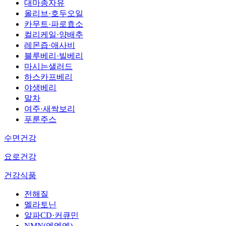
대마종자유
올리브·호두오일
카무트·파로효소
컬리케일·양배추
레몬즙·애사비
블루베리·빌베리
마시는샐러드
하스카프베리
야생베리
말차
여주·새싹보리
푸룬주스
수면건강
요로건강
건강식품
전해질
멜라토닌
알파CD·커큐민
NMN(엔엠엔)