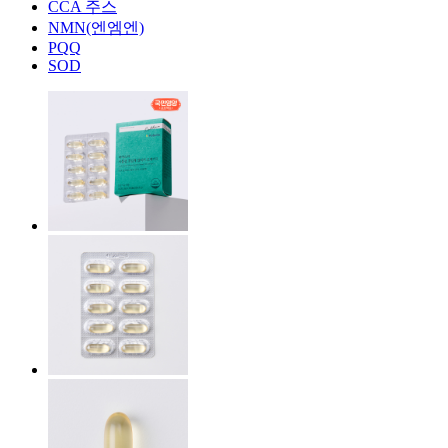
CCA 주스
NMN(엔엠엔)
PQQ
SOD