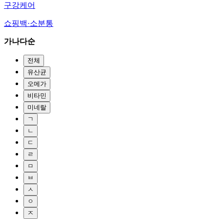
구강케어
쇼핑백·소분통
가나다순
전체
유산균
오메가
비타민
미네랄
ㄱ
ㄴ
ㄷ
ㄹ
ㅁ
ㅂ
ㅅ
ㅇ
ㅈ