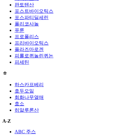
판토텐산
포스트바이오틱스
포스파티딜세린
폴리코사놀
푸룬
프로폴리스
프리바이오틱스
플라즈마로겐
피롤로퀴놀린퀴논
피세틴
ㅎ
하스카프베리
호두오일
회화나무열매
효소
히알루론산
A-Z
ABC 주스