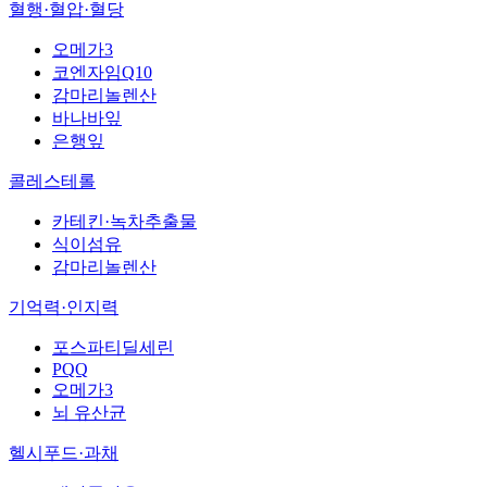
혈행·혈압·혈당
오메가3
코엔자임Q10
감마리놀렌산
바나바잎
은행잎
콜레스테롤
카테킨·녹차추출물
식이섬유
감마리놀렌산
기억력·인지력
포스파티딜세린
PQQ
오메가3
뇌 유산균
헬시푸드·과채