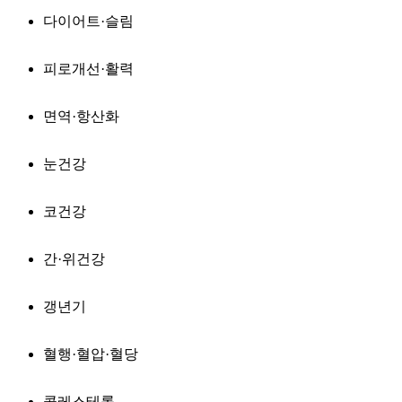
다이어트·슬림
피로개선·활력
면역·항산화
눈건강
코건강
간·위건강
갱년기
혈행·혈압·혈당
콜레스테롤