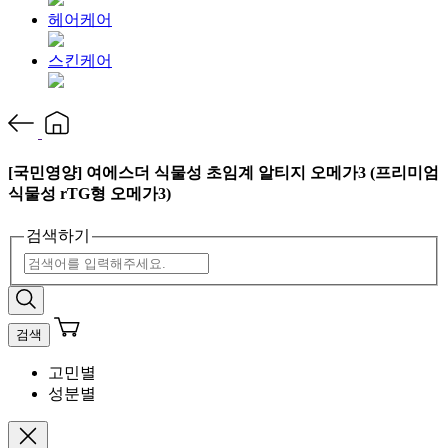
헤어케어
스킨케어
[국민영양] 여에스더 식물성 초임계 알티지 오메가3 (프리미엄
식물성 rTG형 오메가3)
검색하기
검색
고민별
성분별