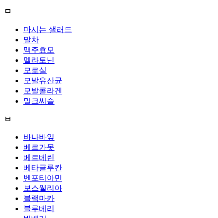
ㅁ
마시는 샐러드
말차
맥주효모
멜라토닌
모로실
모발유산균
모발콜라겐
밀크씨슬
ㅂ
바나바잎
베르가못
베르베린
베타글루칸
벤포티아민
보스웰리아
블랙마카
블루베리