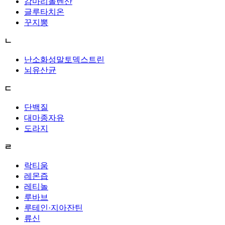
감마리놀렌산
글루타치온
꾸지뽕
ㄴ
난소화성말토덱스트린
뇌유산균
ㄷ
단백질
대마종자유
도라지
ㄹ
락티움
레몬즙
레티놀
루바브
루테인·지아잔틴
류신