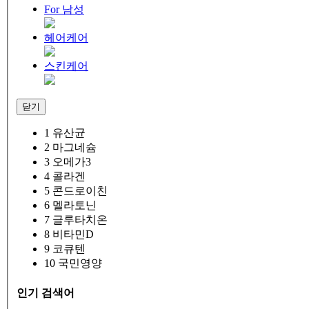
For 남성
헤어케어
스킨케어
닫기
1
유산균
2
마그네슘
3
오메가3
4
콜라겐
5
콘드로이친
6
멜라토닌
7
글루타치온
8
비타민D
9
코큐텐
10
국민영양
인기 검색어