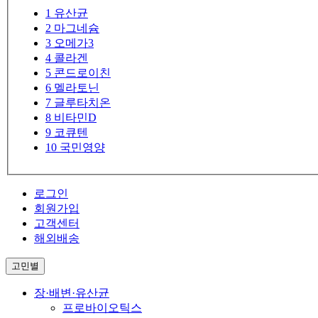
1
유산균
2
마그네슘
3
오메가3
4
콜라겐
5
콘드로이친
6
멜라토닌
7
글루타치온
8
비타민D
9
코큐텐
10
국민영양
로그인
회원가입
고객센터
해외배송
고민별
장·배변·유산균
프로바이오틱스