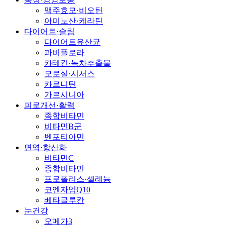
맥주효모·비오틴
아미노산·케라틴
다이어트·슬림
다이어트유산균
파비플로라
카테킨·녹차추출물
모로실·시서스
카르니틴
가르시니아
피로개선·활력
종합비타민
비타민B군
벤포티아민
면역·항산화
비타민C
종합비타민
프로폴리스·셀레늄
코엔자임Q10
베타글루칸
눈건강
오메가3