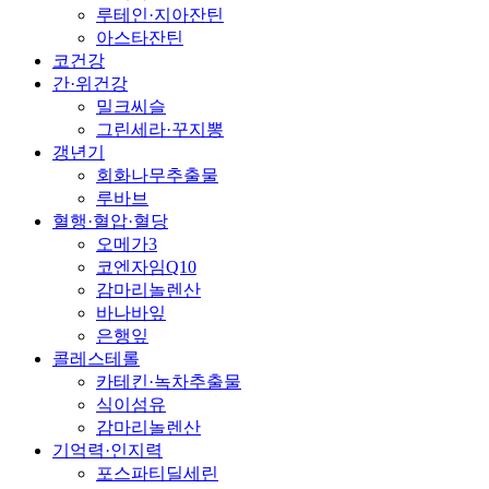
루테인·지아잔틴
아스타잔틴
코건강
간·위건강
밀크씨슬
그린세라·꾸지뽕
갱년기
회화나무추출물
루바브
혈행·혈압·혈당
오메가3
코엔자임Q10
감마리놀렌산
바나바잎
은행잎
콜레스테롤
카테킨·녹차추출물
식이섬유
감마리놀렌산
기억력·인지력
포스파티딜세린