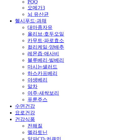
PQQ
오메가3
뇌 유산균
헬시푸드·과채
대마종자유
올리브·호두오일
카무트·파로효소
컬리케일·양배추
레몬즙·애사비
블루베리·빌베리
마시는샐러드
하스카프베리
야생베리
말차
여주·새싹보리
푸룬주스
수면건강
요로건강
건강식품
전해질
멜라토닌
알파CD·커큐민