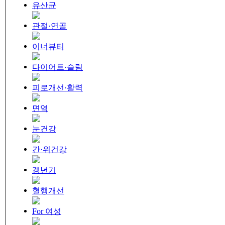
유산균
관절·연골
이너뷰티
다이어트·슬림
피로개선·활력
면역
눈건강
간·위건강
갱년기
혈행개선
For 여성