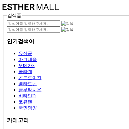
검색폼
인기검색어
유산균
마그네슘
오메가3
콜라겐
콘드로이친
멜라토닌
글루타치온
비타민D
코큐텐
국민영양
카테고리