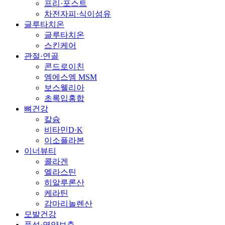
프리·포스트
차전자피·식이섬유
글루타치온
글루타치온
스킨케어
관절·연골
콘드로이친
엠에스엠 MSM
보스웰리아
초록입홍합
뼈건강
칼슘
비타민D·K
이소플라본
이너뷰티
콜라겐
엘라스틴
히알루론산
케라틴
감마리놀렌산
모발건강
풍성·영양보충