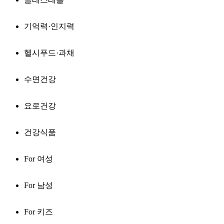
기억력·인지력
헬시푸드·과채
수면건강
요로건강
건강식품
For 여성
For 남성
For 키즈