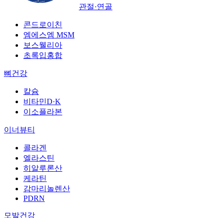
관절·연골
콘드로이친
엠에스엠 MSM
보스웰리아
초록입홍합
뼈건강
칼슘
비타민D·K
이소플라본
이너뷰티
콜라겐
엘라스틴
히알루론산
케라틴
감마리놀렌산
PDRN
모발건강