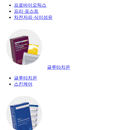
프로바이오틱스
프리·포스트
차전자피·식이섬유
글루타치온
글루타치온
스킨케어