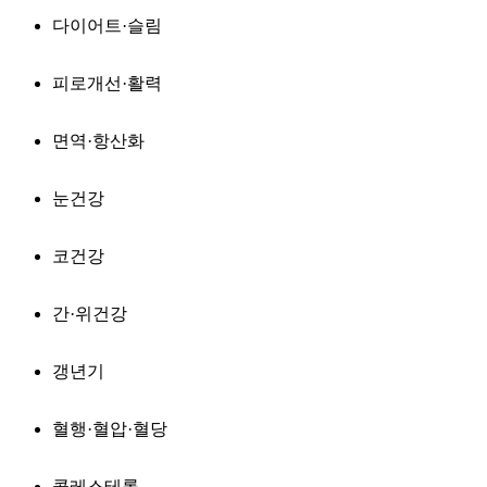
다이어트·슬림
피로개선·활력
면역·항산화
눈건강
코건강
간·위건강
갱년기
혈행·혈압·혈당
콜레스테롤