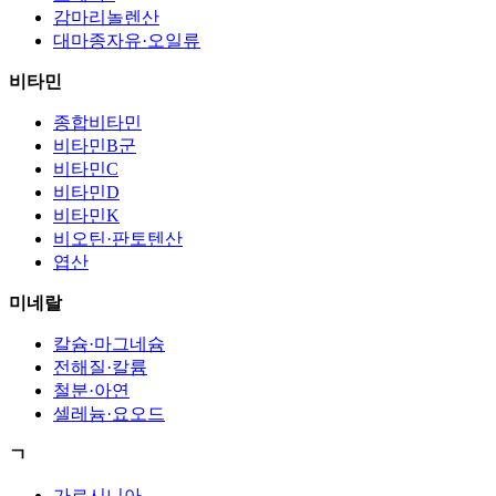
감마리놀렌산
대마종자유·오일류
비타민
종합비타민
비타민B군
비타민C
비타민D
비타민K
비오틴·판토텐산
엽산
미네랄
칼슘·마그네슘
전해질·칼륨
철분·아연
셀레늄·요오드
ㄱ
가르시니아