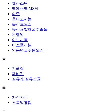
엘라스틴
엠에스엠 MSM
여주
옥타코사놀
올리브오일
유산균발효굴추출물
은행잎
이노시톨
이소플라본
인동덩굴꽃봉오리
ㅈ
전해질
제비집
질유래·질유산균
ㅊ
차전자피
초록입홍합