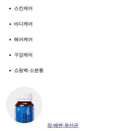
스킨케어
바디케어
헤어케어
구강케어
쇼핑백·소분통
장·배변·유산균