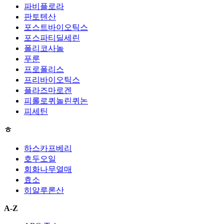
파비플로라
판토텐산
포스트바이오틱스
포스파티딜세린
폴리코사놀
푸룬
프로폴리스
프리바이오틱스
플라즈마로겐
피롤로퀴놀린퀴논
피세틴
ㅎ
하스카프베리
호두오일
회화나무열매
효소
히알루론산
A-Z