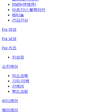
NMN(엔엠엔)
아르기닌·블랙마카
레티놀
건강간식
For 여성
For 남성
For 키즈
키성장
스킨케어
마스크팩
기미·미백
선케어
핸드크림
바디케어
헤어케어