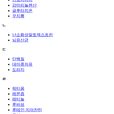
감마리놀렌산
글루타치온
꾸지뽕
ㄴ
난소화성말토덱스트린
뇌유산균
ㄷ
단백질
대마종자유
도라지
ㄹ
락티움
레몬즙
레티놀
루바브
루테인·지아잔틴