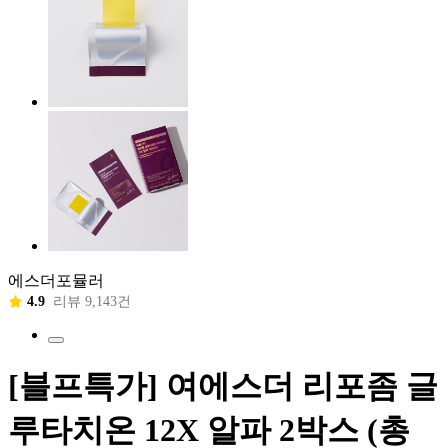
에스더포뮬러
4.9
리뷰 9,143건
[블프특가] 여에스더 리포좀 글
루타치온 12X 알파 2박스 (총