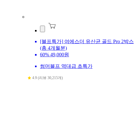
[블프특가] 여에스더 유산균 골드 Pro 2박스
(총 4개월분)
60%
49,000원
썸머블프 역대급 초특가
4.9 (리뷰 30,215개)