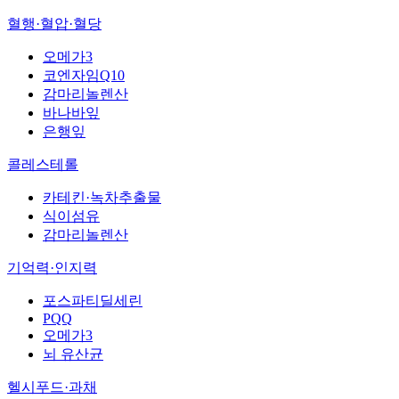
혈행·혈압·혈당
오메가3
코엔자임Q10
감마리놀렌산
바나바잎
은행잎
콜레스테롤
카테킨·녹차추출물
식이섬유
감마리놀렌산
기억력·인지력
포스파티딜세린
PQQ
오메가3
뇌 유산균
헬시푸드·과채