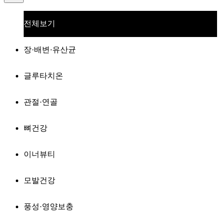
전체보기
장·배변·유산균
글루타치온
관절·연골
뼈건강
이너뷰티
모발건강
풍성·영양보충