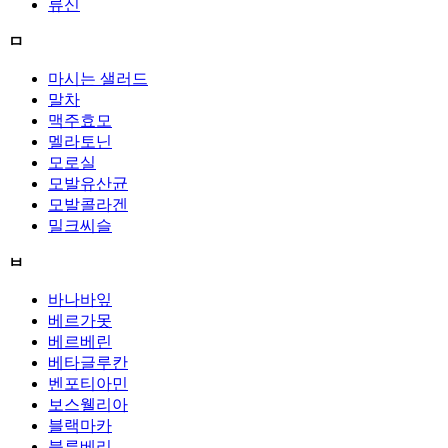
류신
ㅁ
마시는 샐러드
말차
맥주효모
멜라토닌
모로실
모발유산균
모발콜라겐
밀크씨슬
ㅂ
바나바잎
베르가못
베르베린
베타글루칸
벤포티아민
보스웰리아
블랙마카
블루베리