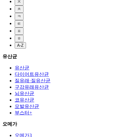
ㅈ
ㅊ
ㅋ
ㅌ
ㅍ
ㅎ
A-Z
유산균
유산균
다이어트유산균
질유래·질유산균
구강유래유산균
뇌유산균
코유산균
모발유산균
부스터+
오메가
오메가3