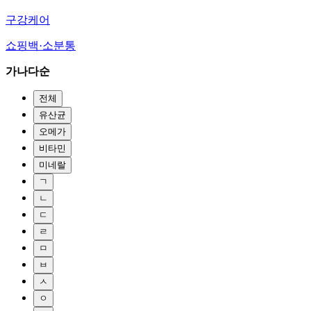
구강케어
쇼핑백·소분통
가나다순
전체
유산균
오메가
비타민
미네랄
ㄱ
ㄴ
ㄷ
ㄹ
ㅁ
ㅂ
ㅅ
ㅇ