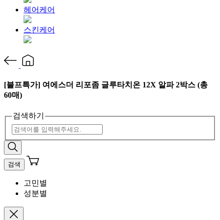
헤어케어
스킨케어
[블프특가] 여에스더 리포좀 글루타치온 12X 알파 2박스 (총
60매)
검색하기
검색
고민별
성분별