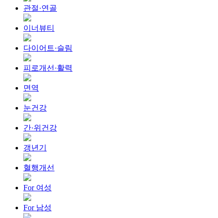
관절·연골
이너뷰티
다이어트·슬림
피로개선·활력
면역
눈건강
간·위건강
갱년기
혈행개선
For 여성
For 남성