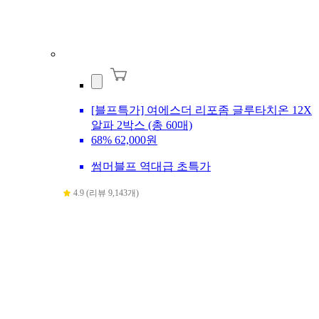
[블프특가] 여에스더 리포좀 글루타치온 12X
알파 2박스 (총 60매)
68%
62,000원
썸머블프 역대급 초특가
4.9 (리뷰 9,143개)