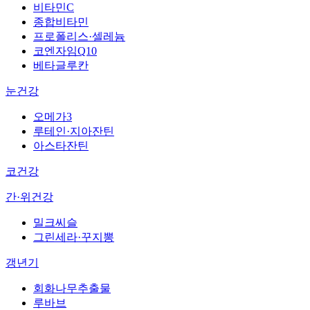
비타민C
종합비타민
프로폴리스·셀레늄
코엔자임Q10
베타글루칸
눈건강
오메가3
루테인·지아잔틴
아스타잔틴
코건강
간·위건강
밀크씨슬
그린세라·꾸지뽕
갱년기
회화나무추출물
루바브