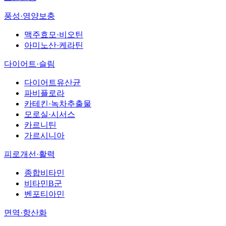
풍성·영양보충
맥주효모·비오틴
아미노산·케라틴
다이어트·슬림
다이어트유산균
파비플로라
카테킨·녹차추출물
모로실·시서스
카르니틴
가르시니아
피로개선·활력
종합비타민
비타민B군
벤포티아민
면역·항산화