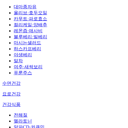
대마종자유
올리브·호두오일
카무트·파로효소
컬리케일·양배추
레몬즙·애사비
블루베리·빌베리
마시는샐러드
하스카프베리
야생베리
말차
여주·새싹보리
푸룬주스
수면건강
요로건강
건강식품
전해질
멜라토닌
알파CD·커큐민