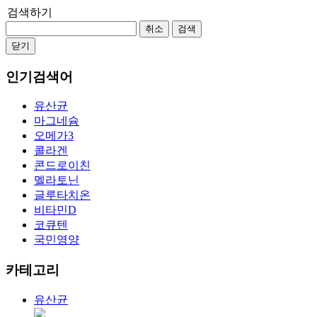
검색하기
취소
검색
닫기
인기검색어
유산균
마그네슘
오메가3
콜라겐
콘드로이친
멜라토닌
글루타치온
비타민D
코큐텐
국민영양
카테고리
유산균