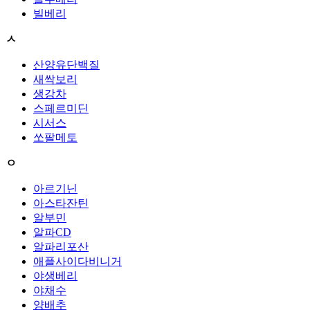
빌베리
ㅅ
산양유단백질
새싹보리
생강차
스페르미딘
시서스
쏘팔메토
ㅇ
아르기닌
아스타잔틴
알부민
알파CD
알파리포산
애플사이다비니거
야생베리
야채수
양배추