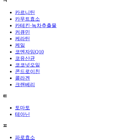
ㅋ
카르니틴
카무트효소
카테킨·녹차추출물
커큐민
케라틴
케일
코엔자임Q10
코유산균
코코넛오일
콘드로이친
콜라겐
크랜베리
ㅌ
토마토
테아닌
ㅍ
파로효소