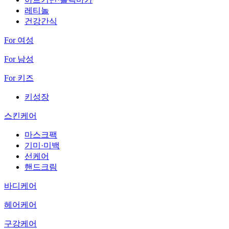
레티놀
건강간식
For 여성
For 남성
For 키즈
키성장
스킨케어
마스크팩
기미·미백
선케어
핸드크림
바디케어
헤어케어
구강케어