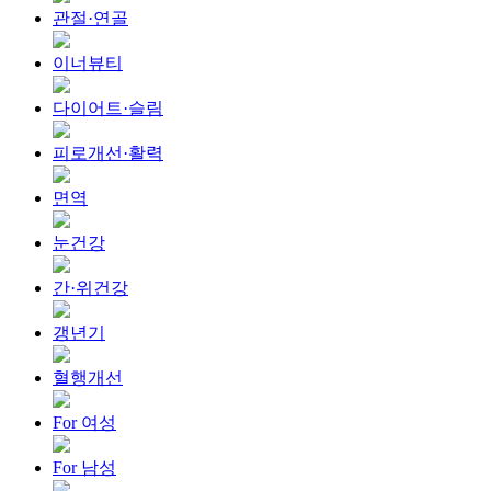
관절·연골
이너뷰티
다이어트·슬림
피로개선·활력
면역
눈건강
간·위건강
갱년기
혈행개선
For 여성
For 남성