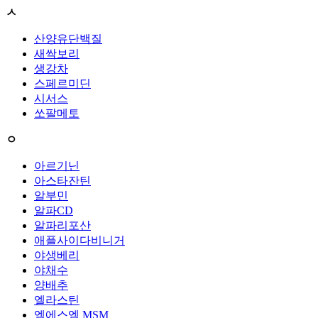
ㅅ
산양유단백질
새싹보리
생강차
스페르미딘
시서스
쏘팔메토
ㅇ
아르기닌
아스타잔틴
알부민
알파CD
알파리포산
애플사이다비니거
야생베리
야채수
양배추
엘라스틴
엠에스엠 MSM