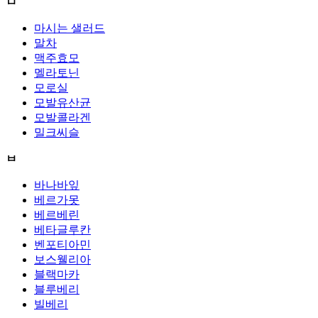
ㅁ
마시는 샐러드
말차
맥주효모
멜라토닌
모로실
모발유산균
모발콜라겐
밀크씨슬
ㅂ
바나바잎
베르가못
베르베린
베타글루칸
벤포티아민
보스웰리아
블랙마카
블루베리
빌베리