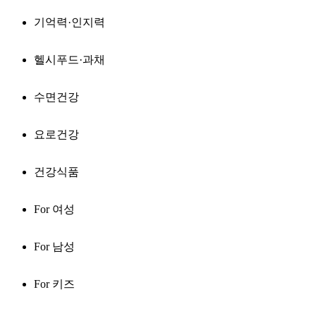
기억력·인지력
헬시푸드·과채
수면건강
요로건강
건강식품
For 여성
For 남성
For 키즈