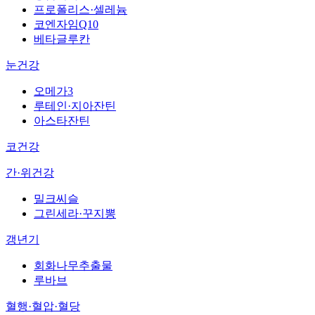
프로폴리스·셀레늄
코엔자임Q10
베타글루칸
눈건강
오메가3
루테인·지아잔틴
아스타잔틴
코건강
간·위건강
밀크씨슬
그린세라·꾸지뽕
갱년기
회화나무추출물
루바브
혈행·혈압·혈당