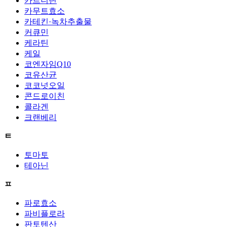
카르니틴
카무트효소
카테킨·녹차추출물
커큐민
케라틴
케일
코엔자임Q10
코유산균
코코넛오일
콘드로이친
콜라겐
크랜베리
ㅌ
토마토
테아닌
ㅍ
파로효소
파비플로라
판토텐산