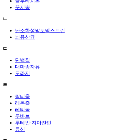
글루타치온
꾸지뽕
ㄴ
난소화성말토덱스트린
뇌유산균
ㄷ
단백질
대마종자유
도라지
ㄹ
락티움
레몬즙
레티놀
루바브
루테인·지아잔틴
류신