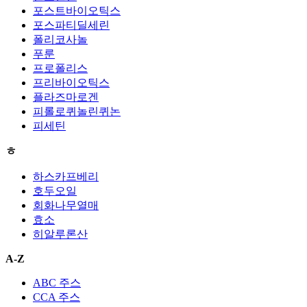
포스트바이오틱스
포스파티딜세린
폴리코사놀
푸룬
프로폴리스
프리바이오틱스
플라즈마로겐
피롤로퀴놀린퀴논
피세틴
ㅎ
하스카프베리
호두오일
회화나무열매
효소
히알루론산
A-Z
ABC 주스
CCA 주스