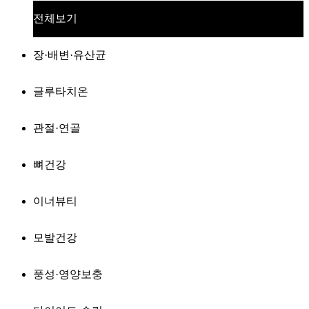
전체보기
장·배변·유산균
글루타치온
관절·연골
뼈건강
이너뷰티
모발건강
풍성·영양보충