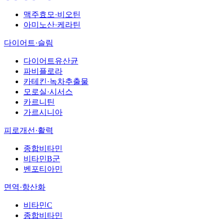
맥주효모·비오틴
아미노산·케라틴
다이어트·슬림
다이어트유산균
파비플로라
카테킨·녹차추출물
모로실·시서스
카르니틴
가르시니아
피로개선·활력
종합비타민
비타민B군
벤포티아민
면역·항산화
비타민C
종합비타민