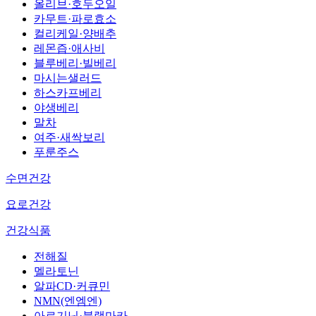
올리브·호두오일
카무트·파로효소
컬리케일·양배추
레몬즙·애사비
블루베리·빌베리
마시는샐러드
하스카프베리
야생베리
말차
여주·새싹보리
푸룬주스
수면건강
요로건강
건강식품
전해질
멜라토닌
알파CD·커큐민
NMN(엔엠엔)
아르기닌·블랙마카