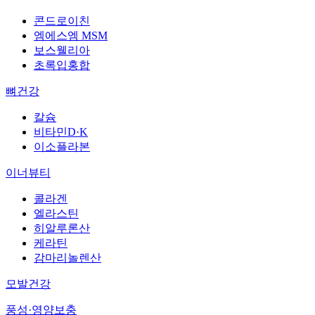
콘드로이친
엠에스엠 MSM
보스웰리아
초록입홍합
뼈건강
칼슘
비타민D·K
이소플라본
이너뷰티
콜라겐
엘라스틴
히알루론산
케라틴
감마리놀렌산
모발건강
풍성·영양보충