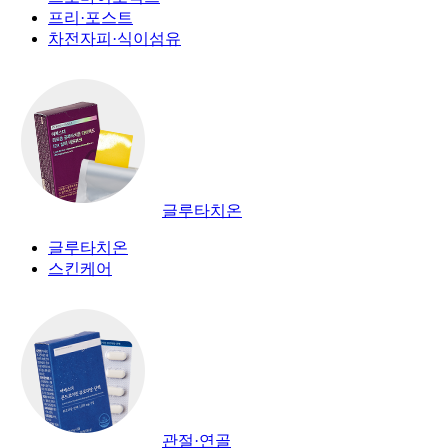
프리·포스트
차전자피·식이섬유
글루타치온
글루타치온
스킨케어
관절·연골