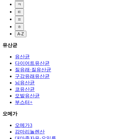
ㅋ
ㅌ
ㅍ
ㅎ
A-Z
유산균
유산균
다이어트유산균
질유래·질유산균
구강유래유산균
뇌유산균
코유산균
모발유산균
부스터+
오메가
오메가3
감마리놀렌산
대마종자유·오일류