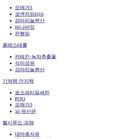
오메가3
코엔자임Q10
감마리놀렌산
바나바잎
은행잎
콜레스테롤
카테킨·녹차추출물
식이섬유
감마리놀렌산
기억력·인지력
포스파티딜세린
PQQ
오메가3
뇌 유산균
헬시푸드·과채
대마종자유