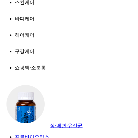
스킨케어
바디케어
헤어케어
구강케어
쇼핑백·소분통
장·배변·유산균
프로바이오틱스