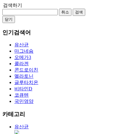
검색하기
취소
검색
닫기
인기검색어
유산균
마그네슘
오메가3
콜라겐
콘드로이친
멜라토닌
글루타치온
비타민D
코큐텐
국민영양
카테고리
유산균