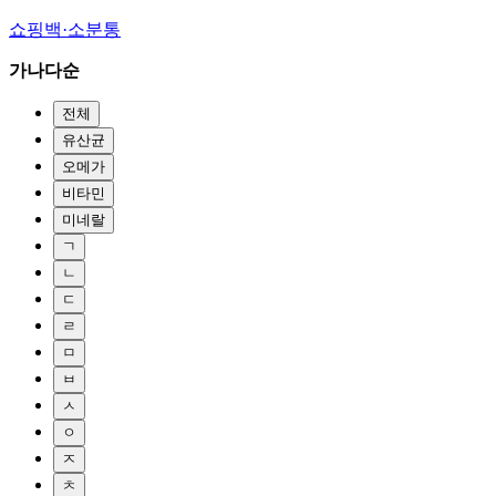
쇼핑백·소분통
가나다순
전체
유산균
오메가
비타민
미네랄
ㄱ
ㄴ
ㄷ
ㄹ
ㅁ
ㅂ
ㅅ
ㅇ
ㅈ
ㅊ