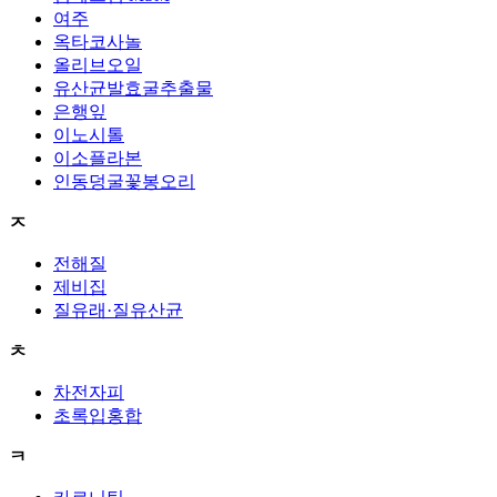
여주
옥타코사놀
올리브오일
유산균발효굴추출물
은행잎
이노시톨
이소플라본
인동덩굴꽃봉오리
ㅈ
전해질
제비집
질유래·질유산균
ㅊ
차전자피
초록입홍합
ㅋ