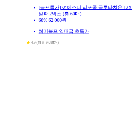
[블프특가] 여에스더 리포좀 글루타치온 12X
알파 2박스 (총 60매)
68%
62,000원
썸머블프 역대급 초특가
4.9 (리뷰 9,088개)