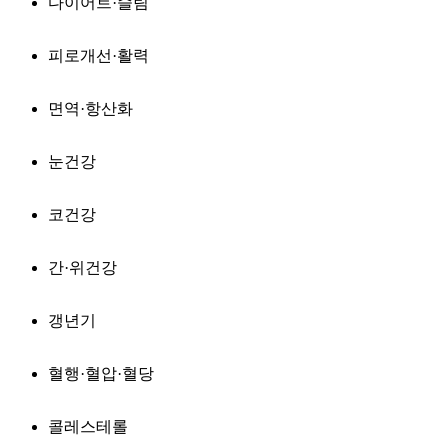
다이어트·슬림
피로개선·활력
면역·항산화
눈건강
코건강
간·위건강
갱년기
혈행·혈압·혈당
콜레스테롤