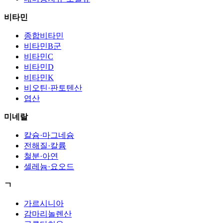
비타민
종합비타민
비타민B군
비타민C
비타민D
비타민K
비오틴·판토텐산
엽산
미네랄
칼슘·마그네슘
전해질·칼륨
철분·아연
셀레늄·요오드
ㄱ
가르시니아
감마리놀렌산