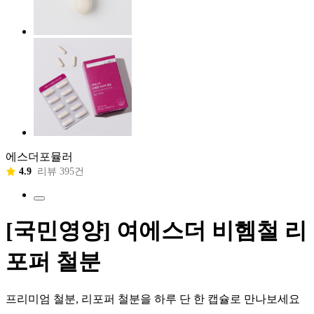
에스더포뮬러
4.9
리뷰 395건
[국민영양] 여에스더 비헴철 리
포퍼 철분
프리미엄 철분, 리포퍼 철분을 하루 단 한 캡슐로 만나보세요