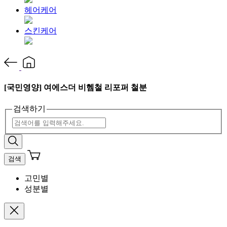
헤어케어
스킨케어
[국민영양] 여에스더 비헴철 리포퍼 철분
검색하기
검색
고민별
성분별