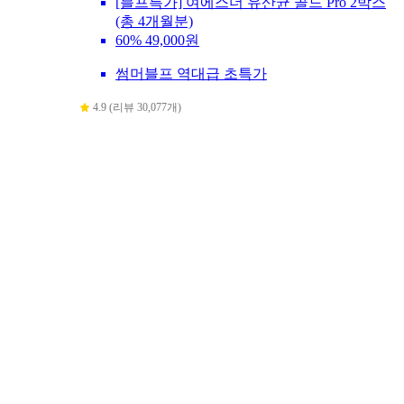
[블프특가] 여에스더 유산균 골드 Pro 2박스
(총 4개월분)
60%
49,000원
썸머블프 역대급 초특가
4.9 (리뷰 30,077개)