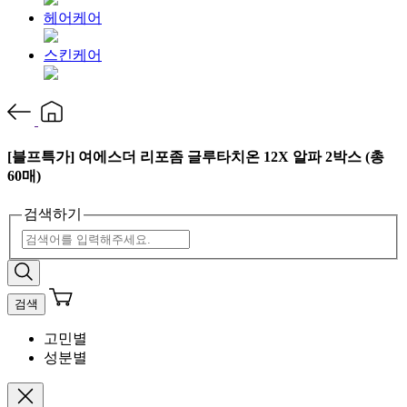
헤어케어
스킨케어
[블프특가] 여에스더 리포좀 글루타치온 12X 알파 2박스 (총
60매)
검색하기
검색
고민별
성분별