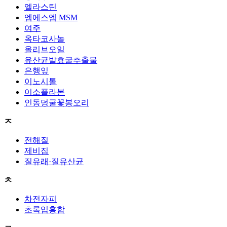
엘라스틴
엠에스엠 MSM
여주
옥타코사놀
올리브오일
유산균발효굴추출물
은행잎
이노시톨
이소플라본
인동덩굴꽃봉오리
ㅈ
전해질
제비집
질유래·질유산균
ㅊ
차전자피
초록입홍합