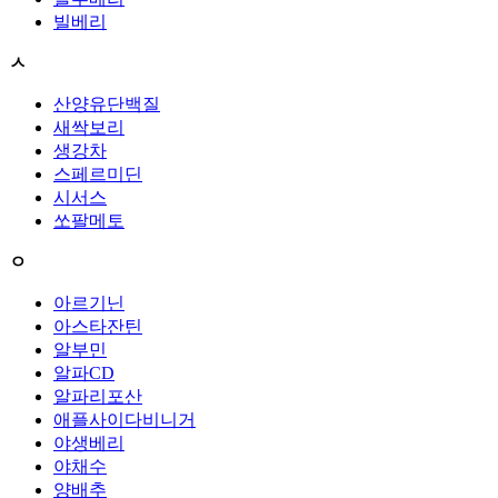
빌베리
ㅅ
산양유단백질
새싹보리
생강차
스페르미딘
시서스
쏘팔메토
ㅇ
아르기닌
아스타잔틴
알부민
알파CD
알파리포산
애플사이다비니거
야생베리
야채수
양배추