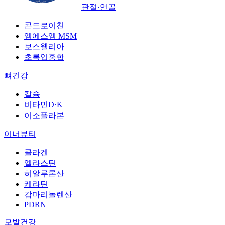
관절·연골
콘드로이친
엠에스엠 MSM
보스웰리아
초록입홍합
뼈건강
칼슘
비타민D·K
이소플라본
이너뷰티
콜라겐
엘라스틴
히알루론산
케라틴
감마리놀렌산
PDRN
모발건강