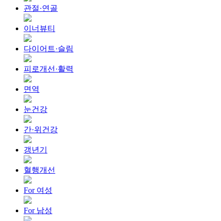
관절·연골
이너뷰티
다이어트·슬림
피로개선·활력
면역
눈건강
간·위건강
갱년기
혈행개선
For 여성
For 남성