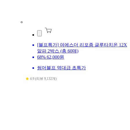
[블프특가] 여에스더 리포좀 글루타치온 12X
알파 2박스 (총 60매)
68%
62,000원
썸머블프 역대급 초특가
4.9 (리뷰 9,132개)