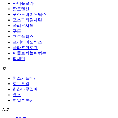
파비플로라
판토텐산
포스트바이오틱스
포스파티딜세린
폴리코사놀
푸룬
프로폴리스
프리바이오틱스
플라즈마로겐
피롤로퀴놀린퀴논
피세틴
ㅎ
하스카프베리
호두오일
회화나무열매
효소
히알루론산
A-Z