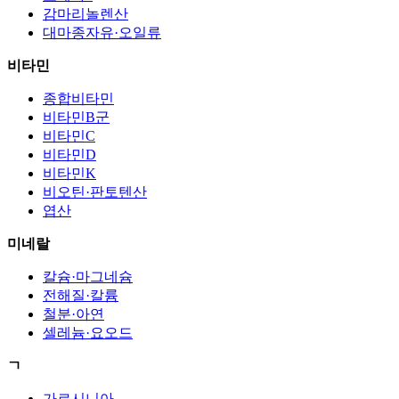
감마리놀렌산
대마종자유·오일류
비타민
종합비타민
비타민B군
비타민C
비타민D
비타민K
비오틴·판토텐산
엽산
미네랄
칼슘·마그네슘
전해질·칼륨
철분·아연
셀레늄·요오드
ㄱ
가르시니아