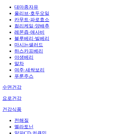
대마종자유
올리브·호두오일
카무트·파로효소
컬리케일·양배추
레몬즙·애사비
블루베리·빌베리
마시는샐러드
하스카프베리
야생베리
말차
여주·새싹보리
푸룬주스
수면건강
요로건강
건강식품
전해질
멜라토닌
알파CD·커큐민