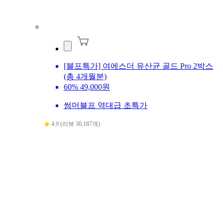
[블프특가] 여에스더 유산균 골드 Pro 2박스
(총 4개월분)
60%
49,000원
썸머블프 역대급 초특가
4.9 (리뷰 30,187개)