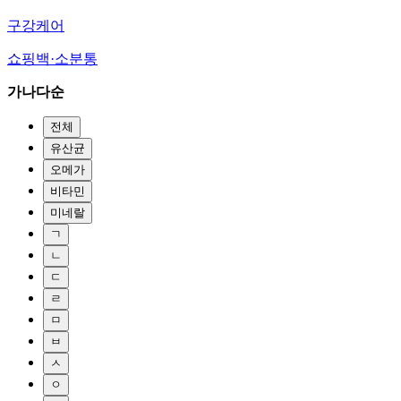
구강케어
쇼핑백·소분통
가나다순
전체
유산균
오메가
비타민
미네랄
ㄱ
ㄴ
ㄷ
ㄹ
ㅁ
ㅂ
ㅅ
ㅇ