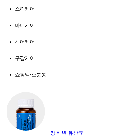
스킨케어
바디케어
헤어케어
구강케어
쇼핑백·소분통
장·배변·유산균