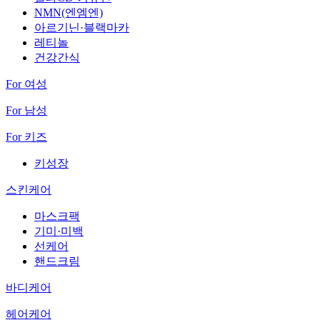
NMN(엔엠엔)
아르기닌·블랙마카
레티놀
건강간식
For 여성
For 남성
For 키즈
키성장
스킨케어
마스크팩
기미·미백
선케어
핸드크림
바디케어
헤어케어