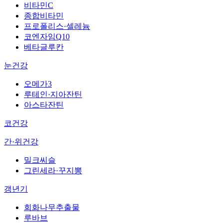
비타민C
종합비타민
프로폴리스·셀레늄
코엔자임Q10
베타글루칸
눈건강
오메가3
루테인·지아잔틴
아스타잔틴
코건강
간·위건강
밀크씨슬
그린세라·꾸지뽕
갱년기
회화나무추출물
루바브