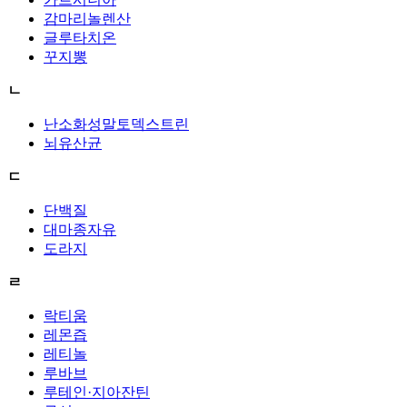
감마리놀렌산
글루타치온
꾸지뽕
ㄴ
난소화성말토덱스트린
뇌유산균
ㄷ
단백질
대마종자유
도라지
ㄹ
락티움
레몬즙
레티놀
루바브
루테인·지아잔틴