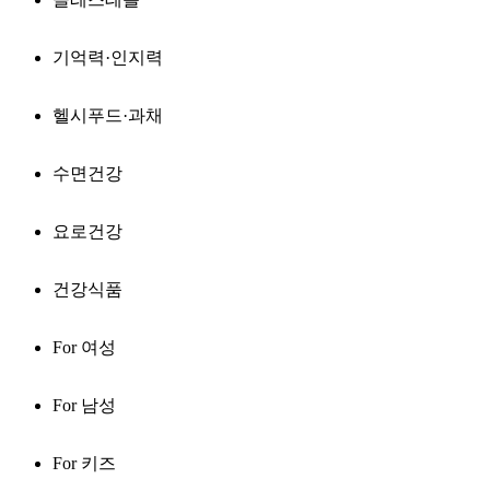
기억력·인지력
헬시푸드·과채
수면건강
요로건강
건강식품
For 여성
For 남성
For 키즈