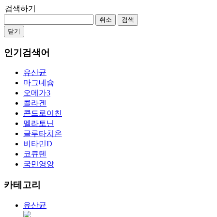
검색하기
취소
검색
닫기
인기검색어
유산균
마그네슘
오메가3
콜라겐
콘드로이친
멜라토닌
글루타치온
비타민D
코큐텐
국민영양
카테고리
유산균