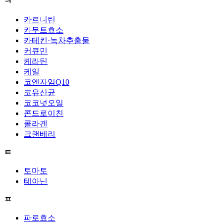
ㅋ
카르니틴
카무트효소
카테킨·녹차추출물
커큐민
케라틴
케일
코엔자임Q10
코유산균
코코넛오일
콘드로이친
콜라겐
크랜베리
ㅌ
토마토
테아닌
ㅍ
파로효소