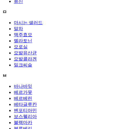
류신
ㅁ
마시는 샐러드
말차
맥주효모
멜라토닌
모로실
모발유산균
모발콜라겐
밀크씨슬
ㅂ
바나바잎
베르가못
베르베린
베타글루칸
벤포티아민
보스웰리아
블랙마카
블루베리