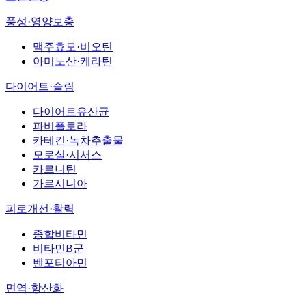
풍성·영양보충
맥주효모·비오틴
아미노산·케라틴
다이어트·슬림
다이어트유산균
파비플로라
카테킨·녹차추출물
모로실·시서스
카르니틴
가르시니아
피로개선·활력
종합비타민
비타민B군
벤포티아민
면역·항산화