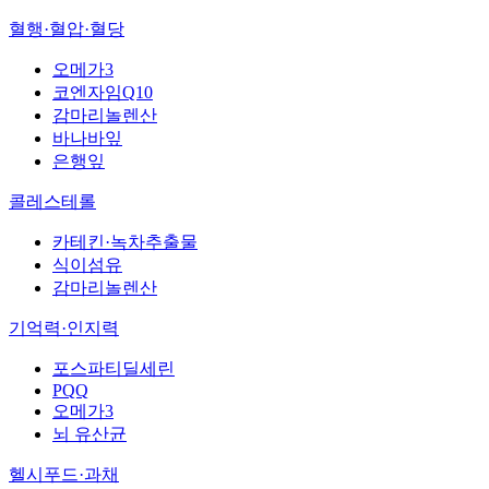
혈행·혈압·혈당
오메가3
코엔자임Q10
감마리놀렌산
바나바잎
은행잎
콜레스테롤
카테킨·녹차추출물
식이섬유
감마리놀렌산
기억력·인지력
포스파티딜세린
PQQ
오메가3
뇌 유산균
헬시푸드·과채