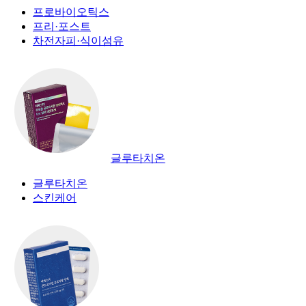
프로바이오틱스
프리·포스트
차전자피·식이섬유
글루타치온
글루타치온
스킨케어