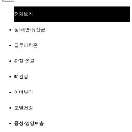
전체보기
장·배변·유산균
글루타치온
관절·연골
뼈건강
이너뷰티
모발건강
풍성·영양보충