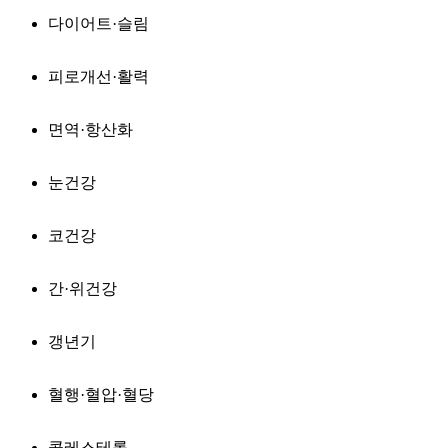
다이어트·슬림
피로개선·활력
면역·항산화
눈건강
코건강
간·위건강
갱년기
혈행·혈압·혈당
콜레스테롤