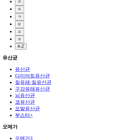
ㅈ
ㅊ
ㅋ
ㅌ
ㅍ
ㅎ
A-Z
유산균
유산균
다이어트유산균
질유래·질유산균
구강유래유산균
뇌유산균
코유산균
모발유산균
부스터+
오메가
오메가3