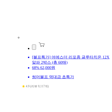
[블프특가] 여에스더 리포좀 글루타치온 12X
알파 2박스 (총 60매)
68%
62,000원
썸머블프 역대급 초특가
4.9 (리뷰 9,117개)