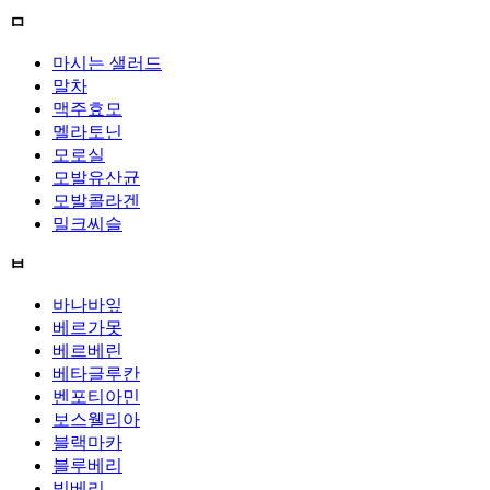
ㅁ
마시는 샐러드
말차
맥주효모
멜라토닌
모로실
모발유산균
모발콜라겐
밀크씨슬
ㅂ
바나바잎
베르가못
베르베린
베타글루칸
벤포티아민
보스웰리아
블랙마카
블루베리
빌베리