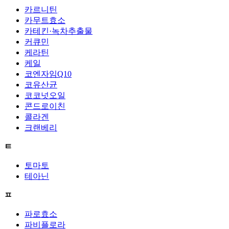
카르니틴
카무트효소
카테킨·녹차추출물
커큐민
케라틴
케일
코엔자임Q10
코유산균
코코넛오일
콘드로이친
콜라겐
크랜베리
ㅌ
토마토
테아닌
ㅍ
파로효소
파비플로라