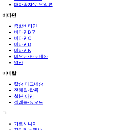
대마종자유·오일류
비타민
종합비타민
비타민B군
비타민C
비타민D
비타민K
비오틴·판토텐산
엽산
미네랄
칼슘·마그네슘
전해질·칼륨
철분·아연
셀레늄·요오드
ㄱ
가르시니아
감마리놀렌산