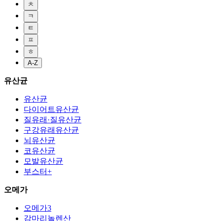
ㅊ
ㅋ
ㅌ
ㅍ
ㅎ
A-Z
유산균
유산균
다이어트유산균
질유래·질유산균
구강유래유산균
뇌유산균
코유산균
모발유산균
부스터+
오메가
오메가3
감마리놀렌산