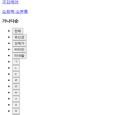
구강케어
쇼핑백·소분통
가나다순
전체
유산균
오메가
비타민
미네랄
ㄱ
ㄴ
ㄷ
ㄹ
ㅁ
ㅂ
ㅅ
ㅇ
ㅈ