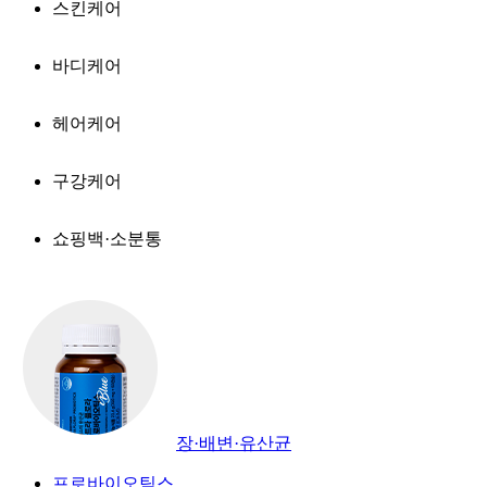
스킨케어
바디케어
헤어케어
구강케어
쇼핑백·소분통
장·배변·유산균
프로바이오틱스