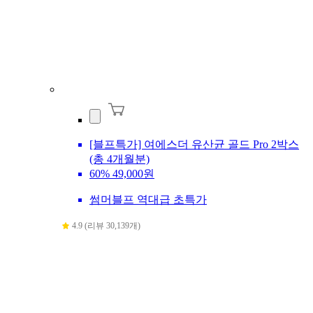
[블프특가] 여에스더 유산균 골드 Pro 2박스
(총 4개월분)
60%
49,000원
썸머블프 역대급 초특가
4.9 (리뷰 30,139개)