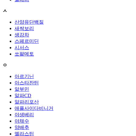
ㅅ
산양유단백질
새싹보리
생강차
스페르미딘
시서스
쏘팔메토
ㅇ
아르기닌
아스타잔틴
알부민
알파CD
알파리포산
애플사이다비니거
야생베리
야채수
양배추
엘라스틴