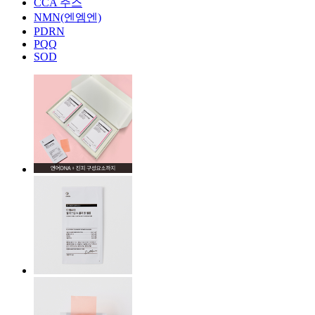
CCA 주스
NMN(엔엠엔)
PDRN
PQQ
SOD