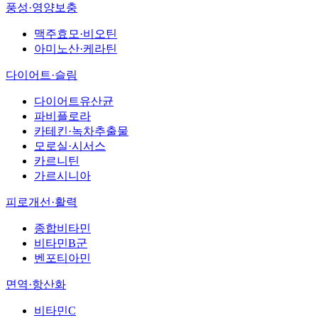
풍성·영양보충
맥주효모·비오틴
아미노산·케라틴
다이어트·슬림
다이어트유산균
파비플로라
카테킨·녹차추출물
모로실·시서스
카르니틴
가르시니아
피로개선·활력
종합비타민
비타민B군
벤포티아민
면역·항산화
비타민C