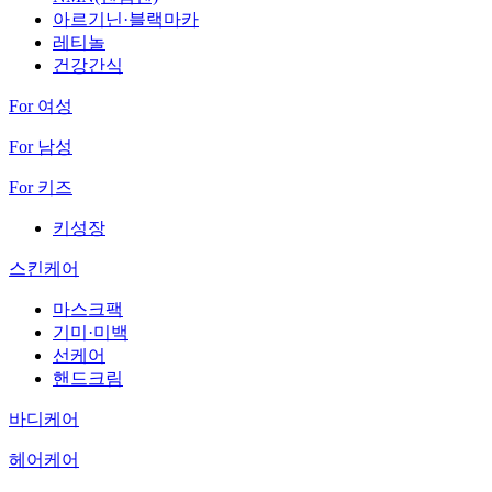
아르기닌·블랙마카
레티놀
건강간식
For 여성
For 남성
For 키즈
키성장
스킨케어
마스크팩
기미·미백
선케어
핸드크림
바디케어
헤어케어