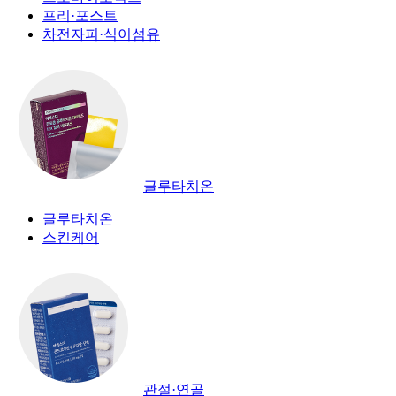
프리·포스트
차전자피·식이섬유
글루타치온
글루타치온
스킨케어
관절·연골