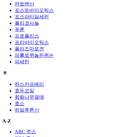
판토텐산
포스트바이오틱스
포스파티딜세린
폴리코사놀
푸룬
프로폴리스
프리바이오틱스
플라즈마로겐
피롤로퀴놀린퀴논
피세틴
ㅎ
하스카프베리
호두오일
회화나무열매
효소
히알루론산
A-Z
ABC 주스