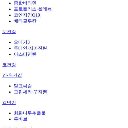
종합비타민
프로폴리스·셀레늄
코엔자임Q10
베타글루칸
눈건강
오메가3
루테인·지아잔틴
아스타잔틴
코건강
간·위건강
밀크씨슬
그린세라·꾸지뽕
갱년기
회화나무추출물
루바브