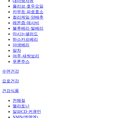
대마종자유
올리브·호두오일
카무트·파로효소
컬리케일·양배추
레몬즙·애사비
블루베리·빌베리
마시는샐러드
하스카프베리
야생베리
말차
여주·새싹보리
푸룬주스
수면건강
요로건강
건강식품
전해질
멜라토닌
알파CD·커큐민
NMN(엔엠엔)