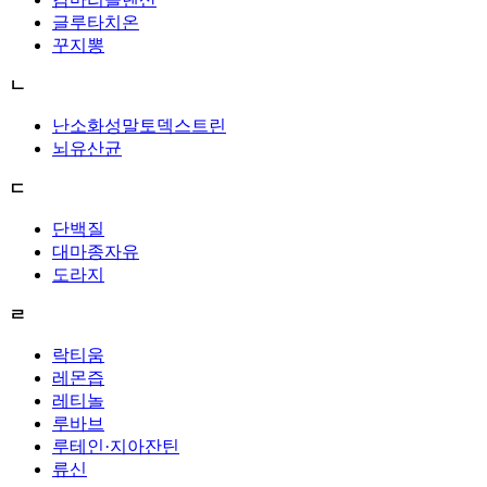
글루타치온
꾸지뽕
ㄴ
난소화성말토덱스트린
뇌유산균
ㄷ
단백질
대마종자유
도라지
ㄹ
락티움
레몬즙
레티놀
루바브
루테인·지아잔틴
류신