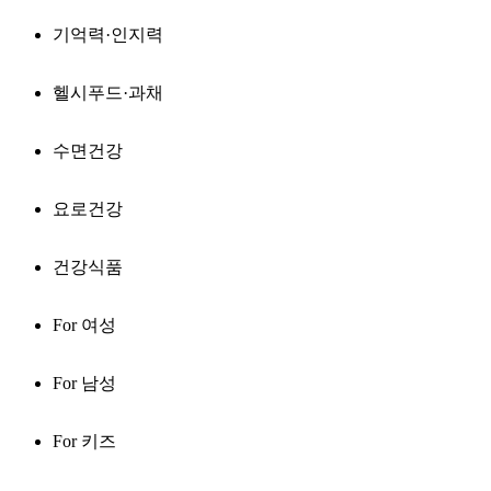
기억력·인지력
헬시푸드·과채
수면건강
요로건강
건강식품
For 여성
For 남성
For 키즈