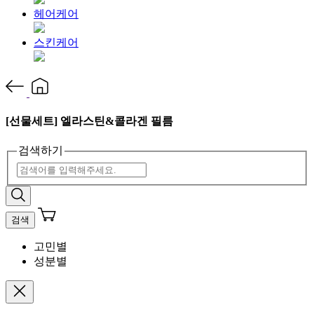
헤어케어
스킨케어
[선물세트] 엘라스틴&콜라겐 필름
검색하기
검색
고민별
성분별