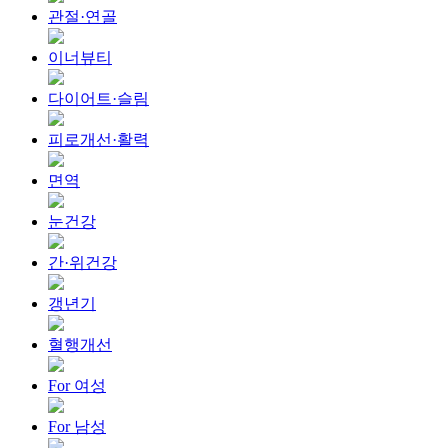
관절·연골
이너뷰티
다이어트·슬림
피로개선·활력
면역
눈건강
간·위건강
갱년기
혈행개선
For 여성
For 남성