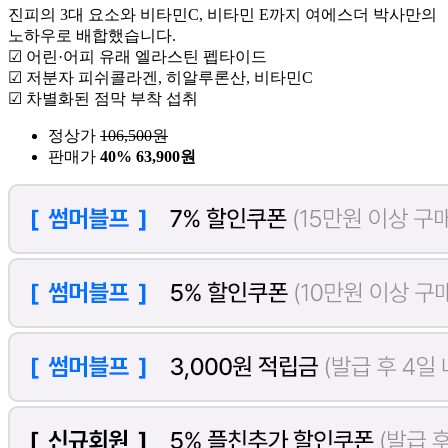
진피의 3대 요소와 비타민C, 비타민 E까지 여에스더 박사만의
노하우로 배합했습니다.
☑ 어린·어피 유래 엘라스틴 펩타이드
☑ 저분자 피쉬콜라겐, 히알루론산, 비타민C
☑ 차별화된 점막 부착 섭취
정상가
106,500
원
판매가
40%
63,900원