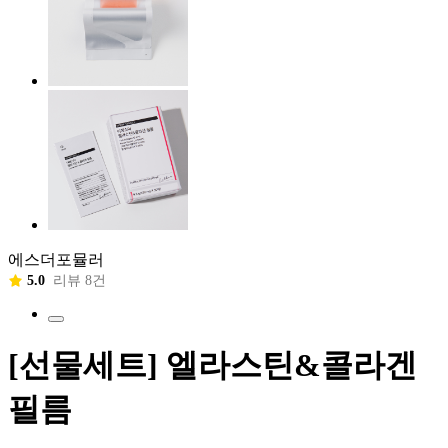
에스더포뮬러
5.0
리뷰 8건
[선물세트] 엘라스틴&콜라겐
필름