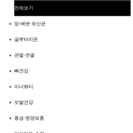
전체보기
장·배변·유산균
글루타치온
관절·연골
뼈건강
이너뷰티
모발건강
풍성·영양보충