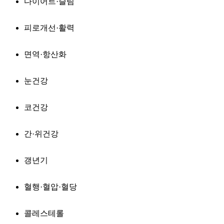
다이어트·슬림
피로개선·활력
면역·항산화
눈건강
코건강
간·위건강
갱년기
혈행·혈압·혈당
콜레스테롤