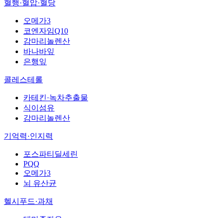
혈행·혈압·혈당
오메가3
코엔자임Q10
감마리놀렌산
바나바잎
은행잎
콜레스테롤
카테킨·녹차추출물
식이섬유
감마리놀렌산
기억력·인지력
포스파티딜세린
PQQ
오메가3
뇌 유산균
헬시푸드·과채