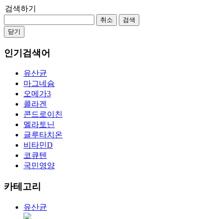
검색하기
취소
검색
닫기
인기검색어
유산균
마그네슘
오메가3
콜라겐
콘드로이친
멜라토닌
글루타치온
비타민D
코큐텐
국민영양
카테고리
유산균