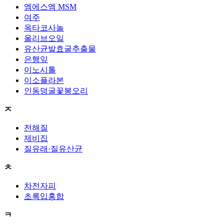
엠에스엠 MSM
여주
옥타코사놀
올리브오일
유산균발효굴추출물
은행잎
이노시톨
이소플라본
인동덩굴꽃봉오리
ㅈ
전해질
제비집
질유래·질유산균
ㅊ
차전자피
초록입홍합
ㅋ