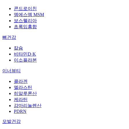
콘드로이친
엠에스엠 MSM
보스웰리아
초록입홍합
뼈건강
칼슘
비타민D·K
이소플라본
이너뷰티
콜라겐
엘라스틴
히알루론산
케라틴
감마리놀렌산
PDRN
모발건강