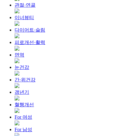
관절·연골
이너뷰티
다이어트·슬림
피로개선·활력
면역
눈건강
간·위건강
갱년기
혈행개선
For 여성
For 남성