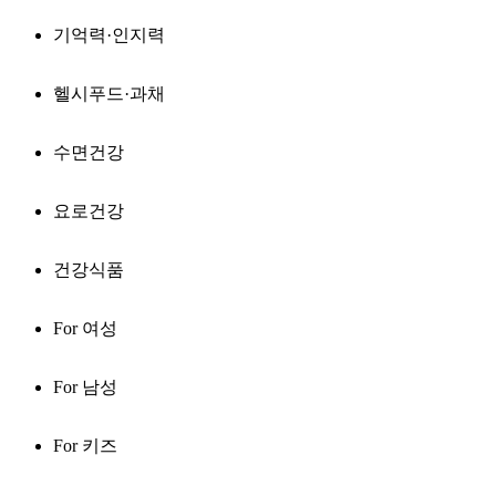
기억력·인지력
헬시푸드·과채
수면건강
요로건강
건강식품
For 여성
For 남성
For 키즈