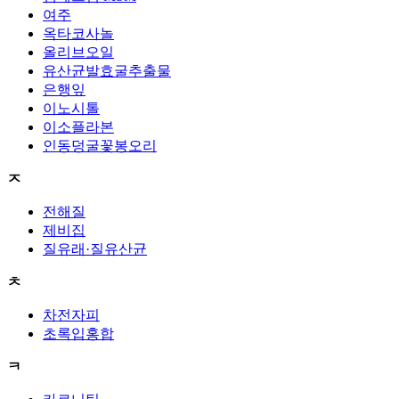
여주
옥타코사놀
올리브오일
유산균발효굴추출물
은행잎
이노시톨
이소플라본
인동덩굴꽃봉오리
ㅈ
전해질
제비집
질유래·질유산균
ㅊ
차전자피
초록입홍합
ㅋ