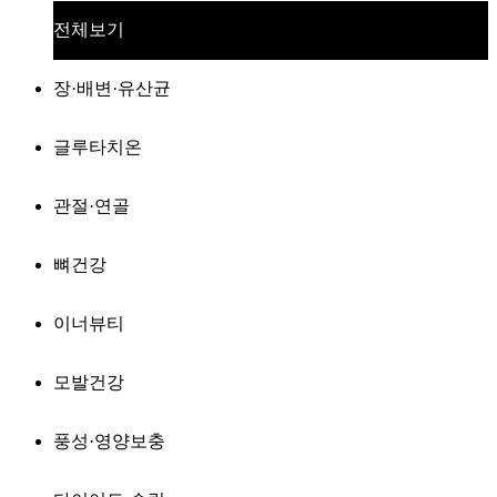
전체보기
장·배변·유산균
글루타치온
관절·연골
뼈건강
이너뷰티
모발건강
풍성·영양보충