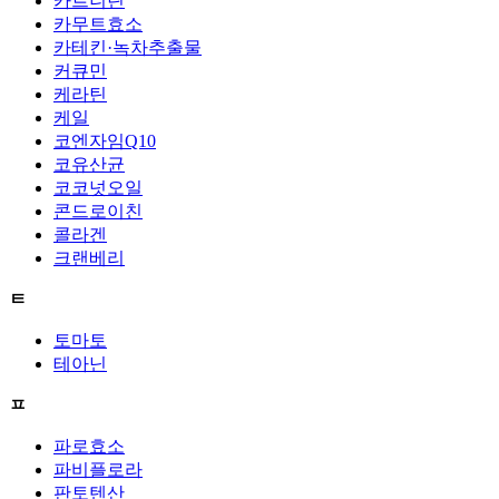
카르니틴
카무트효소
카테킨·녹차추출물
커큐민
케라틴
케일
코엔자임Q10
코유산균
코코넛오일
콘드로이친
콜라겐
크랜베리
ㅌ
토마토
테아닌
ㅍ
파로효소
파비플로라
판토텐산