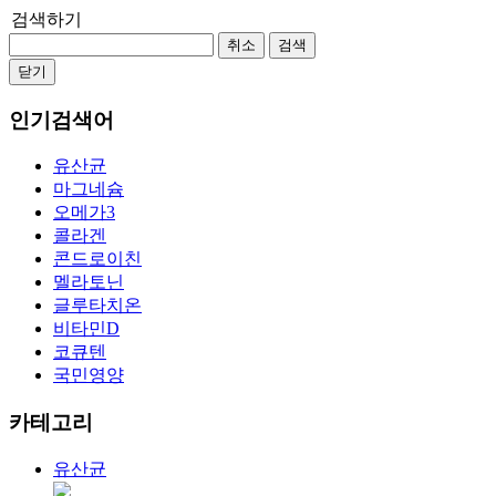
검색하기
취소
검색
닫기
인기검색어
유산균
마그네슘
오메가3
콜라겐
콘드로이친
멜라토닌
글루타치온
비타민D
코큐텐
국민영양
카테고리
유산균