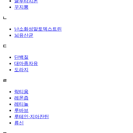
글루타치온
꾸지뽕
ㄴ
난소화성말토덱스트린
뇌유산균
ㄷ
단백질
대마종자유
도라지
ㄹ
락티움
레몬즙
레티놀
루바브
루테인·지아잔틴
류신