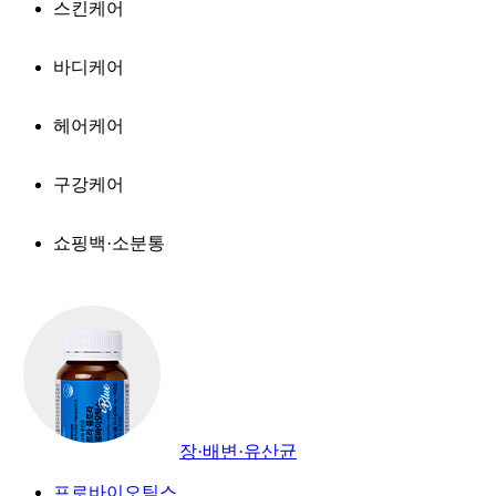
스킨케어
바디케어
헤어케어
구강케어
쇼핑백·소분통
장·배변·유산균
프로바이오틱스