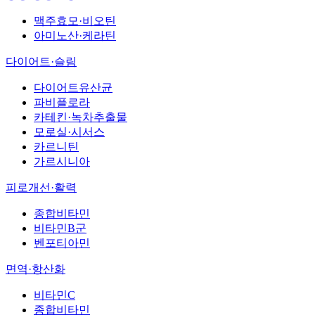
맥주효모·비오틴
아미노산·케라틴
다이어트·슬림
다이어트유산균
파비플로라
카테킨·녹차추출물
모로실·시서스
카르니틴
가르시니아
피로개선·활력
종합비타민
비타민B군
벤포티아민
면역·항산화
비타민C
종합비타민