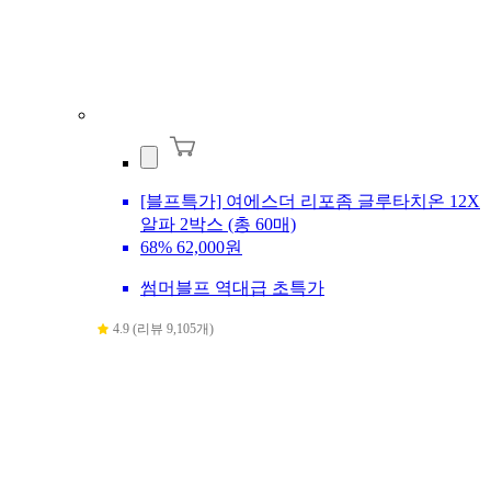
[블프특가] 여에스더 리포좀 글루타치온 12X
알파 2박스 (총 60매)
68%
62,000원
썸머블프 역대급 초특가
4.9 (리뷰 9,105개)