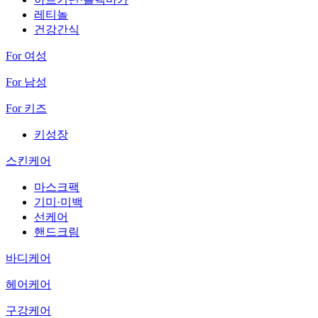
레티놀
건강간식
For 여성
For 남성
For 키즈
키성장
스킨케어
마스크팩
기미·미백
선케어
핸드크림
바디케어
헤어케어
구강케어