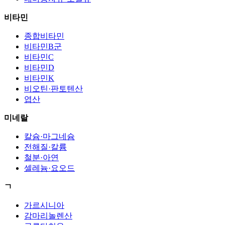
비타민
종합비타민
비타민B군
비타민C
비타민D
비타민K
비오틴·판토텐산
엽산
미네랄
칼슘·마그네슘
전해질·칼륨
철분·아연
셀레늄·요오드
ㄱ
가르시니아
감마리놀렌산