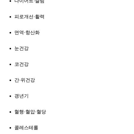
다이어트·슬림
피로개선·활력
면역·항산화
눈건강
코건강
간·위건강
갱년기
혈행·혈압·혈당
콜레스테롤