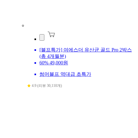
[블프특가] 여에스더 유산균 골드 Pro 2박스
(총 4개월분)
60%
49,000원
썸머블프 역대급 초특가
4.9 (리뷰 30,110개)