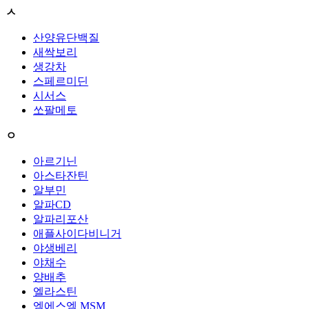
ㅅ
산양유단백질
새싹보리
생강차
스페르미딘
시서스
쏘팔메토
ㅇ
아르기닌
아스타잔틴
알부민
알파CD
알파리포산
애플사이다비니거
야생베리
야채수
양배추
엘라스틴
엠에스엠 MSM