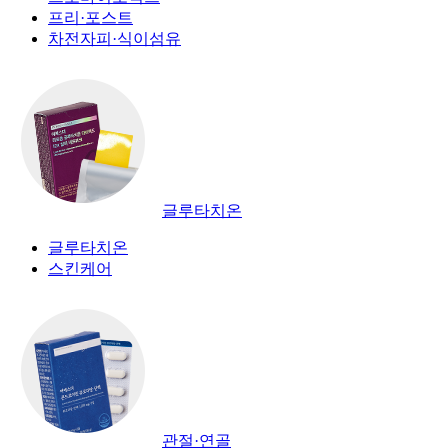
프리·포스트
차전자피·식이섬유
글루타치온
글루타치온
스킨케어
관절·연골