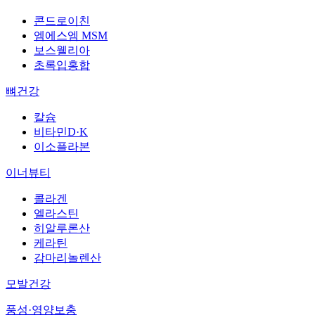
콘드로이친
엠에스엠 MSM
보스웰리아
초록입홍합
뼈건강
칼슘
비타민D·K
이소플라본
이너뷰티
콜라겐
엘라스틴
히알루론산
케라틴
감마리놀렌산
모발건강
풍성·영양보충