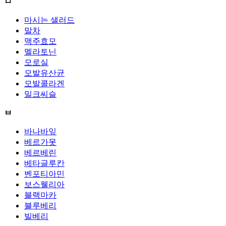
ㅁ
마시는 샐러드
말차
맥주효모
멜라토닌
모로실
모발유산균
모발콜라겐
밀크씨슬
ㅂ
바나바잎
베르가못
베르베린
베타글루칸
벤포티아민
보스웰리아
블랙마카
블루베리
빌베리