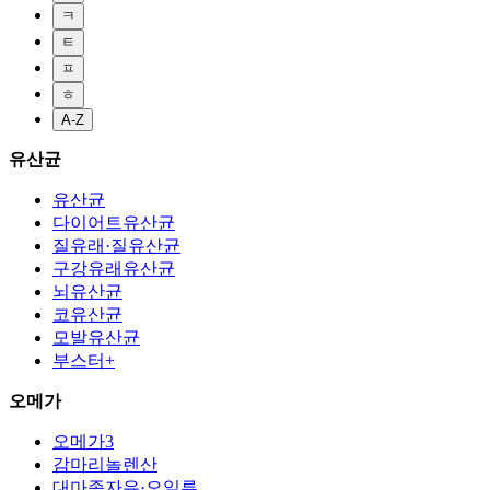
ㅋ
ㅌ
ㅍ
ㅎ
A-Z
유산균
유산균
다이어트유산균
질유래·질유산균
구강유래유산균
뇌유산균
코유산균
모발유산균
부스터+
오메가
오메가3
감마리놀렌산
대마종자유·오일류