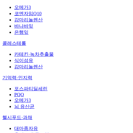
오메가3
코엔자임Q10
감마리놀렌산
바나바잎
은행잎
콜레스테롤
카테킨·녹차추출물
식이섬유
감마리놀렌산
기억력·인지력
포스파티딜세린
PQQ
오메가3
뇌 유산균
헬시푸드·과채
대마종자유