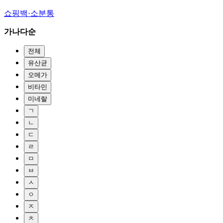
쇼핑백·소분통
가나다순
전체
유산균
오메가
비타민
미네랄
ㄱ
ㄴ
ㄷ
ㄹ
ㅁ
ㅂ
ㅅ
ㅇ
ㅈ
ㅊ