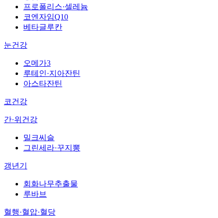
프로폴리스·셀레늄
코엔자임Q10
베타글루칸
눈건강
오메가3
루테인·지아잔틴
아스타잔틴
코건강
간·위건강
밀크씨슬
그린세라·꾸지뽕
갱년기
회화나무추출물
루바브
혈행·혈압·혈당