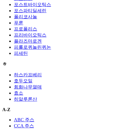
포스트바이오틱스
포스파티딜세린
폴리코사놀
푸룬
프로폴리스
프리바이오틱스
플라즈마로겐
피롤로퀴놀린퀴논
피세틴
ㅎ
하스카프베리
호두오일
회화나무열매
효소
히알루론산
A-Z
ABC 주스
CCA 주스