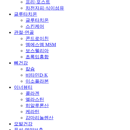
프리·포스트
차전자피·식이섬유
글루타치온
글루타치온
스킨케어
관절·연골
콘드로이친
엠에스엠 MSM
보스웰리아
초록입홍합
뼈건강
칼슘
비타민D·K
이소플라본
이너뷰티
콜라겐
엘라스틴
히알루론산
케라틴
감마리놀렌산
모발건강
풍성·영양보충