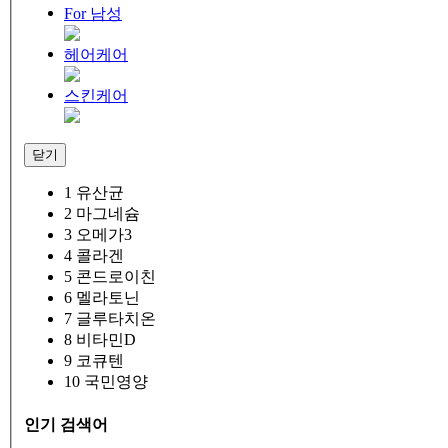
For 남성
헤어케어
스킨케어
닫기
1
유산균
2
마그네슘
3
오메가3
4
콜라겐
5
콘드로이친
6
멜라토닌
7
글루타치온
8
비타민D
9
코큐텐
10
국민영양
인기 검색어