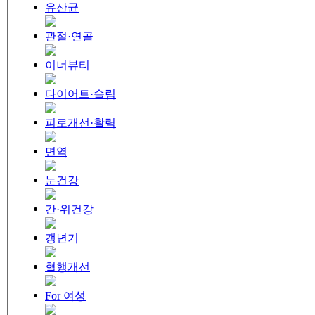
유산균
관절·연골
이너뷰티
다이어트·슬림
피로개선·활력
면역
눈건강
간·위건강
갱년기
혈행개선
For 여성