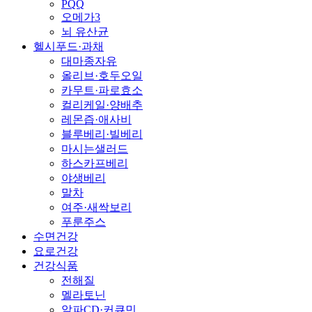
PQQ
오메가3
뇌 유산균
헬시푸드·과채
대마종자유
올리브·호두오일
카무트·파로효소
컬리케일·양배추
레몬즙·애사비
블루베리·빌베리
마시는샐러드
하스카프베리
야생베리
말차
여주·새싹보리
푸룬주스
수면건강
요로건강
건강식품
전해질
멜라토닌
알파CD·커큐민