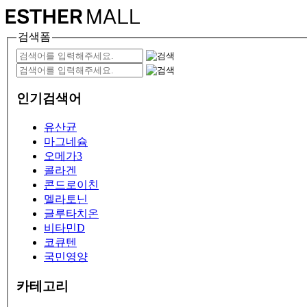
검색폼
인기검색어
유산균
마그네슘
오메가3
콜라겐
콘드로이친
멜라토닌
글루타치온
비타민D
코큐텐
국민영양
카테고리