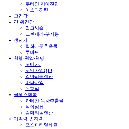
루테인·지아잔틴
아스타잔틴
코건강
간·위건강
밀크씨슬
그린세라·꾸지뽕
갱년기
회화나무추출물
루바브
혈행·혈압·혈당
오메가3
코엔자임Q10
감마리놀렌산
바나바잎
은행잎
콜레스테롤
카테킨·녹차추출물
식이섬유
감마리놀렌산
기억력·인지력
포스파티딜세린