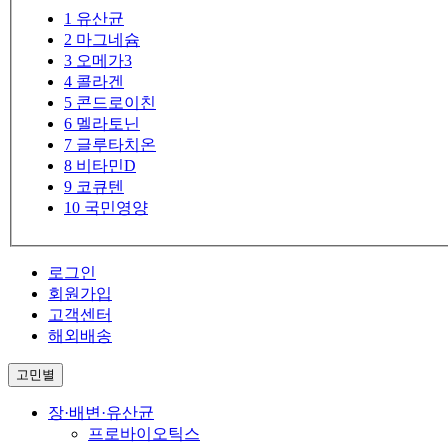
1
유산균
2
마그네슘
3
오메가3
4
콜라겐
5
콘드로이친
6
멜라토닌
7
글루타치온
8
비타민D
9
코큐텐
10
국민영양
로그인
회원가입
고객센터
해외배송
고민별
장·배변·유산균
프로바이오틱스