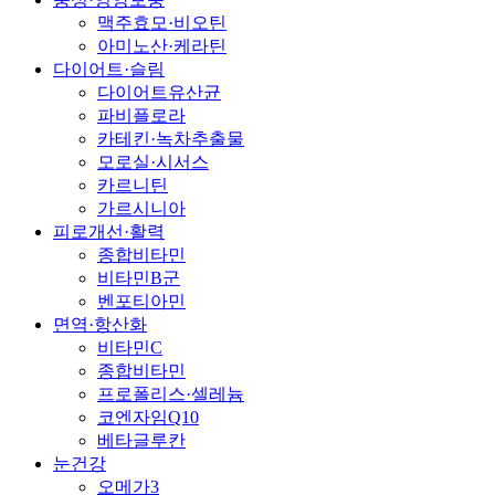
맥주효모·비오틴
아미노산·케라틴
다이어트·슬림
다이어트유산균
파비플로라
카테킨·녹차추출물
모로실·시서스
카르니틴
가르시니아
피로개선·활력
종합비타민
비타민B군
벤포티아민
면역·항산화
비타민C
종합비타민
프로폴리스·셀레늄
코엔자임Q10
베타글루칸
눈건강
오메가3