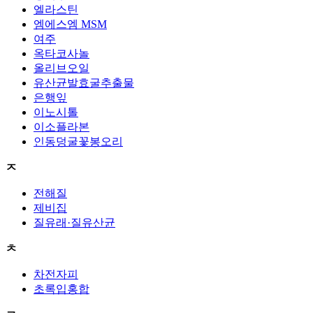
엘라스틴
엠에스엠 MSM
여주
옥타코사놀
올리브오일
유산균발효굴추출물
은행잎
이노시톨
이소플라본
인동덩굴꽃봉오리
ㅈ
전해질
제비집
질유래·질유산균
ㅊ
차전자피
초록입홍합