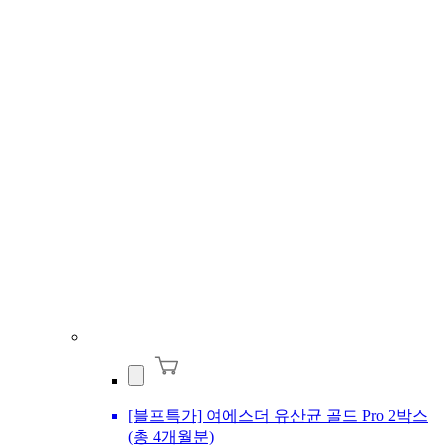
[블프특가] 여에스더 유산균 골드 Pro 2박스
(총 4개월분)