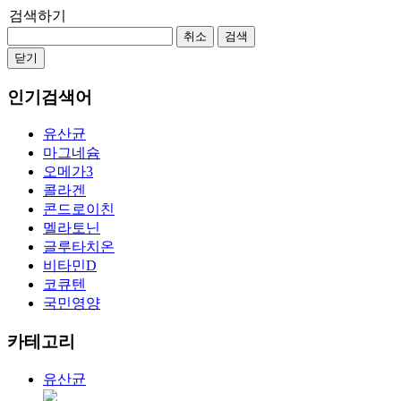
검색하기
취소
검색
닫기
인기검색어
유산균
마그네슘
오메가3
콜라겐
콘드로이친
멜라토닌
글루타치온
비타민D
코큐텐
국민영양
카테고리
유산균