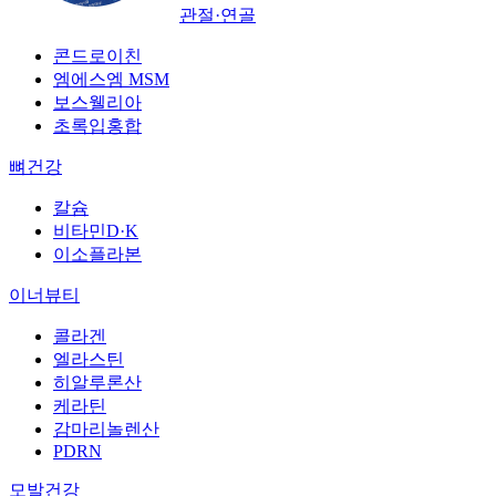
관절·연골
콘드로이친
엠에스엠 MSM
보스웰리아
초록입홍합
뼈건강
칼슘
비타민D·K
이소플라본
이너뷰티
콜라겐
엘라스틴
히알루론산
케라틴
감마리놀렌산
PDRN
모발건강