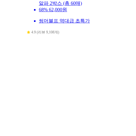
알파 2박스 (총 60매)
68%
62,000원
썸머블프 역대급 초특가
4.9 (리뷰 9,108개)