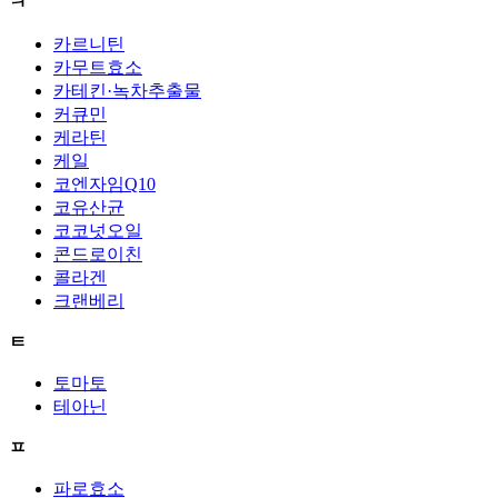
ㅋ
카르니틴
카무트효소
카테킨·녹차추출물
커큐민
케라틴
케일
코엔자임Q10
코유산균
코코넛오일
콘드로이친
콜라겐
크랜베리
ㅌ
토마토
테아닌
ㅍ
파로효소