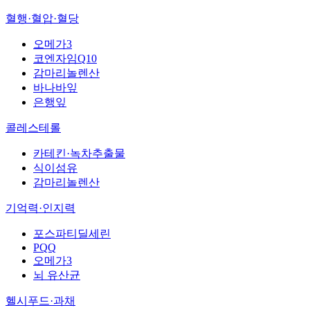
혈행·혈압·혈당
오메가3
코엔자임Q10
감마리놀렌산
바나바잎
은행잎
콜레스테롤
카테킨·녹차추출물
식이섬유
감마리놀렌산
기억력·인지력
포스파티딜세린
PQQ
오메가3
뇌 유산균
헬시푸드·과채