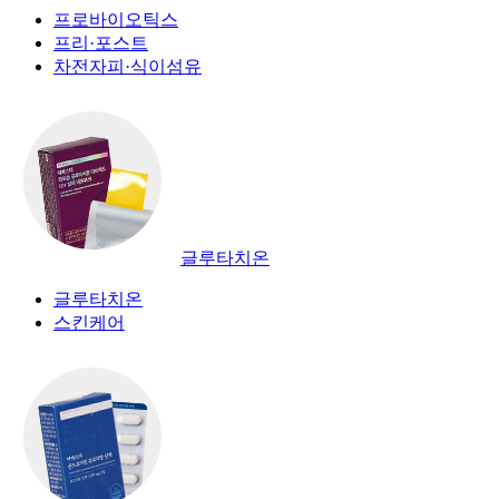
프로바이오틱스
프리·포스트
차전자피·식이섬유
글루타치온
글루타치온
스킨케어