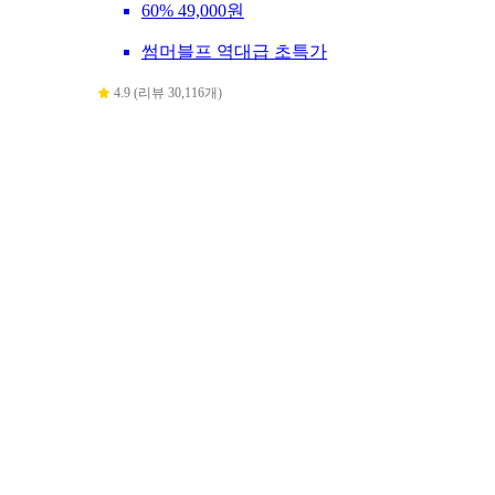
60%
49,000원
썸머블프 역대급 초특가
4.9 (리뷰 30,116개)