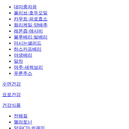
대마종자유
올리브·호두오일
카무트·파로효소
컬리케일·양배추
레몬즙·애사비
블루베리·빌베리
마시는샐러드
하스카프베리
야생베리
말차
여주·새싹보리
푸룬주스
수면건강
요로건강
건강식품
전해질
멜라토닌
알파CD·커큐민