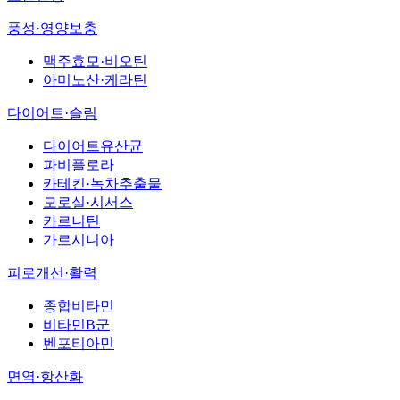
풍성·영양보충
맥주효모·비오틴
아미노산·케라틴
다이어트·슬림
다이어트유산균
파비플로라
카테킨·녹차추출물
모로실·시서스
카르니틴
가르시니아
피로개선·활력
종합비타민
비타민B군
벤포티아민
면역·항산화