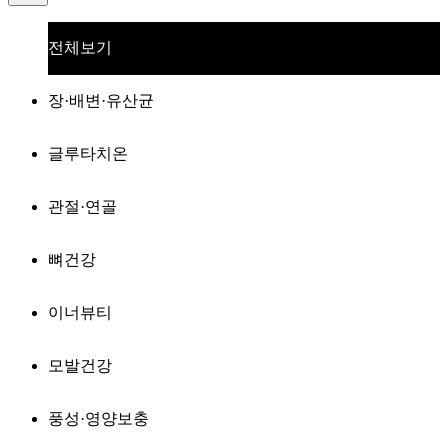
전체보기
장·배변·유산균
글루타치온
관절·연골
뼈건강
이너뷰티
모발건강
풍성·영양보충