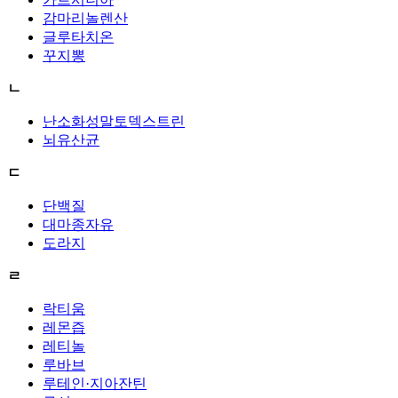
감마리놀렌산
글루타치온
꾸지뽕
ㄴ
난소화성말토덱스트린
뇌유산균
ㄷ
단백질
대마종자유
도라지
ㄹ
락티움
레몬즙
레티놀
루바브
루테인·지아잔틴