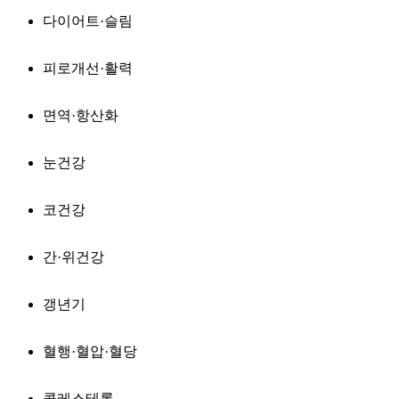
다이어트·슬림
피로개선·활력
면역·항산화
눈건강
코건강
간·위건강
갱년기
혈행·혈압·혈당
콜레스테롤