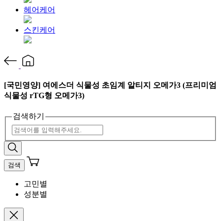
헤어케어
스킨케어
[국민영양] 여에스더 식물성 초임계 알티지 오메가3 (프리미엄
식물성 rTG형 오메가3)
검색하기
검색
고민별
성분별