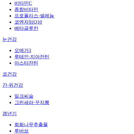
비타민C
종합비타민
프로폴리스·셀레늄
코엔자임Q10
베타글루칸
눈건강
오메가3
루테인·지아잔틴
아스타잔틴
코건강
간·위건강
밀크씨슬
그린세라·꾸지뽕
갱년기
회화나무추출물
루바브