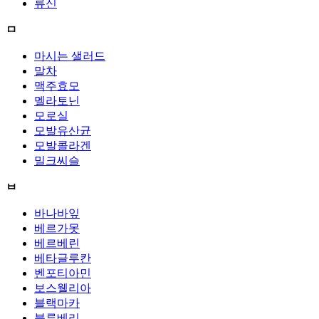
류신
ㅁ
마시는 샐러드
말차
맥주효모
멜라토닌
모로실
모발유산균
모발콜라겐
밀크씨슬
ㅂ
바나바잎
베르가못
베르베린
베타글루칸
벤포티아민
보스웰리아
블랙마카
블루베리