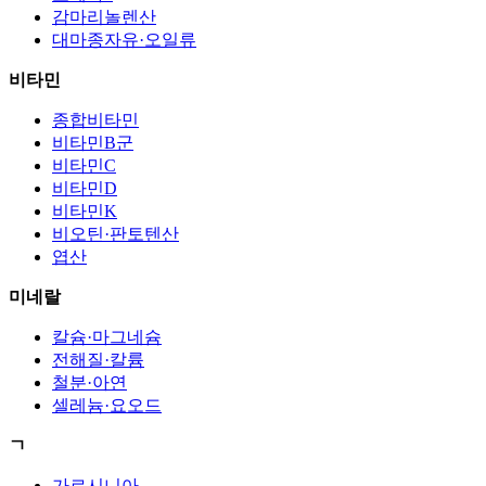
감마리놀렌산
대마종자유·오일류
비타민
종합비타민
비타민B군
비타민C
비타민D
비타민K
비오틴·판토텐산
엽산
미네랄
칼슘·마그네슘
전해질·칼륨
철분·아연
셀레늄·요오드
ㄱ
가르시니아