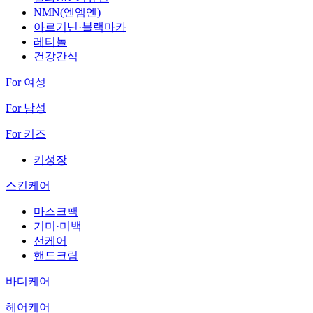
NMN(엔엠엔)
아르기닌·블랙마카
레티놀
건강간식
For 여성
For 남성
For 키즈
키성장
스킨케어
마스크팩
기미·미백
선케어
핸드크림
바디케어
헤어케어