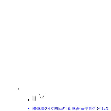
[블프특가] 여에스더 리포좀 글루타치온 12X