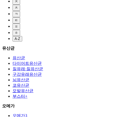
ㅈ
ㅊ
ㅋ
ㅌ
ㅍ
ㅎ
A-Z
유산균
유산균
다이어트유산균
질유래·질유산균
구강유래유산균
뇌유산균
코유산균
모발유산균
부스터+
오메가
오메가3