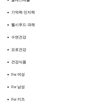
기억력·인지력
헬시푸드·과채
수면건강
요로건강
건강식품
For 여성
For 남성
For 키즈