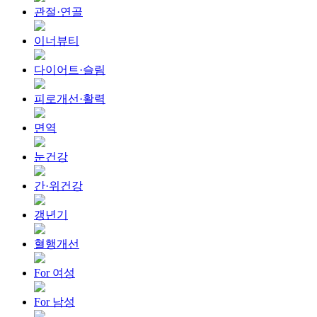
관절·연골
이너뷰티
다이어트·슬림
피로개선·활력
면역
눈건강
간·위건강
갱년기
혈행개선
For 여성
For 남성