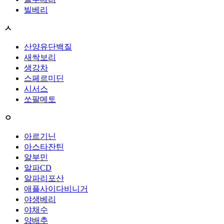
빌베리
ㅅ
산양유단백질
새싹보리
생강차
스페르미딘
시서스
쏘팔메토
ㅇ
아르기닌
아스타잔틴
알부민
알파CD
알파리포산
애플사이다비니거
야생베리
야채수
양배추