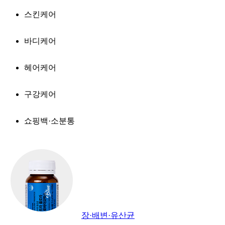
스킨케어
바디케어
헤어케어
구강케어
쇼핑백·소분통
장·배변·유산균