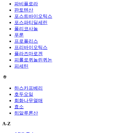
파비플로라
판토텐산
포스트바이오틱스
포스파티딜세린
폴리코사놀
푸룬
프로폴리스
프리바이오틱스
플라즈마로겐
피롤로퀴놀린퀴논
피세틴
ㅎ
하스카프베리
호두오일
회화나무열매
효소
히알루론산
A-Z