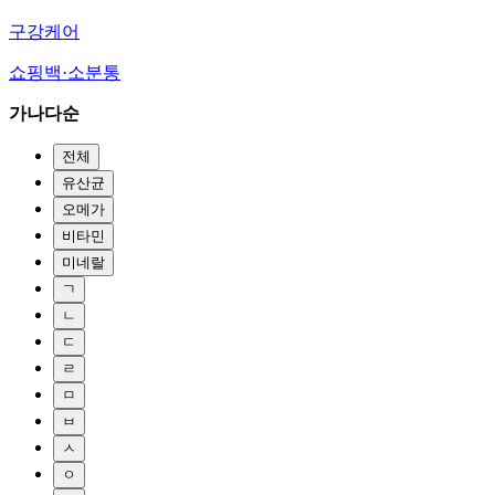
구강케어
쇼핑백·소분통
가나다순
전체
유산균
오메가
비타민
미네랄
ㄱ
ㄴ
ㄷ
ㄹ
ㅁ
ㅂ
ㅅ
ㅇ