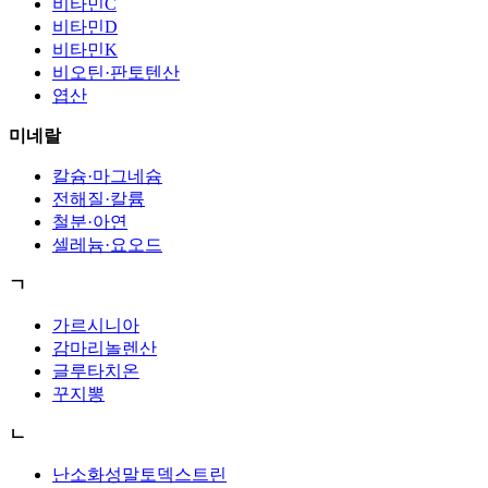
비타민C
비타민D
비타민K
비오틴·판토텐산
엽산
미네랄
칼슘·마그네슘
전해질·칼륨
철분·아연
셀레늄·요오드
ㄱ
가르시니아
감마리놀렌산
글루타치온
꾸지뽕
ㄴ
난소화성말토덱스트린