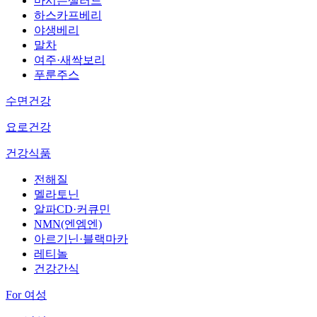
마시는샐러드
하스카프베리
야생베리
말차
여주·새싹보리
푸룬주스
수면건강
요로건강
건강식품
전해질
멜라토닌
알파CD·커큐민
NMN(엔엠엔)
아르기닌·블랙마카
레티놀
건강간식
For 여성