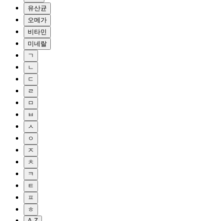
유산균
오메가
비타민
미네랄
ㄱ
ㄴ
ㄷ
ㄹ
ㅁ
ㅂ
ㅅ
ㅇ
ㅈ
ㅊ
ㅋ
ㅌ
ㅍ
ㅎ
A-Z