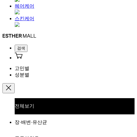
헤어케어
스킨케어
검색
고민별
성분별
전체보기
장·배변·유산균