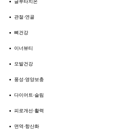
글루타치온
관절·연골
뼈건강
이너뷰티
모발건강
풍성·영양보충
다이어트·슬림
피로개선·활력
면역·항산화