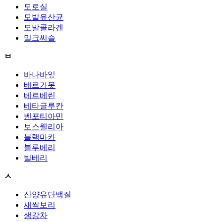
모로실
모발유산균
모발콜라겐
밀크씨슬
ㅂ
바나바잎
베르가못
베르베린
베타글루칸
벤포티아민
보스웰리아
블랙마카
블루베리
빌베리
ㅅ
산양유단백질
새싹보리
생강차