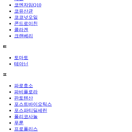
코엔자임Q10
코유산균
코코넛오일
콘드로이친
콜라겐
크랜베리
ㅌ
토마토
테아닌
ㅍ
파로효소
파비플로라
판토텐산
포스트바이오틱스
포스파티딜세린
폴리코사놀
푸룬
프로폴리스