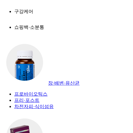
구강케어
쇼핑백·소분통
장·배변·유산균
프로바이오틱스
프리·포스트
차전자피·식이섬유