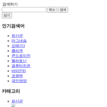
검색하기
취소
검색
닫기
인기검색어
유산균
마그네슘
오메가3
콜라겐
콘드로이친
멜라토닌
글루타치온
비타민D
코큐텐
국민영양
카테고리
유산균