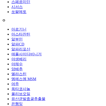
스페르미딘
시서스
쏘팔메토
ㅇ
아르기닌
아스타잔틴
알부민
알파CD
알파리포산
애플사이다비니거
야생베리
야채수
양배추
엘라스틴
엠에스엠 MSM
여주
옥타코사놀
올리브오일
유산균발효굴추출물
은행잎