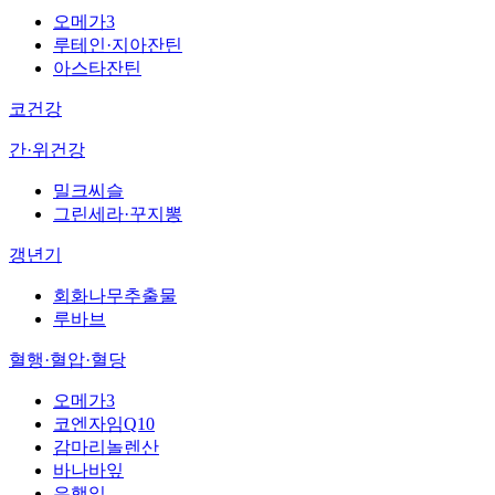
오메가3
루테인·지아잔틴
아스타잔틴
코건강
간·위건강
밀크씨슬
그린세라·꾸지뽕
갱년기
회화나무추출물
루바브
혈행·혈압·혈당
오메가3
코엔자임Q10
감마리놀렌산
바나바잎
은행잎