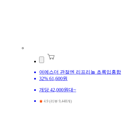
여에스더 관절엔 리프리놀 초록입홍합
32%
61,600원
개당 42,000원대~
4.9 (리뷰 9,448개)