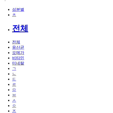
성분별
ㅊ
전체
전체
유산균
오메가
비타민
미네랄
ㄱ
ㄴ
ㄷ
ㄹ
ㅁ
ㅂ
ㅅ
ㅇ
ㅈ