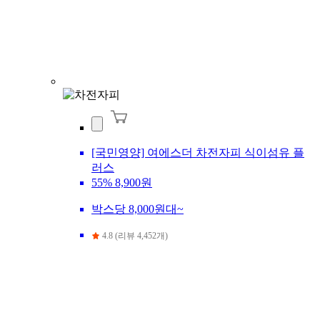
[국민영양] 여에스더 차전자피 식이섬유 플
러스
55%
8,900원
박스당 8,000원대~
4.8 (리뷰 4,452개)