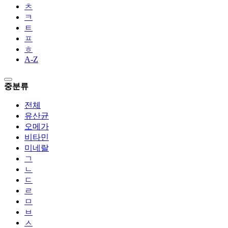
ㅊ
ㅋ
ㅌ
ㅍ
ㅎ
A-Z
중분류
전체
유산균
오메가
비타민
미네랄
ㄱ
ㄴ
ㄷ
ㄹ
ㅁ
ㅂ
ㅅ