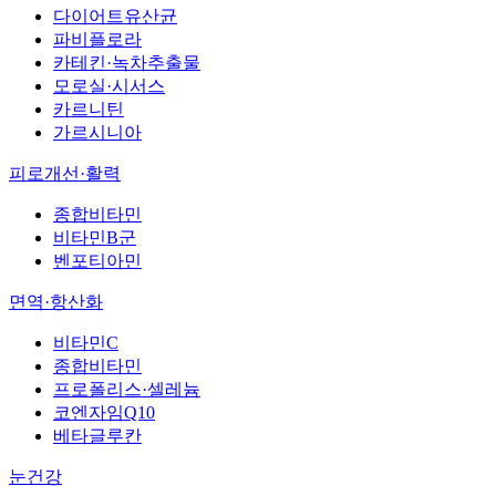
다이어트유산균
파비플로라
카테킨·녹차추출물
모로실·시서스
카르니틴
가르시니아
피로개선·활력
종합비타민
비타민B군
벤포티아민
면역·항산화
비타민C
종합비타민
프로폴리스·셀레늄
코엔자임Q10
베타글루칸
눈건강