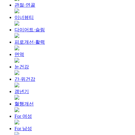
관절·연골
이너뷰티
다이어트·슬림
피로개선·활력
면역
눈건강
간·위건강
갱년기
혈행개선
For 여성
For 남성