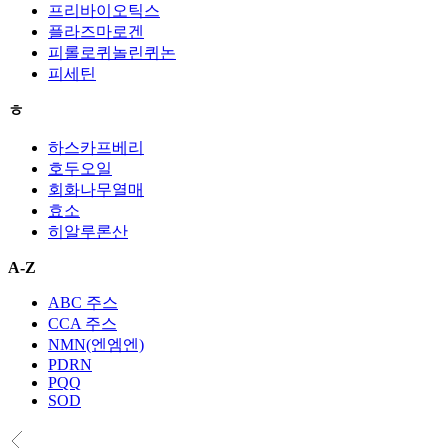
프리바이오틱스
플라즈마로겐
피롤로퀴놀린퀴논
피세틴
ㅎ
하스카프베리
호두오일
회화나무열매
효소
히알루론산
A-Z
ABC 주스
CCA 주스
NMN(엔엠엔)
PDRN
PQQ
SOD