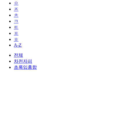
ㅇ
ㅈ
ㅊ
ㅋ
ㅌ
ㅍ
ㅎ
A-Z
전체
차전자피
초록입홍합