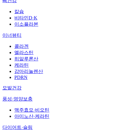
뼈건강
칼슘
비타민D·K
이소플라본
이너뷰티
콜라겐
엘라스틴
히알루론산
케라틴
감마리놀렌산
PDRN
모발건강
풍성·영양보충
맥주효모·비오틴
아미노산·케라틴
다이어트·슬림