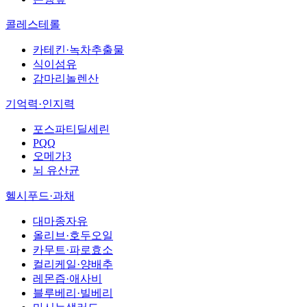
콜레스테롤
카테킨·녹차추출물
식이섬유
감마리놀렌산
기억력·인지력
포스파티딜세린
PQQ
오메가3
뇌 유산균
헬시푸드·과채
대마종자유
올리브·호두오일
카무트·파로효소
컬리케일·양배추
레몬즙·애사비
블루베리·빌베리