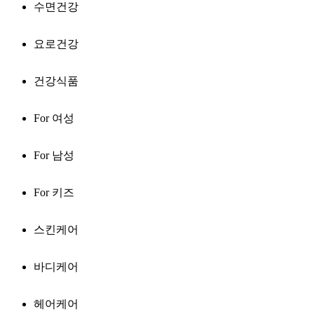
수면건강
요로건강
건강식품
For 여성
For 남성
For 키즈
스킨케어
바디케어
헤어케어