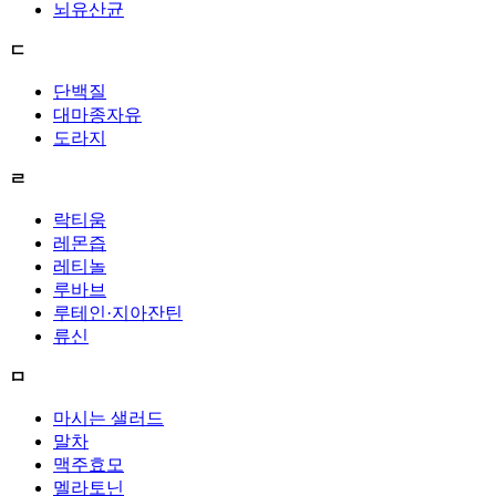
뇌유산균
ㄷ
단백질
대마종자유
도라지
ㄹ
락티움
레몬즙
레티놀
루바브
루테인·지아잔틴
류신
ㅁ
마시는 샐러드
말차
맥주효모
멜라토닌