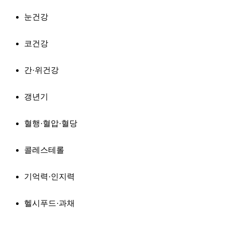
눈건강
코건강
간·위건강
갱년기
혈행·혈압·혈당
콜레스테롤
기억력·인지력
헬시푸드·과채