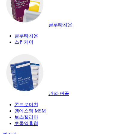
글루타치온
글루타치온
스킨케어
관절·연골
콘드로이친
엠에스엠 MSM
보스웰리아
초록입홍합