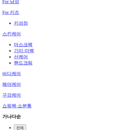
For 남성
For 키즈
키성장
스킨케어
마스크팩
기미·미백
선케어
핸드크림
바디케어
헤어케어
구강케어
쇼핑백·소분통
가나다순
전체