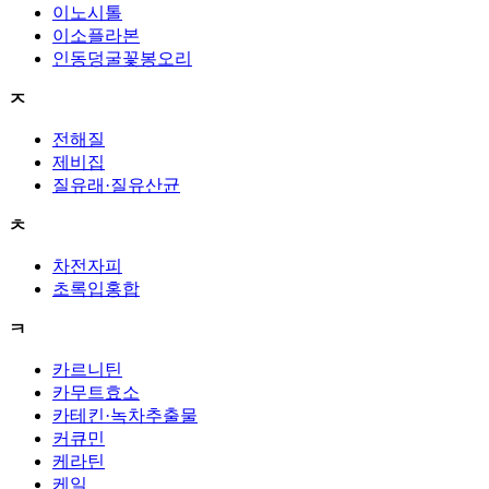
이노시톨
이소플라본
인동덩굴꽃봉오리
ㅈ
전해질
제비집
질유래·질유산균
ㅊ
차전자피
초록입홍합
ㅋ
카르니틴
카무트효소
카테킨·녹차추출물
커큐민
케라틴
케일