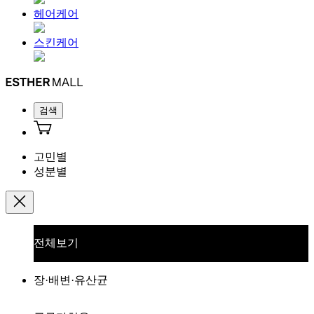
헤어케어
스킨케어
검색
고민별
성분별
전체보기
장·배변·유산균