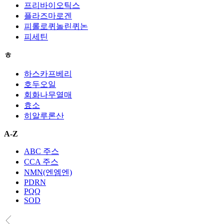
프리바이오틱스
플라즈마로겐
피롤로퀴놀린퀴논
피세틴
ㅎ
하스카프베리
호두오일
회화나무열매
효소
히알루론산
A-Z
ABC 주스
CCA 주스
NMN(엔엠엔)
PDRN
PQQ
SOD