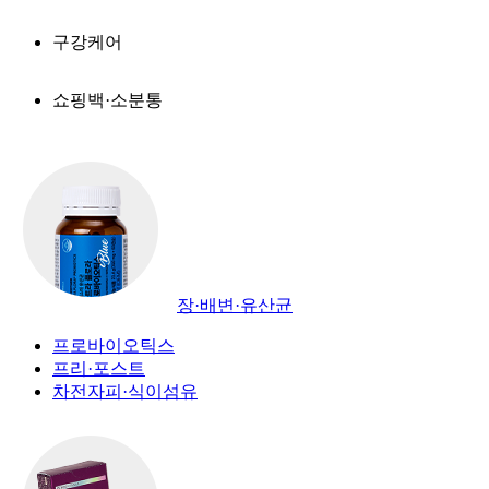
구강케어
쇼핑백·소분통
장·배변·유산균
프로바이오틱스
프리·포스트
차전자피·식이섬유