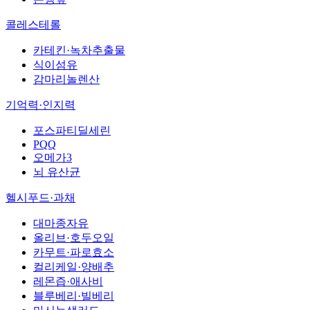
콜레스테롤
카테킨·녹차추출물
식이섬유
감마리놀렌산
기억력·인지력
포스파티딜세린
PQQ
오메가3
뇌 유산균
헬시푸드·과채
대마종자유
올리브·호두오일
카무트·파로효소
컬리케일·양배추
레몬즙·애사비
블루베리·빌베리