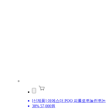
[신제품] 여에스더 PQQ 피롤로퀴놀린퀴논
38%
57,000원