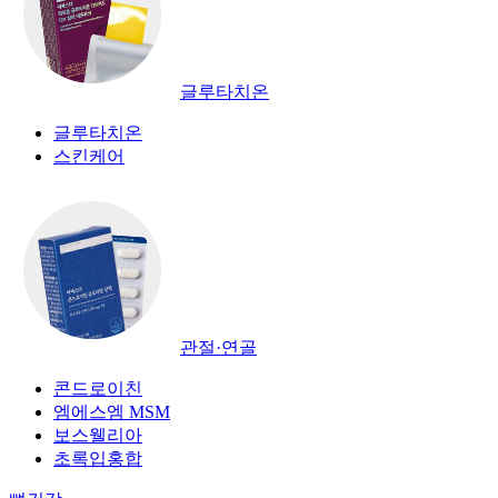
글루타치온
글루타치온
스킨케어
관절·연골
콘드로이친
엠에스엠 MSM
보스웰리아
초록입홍합