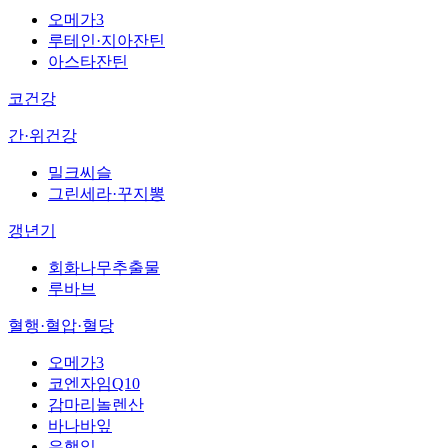
오메가3
루테인·지아잔틴
아스타잔틴
코건강
간·위건강
밀크씨슬
그린세라·꾸지뽕
갱년기
회화나무추출물
루바브
혈행·혈압·혈당
오메가3
코엔자임Q10
감마리놀렌산
바나바잎
은행잎