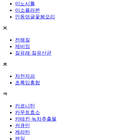
이노시톨
이소플라본
인동덩굴꽃봉오리
ㅈ
전해질
제비집
질유래·질유산균
ㅊ
차전자피
초록입홍합
ㅋ
카르니틴
카무트효소
카테킨·녹차추출물
커큐민
케라틴
케일