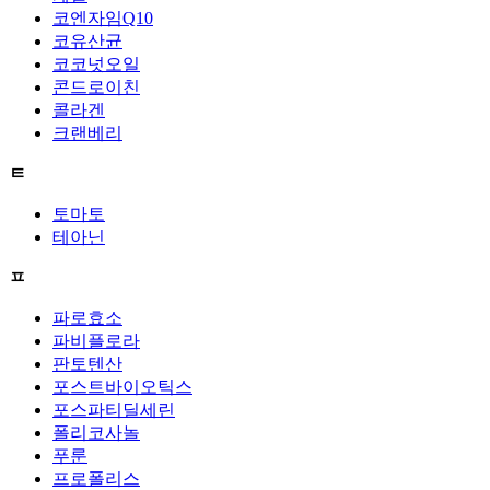
코엔자임Q10
코유산균
코코넛오일
콘드로이친
콜라겐
크랜베리
ㅌ
토마토
테아닌
ㅍ
파로효소
파비플로라
판토텐산
포스트바이오틱스
포스파티딜세린
폴리코사놀
푸룬
프로폴리스