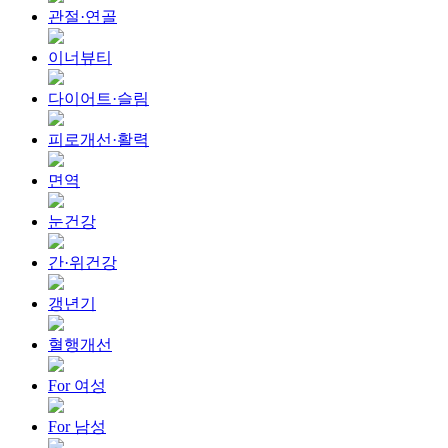
관절·연골
이너뷰티
다이어트·슬림
피로개선·활력
면역
눈건강
간·위건강
갱년기
혈행개선
For 여성
For 남성