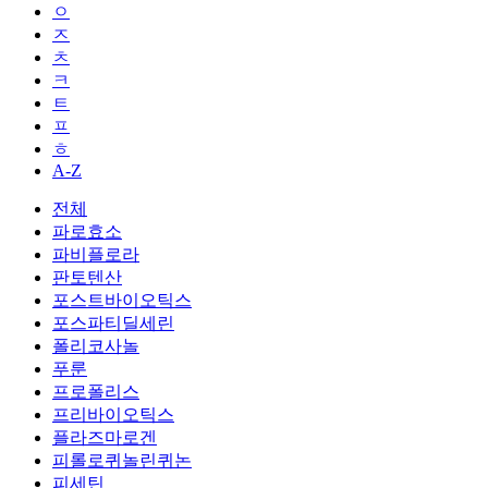
ㅇ
ㅈ
ㅊ
ㅋ
ㅌ
ㅍ
ㅎ
A-Z
전체
파로효소
파비플로라
판토텐산
포스트바이오틱스
포스파티딜세린
폴리코사놀
푸룬
프로폴리스
프리바이오틱스
플라즈마로겐
피롤로퀴놀린퀴논
피세틴