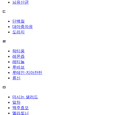
뇌유산균
ㄷ
단백질
대마종자유
도라지
ㄹ
락티움
레몬즙
레티놀
루바브
루테인·지아잔틴
류신
ㅁ
마시는 샐러드
말차
맥주효모
멜라토닌