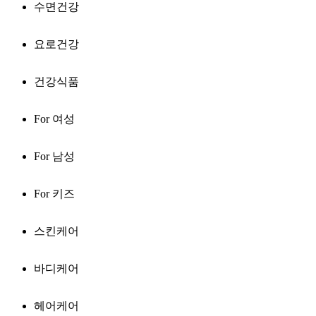
수면건강
요로건강
건강식품
For 여성
For 남성
For 키즈
스킨케어
바디케어
헤어케어