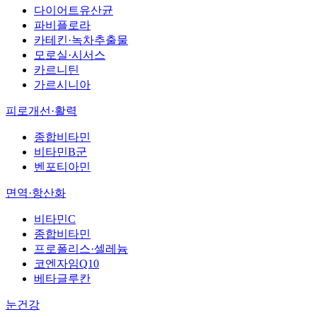
다이어트유산균
파비플로라
카테킨·녹차추출물
모로실·시서스
카르니틴
가르시니아
피로개선·활력
종합비타민
비타민B군
벤포티아민
면역·항산화
비타민C
종합비타민
프로폴리스·셀레늄
코엔자임Q10
베타글루칸
눈건강