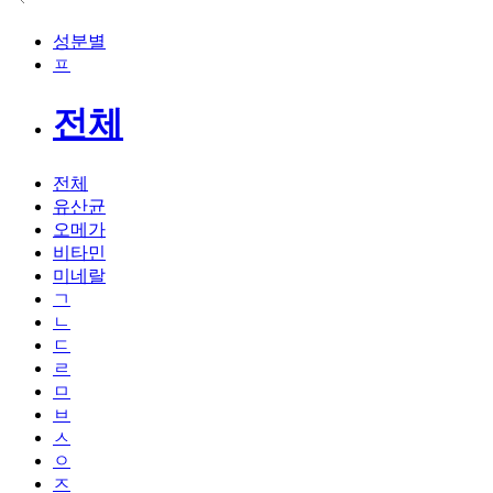
성분별
ㅍ
전체
전체
유산균
오메가
비타민
미네랄
ㄱ
ㄴ
ㄷ
ㄹ
ㅁ
ㅂ
ㅅ
ㅇ
ㅈ