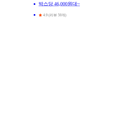
박스당 46,000원대~
4.9 (리뷰 59개)