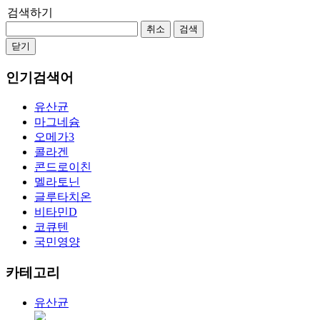
검색하기
취소
검색
닫기
인기검색어
유산균
마그네슘
오메가3
콜라겐
콘드로이친
멜라토닌
글루타치온
비타민D
코큐텐
국민영양
카테고리
유산균