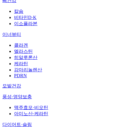
뼈건강
칼슘
비타민D·K
이소플라본
이너뷰티
콜라겐
엘라스틴
히알루론산
케라틴
감마리놀렌산
PDRN
모발건강
풍성·영양보충
맥주효모·비오틴
아미노산·케라틴
다이어트·슬림