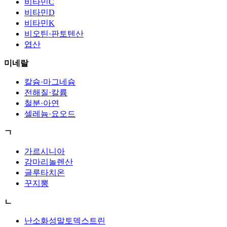
비타민C
비타민D
비타민K
비오틴·판토텐산
엽산
미네랄
칼슘·마그네슘
전해질·칼륨
철분·아연
셀레늄·요오드
ㄱ
가르시니아
감마리놀렌산
글루타치온
꾸지뽕
ㄴ
난소화성말토덱스트린