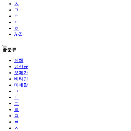
ㅊ
ㅋ
ㅌ
ㅍ
ㅎ
A-Z
중분류
전체
유산균
오메가
비타민
미네랄
ㄱ
ㄴ
ㄷ
ㄹ
ㅁ
ㅂ
ㅅ