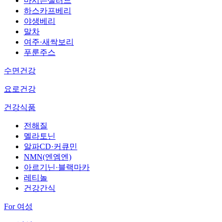
마시는샐러드
하스카프베리
야생베리
말차
여주·새싹보리
푸룬주스
수면건강
요로건강
건강식품
전해질
멜라토닌
알파CD·커큐민
NMN(엔엠엔)
아르기닌·블랙마카
레티놀
건강간식
For 여성