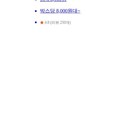
박스당 8,000원대~
4.8 (리뷰 250개)