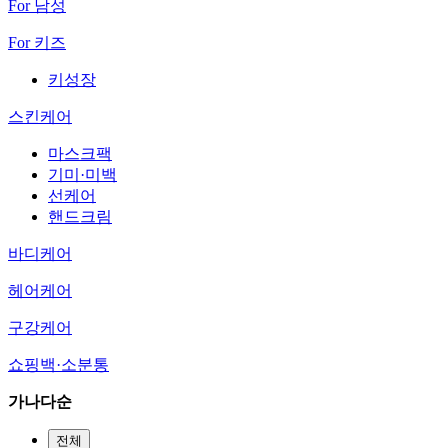
For 남성
For 키즈
키성장
스킨케어
마스크팩
기미·미백
선케어
핸드크림
바디케어
헤어케어
구강케어
쇼핑백·소분통
가나다순
전체