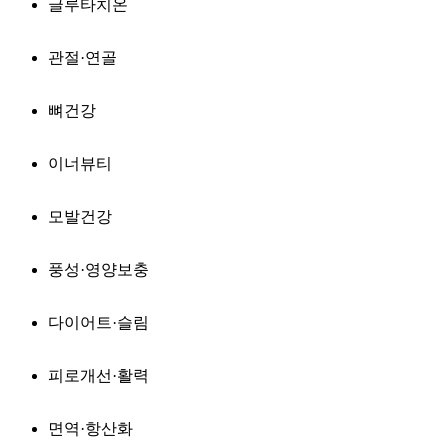
글루타치온
관절·연골
뼈건강
이너뷰티
모발건강
풍성·영양보충
다이어트·슬림
피로개선·활력
면역·항산화