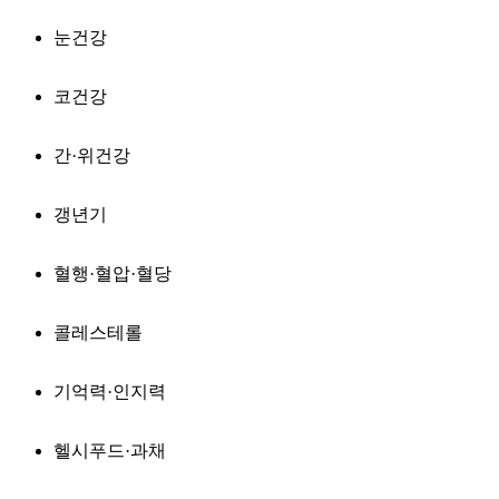
눈건강
코건강
간·위건강
갱년기
혈행·혈압·혈당
콜레스테롤
기억력·인지력
헬시푸드·과채