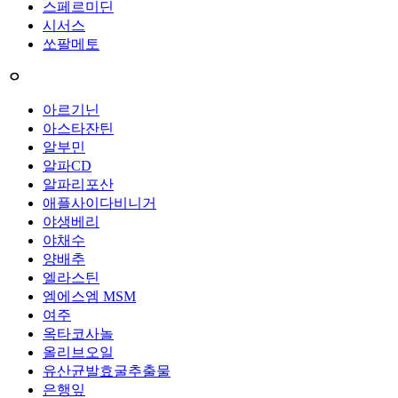
스페르미딘
시서스
쏘팔메토
ㅇ
아르기닌
아스타잔틴
알부민
알파CD
알파리포산
애플사이다비니거
야생베리
야채수
양배추
엘라스틴
엠에스엠 MSM
여주
옥타코사놀
올리브오일
유산균발효굴추출물
은행잎