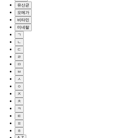
유산균
오메가
비타민
미네랄
ㄱ
ㄴ
ㄷ
ㄹ
ㅁ
ㅂ
ㅅ
ㅇ
ㅈ
ㅊ
ㅋ
ㅌ
ㅍ
ㅎ
A-Z