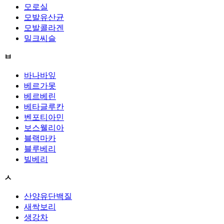
모로실
모발유산균
모발콜라겐
밀크씨슬
ㅂ
바나바잎
베르가못
베르베린
베타글루칸
벤포티아민
보스웰리아
블랙마카
블루베리
빌베리
ㅅ
산양유단백질
새싹보리
생강차