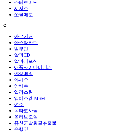
스페르미딘
시서스
쏘팔메토
ㅇ
아르기닌
아스타잔틴
알부민
알파CD
알파리포산
애플사이다비니거
야생베리
야채수
양배추
엘라스틴
엠에스엠 MSM
여주
옥타코사놀
올리브오일
유산균발효굴추출물
은행잎