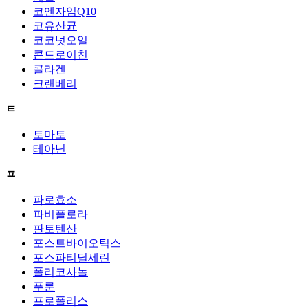
코엔자임Q10
코유산균
코코넛오일
콘드로이친
콜라겐
크랜베리
ㅌ
토마토
테아닌
ㅍ
파로효소
파비플로라
판토텐산
포스트바이오틱스
포스파티딜세린
폴리코사놀
푸룬
프로폴리스