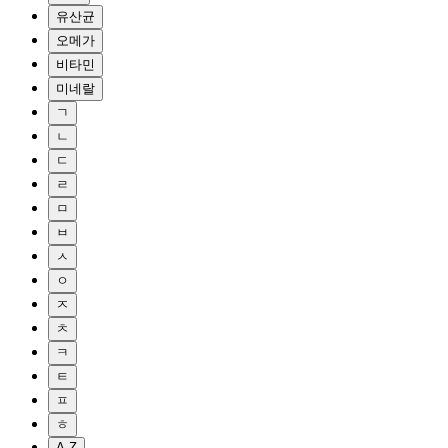
유산균
오메가
비타민
미네랄
ㄱ
ㄴ
ㄷ
ㄹ
ㅁ
ㅂ
ㅅ
ㅇ
ㅈ
ㅊ
ㅋ
ㅌ
ㅍ
ㅎ
A-Z