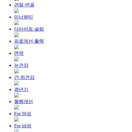
관절·연골
이너뷰티
다이어트·슬림
피로개선·활력
면역
눈건강
간·위건강
갱년기
혈행개선
For 여성
For 남성