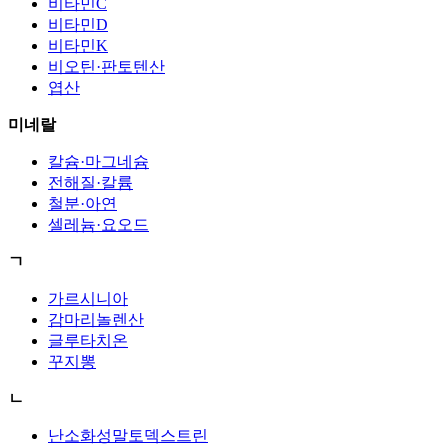
비타민C
비타민D
비타민K
비오틴·판토텐산
엽산
미네랄
칼슘·마그네슘
전해질·칼륨
철분·아연
셀레늄·요오드
ㄱ
가르시니아
감마리놀렌산
글루타치온
꾸지뽕
ㄴ
난소화성말토덱스트린