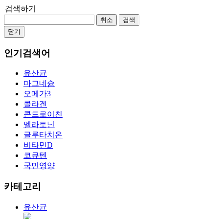
검색하기
취소
검색
닫기
인기검색어
유산균
마그네슘
오메가3
콜라겐
콘드로이친
멜라토닌
글루타치온
비타민D
코큐텐
국민영양
카테고리
유산균