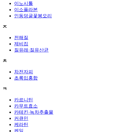
이노시톨
이소플라본
인동덩굴꽃봉오리
ㅈ
전해질
제비집
질유래·질유산균
ㅊ
차전자피
초록입홍합
ㅋ
카르니틴
카무트효소
카테킨·녹차추출물
커큐민
케라틴
케일