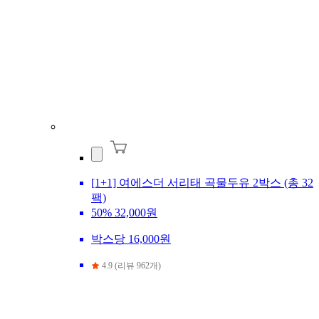
[1+1] 여에스더 서리태 곡물두유 2박스 (총 32
팩)
50%
32,000원
박스당 16,000원
4.9 (리뷰 962개)