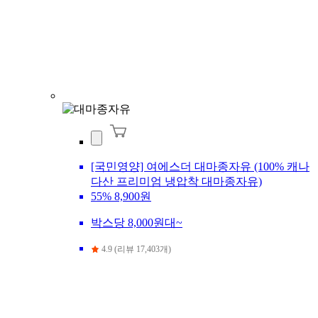
[국민영양] 여에스더 대마종자유 (100% 캐나
다산 프리미엄 냉압착 대마종자유)
55%
8,900원
박스당 8,000원대~
4.9 (리뷰 17,403개)