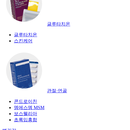
글루타치온
글루타치온
스킨케어
관절·연골
콘드로이친
엠에스엠 MSM
보스웰리아
초록입홍합