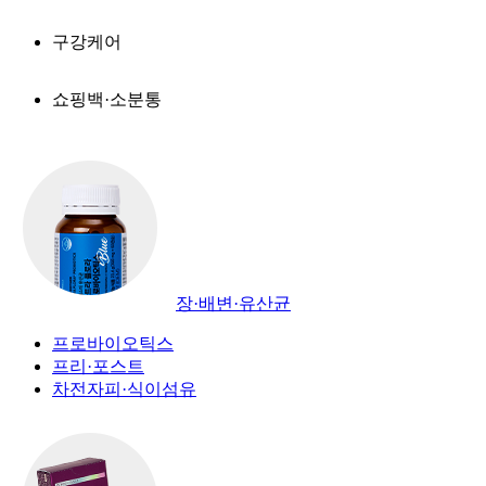
구강케어
쇼핑백·소분통
장·배변·유산균
프로바이오틱스
프리·포스트
차전자피·식이섬유