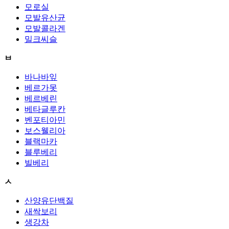
모로실
모발유산균
모발콜라겐
밀크씨슬
ㅂ
바나바잎
베르가못
베르베린
베타글루칸
벤포티아민
보스웰리아
블랙마카
블루베리
빌베리
ㅅ
산양유단백질
새싹보리
생강차