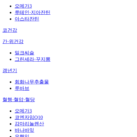
오메가3
루테인·지아잔틴
아스타잔틴
코건강
간·위건강
밀크씨슬
그린세라·꾸지뽕
갱년기
회화나무추출물
루바브
혈행·혈압·혈당
오메가3
코엔자임Q10
감마리놀렌산
바나바잎
은행잎