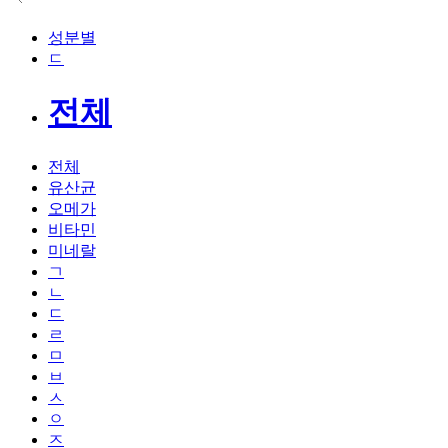
성분별
ㄷ
전체
전체
유산균
오메가
비타민
미네랄
ㄱ
ㄴ
ㄷ
ㄹ
ㅁ
ㅂ
ㅅ
ㅇ
ㅈ