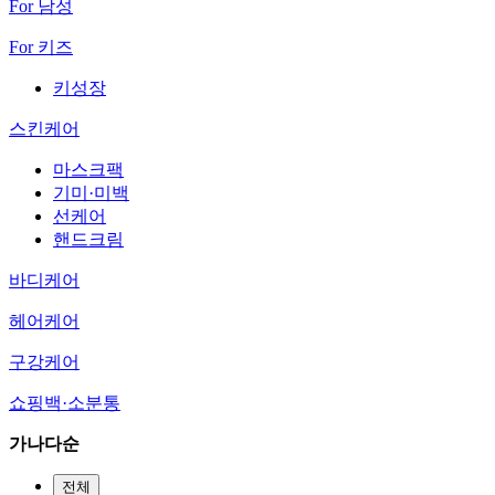
For 남성
For 키즈
키성장
스킨케어
마스크팩
기미·미백
선케어
핸드크림
바디케어
헤어케어
구강케어
쇼핑백·소분통
가나다순
전체