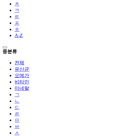
ㅊ
ㅋ
ㅌ
ㅍ
ㅎ
A-Z
중분류
전체
유산균
오메가
비타민
미네랄
ㄱ
ㄴ
ㄷ
ㄹ
ㅁ
ㅂ
ㅅ