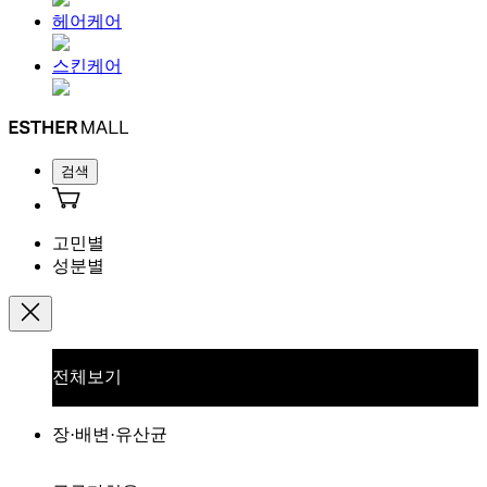
헤어케어
스킨케어
검색
고민별
성분별
전체보기
장·배변·유산균