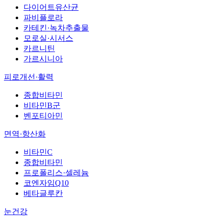
다이어트유산균
파비플로라
카테킨·녹차추출물
모로실·시서스
카르니틴
가르시니아
피로개선·활력
종합비타민
비타민B군
벤포티아민
면역·항산화
비타민C
종합비타민
프로폴리스·셀레늄
코엔자임Q10
베타글루칸
눈건강