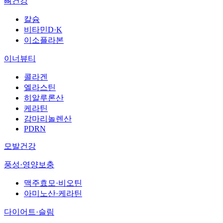
뼈건강
칼슘
비타민D·K
이소플라본
이너뷰티
콜라겐
엘라스틴
히알루론산
케라틴
감마리놀렌산
PDRN
모발건강
풍성·영양보충
맥주효모·비오틴
아미노산·케라틴
다이어트·슬림