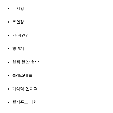
눈건강
코건강
간·위건강
갱년기
혈행·혈압·혈당
콜레스테롤
기억력·인지력
헬시푸드·과채