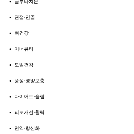
글루타치온
관절·연골
뼈건강
이너뷰티
모발건강
풍성·영양보충
다이어트·슬림
피로개선·활력
면역·항산화