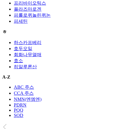
프리바이오틱스
플라즈마로겐
피롤로퀴놀린퀴논
피세틴
ㅎ
하스카프베리
호두오일
회화나무열매
효소
히알루론산
A-Z
ABC 주스
CCA 주스
NMN(엔엠엔)
PDRN
PQQ
SOD