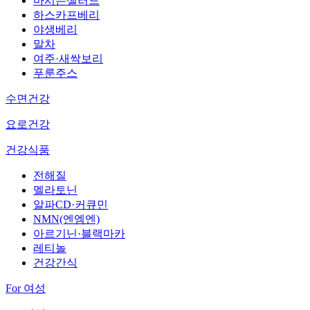
마시는샐러드
하스카프베리
야생베리
말차
여주·새싹보리
푸룬주스
수면건강
요로건강
건강식품
전해질
멜라토닌
알파CD·커큐민
NMN(엔엠엔)
아르기닌·블랙마카
레티놀
건강간식
For 여성