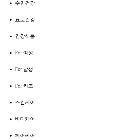
수면건강
요로건강
건강식품
For 여성
For 남성
For 키즈
스킨케어
바디케어
헤어케어