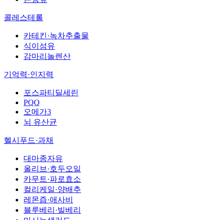
콜레스테롤
카테킨·녹차추출물
식이섬유
감마리놀렌산
기억력·인지력
포스파티딜세린
PQQ
오메가3
뇌 유산균
헬시푸드·과채
대마종자유
올리브·호두오일
카무트·파로효소
컬리케일·양배추
레몬즙·애사비
블루베리·빌베리