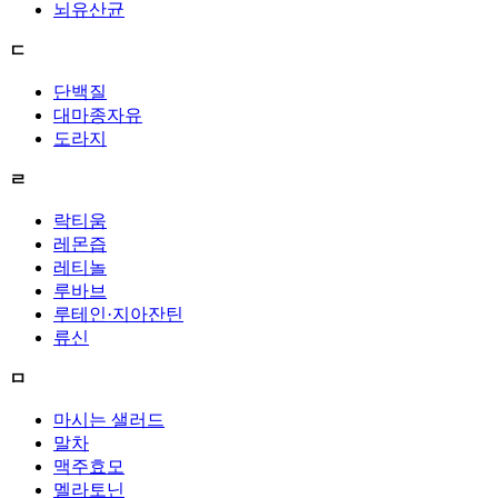
뇌유산균
ㄷ
단백질
대마종자유
도라지
ㄹ
락티움
레몬즙
레티놀
루바브
루테인·지아잔틴
류신
ㅁ
마시는 샐러드
말차
맥주효모
멜라토닌