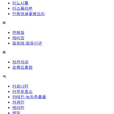
이노시톨
이소플라본
인동덩굴꽃봉오리
ㅈ
전해질
제비집
질유래·질유산균
ㅊ
차전자피
초록입홍합
ㅋ
카르니틴
카무트효소
카테킨·녹차추출물
커큐민
케라틴
케일