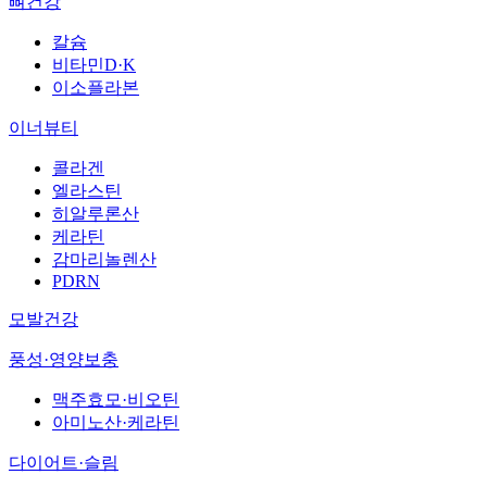
뼈건강
칼슘
비타민D·K
이소플라본
이너뷰티
콜라겐
엘라스틴
히알루론산
케라틴
감마리놀렌산
PDRN
모발건강
풍성·영양보충
맥주효모·비오틴
아미노산·케라틴
다이어트·슬림