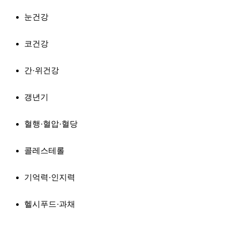
눈건강
코건강
간·위건강
갱년기
혈행·혈압·혈당
콜레스테롤
기억력·인지력
헬시푸드·과채