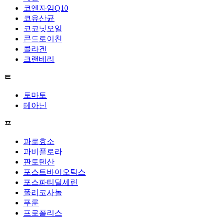
코엔자임Q10
코유산균
코코넛오일
콘드로이친
콜라겐
크랜베리
ㅌ
토마토
테아닌
ㅍ
파로효소
파비플로라
판토텐산
포스트바이오틱스
포스파티딜세린
폴리코사놀
푸룬
프로폴리스