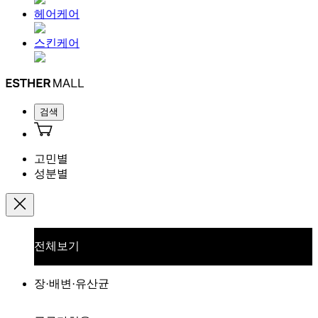
헤어케어
스킨케어
검색
고민별
성분별
전체보기
장·배변·유산균