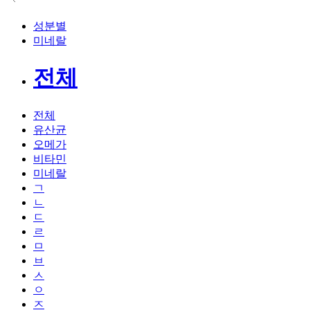
성분별
미네랄
전체
전체
유산균
오메가
비타민
미네랄
ㄱ
ㄴ
ㄷ
ㄹ
ㅁ
ㅂ
ㅅ
ㅇ
ㅈ