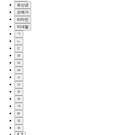
유산균
오메가
비타민
미네랄
ㄱ
ㄴ
ㄷ
ㄹ
ㅁ
ㅂ
ㅅ
ㅇ
ㅈ
ㅊ
ㅋ
ㅌ
ㅍ
ㅎ
A-Z