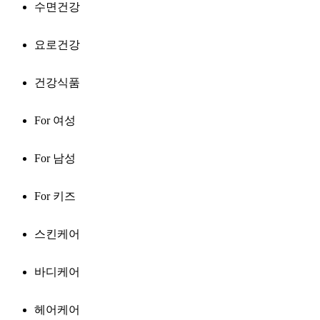
수면건강
요로건강
건강식품
For 여성
For 남성
For 키즈
스킨케어
바디케어
헤어케어