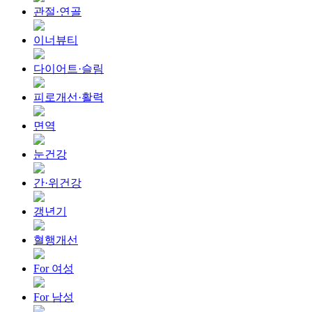
관절·연골
이너뷰티
다이어트·슬림
피로개선·활력
면역
눈건강
간·위건강
갱년기
혈행개선
For 여성
For 남성