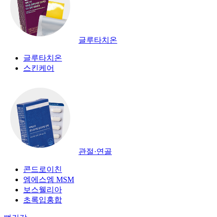
글루타치온
글루타치온
스킨케어
관절·연골
콘드로이친
엠에스엠 MSM
보스웰리아
초록입홍합