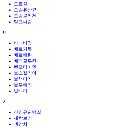
모로실
모발유산균
모발콜라겐
밀크씨슬
ㅂ
바나바잎
베르가못
베르베린
베타글루칸
벤포티아민
보스웰리아
블랙마카
블루베리
빌베리
ㅅ
산양유단백질
새싹보리
생강차