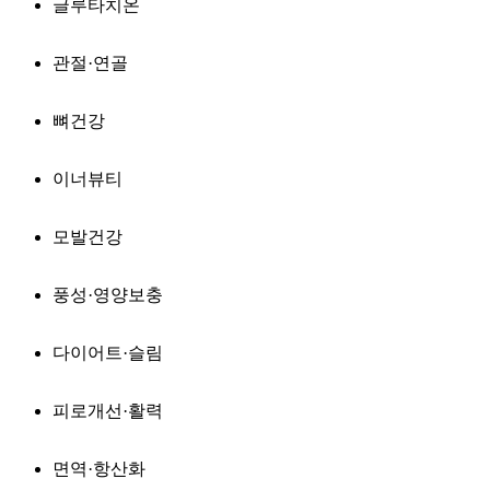
글루타치온
관절·연골
뼈건강
이너뷰티
모발건강
풍성·영양보충
다이어트·슬림
피로개선·활력
면역·항산화