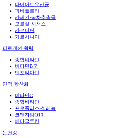
다이어트유산균
파비플로라
카테킨·녹차추출물
모로실·시서스
카르니틴
가르시니아
피로개선·활력
종합비타민
비타민B군
벤포티아민
면역·항산화
비타민C
종합비타민
프로폴리스·셀레늄
코엔자임Q10
베타글루칸
눈건강