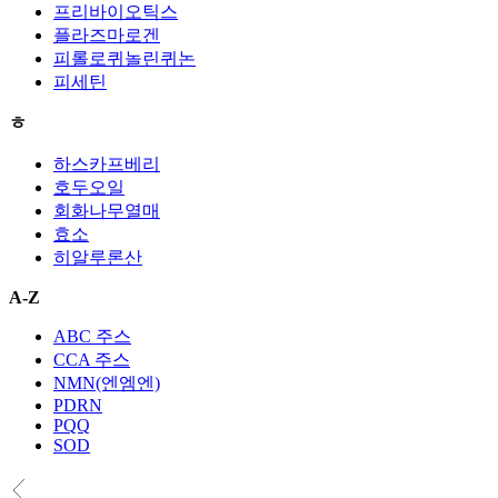
프리바이오틱스
플라즈마로겐
피롤로퀴놀린퀴논
피세틴
ㅎ
하스카프베리
호두오일
회화나무열매
효소
히알루론산
A-Z
ABC 주스
CCA 주스
NMN(엔엠엔)
PDRN
PQQ
SOD