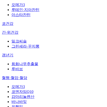
오메가3
루테인·지아잔틴
아스타잔틴
코건강
간·위건강
밀크씨슬
그린세라·꾸지뽕
갱년기
회화나무추출물
루바브
혈행·혈압·혈당
오메가3
코엔자임Q10
감마리놀렌산
바나바잎
은행잎