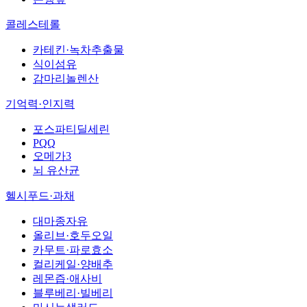
콜레스테롤
카테킨·녹차추출물
식이섬유
감마리놀렌산
기억력·인지력
포스파티딜세린
PQQ
오메가3
뇌 유산균
헬시푸드·과채
대마종자유
올리브·호두오일
카무트·파로효소
컬리케일·양배추
레몬즙·애사비
블루베리·빌베리