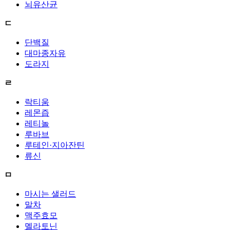
뇌유산균
ㄷ
단백질
대마종자유
도라지
ㄹ
락티움
레몬즙
레티놀
루바브
루테인·지아잔틴
류신
ㅁ
마시는 샐러드
말차
맥주효모
멜라토닌