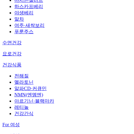
마시는샐러드
하스카프베리
야생베리
말차
여주·새싹보리
푸룬주스
수면건강
요로건강
건강식품
전해질
멜라토닌
알파CD·커큐민
NMN(엔엠엔)
아르기닌·블랙마카
레티놀
건강간식
For 여성