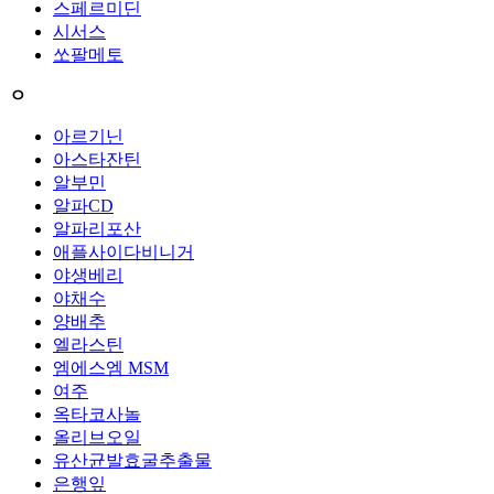
스페르미딘
시서스
쏘팔메토
ㅇ
아르기닌
아스타잔틴
알부민
알파CD
알파리포산
애플사이다비니거
야생베리
야채수
양배추
엘라스틴
엠에스엠 MSM
여주
옥타코사놀
올리브오일
유산균발효굴추출물
은행잎