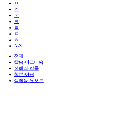
ㅇ
ㅈ
ㅊ
ㅋ
ㅌ
ㅍ
ㅎ
A-Z
전체
칼슘·마그네슘
전해질·칼륨
철분·아연
셀레늄·요오드