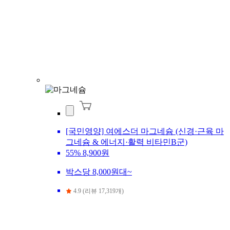
[국민영양] 여에스더 마그네슘 (신경·근육 마
그네슘 & 에너지·활력 비타민B군)
55%
8,900원
박스당 8,000원대~
4.9 (리뷰 17,319개)