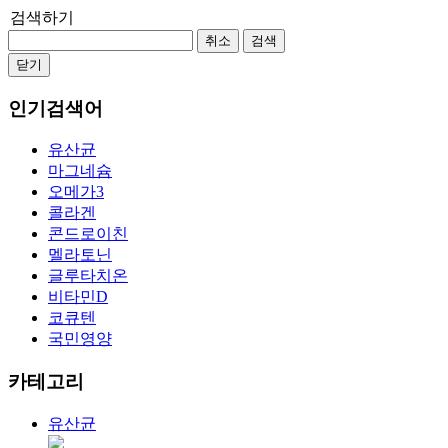
검색하기
취소
검색
닫기
인기검색어
유산균
마그네슘
오메가3
콜라겐
콘드로이친
멜라토닌
글루타치온
비타민D
코큐텐
국민영양
카테고리
유산균