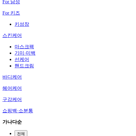
For 남성
For 키즈
키성장
스킨케어
마스크팩
기미·미백
선케어
핸드크림
바디케어
헤어케어
구강케어
쇼핑백·소분통
가나다순
전체