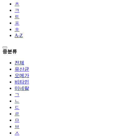
ㅊ
ㅋ
ㅌ
ㅍ
ㅎ
A-Z
중분류
전체
유산균
오메가
비타민
미네랄
ㄱ
ㄴ
ㄷ
ㄹ
ㅁ
ㅂ
ㅅ