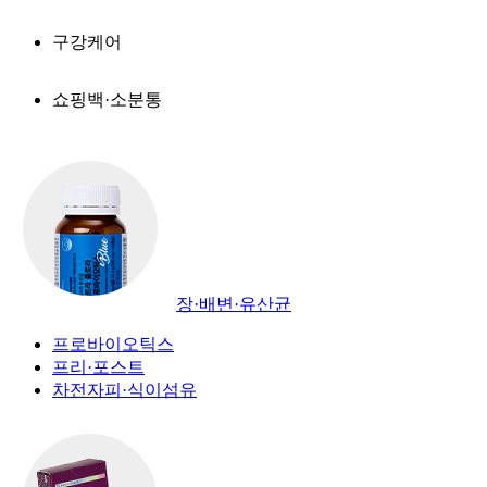
구강케어
쇼핑백·소분통
장·배변·유산균
프로바이오틱스
프리·포스트
차전자피·식이섬유