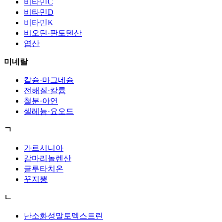
비타민C
비타민D
비타민K
비오틴·판토텐산
엽산
미네랄
칼슘·마그네슘
전해질·칼륨
철분·아연
셀레늄·요오드
ㄱ
가르시니아
감마리놀렌산
글루타치온
꾸지뽕
ㄴ
난소화성말토덱스트린