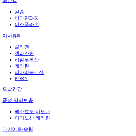
뼈건강
칼슘
비타민D·K
이소플라본
이너뷰티
콜라겐
엘라스틴
히알루론산
케라틴
감마리놀렌산
PDRN
모발건강
풍성·영양보충
맥주효모·비오틴
아미노산·케라틴
다이어트·슬림