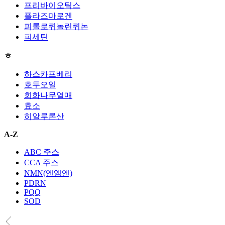
프리바이오틱스
플라즈마로겐
피롤로퀴놀린퀴논
피세틴
ㅎ
하스카프베리
호두오일
회화나무열매
효소
히알루론산
A-Z
ABC 주스
CCA 주스
NMN(엔엠엔)
PDRN
PQQ
SOD