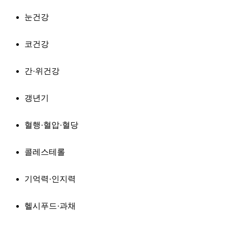
눈건강
코건강
간·위건강
갱년기
혈행·혈압·혈당
콜레스테롤
기억력·인지력
헬시푸드·과채