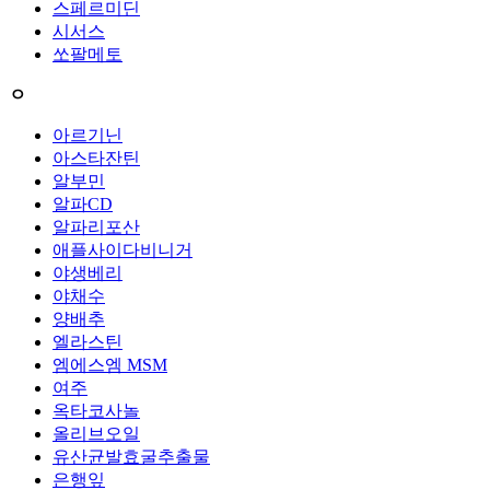
스페르미딘
시서스
쏘팔메토
ㅇ
아르기닌
아스타잔틴
알부민
알파CD
알파리포산
애플사이다비니거
야생베리
야채수
양배추
엘라스틴
엠에스엠 MSM
여주
옥타코사놀
올리브오일
유산균발효굴추출물
은행잎