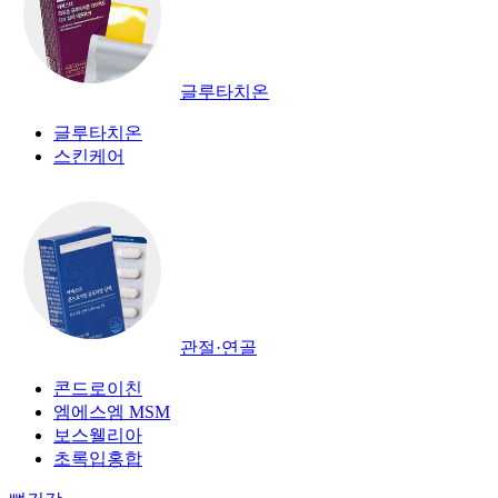
글루타치온
글루타치온
스킨케어
관절·연골
콘드로이친
엠에스엠 MSM
보스웰리아
초록입홍합