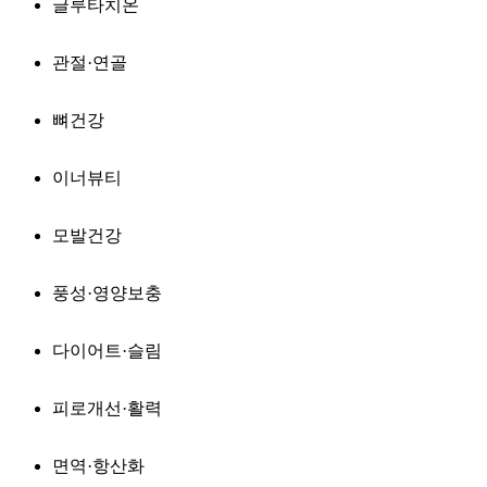
글루타치온
관절·연골
뼈건강
이너뷰티
모발건강
풍성·영양보충
다이어트·슬림
피로개선·활력
면역·항산화