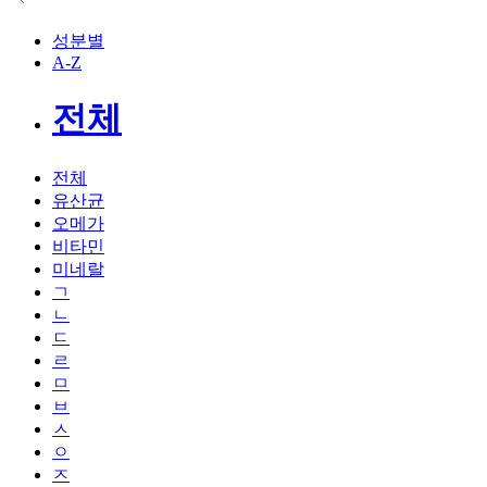
성분별
A-Z
전체
전체
유산균
오메가
비타민
미네랄
ㄱ
ㄴ
ㄷ
ㄹ
ㅁ
ㅂ
ㅅ
ㅇ
ㅈ