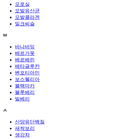
모로실
모발유산균
모발콜라겐
밀크씨슬
ㅂ
바나바잎
베르가못
베르베린
베타글루칸
벤포티아민
보스웰리아
블랙마카
블루베리
빌베리
ㅅ
산양유단백질
새싹보리
생강차