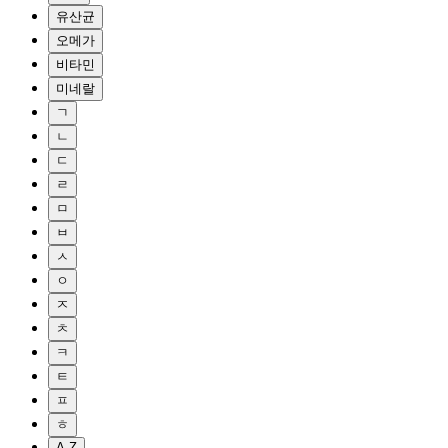
유산균
오메가
비타민
미네랄
ㄱ
ㄴ
ㄷ
ㄹ
ㅁ
ㅂ
ㅅ
ㅇ
ㅈ
ㅊ
ㅋ
ㅌ
ㅍ
ㅎ
A-Z