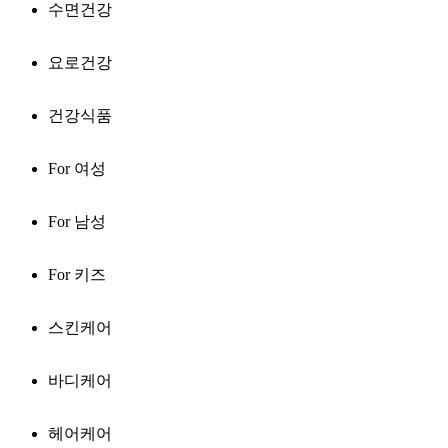
수면건강
요로건강
건강식품
For 여성
For 남성
For 키즈
스킨케어
바디케어
헤어케어