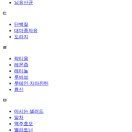
뇌유산균
ㄷ
단백질
대마종자유
도라지
ㄹ
락티움
레몬즙
레티놀
루바브
루테인·지아잔틴
류신
ㅁ
마시는 샐러드
말차
맥주효모
멜라토닌