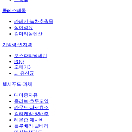
콜레스테롤
카테킨·녹차추출물
식이섬유
감마리놀렌산
기억력·인지력
포스파티딜세린
PQQ
오메가3
뇌 유산균
헬시푸드·과채
대마종자유
올리브·호두오일
카무트·파로효소
컬리케일·양배추
레몬즙·애사비
블루베리·빌베리