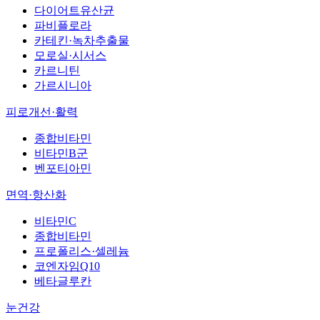
다이어트유산균
파비플로라
카테킨·녹차추출물
모로실·시서스
카르니틴
가르시니아
피로개선·활력
종합비타민
비타민B군
벤포티아민
면역·항산화
비타민C
종합비타민
프로폴리스·셀레늄
코엔자임Q10
베타글루칸
눈건강