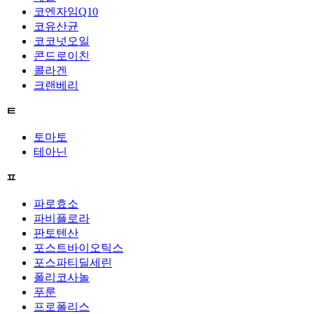
코엔자임Q10
코유산균
코코넛오일
콘드로이친
콜라겐
크랜베리
ㅌ
토마토
테아닌
ㅍ
파로효소
파비플로라
판토텐산
포스트바이오틱스
포스파티딜세린
폴리코사놀
푸룬
프로폴리스