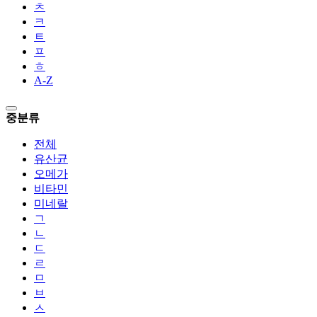
ㅊ
ㅋ
ㅌ
ㅍ
ㅎ
A-Z
중분류
전체
유산균
오메가
비타민
미네랄
ㄱ
ㄴ
ㄷ
ㄹ
ㅁ
ㅂ
ㅅ