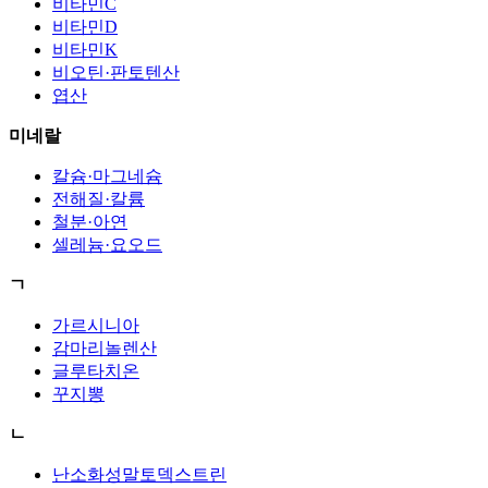
비타민C
비타민D
비타민K
비오틴·판토텐산
엽산
미네랄
칼슘·마그네슘
전해질·칼륨
철분·아연
셀레늄·요오드
ㄱ
가르시니아
감마리놀렌산
글루타치온
꾸지뽕
ㄴ
난소화성말토덱스트린