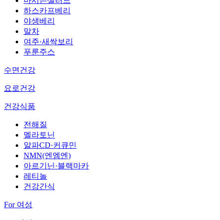
마시는샐러드
하스카프베리
야생베리
말차
여주·새싹보리
푸룬주스
수면건강
요로건강
건강식품
전해질
멜라토닌
알파CD·커큐민
NMN(엔엠엔)
아르기닌·블랙마카
레티놀
건강간식
For 여성