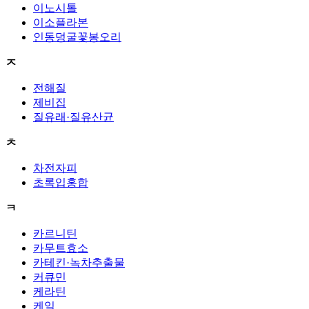
이노시톨
이소플라본
인동덩굴꽃봉오리
ㅈ
전해질
제비집
질유래·질유산균
ㅊ
차전자피
초록입홍합
ㅋ
카르니틴
카무트효소
카테킨·녹차추출물
커큐민
케라틴
케일