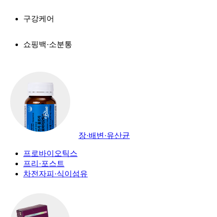
구강케어
쇼핑백·소분통
장·배변·유산균
프로바이오틱스
프리·포스트
차전자피·식이섬유