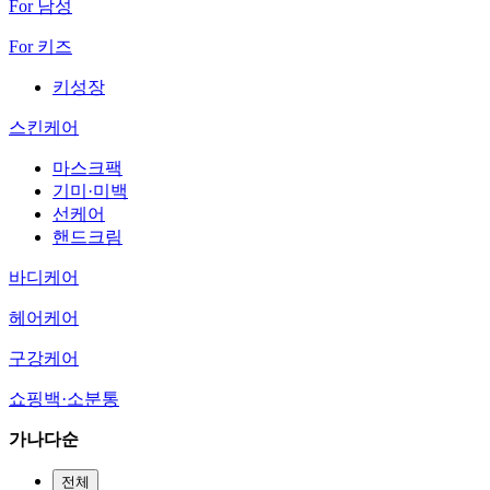
For 남성
For 키즈
키성장
스킨케어
마스크팩
기미·미백
선케어
핸드크림
바디케어
헤어케어
구강케어
쇼핑백·소분통
가나다순
전체