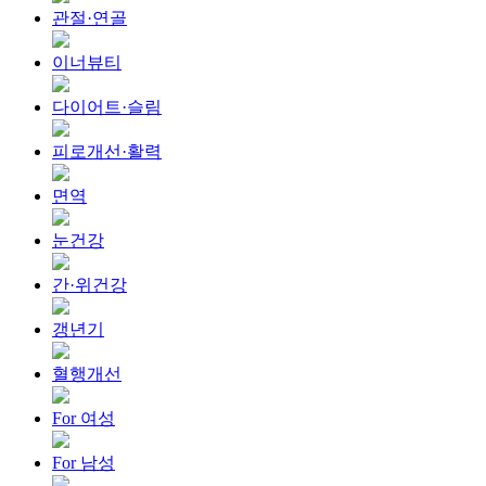
관절·연골
이너뷰티
다이어트·슬림
피로개선·활력
면역
눈건강
간·위건강
갱년기
혈행개선
For 여성
For 남성