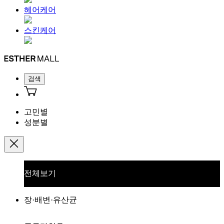
헤어케어
스킨케어
검색
고민별
성분별
전체보기
장·배변·유산균