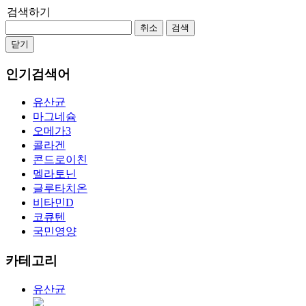
검색하기
취소
검색
닫기
인기검색어
유산균
마그네슘
오메가3
콜라겐
콘드로이친
멜라토닌
글루타치온
비타민D
코큐텐
국민영양
카테고리
유산균