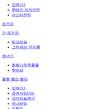
오메가3
루테인·지아잔틴
아스타잔틴
코건강
간·위건강
밀크씨슬
그린세라·꾸지뽕
갱년기
회화나무추출물
루바브
혈행·혈압·혈당
오메가3
코엔자임Q10
감마리놀렌산
바나바잎
은행잎