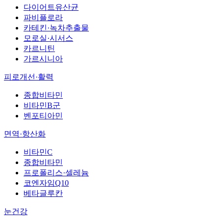
다이어트유산균
파비플로라
카테킨·녹차추출물
모로실·시서스
카르니틴
가르시니아
피로개선·활력
종합비타민
비타민B군
벤포티아민
면역·항산화
비타민C
종합비타민
프로폴리스·셀레늄
코엔자임Q10
베타글루칸
눈건강