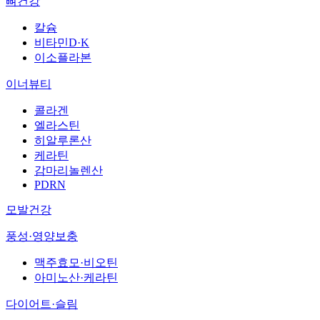
뼈건강
칼슘
비타민D·K
이소플라본
이너뷰티
콜라겐
엘라스틴
히알루론산
케라틴
감마리놀렌산
PDRN
모발건강
풍성·영양보충
맥주효모·비오틴
아미노산·케라틴
다이어트·슬림