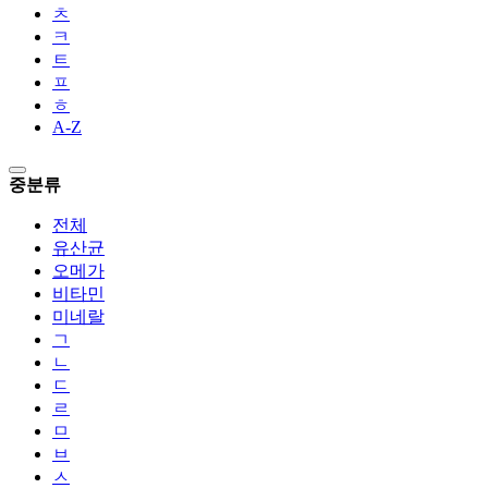
ㅊ
ㅋ
ㅌ
ㅍ
ㅎ
A-Z
중분류
전체
유산균
오메가
비타민
미네랄
ㄱ
ㄴ
ㄷ
ㄹ
ㅁ
ㅂ
ㅅ