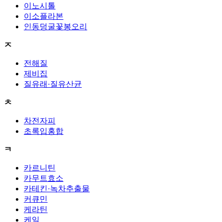
이노시톨
이소플라본
인동덩굴꽃봉오리
ㅈ
전해질
제비집
질유래·질유산균
ㅊ
차전자피
초록입홍합
ㅋ
카르니틴
카무트효소
카테킨·녹차추출물
커큐민
케라틴
케일