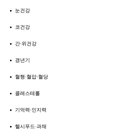
눈건강
코건강
간·위건강
갱년기
혈행·혈압·혈당
콜레스테롤
기억력·인지력
헬시푸드·과채