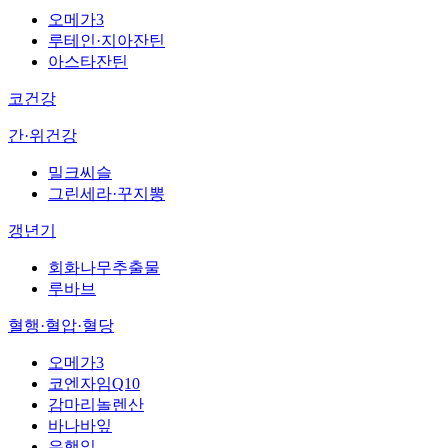
오메가3
루테인·지아잔틴
아스타잔틴
코건강
간·위건강
밀크씨슬
그린세라·꾸지뽕
갱년기
회화나무추출물
루바브
혈행·혈압·혈당
오메가3
코엔자임Q10
감마리놀렌산
바나바잎
은행잎