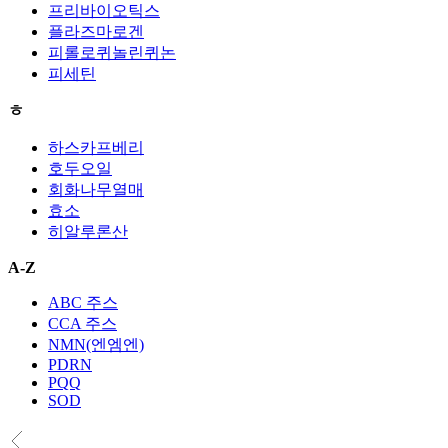
프리바이오틱스
플라즈마로겐
피롤로퀴놀린퀴논
피세틴
ㅎ
하스카프베리
호두오일
회화나무열매
효소
히알루론산
A-Z
ABC 주스
CCA 주스
NMN(엔엠엔)
PDRN
PQQ
SOD