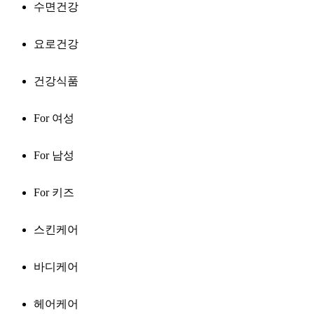
수면건강
요로건강
건강식품
For 여성
For 남성
For 키즈
스킨케어
바디케어
헤어케어