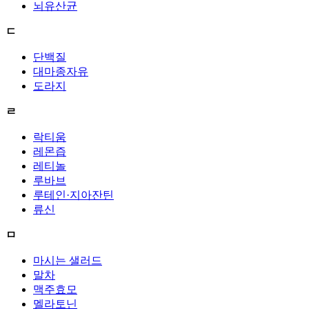
뇌유산균
ㄷ
단백질
대마종자유
도라지
ㄹ
락티움
레몬즙
레티놀
루바브
루테인·지아잔틴
류신
ㅁ
마시는 샐러드
말차
맥주효모
멜라토닌