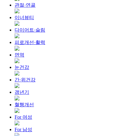
관절·연골
이너뷰티
다이어트·슬림
피로개선·활력
면역
눈건강
간·위건강
갱년기
혈행개선
For 여성
For 남성