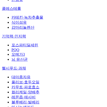
콜레스테롤
카테킨·녹차추출물
식이섬유
감마리놀렌산
기억력·인지력
포스파티딜세린
PQQ
오메가3
뇌 유산균
헬시푸드·과채
대마종자유
올리브·호두오일
카무트·파로효소
컬리케일·양배추
레몬즙·애사비
블루베리·빌베리