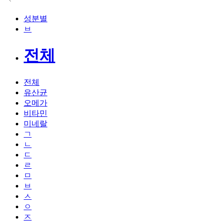
성분별
ㅂ
전체
전체
유산균
오메가
비타민
미네랄
ㄱ
ㄴ
ㄷ
ㄹ
ㅁ
ㅂ
ㅅ
ㅇ
ㅈ