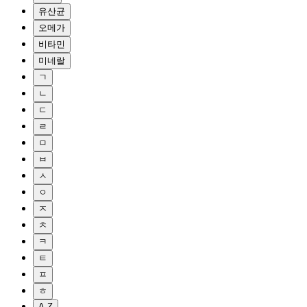
유산균
오메가
비타민
미네랄
ㄱ
ㄴ
ㄷ
ㄹ
ㅁ
ㅂ
ㅅ
ㅇ
ㅈ
ㅊ
ㅋ
ㅌ
ㅍ
ㅎ
A-Z