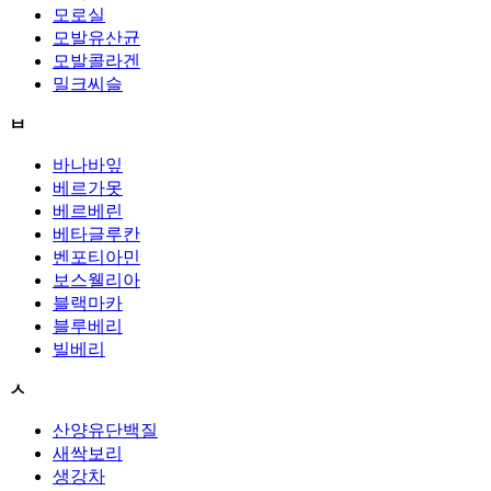
모로실
모발유산균
모발콜라겐
밀크씨슬
ㅂ
바나바잎
베르가못
베르베린
베타글루칸
벤포티아민
보스웰리아
블랙마카
블루베리
빌베리
ㅅ
산양유단백질
새싹보리
생강차