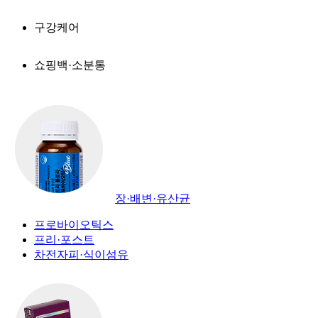
구강케어
쇼핑백·소분통
장·배변·유산균
프로바이오틱스
프리·포스트
차전자피·식이섬유