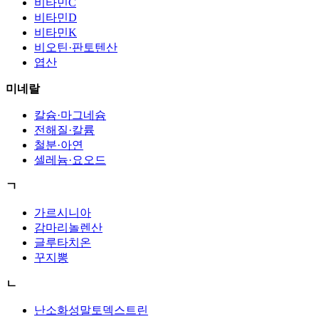
비타민C
비타민D
비타민K
비오틴·판토텐산
엽산
미네랄
칼슘·마그네슘
전해질·칼륨
철분·아연
셀레늄·요오드
ㄱ
가르시니아
감마리놀렌산
글루타치온
꾸지뽕
ㄴ
난소화성말토덱스트린