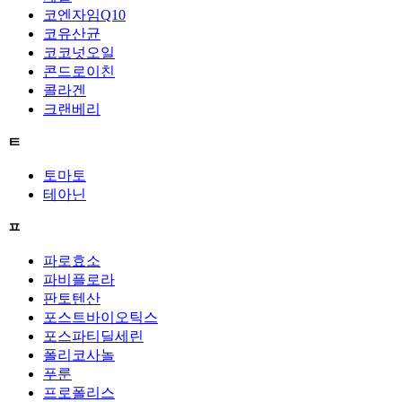
코엔자임Q10
코유산균
코코넛오일
콘드로이친
콜라겐
크랜베리
ㅌ
토마토
테아닌
ㅍ
파로효소
파비플로라
판토텐산
포스트바이오틱스
포스파티딜세린
폴리코사놀
푸룬
프로폴리스