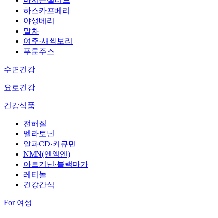
마시는샐러드
하스카프베리
야생베리
말차
여주·새싹보리
푸룬주스
수면건강
요로건강
건강식품
전해질
멜라토닌
알파CD·커큐민
NMN(엔엠엔)
아르기닌·블랙마카
레티놀
건강간식
For 여성