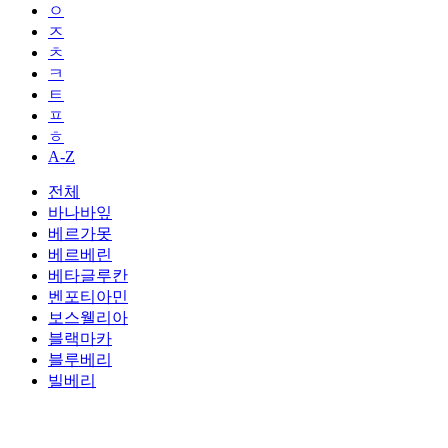
ㅇ
ㅈ
ㅊ
ㅋ
ㅌ
ㅍ
ㅎ
A-Z
전체
바나바잎
베르가못
베르베린
베타글루칸
벤포티아민
보스웰리아
블랙마카
블루베리
빌베리