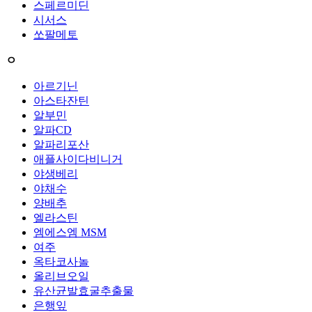
스페르미딘
시서스
쏘팔메토
ㅇ
아르기닌
아스타잔틴
알부민
알파CD
알파리포산
애플사이다비니거
야생베리
야채수
양배추
엘라스틴
엠에스엠 MSM
여주
옥타코사놀
올리브오일
유산균발효굴추출물
은행잎