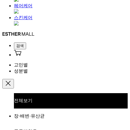
헤어케어
스킨케어
검색
고민별
성분별
전체보기
장·배변·유산균