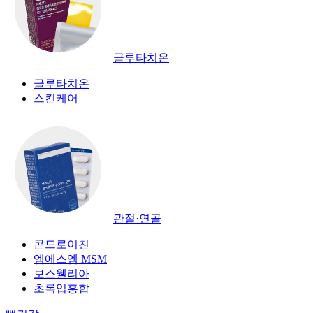
글루타치온
글루타치온
스킨케어
관절·연골
콘드로이친
엠에스엠 MSM
보스웰리아
초록입홍합