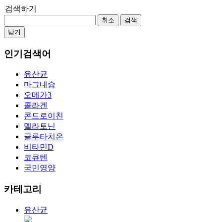
검색하기
취소
검색
닫기
인기검색어
유산균
마그네슘
오메가3
콜라겐
콘드로이친
멜라토닌
글루타치온
비타민D
코큐텐
국민영양
카테고리
유산균