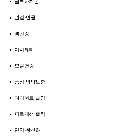
글루타치온
관절·연골
뼈건강
이너뷰티
모발건강
풍성·영양보충
다이어트·슬림
피로개선·활력
면역·항산화