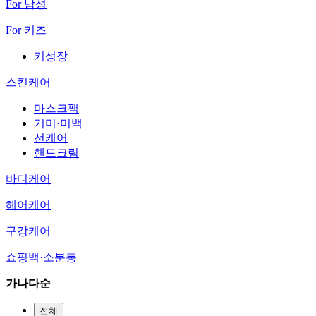
For 남성
For 키즈
키성장
스킨케어
마스크팩
기미·미백
선케어
핸드크림
바디케어
헤어케어
구강케어
쇼핑백·소분통
가나다순
전체