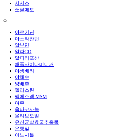
시서스
쏘팔메토
ㅇ
아르기닌
아스타잔틴
알부민
알파CD
알파리포산
애플사이다비니거
야생베리
야채수
양배추
엘라스틴
엠에스엠 MSM
여주
옥타코사놀
올리브오일
유산균발효굴추출물
은행잎
이노시톨