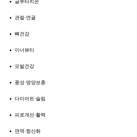
글루타치온
관절·연골
뼈건강
이너뷰티
모발건강
풍성·영양보충
다이어트·슬림
피로개선·활력
면역·항산화