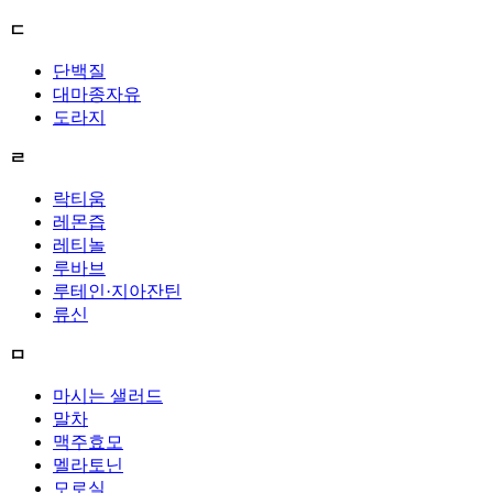
ㄷ
단백질
대마종자유
도라지
ㄹ
락티움
레몬즙
레티놀
루바브
루테인·지아잔틴
류신
ㅁ
마시는 샐러드
말차
맥주효모
멜라토닌
모로실