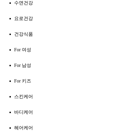
수면건강
요로건강
건강식품
For 여성
For 남성
For 키즈
스킨케어
바디케어
헤어케어