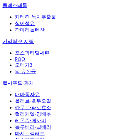
콜레스테롤
카테킨·녹차추출물
식이섬유
감마리놀렌산
기억력·인지력
포스파티딜세린
PQQ
오메가3
뇌 유산균
헬시푸드·과채
대마종자유
올리브·호두오일
카무트·파로효소
컬리케일·양배추
레몬즙·애사비
블루베리·빌베리
마시는샐러드