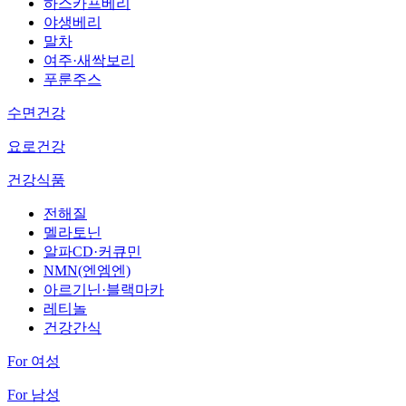
하스카프베리
야생베리
말차
여주·새싹보리
푸룬주스
수면건강
요로건강
건강식품
전해질
멜라토닌
알파CD·커큐민
NMN(엔엠엔)
아르기닌·블랙마카
레티놀
건강간식
For 여성
For 남성