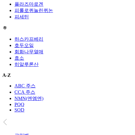
플라즈마로겐
피롤로퀴놀린퀴논
피세틴
ㅎ
하스카프베리
호두오일
회화나무열매
효소
히알루론산
A-Z
ABC 주스
CCA 주스
NMN(엔엠엔)
PQQ
SOD