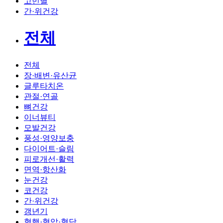
고민별
간·위건강
전체
전체
장·배변·유산균
글루타치온
관절·연골
뼈건강
이너뷰티
모발건강
풍성·영양보충
다이어트·슬림
피로개선·활력
면역·항산화
눈건강
코건강
간·위건강
갱년기
혈행·혈압·혈당