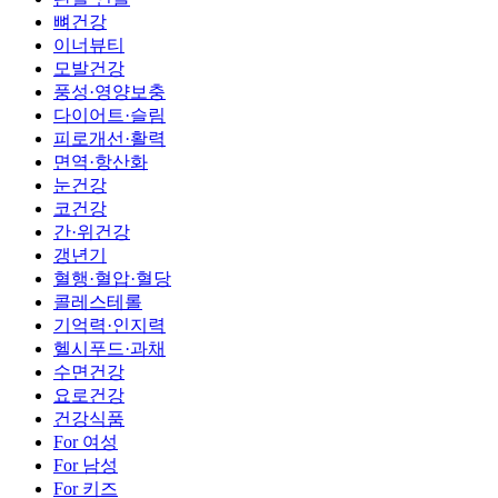
뼈건강
이너뷰티
모발건강
풍성·영양보충
다이어트·슬림
피로개선·활력
면역·항산화
눈건강
코건강
간·위건강
갱년기
혈행·혈압·혈당
콜레스테롤
기억력·인지력
헬시푸드·과채
수면건강
요로건강
건강식품
For 여성
For 남성
For 키즈