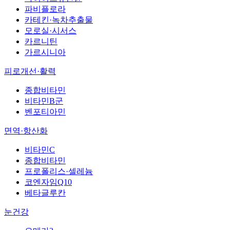
파비플로라
카테킨·녹차추출물
모로실·시서스
카르니틴
가르시니아
피로개선·활력
종합비타민
비타민B군
벤포티아민
면역·항산화
비타민C
종합비타민
프로폴리스·셀레늄
코엔자임Q10
베타글루칸
눈건강