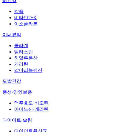
뼈건강
칼슘
비타민D·K
이소플라본
이너뷰티
콜라겐
엘라스틴
히알루론산
케라틴
감마리놀렌산
모발건강
풍성·영양보충
맥주효모·비오틴
아미노산·케라틴
다이어트·슬림
다이어트유산균