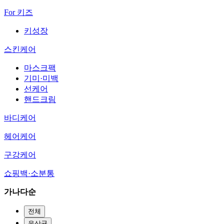
For 키즈
키성장
스킨케어
마스크팩
기미·미백
선케어
핸드크림
바디케어
헤어케어
구강케어
쇼핑백·소분통
가나다순
전체
유산균