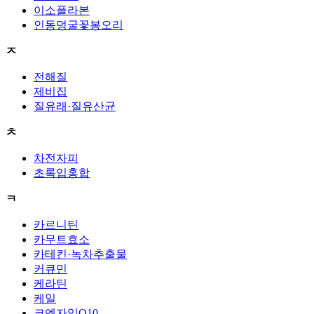
이소플라본
인동덩굴꽃봉오리
ㅈ
전해질
제비집
질유래·질유산균
ㅊ
차전자피
초록입홍합
ㅋ
카르니틴
카무트효소
카테킨·녹차추출물
커큐민
케라틴
케일
코엔자임Q10