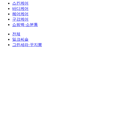
스킨케어
바디케어
헤어케어
구강케어
쇼핑백·소분통
전체
밀크씨슬
그린세라·꾸지뽕