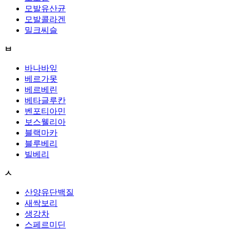
모발유산균
모발콜라겐
밀크씨슬
ㅂ
바나바잎
베르가못
베르베린
베타글루칸
벤포티아민
보스웰리아
블랙마카
블루베리
빌베리
ㅅ
산양유단백질
새싹보리
생강차
스페르미딘