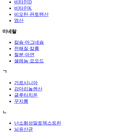
비타민D
비타민K
비오틴·판토텐산
엽산
미네랄
칼슘·마그네슘
전해질·칼륨
철분·아연
셀레늄·요오드
ㄱ
가르시니아
감마리놀렌산
글루타치온
꾸지뽕
ㄴ
난소화성말토덱스트린
뇌유산균