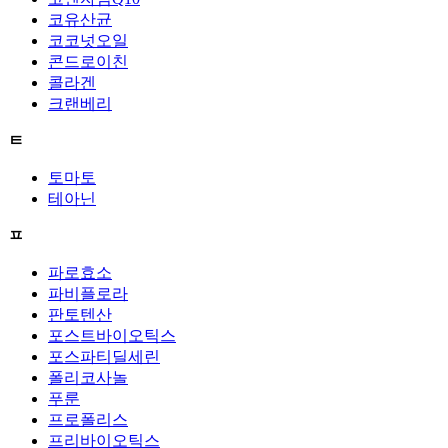
코유산균
코코넛오일
콘드로이친
콜라겐
크랜베리
ㅌ
토마토
테아닌
ㅍ
파로효소
파비플로라
판토텐산
포스트바이오틱스
포스파티딜세린
폴리코사놀
푸룬
프로폴리스
프리바이오틱스