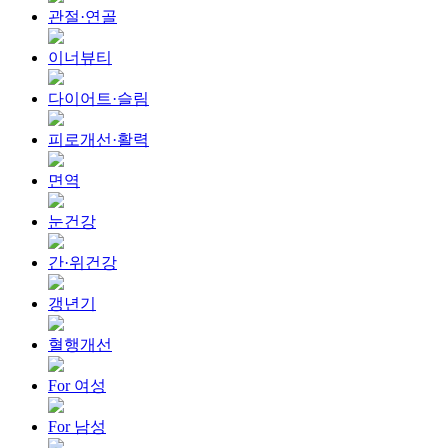
관절·연골
이너뷰티
다이어트·슬림
피로개선·활력
면역
눈건강
간·위건강
갱년기
혈행개선
For 여성
For 남성