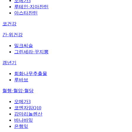
오메가3
루테인·지아잔틴
아스타잔틴
코건강
간·위건강
밀크씨슬
그린세라·꾸지뽕
갱년기
회화나무추출물
루바브
혈행·혈압·혈당
오메가3
코엔자임Q10
감마리놀렌산
바나바잎
은행잎