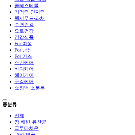
콜레스테롤
기억력·인지력
헬시푸드·과채
수면건강
요로건강
건강식품
For 여성
For 남성
For 키즈
스킨케어
바디케어
헤어케어
구강케어
쇼핑백·소분통
중분류
전체
장·배변·유산균
글루타치온
관절·연골