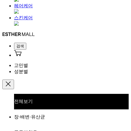
헤어케어
스킨케어
검색
고민별
성분별
전체보기
장·배변·유산균