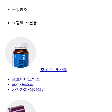
구강케어
쇼핑백·소분통
장·배변·유산균
프로바이오틱스
프리·포스트
차전자피·식이섬유