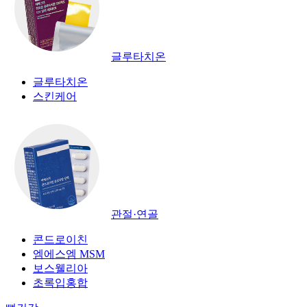
글루타치온
글루타치온
스킨케어
관절·연골
콘드로이친
엠에스엠 MSM
보스웰리아
초록입홍합