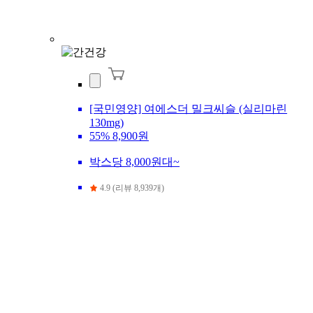
[국민영양] 여에스더 밀크씨슬 (실리마린
130mg)
55%
8,900원
박스당 8,000원대~
4.9 (리뷰 8,939개)