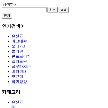
검색하기
취소
검색
닫기
인기검색어
유산균
마그네슘
오메가3
콜라겐
콘드로이친
멜라토닌
글루타치온
비타민D
코큐텐
국민영양
카테고리
유산균