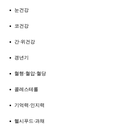
눈건강
코건강
간·위건강
갱년기
혈행·혈압·혈당
콜레스테롤
기억력·인지력
헬시푸드·과채