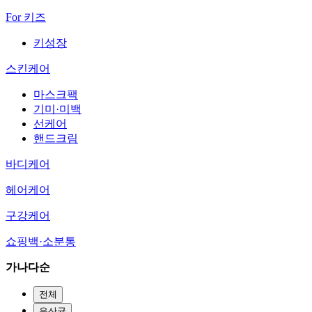
For 키즈
키성장
스킨케어
마스크팩
기미·미백
선케어
핸드크림
바디케어
헤어케어
구강케어
쇼핑백·소분통
가나다순
전체
유산균