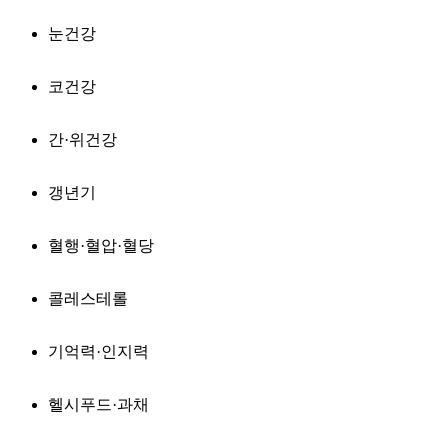
눈건강
코건강
간·위건강
갱년기
혈행·혈압·혈당
콜레스테롤
기억력·인지력
헬시푸드·과채