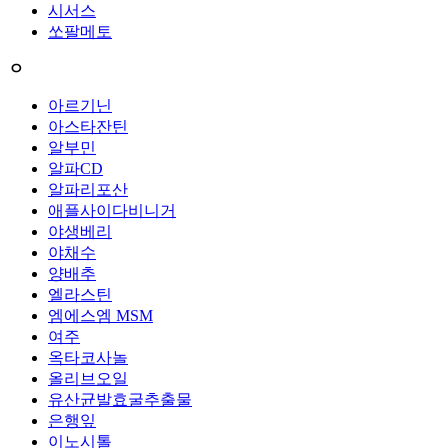
시서스
쏘팔메토
ㅇ
아르기닌
아스타잔틴
알부민
알파CD
알파리포산
애플사이다비니거
야생베리
야채수
양배추
엘라스틴
엠에스엠 MSM
여주
옥타코사놀
올리브오일
유산균발효굴추출물
은행잎
이노시톨