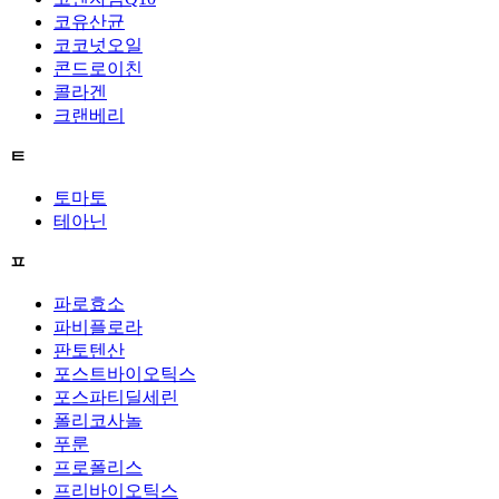
코유산균
코코넛오일
콘드로이친
콜라겐
크랜베리
ㅌ
토마토
테아닌
ㅍ
파로효소
파비플로라
판토텐산
포스트바이오틱스
포스파티딜세린
폴리코사놀
푸룬
프로폴리스
프리바이오틱스