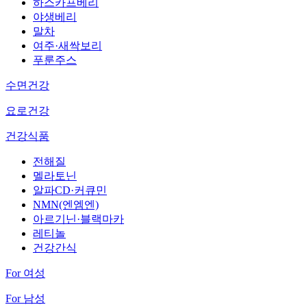
하스카프베리
야생베리
말차
여주·새싹보리
푸룬주스
수면건강
요로건강
건강식품
전해질
멜라토닌
알파CD·커큐민
NMN(엔엠엔)
아르기닌·블랙마카
레티놀
건강간식
For 여성
For 남성