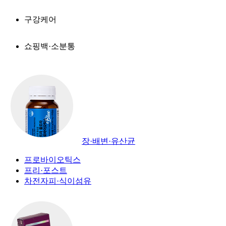
구강케어
쇼핑백·소분통
장·배변·유산균
프로바이오틱스
프리·포스트
차전자피·식이섬유