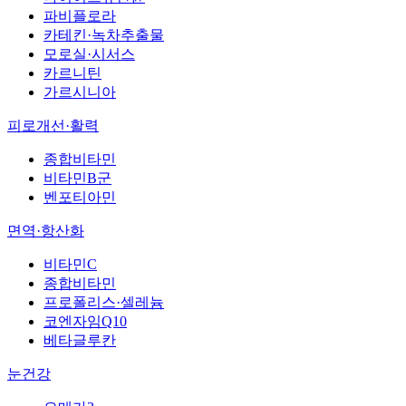
파비플로라
카테킨·녹차추출물
모로실·시서스
카르니틴
가르시니아
피로개선·활력
종합비타민
비타민B군
벤포티아민
면역·항산화
비타민C
종합비타민
프로폴리스·셀레늄
코엔자임Q10
베타글루칸
눈건강