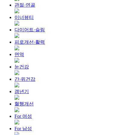
관절·연골
이너뷰티
다이어트·슬림
피로개선·활력
면역
눈건강
간·위건강
갱년기
혈행개선
For 여성
For 남성