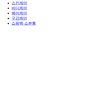
스킨케어
바디케어
헤어케어
구강케어
쇼핑백·소분통