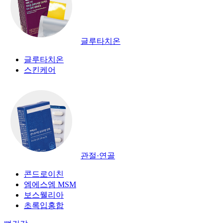
글루타치온
글루타치온
스킨케어
관절·연골
콘드로이친
엠에스엠 MSM
보스웰리아
초록입홍합