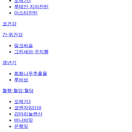
오메가3
루테인·지아잔틴
아스타잔틴
코건강
간·위건강
밀크씨슬
그린세라·꾸지뽕
갱년기
회화나무추출물
루바브
혈행·혈압·혈당
오메가3
코엔자임Q10
감마리놀렌산
바나바잎
은행잎