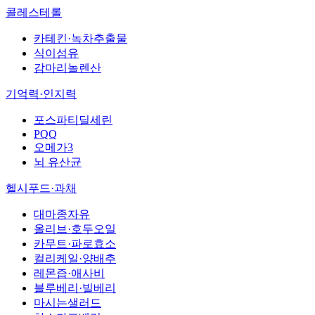
콜레스테롤
카테킨·녹차추출물
식이섬유
감마리놀렌산
기억력·인지력
포스파티딜세린
PQQ
오메가3
뇌 유산균
헬시푸드·과채
대마종자유
올리브·호두오일
카무트·파로효소
컬리케일·양배추
레몬즙·애사비
블루베리·빌베리
마시는샐러드