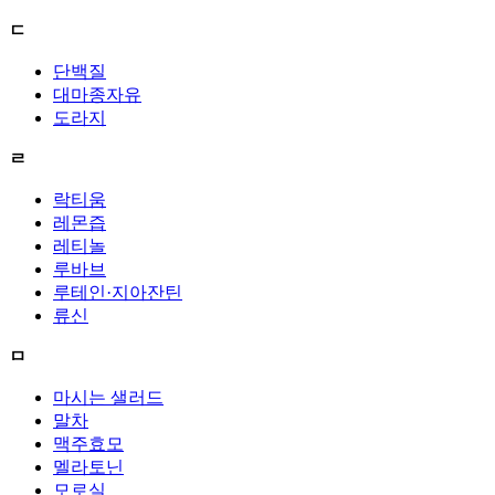
ㄷ
단백질
대마종자유
도라지
ㄹ
락티움
레몬즙
레티놀
루바브
루테인·지아잔틴
류신
ㅁ
마시는 샐러드
말차
맥주효모
멜라토닌
모로실