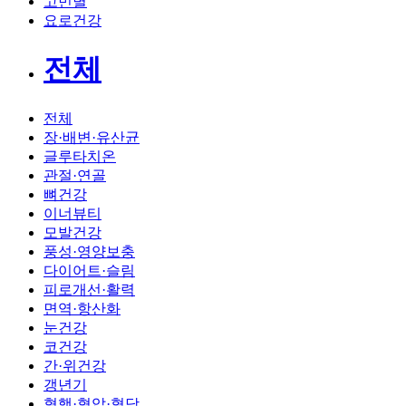
고민별
요로건강
전체
전체
장·배변·유산균
글루타치온
관절·연골
뼈건강
이너뷰티
모발건강
풍성·영양보충
다이어트·슬림
피로개선·활력
면역·항산화
눈건강
코건강
간·위건강
갱년기
혈행·혈압·혈당