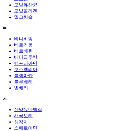
모발유산균
모발콜라겐
밀크씨슬
ㅂ
바나바잎
베르가못
베르베린
베타글루칸
벤포티아민
보스웰리아
블랙마카
블루베리
빌베리
ㅅ
산양유단백질
새싹보리
생강차
스페르미딘