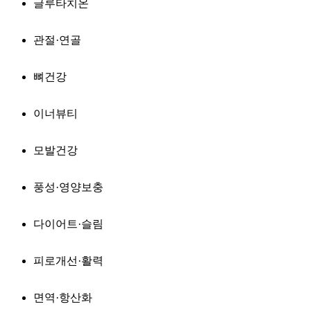
글루타치온
관절·연골
뼈건강
이너뷰티
모발건강
풍성·영양보충
다이어트·슬림
피로개선·활력
면역·항산화