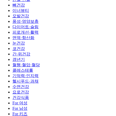
뼈건강
이너뷰티
모발건강
풍성·영양보충
다이어트·슬림
피로개선·활력
면역·항산화
눈건강
코건강
간·위건강
갱년기
혈행·혈압·혈당
콜레스테롤
기억력·인지력
헬시푸드·과채
수면건강
요로건강
건강식품
For 여성
For 남성
For 키즈