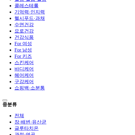
콜레스테롤
기억력·인지력
헬시푸드·과채
수면건강
요로건강
건강식품
For 여성
For 남성
For 키즈
스킨케어
바디케어
헤어케어
구강케어
쇼핑백·소분통
중분류
전체
장·배변·유산균
글루타치온
관절·연골