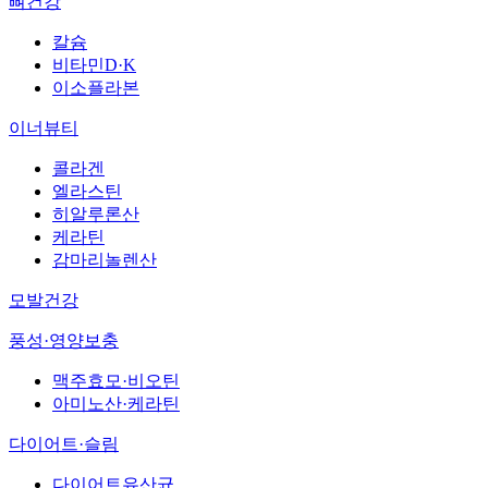
뼈건강
칼슘
비타민D·K
이소플라본
이너뷰티
콜라겐
엘라스틴
히알루론산
케라틴
감마리놀렌산
모발건강
풍성·영양보충
맥주효모·비오틴
아미노산·케라틴
다이어트·슬림
다이어트유산균