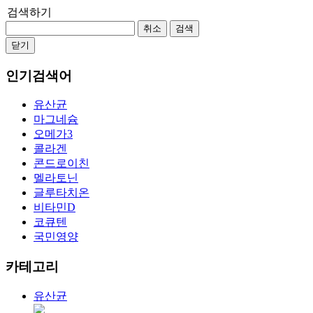
검색하기
취소
검색
닫기
인기검색어
유산균
마그네슘
오메가3
콜라겐
콘드로이친
멜라토닌
글루타치온
비타민D
코큐텐
국민영양
카테고리
유산균