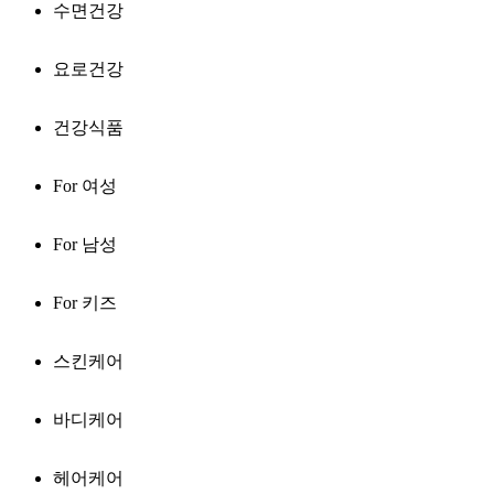
수면건강
요로건강
건강식품
For 여성
For 남성
For 키즈
스킨케어
바디케어
헤어케어