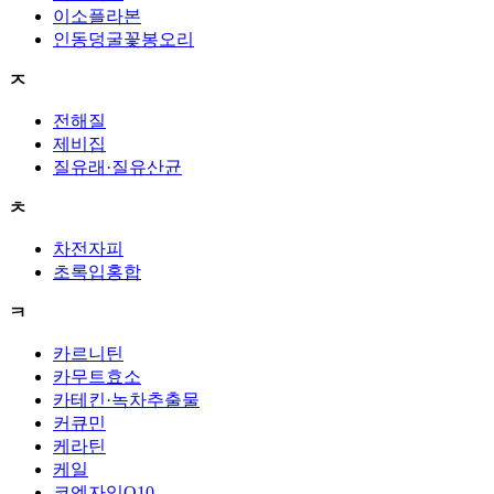
이소플라본
인동덩굴꽃봉오리
ㅈ
전해질
제비집
질유래·질유산균
ㅊ
차전자피
초록입홍합
ㅋ
카르니틴
카무트효소
카테킨·녹차추출물
커큐민
케라틴
케일
코엔자임Q10