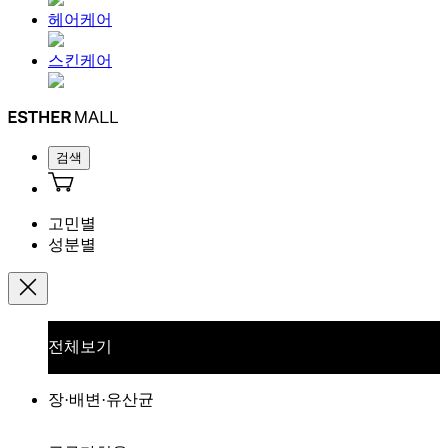
헤어케어
스킨케어
검색
고민별
성분별
전체보기
장·배변·유산균