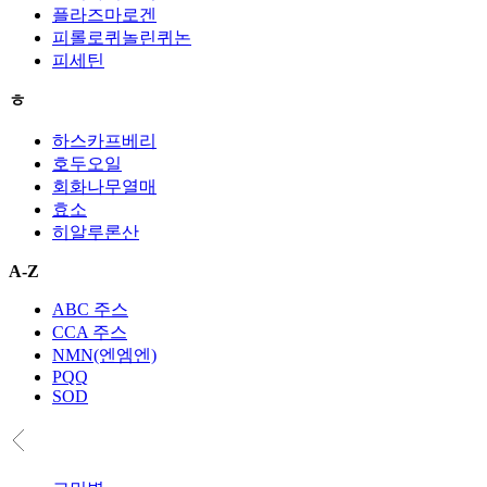
플라즈마로겐
피롤로퀴놀린퀴논
피세틴
ㅎ
하스카프베리
호두오일
회화나무열매
효소
히알루론산
A-Z
ABC 주스
CCA 주스
NMN(엔엠엔)
PQQ
SOD