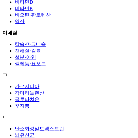
비타민D
비타민K
비오틴·판토텐산
엽산
미네랄
칼슘·마그네슘
전해질·칼륨
철분·아연
셀레늄·요오드
ㄱ
가르시니아
감마리놀렌산
글루타치온
꾸지뽕
ㄴ
난소화성말토덱스트린
뇌유산균