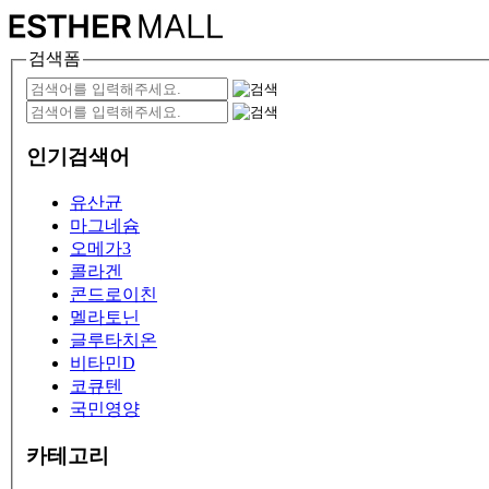
검색폼
인기검색어
유산균
마그네슘
오메가3
콜라겐
콘드로이친
멜라토닌
글루타치온
비타민D
코큐텐
국민영양
카테고리