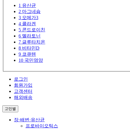
1
유산균
2
마그네슘
3
오메가3
4
콜라겐
5
콘드로이친
6
멜라토닌
7
글루타치온
8
비타민D
9
코큐텐
10
국민영양
로그인
회원가입
고객센터
해외배송
고민별
장·배변·유산균
프로바이오틱스