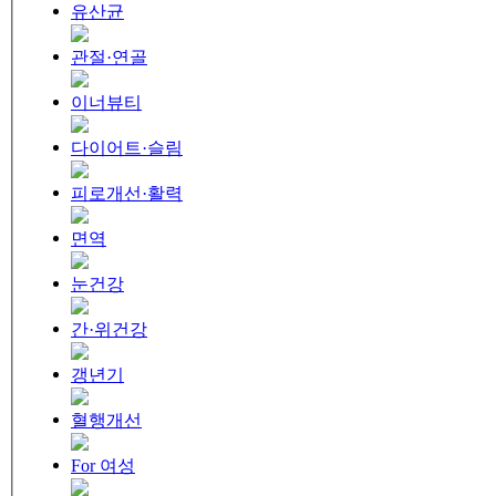
유산균
관절·연골
이너뷰티
다이어트·슬림
피로개선·활력
면역
눈건강
간·위건강
갱년기
혈행개선
For 여성