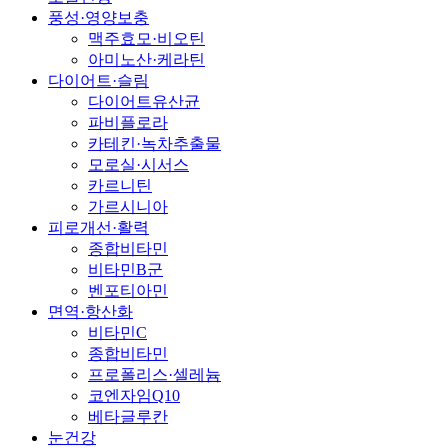
풍성·영양보충
맥주효모·비오틴
아미노산·케라틴
다이어트·슬림
다이어트유산균
파비플로라
카테킨·녹차추출물
모로실·시서스
카르니틴
가르시니아
피로개선·활력
종합비타민
비타민B군
벤포티아민
면역·항산화
비타민C
종합비타민
프로폴리스·셀레늄
코엔자임Q10
베타글루칸
눈건강