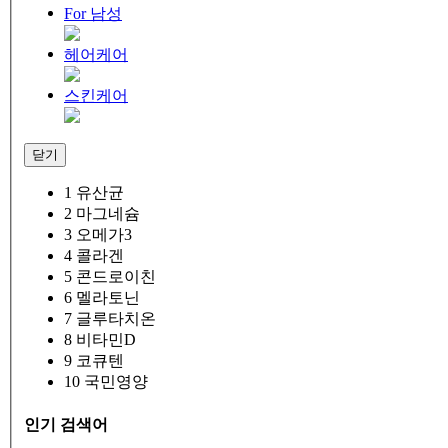
For 남성
헤어케어
스킨케어
닫기
1
유산균
2
마그네슘
3
오메가3
4
콜라겐
5
콘드로이친
6
멜라토닌
7
글루타치온
8
비타민D
9
코큐텐
10
국민영양
인기 검색어