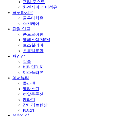
프리·포스트
차전자피·식이섬유
글루타치온
글루타치온
스킨케어
관절·연골
콘드로이친
엠에스엠 MSM
보스웰리아
초록입홍합
뼈건강
칼슘
비타민D·K
이소플라본
이너뷰티
콜라겐
엘라스틴
히알루론산
케라틴
감마리놀렌산
PDRN
모발건강