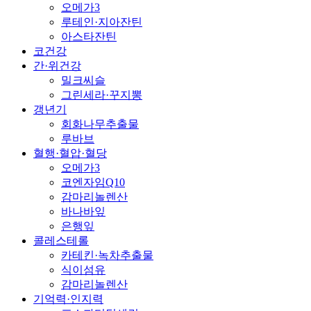
오메가3
루테인·지아잔틴
아스타잔틴
코건강
간·위건강
밀크씨슬
그린세라·꾸지뽕
갱년기
회화나무추출물
루바브
혈행·혈압·혈당
오메가3
코엔자임Q10
감마리놀렌산
바나바잎
은행잎
콜레스테롤
카테킨·녹차추출물
식이섬유
감마리놀렌산
기억력·인지력