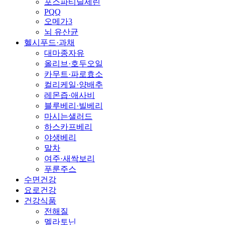
포스파티딜세린
PQQ
오메가3
뇌 유산균
헬시푸드·과채
대마종자유
올리브·호두오일
카무트·파로효소
컬리케일·양배추
레몬즙·애사비
블루베리·빌베리
마시는샐러드
하스카프베리
야생베리
말차
여주·새싹보리
푸룬주스
수면건강
요로건강
건강식품
전해질
멜라토닌