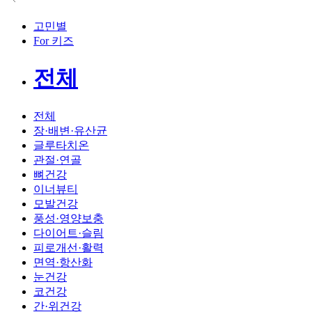
고민별
For 키즈
전체
전체
장·배변·유산균
글루타치온
관절·연골
뼈건강
이너뷰티
모발건강
풍성·영양보충
다이어트·슬림
피로개선·활력
면역·항산화
눈건강
코건강
간·위건강