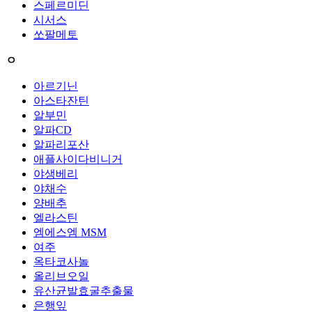
스페르미딘
시서스
쏘팔메토
ㅇ
아르기닌
아스타잔틴
알부민
알파CD
알파리포산
애플사이다비니거
야생베리
야채수
양배추
엘라스틴
엠에스엠 MSM
여주
옥타코사놀
올리브오일
유산균발효굴추출물
은행잎