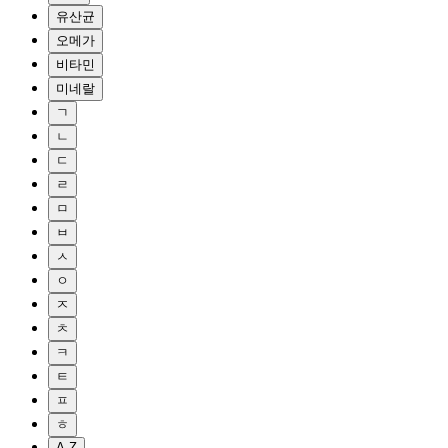
유산균
오메가
비타민
미네랄
ㄱ
ㄴ
ㄷ
ㄹ
ㅁ
ㅂ
ㅅ
ㅇ
ㅈ
ㅊ
ㅋ
ㅌ
ㅍ
ㅎ
A-Z