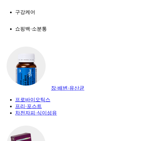
구강케어
쇼핑백·소분통
장·배변·유산균
프로바이오틱스
프리·포스트
차전자피·식이섬유