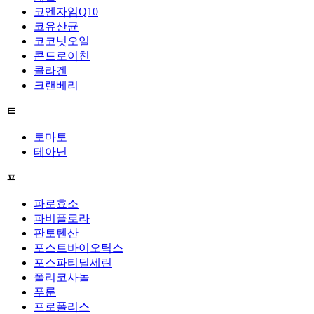
코엔자임Q10
코유산균
코코넛오일
콘드로이친
콜라겐
크랜베리
ㅌ
토마토
테아닌
ㅍ
파로효소
파비플로라
판토텐산
포스트바이오틱스
포스파티딜세린
폴리코사놀
푸룬
프로폴리스