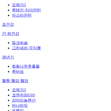
오메가3
루테인·지아잔틴
아스타잔틴
코건강
간·위건강
밀크씨슬
그린세라·꾸지뽕
갱년기
회화나무추출물
루바브
혈행·혈압·혈당
오메가3
코엔자임Q10
감마리놀렌산
바나바잎
은행잎