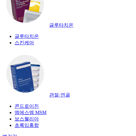
글루타치온
글루타치온
스킨케어
관절·연골
콘드로이친
엠에스엠 MSM
보스웰리아
초록입홍합