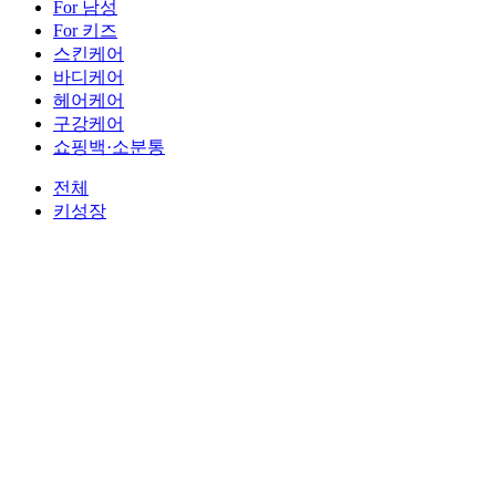
For 남성
For 키즈
스킨케어
바디케어
헤어케어
구강케어
쇼핑백·소분통
전체
키성장