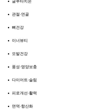
글루타치온
관절·연골
뼈건강
이너뷰티
모발건강
풍성·영양보충
다이어트·슬림
피로개선·활력
면역·항산화