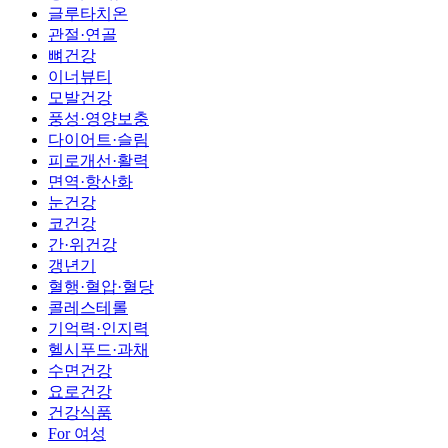
글루타치온
관절·연골
뼈건강
이너뷰티
모발건강
풍성·영양보충
다이어트·슬림
피로개선·활력
면역·항산화
눈건강
코건강
간·위건강
갱년기
혈행·혈압·혈당
콜레스테롤
기억력·인지력
헬시푸드·과채
수면건강
요로건강
건강식품
For 여성