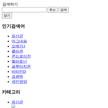
검색하기
취소
검색
닫기
인기검색어
유산균
마그네슘
오메가3
콜라겐
콘드로이친
멜라토닌
글루타치온
비타민D
코큐텐
국민영양
카테고리
유산균