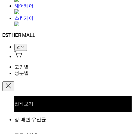
헤어케어
스킨케어
검색
고민별
성분별
전체보기
장·배변·유산균