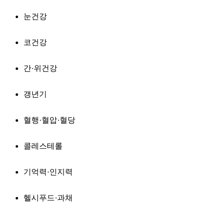
눈건강
코건강
간·위건강
갱년기
혈행·혈압·혈당
콜레스테롤
기억력·인지력
헬시푸드·과채