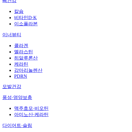
뼈건강
칼슘
비타민D·K
이소플라본
이너뷰티
콜라겐
엘라스틴
히알루론산
케라틴
감마리놀렌산
PDRN
모발건강
풍성·영양보충
맥주효모·비오틴
아미노산·케라틴
다이어트·슬림