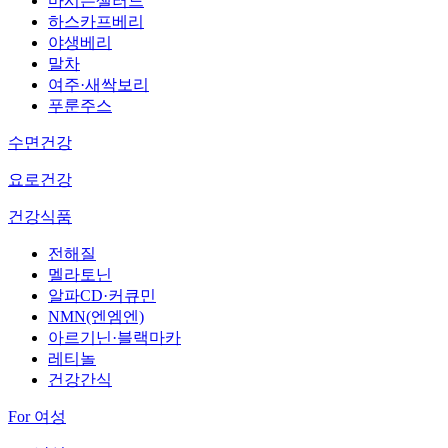
마시는샐러드
하스카프베리
야생베리
말차
여주·새싹보리
푸룬주스
수면건강
요로건강
건강식품
전해질
멜라토닌
알파CD·커큐민
NMN(엔엠엔)
아르기닌·블랙마카
레티놀
건강간식
For 여성