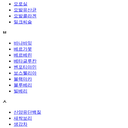
모로실
모발유산균
모발콜라겐
밀크씨슬
ㅂ
바나바잎
베르가못
베르베린
베타글루칸
벤포티아민
보스웰리아
블랙마카
블루베리
빌베리
ㅅ
산양유단백질
새싹보리
생강차