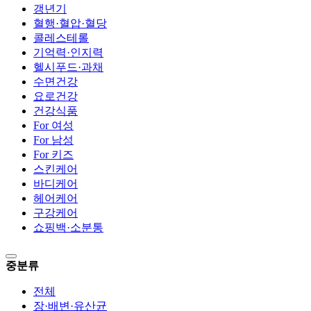
갱년기
혈행·혈압·혈당
콜레스테롤
기억력·인지력
헬시푸드·과채
수면건강
요로건강
건강식품
For 여성
For 남성
For 키즈
스킨케어
바디케어
헤어케어
구강케어
쇼핑백·소분통
중분류
전체
장·배변·유산균