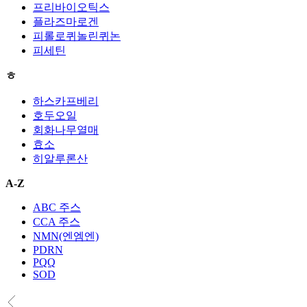
프리바이오틱스
플라즈마로겐
피롤로퀴놀린퀴논
피세틴
ㅎ
하스카프베리
호두오일
회화나무열매
효소
히알루론산
A-Z
ABC 주스
CCA 주스
NMN(엔엠엔)
PDRN
PQQ
SOD