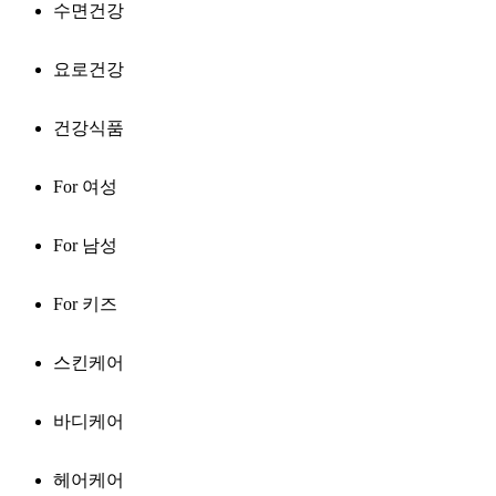
수면건강
요로건강
건강식품
For 여성
For 남성
For 키즈
스킨케어
바디케어
헤어케어