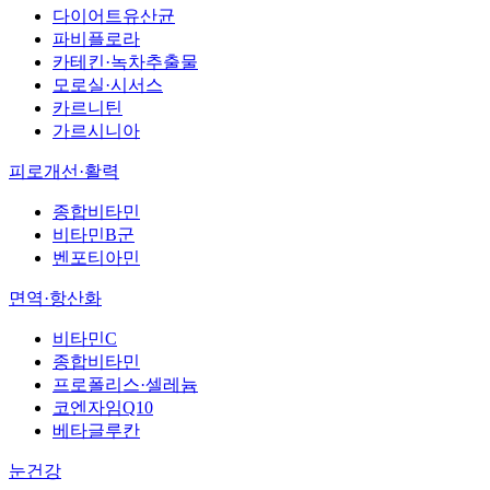
다이어트유산균
파비플로라
카테킨·녹차추출물
모로실·시서스
카르니틴
가르시니아
피로개선·활력
종합비타민
비타민B군
벤포티아민
면역·항산화
비타민C
종합비타민
프로폴리스·셀레늄
코엔자임Q10
베타글루칸
눈건강