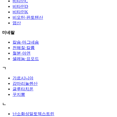
비타민C
비타민D
비타민K
비오틴·판토텐산
엽산
미네랄
칼슘·마그네슘
전해질·칼륨
철분·아연
셀레늄·요오드
ㄱ
가르시니아
감마리놀렌산
글루타치온
꾸지뽕
ㄴ
난소화성말토덱스트린