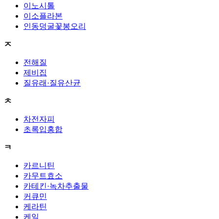
이노시톨
이소플라본
인동덩굴꽃봉오리
ㅈ
전해질
제비집
질유래·질유산균
ㅊ
차전자피
초록입홍합
ㅋ
카르니틴
카무트효소
카테킨·녹차추출물
커큐민
케라틴
케일