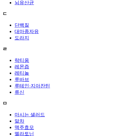
뇌유산균
ㄷ
단백질
대마종자유
도라지
ㄹ
락티움
레몬즙
레티놀
루바브
루테인·지아잔틴
류신
ㅁ
마시는 샐러드
말차
맥주효모
멜라토닌