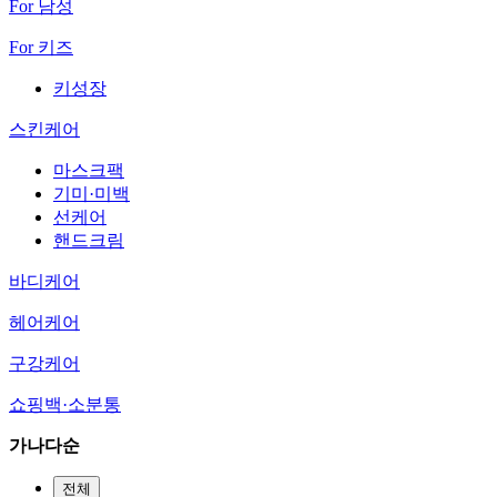
For 남성
For 키즈
키성장
스킨케어
마스크팩
기미·미백
선케어
핸드크림
바디케어
헤어케어
구강케어
쇼핑백·소분통
가나다순
전체