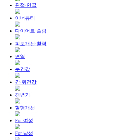
관절·연골
이너뷰티
다이어트·슬림
피로개선·활력
면역
눈건강
간·위건강
갱년기
혈행개선
For 여성
For 남성