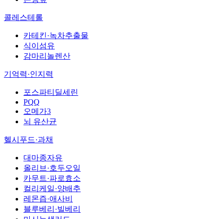
콜레스테롤
카테킨·녹차추출물
식이섬유
감마리놀렌산
기억력·인지력
포스파티딜세린
PQQ
오메가3
뇌 유산균
헬시푸드·과채
대마종자유
올리브·호두오일
카무트·파로효소
컬리케일·양배추
레몬즙·애사비
블루베리·빌베리