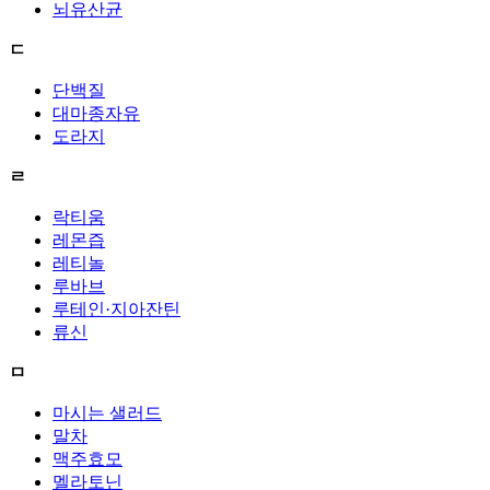
뇌유산균
ㄷ
단백질
대마종자유
도라지
ㄹ
락티움
레몬즙
레티놀
루바브
루테인·지아잔틴
류신
ㅁ
마시는 샐러드
말차
맥주효모
멜라토닌