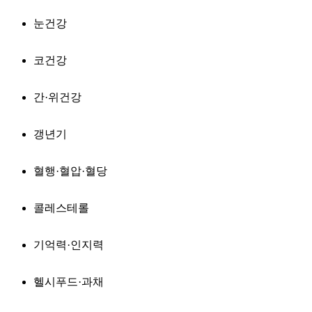
눈건강
코건강
간·위건강
갱년기
혈행·혈압·혈당
콜레스테롤
기억력·인지력
헬시푸드·과채