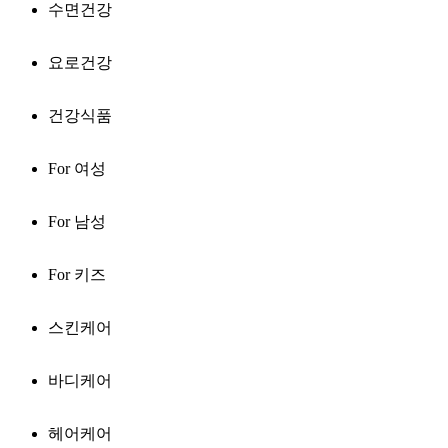
수면건강
요로건강
건강식품
For 여성
For 남성
For 키즈
스킨케어
바디케어
헤어케어