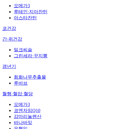
오메가3
루테인·지아잔틴
아스타잔틴
코건강
간·위건강
밀크씨슬
그린세라·꾸지뽕
갱년기
회화나무추출물
루바브
혈행·혈압·혈당
오메가3
코엔자임Q10
감마리놀렌산
바나바잎
은행잎