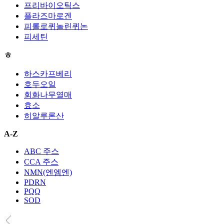
프리바이오틱스
플라즈마로겐
피롤로퀴놀린퀴논
피세틴
ㅎ
하스카프베리
호두오일
회화나무열매
효소
히알루론산
A-Z
ABC 주스
CCA 주스
NMN(엔엠엔)
PDRN
PQQ
SOD