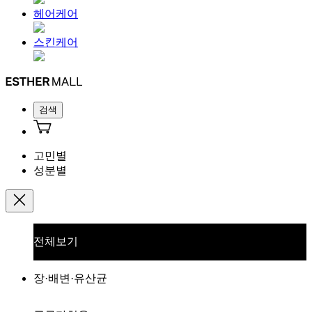
헤어케어
스킨케어
검색
고민별
성분별
전체보기
장·배변·유산균