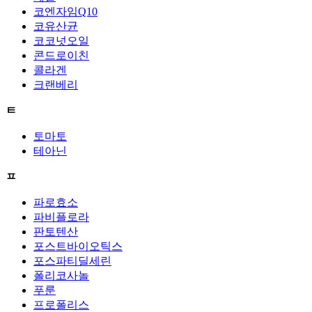
코엔자임Q10
코유산균
코코넛오일
콘드로이친
콜라겐
크랜베리
ㅌ
토마토
테아닌
ㅍ
파로효소
파비플로라
판토텐산
포스트바이오틱스
포스파티딜세린
폴리코사놀
푸룬
프로폴리스