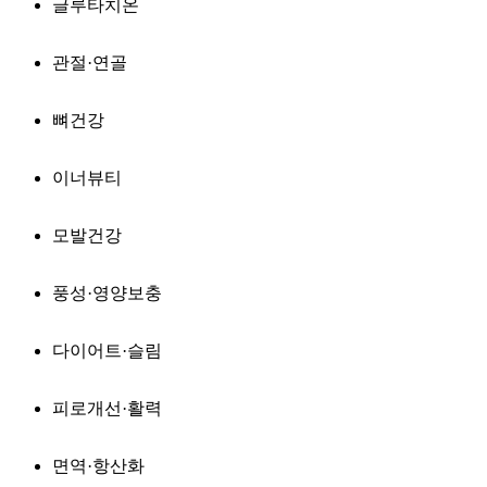
글루타치온
관절·연골
뼈건강
이너뷰티
모발건강
풍성·영양보충
다이어트·슬림
피로개선·활력
면역·항산화