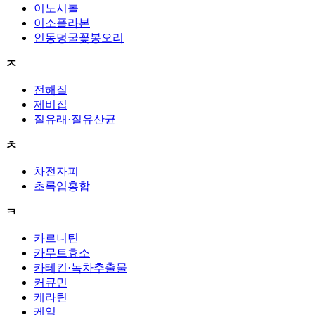
이노시톨
이소플라본
인동덩굴꽃봉오리
ㅈ
전해질
제비집
질유래·질유산균
ㅊ
차전자피
초록입홍합
ㅋ
카르니틴
카무트효소
카테킨·녹차추출물
커큐민
케라틴
케일