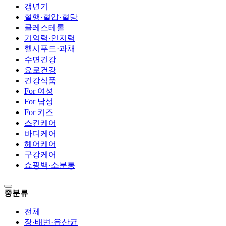
갱년기
혈행·혈압·혈당
콜레스테롤
기억력·인지력
헬시푸드·과채
수면건강
요로건강
건강식품
For 여성
For 남성
For 키즈
스킨케어
바디케어
헤어케어
구강케어
쇼핑백·소분통
중분류
전체
장·배변·유산균