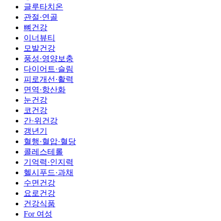
글루타치온
관절·연골
뼈건강
이너뷰티
모발건강
풍성·영양보충
다이어트·슬림
피로개선·활력
면역·항산화
눈건강
코건강
간·위건강
갱년기
혈행·혈압·혈당
콜레스테롤
기억력·인지력
헬시푸드·과채
수면건강
요로건강
건강식품
For 여성