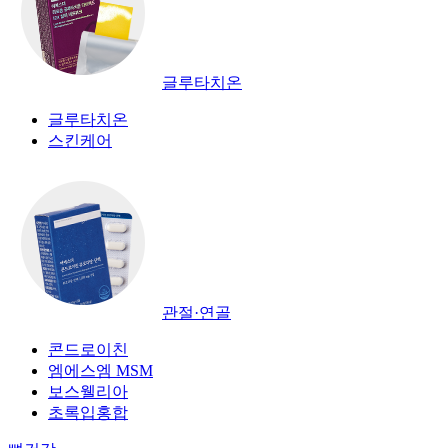
글루타치온
글루타치온
스킨케어
관절·연골
콘드로이친
엠에스엠 MSM
보스웰리아
초록입홍합