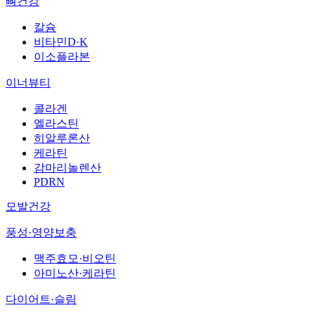
뼈건강
칼슘
비타민D·K
이소플라본
이너뷰티
콜라겐
엘라스틴
히알루론산
케라틴
감마리놀렌산
PDRN
모발건강
풍성·영양보충
맥주효모·비오틴
아미노산·케라틴
다이어트·슬림