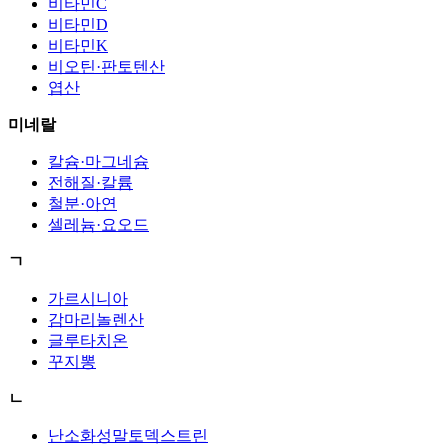
비타민C
비타민D
비타민K
비오틴·판토텐산
엽산
미네랄
칼슘·마그네슘
전해질·칼륨
철분·아연
셀레늄·요오드
ㄱ
가르시니아
감마리놀렌산
글루타치온
꾸지뽕
ㄴ
난소화성말토덱스트린