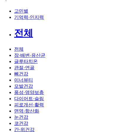
고민별
기억력·인지력
전체
전체
장·배변·유산균
글루타치온
관절·연골
뼈건강
이너뷰티
모발건강
풍성·영양보충
다이어트·슬림
피로개선·활력
면역·항산화
눈건강
코건강
간·위건강