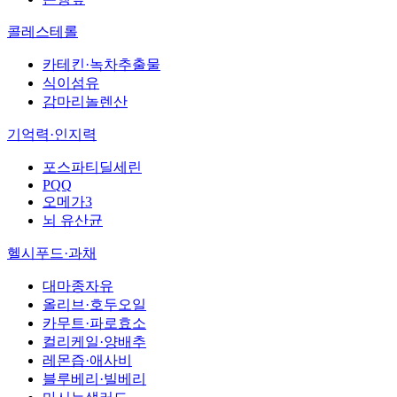
콜레스테롤
카테킨·녹차추출물
식이섬유
감마리놀렌산
기억력·인지력
포스파티딜세린
PQQ
오메가3
뇌 유산균
헬시푸드·과채
대마종자유
올리브·호두오일
카무트·파로효소
컬리케일·양배추
레몬즙·애사비
블루베리·빌베리