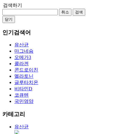
검색하기
취소
검색
닫기
인기검색어
유산균
마그네슘
오메가3
콜라겐
콘드로이친
멜라토닌
글루타치온
비타민D
코큐텐
국민영양
카테고리
유산균