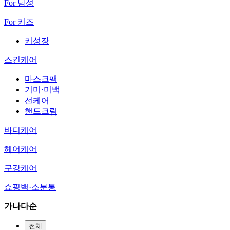
For 남성
For 키즈
키성장
스킨케어
마스크팩
기미·미백
선케어
핸드크림
바디케어
헤어케어
구강케어
쇼핑백·소분통
가나다순
전체