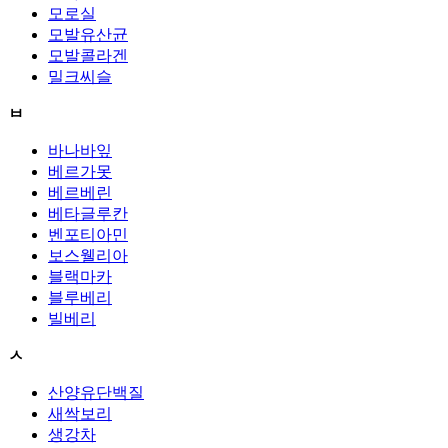
모로실
모발유산균
모발콜라겐
밀크씨슬
ㅂ
바나바잎
베르가못
베르베린
베타글루칸
벤포티아민
보스웰리아
블랙마카
블루베리
빌베리
ㅅ
산양유단백질
새싹보리
생강차