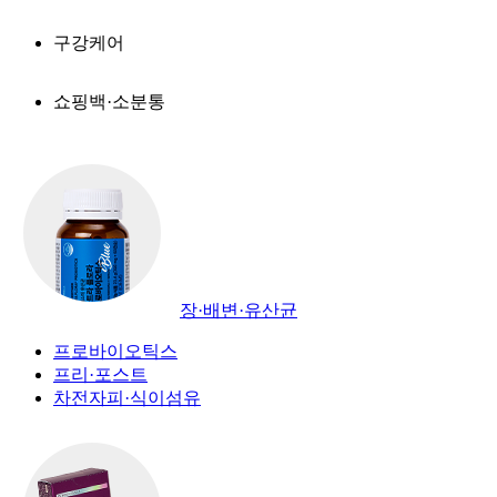
구강케어
쇼핑백·소분통
장·배변·유산균
프로바이오틱스
프리·포스트
차전자피·식이섬유