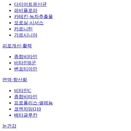
다이어트유산균
파비플로라
카테킨·녹차추출물
모로실·시서스
카르니틴
가르시니아
피로개선·활력
종합비타민
비타민B군
벤포티아민
면역·항산화
비타민C
종합비타민
프로폴리스·셀레늄
코엔자임Q10
베타글루칸
눈건강