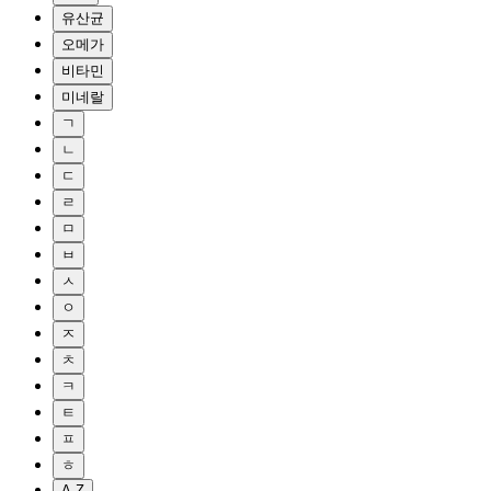
유산균
오메가
비타민
미네랄
ㄱ
ㄴ
ㄷ
ㄹ
ㅁ
ㅂ
ㅅ
ㅇ
ㅈ
ㅊ
ㅋ
ㅌ
ㅍ
ㅎ
A-Z