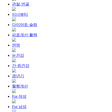
관절·연골
이너뷰티
다이어트·슬림
피로개선·활력
면역
눈건강
간·위건강
갱년기
혈행개선
For 여성
For 남성