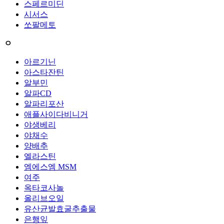
스페르미딘
시서스
쏘팔메토
ㅇ
아르기닌
아스타잔틴
알부민
알파CD
알파리포산
애플사이다비니거
야생베리
야채수
양배추
엘라스틴
엠에스엠 MSM
여주
옥타코사놀
올리브오일
유산균발효굴추출물
은행잎