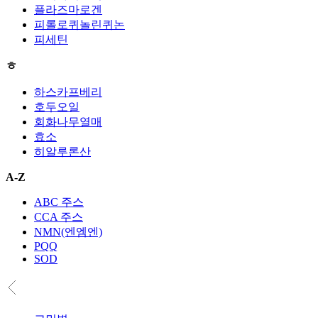
플라즈마로겐
피롤로퀴놀린퀴논
피세틴
ㅎ
하스카프베리
호두오일
회화나무열매
효소
히알루론산
A-Z
ABC 주스
CCA 주스
NMN(엔엠엔)
PQQ
SOD