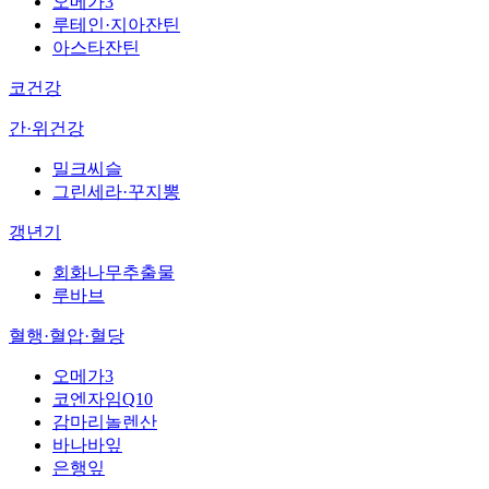
오메가3
루테인·지아잔틴
아스타잔틴
코건강
간·위건강
밀크씨슬
그린세라·꾸지뽕
갱년기
회화나무추출물
루바브
혈행·혈압·혈당
오메가3
코엔자임Q10
감마리놀렌산
바나바잎
은행잎