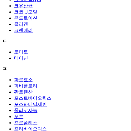
코유산균
코코넛오일
콘드로이친
콜라겐
크랜베리
ㅌ
토마토
테아닌
ㅍ
파로효소
파비플로라
판토텐산
포스트바이오틱스
포스파티딜세린
폴리코사놀
푸룬
프로폴리스
프리바이오틱스