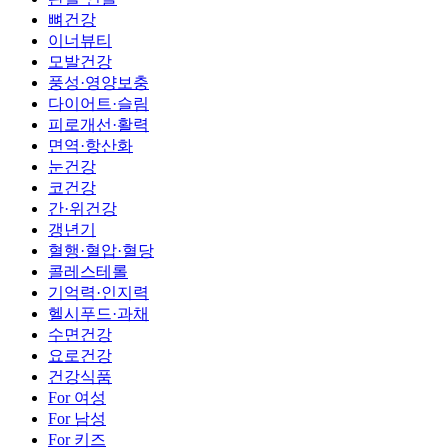
뼈건강
이너뷰티
모발건강
풍성·영양보충
다이어트·슬림
피로개선·활력
면역·항산화
눈건강
코건강
간·위건강
갱년기
혈행·혈압·혈당
콜레스테롤
기억력·인지력
헬시푸드·과채
수면건강
요로건강
건강식품
For 여성
For 남성
For 키즈