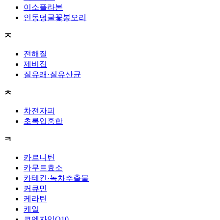
이소플라본
인동덩굴꽃봉오리
ㅈ
전해질
제비집
질유래·질유산균
ㅊ
차전자피
초록입홍합
ㅋ
카르니틴
카무트효소
카테킨·녹차추출물
커큐민
케라틴
케일
코엔자임Q10