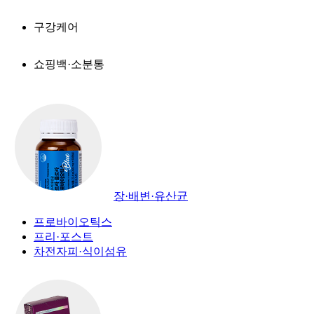
구강케어
쇼핑백·소분통
장·배변·유산균
프로바이오틱스
프리·포스트
차전자피·식이섬유