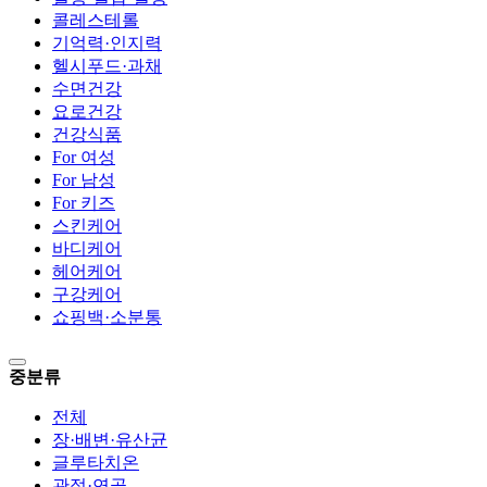
콜레스테롤
기억력·인지력
헬시푸드·과채
수면건강
요로건강
건강식품
For 여성
For 남성
For 키즈
스킨케어
바디케어
헤어케어
구강케어
쇼핑백·소분통
중분류
전체
장·배변·유산균
글루타치온
관절·연골