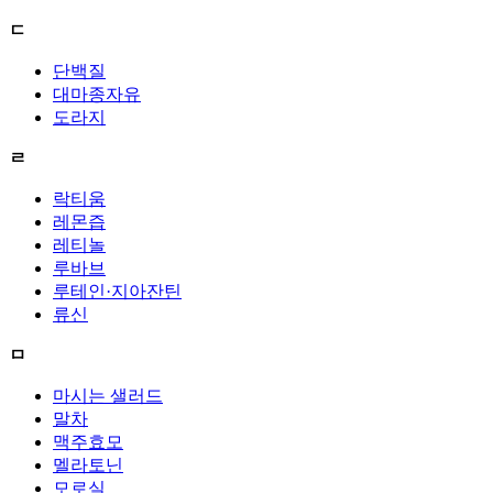
ㄷ
단백질
대마종자유
도라지
ㄹ
락티움
레몬즙
레티놀
루바브
루테인·지아잔틴
류신
ㅁ
마시는 샐러드
말차
맥주효모
멜라토닌
모로실