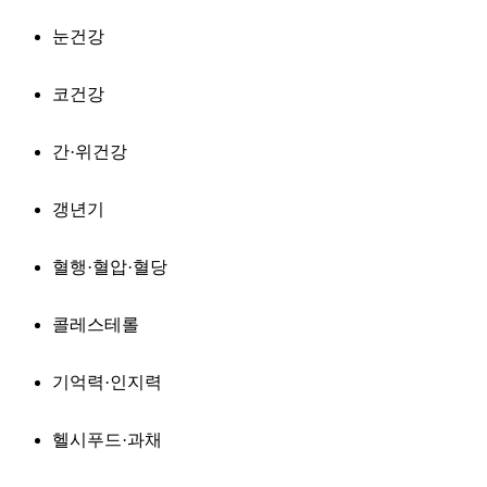
눈건강
코건강
간·위건강
갱년기
혈행·혈압·혈당
콜레스테롤
기억력·인지력
헬시푸드·과채