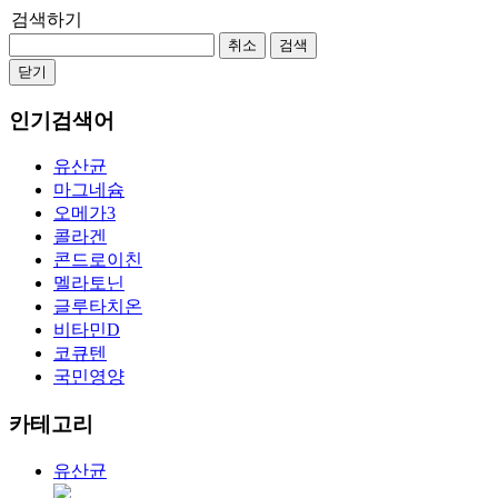
검색하기
취소
검색
닫기
인기검색어
유산균
마그네슘
오메가3
콜라겐
콘드로이친
멜라토닌
글루타치온
비타민D
코큐텐
국민영양
카테고리
유산균