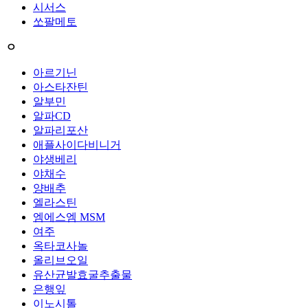
시서스
쏘팔메토
ㅇ
아르기닌
아스타잔틴
알부민
알파CD
알파리포산
애플사이다비니거
야생베리
야채수
양배추
엘라스틴
엠에스엠 MSM
여주
옥타코사놀
올리브오일
유산균발효굴추출물
은행잎
이노시톨