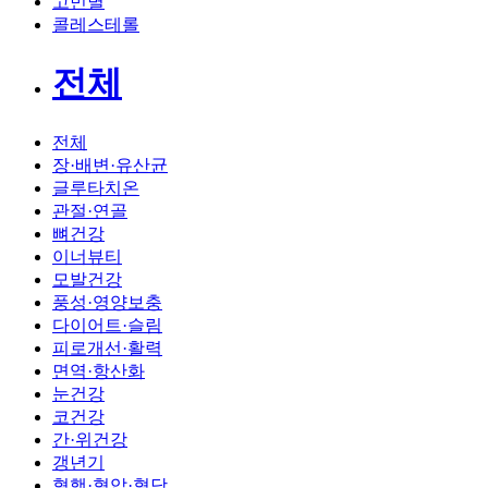
고민별
콜레스테롤
전체
전체
장·배변·유산균
글루타치온
관절·연골
뼈건강
이너뷰티
모발건강
풍성·영양보충
다이어트·슬림
피로개선·활력
면역·항산화
눈건강
코건강
간·위건강
갱년기
혈행·혈압·혈당