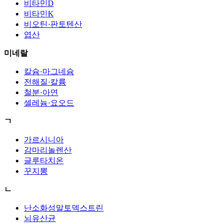
비타민D
비타민K
비오틴·판토텐산
엽산
미네랄
칼슘·마그네슘
전해질·칼륨
철분·아연
셀레늄·요오드
ㄱ
가르시니아
감마리놀렌산
글루타치온
꾸지뽕
ㄴ
난소화성말토덱스트린
뇌유산균