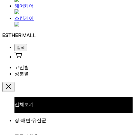
헤어케어
스킨케어
검색
고민별
성분별
전체보기
장·배변·유산균