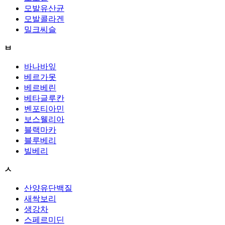
모발유산균
모발콜라겐
밀크씨슬
ㅂ
바나바잎
베르가못
베르베린
베타글루칸
벤포티아민
보스웰리아
블랙마카
블루베리
빌베리
ㅅ
산양유단백질
새싹보리
생강차
스페르미딘