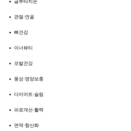
글루타치온
관절·연골
뼈건강
이너뷰티
모발건강
풍성·영양보충
다이어트·슬림
피로개선·활력
면역·항산화