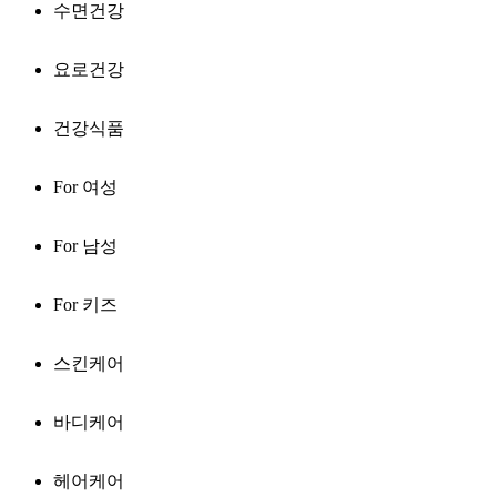
수면건강
요로건강
건강식품
For 여성
For 남성
For 키즈
스킨케어
바디케어
헤어케어