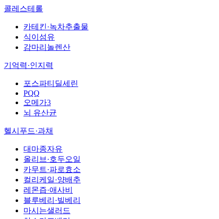
콜레스테롤
카테킨·녹차추출물
식이섬유
감마리놀렌산
기억력·인지력
포스파티딜세린
PQQ
오메가3
뇌 유산균
헬시푸드·과채
대마종자유
올리브·호두오일
카무트·파로효소
컬리케일·양배추
레몬즙·애사비
블루베리·빌베리
마시는샐러드