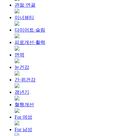
관절·연골
이너뷰티
다이어트·슬림
피로개선·활력
면역
눈건강
간·위건강
갱년기
혈행개선
For 여성
For 남성