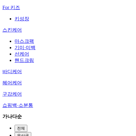
For 키즈
키성장
스킨케어
마스크팩
기미·미백
선케어
핸드크림
바디케어
헤어케어
구강케어
쇼핑백·소분통
가나다순
전체
유산균