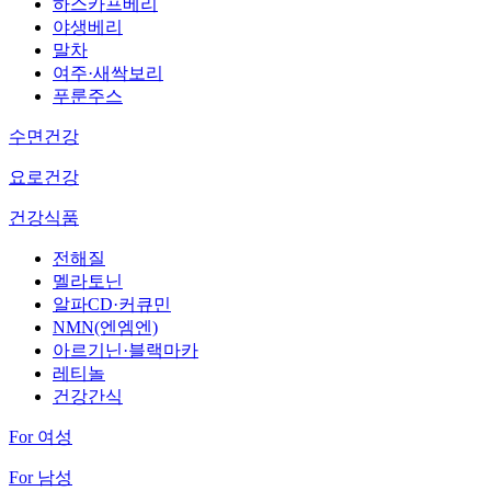
하스카프베리
야생베리
말차
여주·새싹보리
푸룬주스
수면건강
요로건강
건강식품
전해질
멜라토닌
알파CD·커큐민
NMN(엔엠엔)
아르기닌·블랙마카
레티놀
건강간식
For 여성
For 남성