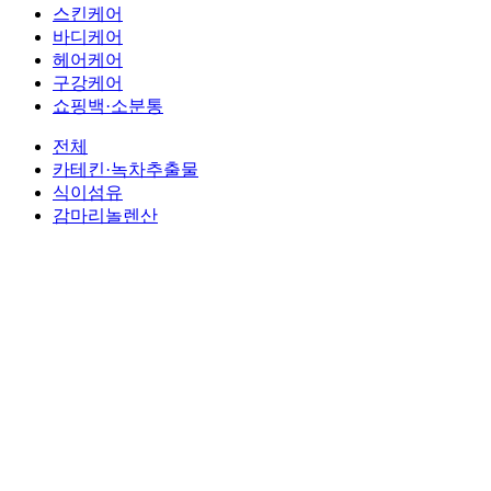
스킨케어
바디케어
헤어케어
구강케어
쇼핑백·소분통
전체
카테킨·녹차추출물
식이섬유
감마리놀렌산