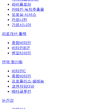
파비플로라
카테킨·녹차추출물
모로실·시서스
카르니틴
가르시니아
피로개선·활력
종합비타민
비타민B군
벤포티아민
면역·항산화
비타민C
종합비타민
프로폴리스·셀레늄
코엔자임Q10
베타글루칸
눈건강