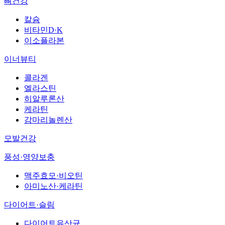
뼈건강
칼슘
비타민D·K
이소플라본
이너뷰티
콜라겐
엘라스틴
히알루론산
케라틴
감마리놀렌산
모발건강
풍성·영양보충
맥주효모·비오틴
아미노산·케라틴
다이어트·슬림
다이어트유산균