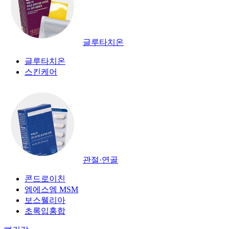
글루타치온
글루타치온
스킨케어
관절·연골
콘드로이친
엠에스엠 MSM
보스웰리아
초록입홍합