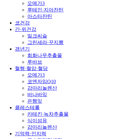
오메가3
루테인·지아잔틴
아스타잔틴
코건강
간·위건강
밀크씨슬
그린세라·꾸지뽕
갱년기
회화나무추출물
루바브
혈행·혈압·혈당
오메가3
코엔자임Q10
감마리놀렌산
바나바잎
은행잎
콜레스테롤
카테킨·녹차추출물
식이섬유
감마리놀렌산
기억력·인지력