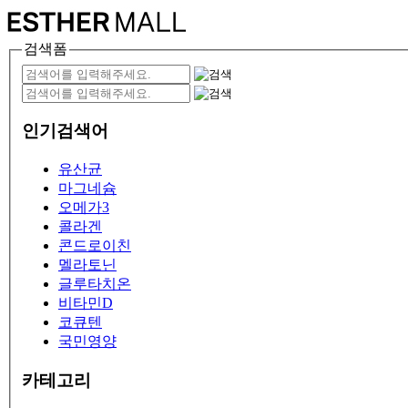
검색폼
인기검색어
유산균
마그네슘
오메가3
콜라겐
콘드로이친
멜라토닌
글루타치온
비타민D
코큐텐
국민영양
카테고리