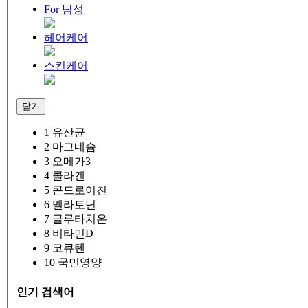
For 남성
헤어케어
스킨케어
닫기
1
유산균
2
마그네슘
3
오메가3
4
콜라겐
5
콘드로이친
6
멜라토닌
7
글루타치온
8
비타민D
9
코큐텐
10
국민영양
인기 검색어