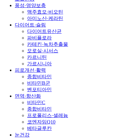
풍성·영양보충
맥주효모·비오틴
아미노산·케라틴
다이어트·슬림
다이어트유산균
파비플로라
카테킨·녹차추출물
모로실·시서스
카르니틴
가르시니아
피로개선·활력
종합비타민
비타민B군
벤포티아민
면역·항산화
비타민C
종합비타민
프로폴리스·셀레늄
코엔자임Q10
베타글루칸
눈건강