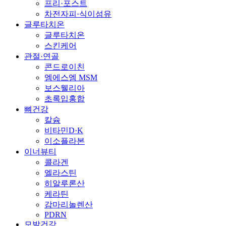
프리·포스트
차전자피·식이섬유
글루타치온
글루타치온
스킨케어
관절·연골
콘드로이친
엠에스엠 MSM
보스웰리아
초록입홍합
뼈건강
칼슘
비타민D·K
이소플라본
이너뷰티
콜라겐
엘라스틴
히알루론산
케라틴
감마리놀렌산
PDRN
모발건강