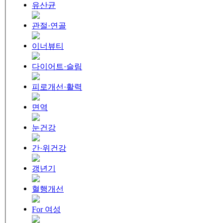
유산균
관절·연골
이너뷰티
다이어트·슬림
피로개선·활력
면역
눈건강
간·위건강
갱년기
혈행개선
For 여성