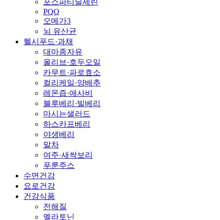
포스파티딜세린
PQQ
오메가3
뇌 유산균
헬시푸드·과채
대마종자유
올리브·호두오일
카무트·파로효소
컬리케일·양배추
레몬즙·애사비
블루베리·빌베리
마시는샐러드
하스카프베리
야생베리
말차
여주·새싹보리
푸룬주스
수면건강
요로건강
건강식품
전해질
멜라토닌