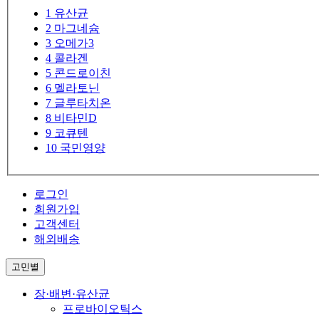
1
유산균
2
마그네슘
3
오메가3
4
콜라겐
5
콘드로이친
6
멜라토닌
7
글루타치온
8
비타민D
9
코큐텐
10
국민영양
로그인
회원가입
고객센터
해외배송
고민별
장·배변·유산균
프로바이오틱스