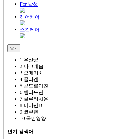
For 남성
헤어케어
스킨케어
닫기
1
유산균
2
마그네슘
3
오메가3
4
콜라겐
5
콘드로이친
6
멜라토닌
7
글루타치온
8
비타민D
9
코큐텐
10
국민영양
인기 검색어