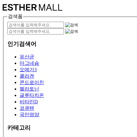
검색폼
인기검색어
유산균
마그네슘
오메가3
콜라겐
콘드로이친
멜라토닌
글루타치온
비타민D
코큐텐
국민영양
카테고리