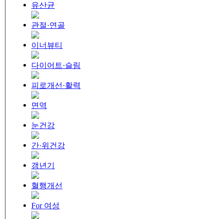
유산균
관절·연골
이너뷰티
다이어트·슬림
피로개선·활력
면역
눈건강
간·위건강
갱년기
혈행개선
For 여성