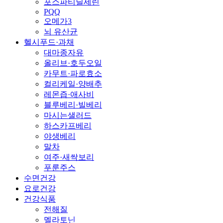
포스파티딜세린
PQQ
오메가3
뇌 유산균
헬시푸드·과채
대마종자유
올리브·호두오일
카무트·파로효소
컬리케일·양배추
레몬즙·애사비
블루베리·빌베리
마시는샐러드
하스카프베리
야생베리
말차
여주·새싹보리
푸룬주스
수면건강
요로건강
건강식품
전해질
멜라토닌