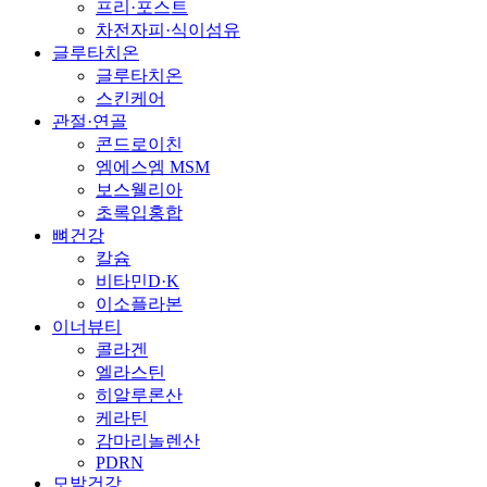
프리·포스트
차전자피·식이섬유
글루타치온
글루타치온
스킨케어
관절·연골
콘드로이친
엠에스엠 MSM
보스웰리아
초록입홍합
뼈건강
칼슘
비타민D·K
이소플라본
이너뷰티
콜라겐
엘라스틴
히알루론산
케라틴
감마리놀렌산
PDRN
모발건강