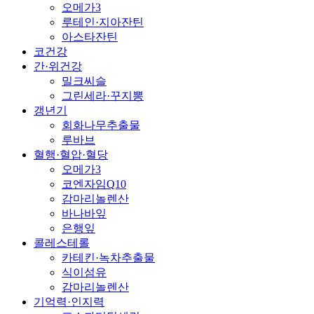
오메가3
루테인·지아잔틴
아스타잔틴
코건강
간·위건강
밀크씨슬
그린세라·꾸지뽕
갱년기
회화나무추출물
루바브
혈행·혈압·혈당
오메가3
코엔자임Q10
감마리놀렌산
바나바잎
은행잎
콜레스테롤
카테킨·녹차추출물
식이섬유
감마리놀렌산
기억력·인지력