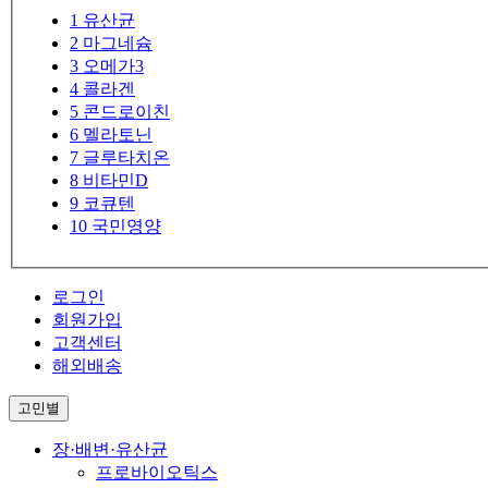
1
유산균
2
마그네슘
3
오메가3
4
콜라겐
5
콘드로이친
6
멜라토닌
7
글루타치온
8
비타민D
9
코큐텐
10
국민영양
로그인
회원가입
고객센터
해외배송
고민별
장·배변·유산균
프로바이오틱스