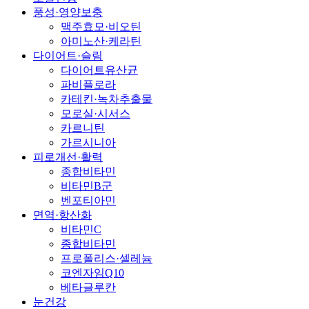
풍성·영양보충
맥주효모·비오틴
아미노산·케라틴
다이어트·슬림
다이어트유산균
파비플로라
카테킨·녹차추출물
모로실·시서스
카르니틴
가르시니아
피로개선·활력
종합비타민
비타민B군
벤포티아민
면역·항산화
비타민C
종합비타민
프로폴리스·셀레늄
코엔자임Q10
베타글루칸
눈건강