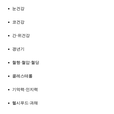
눈건강
코건강
간·위건강
갱년기
혈행·혈압·혈당
콜레스테롤
기억력·인지력
헬시푸드·과채