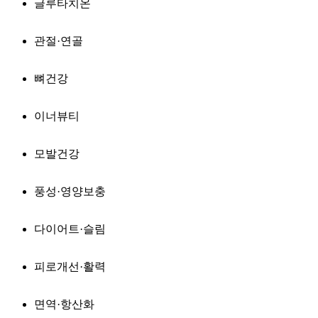
글루타치온
관절·연골
뼈건강
이너뷰티
모발건강
풍성·영양보충
다이어트·슬림
피로개선·활력
면역·항산화