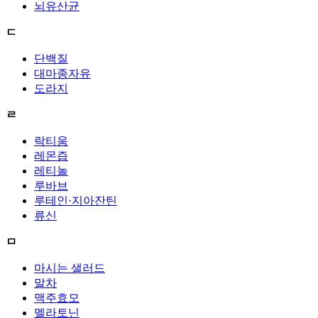
뇌유산균
ㄷ
단백질
대마종자유
도라지
ㄹ
락티움
레몬즙
레티놀
루바브
루테인·지아잔틴
류신
ㅁ
마시는 샐러드
말차
맥주효모
멜라토닌