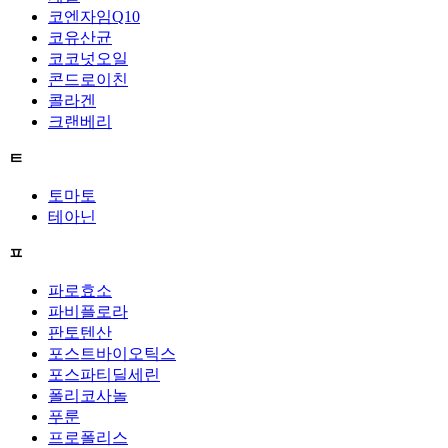
코엔자임Q10
코유산균
코코넛오일
콘드로이친
콜라겐
크랜베리
ㅌ
토마토
테아닌
ㅍ
파로효소
파비플로라
판토텐산
포스트바이오틱스
포스파티딜세린
폴리코사놀
푸룬
프로폴리스