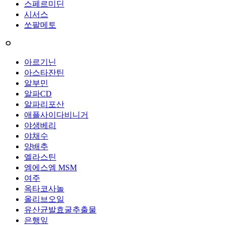
스페르미딘
시서스
쏘팔메토
ㅇ
아르기닌
아스타잔틴
알부민
알파CD
알파리포산
애플사이다비니거
야생베리
야채수
양배추
엘라스틴
엠에스엠 MSM
여주
옥타코사놀
올리브오일
유산균발효굴추출물
은행잎