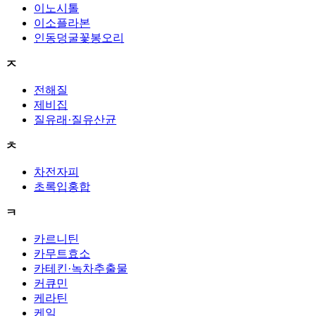
이노시톨
이소플라본
인동덩굴꽃봉오리
ㅈ
전해질
제비집
질유래·질유산균
ㅊ
차전자피
초록입홍합
ㅋ
카르니틴
카무트효소
카테킨·녹차추출물
커큐민
케라틴
케일