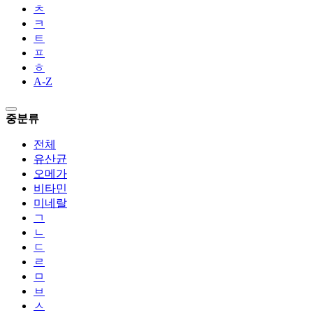
ㅊ
ㅋ
ㅌ
ㅍ
ㅎ
A-Z
중분류
전체
유산균
오메가
비타민
미네랄
ㄱ
ㄴ
ㄷ
ㄹ
ㅁ
ㅂ
ㅅ