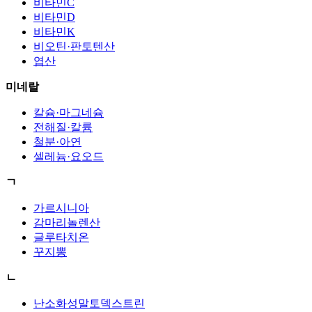
비타민C
비타민D
비타민K
비오틴·판토텐산
엽산
미네랄
칼슘·마그네슘
전해질·칼륨
철분·아연
셀레늄·요오드
ㄱ
가르시니아
감마리놀렌산
글루타치온
꾸지뽕
ㄴ
난소화성말토덱스트린