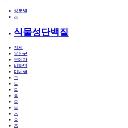
성분별
ㅅ
식물성단백질
전체
유산균
오메가
비타민
미네랄
ㄱ
ㄴ
ㄷ
ㄹ
ㅁ
ㅂ
ㅅ
ㅇ
ㅈ