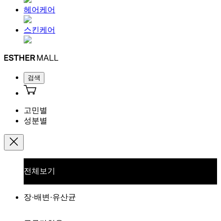
헤어케어
스킨케어
검색
고민별
성분별
전체보기
장·배변·유산균