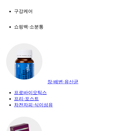
구강케어
쇼핑백·소분통
장·배변·유산균
프로바이오틱스
프리·포스트
차전자피·식이섬유