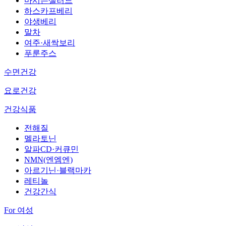
마시는샐러드
하스카프베리
야생베리
말차
여주·새싹보리
푸룬주스
수면건강
요로건강
건강식품
전해질
멜라토닌
알파CD·커큐민
NMN(엔엠엔)
아르기닌·블랙마카
레티놀
건강간식
For 여성