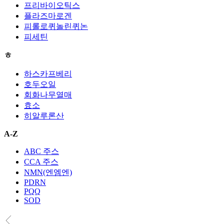
프리바이오틱스
플라즈마로겐
피롤로퀴놀린퀴논
피세틴
ㅎ
하스카프베리
호두오일
회화나무열매
효소
히알루론산
A-Z
ABC 주스
CCA 주스
NMN(엔엠엔)
PDRN
PQQ
SOD