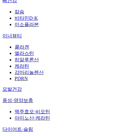
뼈건강
칼슘
비타민D·K
이소플라본
이너뷰티
콜라겐
엘라스틴
히알루론산
케라틴
감마리놀렌산
PDRN
모발건강
풍성·영양보충
맥주효모·비오틴
아미노산·케라틴
다이어트·슬림