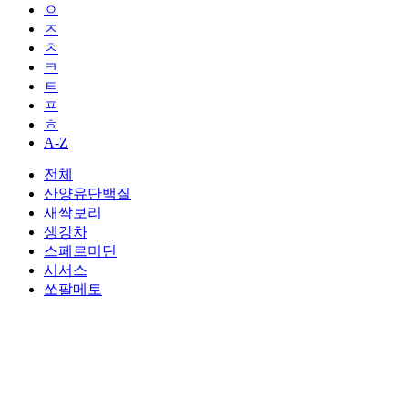
ㅇ
ㅈ
ㅊ
ㅋ
ㅌ
ㅍ
ㅎ
A-Z
전체
산양유단백질
새싹보리
생강차
스페르미딘
시서스
쏘팔메토