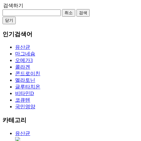
검색하기
취소
검색
닫기
인기검색어
유산균
마그네슘
오메가3
콜라겐
콘드로이친
멜라토닌
글루타치온
비타민D
코큐텐
국민영양
카테고리
유산균