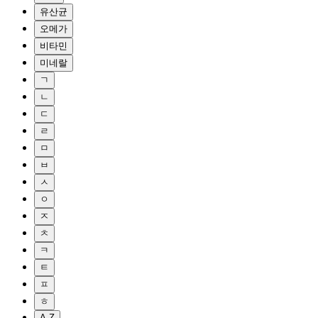
유산균
오메가
비타민
미네랄
ㄱ
ㄴ
ㄷ
ㄹ
ㅁ
ㅂ
ㅅ
ㅇ
ㅈ
ㅊ
ㅋ
ㅌ
ㅍ
ㅎ
A-Z