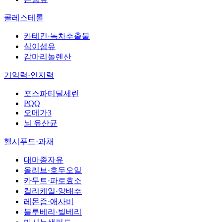
콜레스테롤
카테킨·녹차추출물
식이섬유
감마리놀렌산
기억력·인지력
포스파티딜세린
PQQ
오메가3
뇌 유산균
헬시푸드·과채
대마종자유
올리브·호두오일
카무트·파로효소
컬리케일·양배추
레몬즙·애사비
블루베리·빌베리