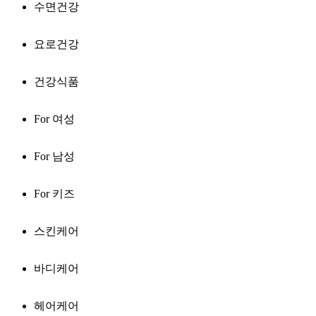
수면건강
요로건강
건강식품
For 여성
For 남성
For 키즈
스킨케어
바디케어
헤어케어