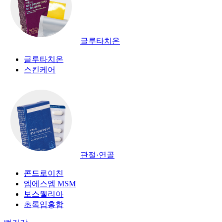
글루타치온
글루타치온
스킨케어
관절·연골
콘드로이친
엠에스엠 MSM
보스웰리아
초록입홍합