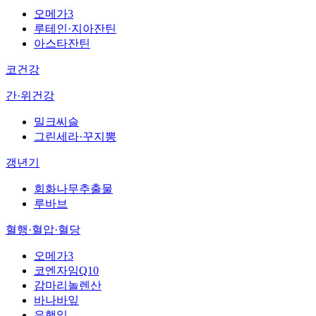
오메가3
루테인·지아잔틴
아스타잔틴
코건강
간·위건강
밀크씨슬
그린세라·꾸지뽕
갱년기
회화나무추출물
루바브
혈행·혈압·혈당
오메가3
코엔자임Q10
감마리놀렌산
바나바잎
은행잎