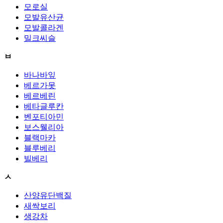
모로실
모발유산균
모발콜라겐
밀크씨슬
ㅂ
바나바잎
베르가못
베르베린
베타글루칸
벤포티아민
보스웰리아
블랙마카
블루베리
빌베리
ㅅ
산양유단백질
새싹보리
생강차