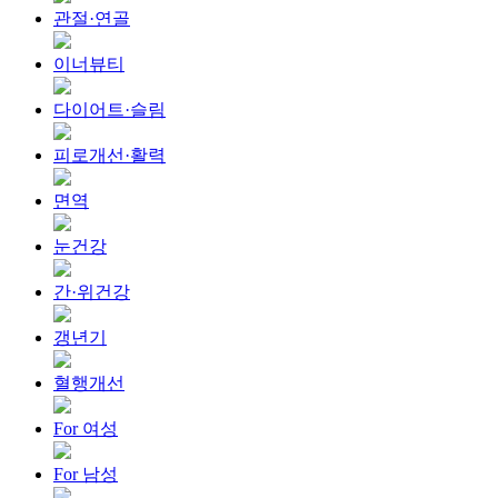
관절·연골
이너뷰티
다이어트·슬림
피로개선·활력
면역
눈건강
간·위건강
갱년기
혈행개선
For 여성
For 남성