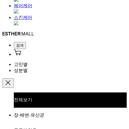
헤어케어
스킨케어
검색
고민별
성분별
전체보기
장·배변·유산균