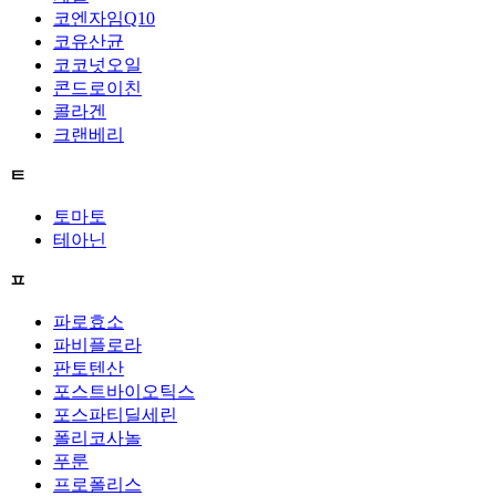
코엔자임Q10
코유산균
코코넛오일
콘드로이친
콜라겐
크랜베리
ㅌ
토마토
테아닌
ㅍ
파로효소
파비플로라
판토텐산
포스트바이오틱스
포스파티딜세린
폴리코사놀
푸룬
프로폴리스