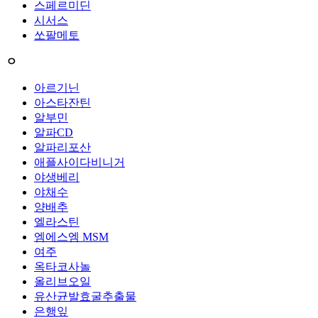
스페르미딘
시서스
쏘팔메토
ㅇ
아르기닌
아스타잔틴
알부민
알파CD
알파리포산
애플사이다비니거
야생베리
야채수
양배추
엘라스틴
엠에스엠 MSM
여주
옥타코사놀
올리브오일
유산균발효굴추출물
은행잎