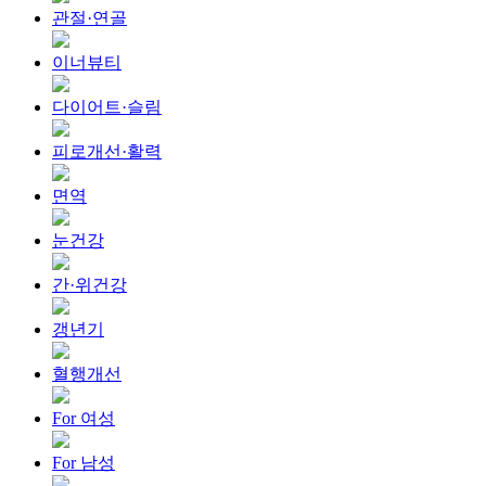
관절·연골
이너뷰티
다이어트·슬림
피로개선·활력
면역
눈건강
간·위건강
갱년기
혈행개선
For 여성
For 남성