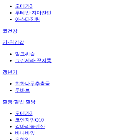
오메가3
루테인·지아잔틴
아스타잔틴
코건강
간·위건강
밀크씨슬
그린세라·꾸지뽕
갱년기
회화나무추출물
루바브
혈행·혈압·혈당
오메가3
코엔자임Q10
감마리놀렌산
바나바잎
은행잎