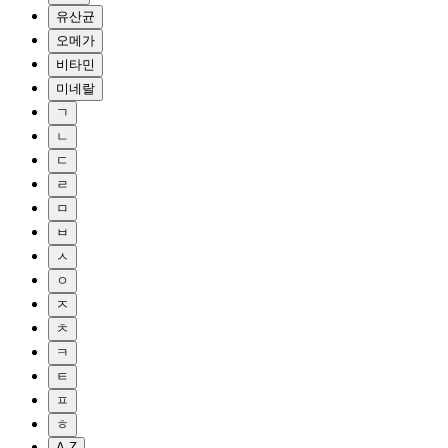
유산균
오메가
비타민
미네랄
ㄱ
ㄴ
ㄷ
ㄹ
ㅁ
ㅂ
ㅅ
ㅇ
ㅈ
ㅊ
ㅋ
ㅌ
ㅍ
ㅎ
A-Z