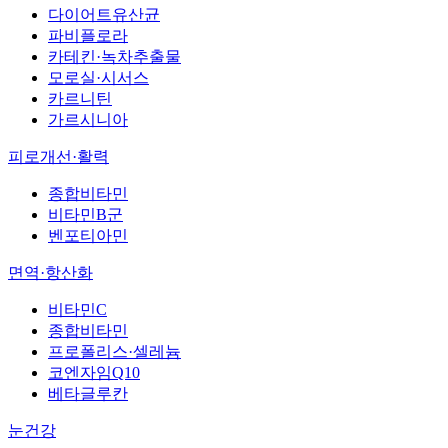
다이어트유산균
파비플로라
카테킨·녹차추출물
모로실·시서스
카르니틴
가르시니아
피로개선·활력
종합비타민
비타민B군
벤포티아민
면역·항산화
비타민C
종합비타민
프로폴리스·셀레늄
코엔자임Q10
베타글루칸
눈건강