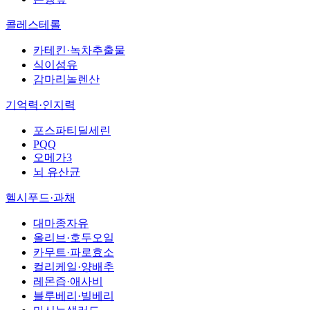
콜레스테롤
카테킨·녹차추출물
식이섬유
감마리놀렌산
기억력·인지력
포스파티딜세린
PQQ
오메가3
뇌 유산균
헬시푸드·과채
대마종자유
올리브·호두오일
카무트·파로효소
컬리케일·양배추
레몬즙·애사비
블루베리·빌베리