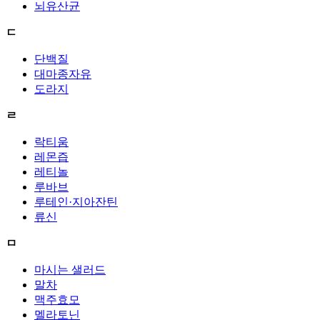
뇌유산균
ㄷ
단백질
대마종자유
도라지
ㄹ
락티움
레몬즙
레티놀
루바브
루테인·지아잔틴
류신
ㅁ
마시는 샐러드
말차
맥주효모
멜라토닌