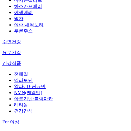
마시는샐러드
하스카프베리
야생베리
말차
여주·새싹보리
푸룬주스
수면건강
요로건강
건강식품
전해질
멜라토닌
알파CD·커큐민
NMN(엔엠엔)
아르기닌·블랙마카
레티놀
건강간식
For 여성