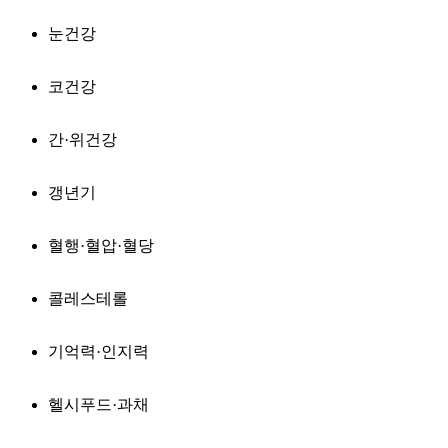
눈건강
코건강
간·위건강
갱년기
혈행·혈압·혈당
콜레스테롤
기억력·인지력
헬시푸드·과채