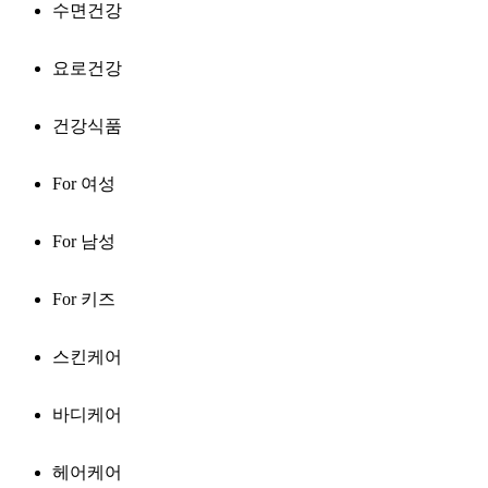
수면건강
요로건강
건강식품
For 여성
For 남성
For 키즈
스킨케어
바디케어
헤어케어