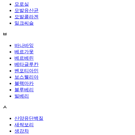
모로실
모발유산균
모발콜라겐
밀크씨슬
ㅂ
바나바잎
베르가못
베르베린
베타글루칸
벤포티아민
보스웰리아
블랙마카
블루베리
빌베리
ㅅ
산양유단백질
새싹보리
생강차