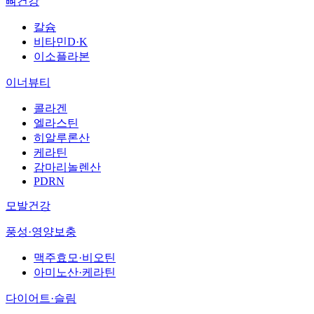
뼈건강
칼슘
비타민D·K
이소플라본
이너뷰티
콜라겐
엘라스틴
히알루론산
케라틴
감마리놀렌산
PDRN
모발건강
풍성·영양보충
맥주효모·비오틴
아미노산·케라틴
다이어트·슬림