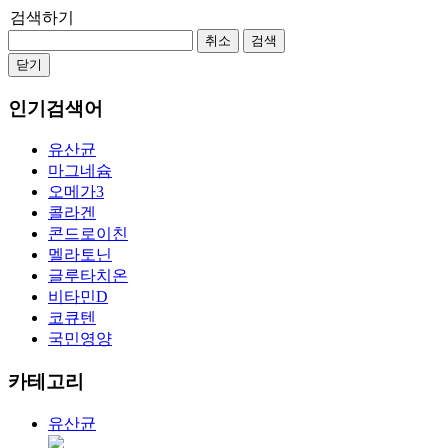
검색하기
취소
검색
닫기
인기검색어
유산균
마그네슘
오메가3
콜라겐
콘드로이친
멜라토닌
글루타치온
비타민D
코큐텐
국민영양
카테고리
유산균