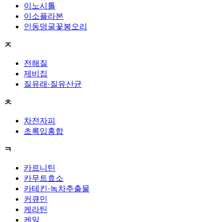
이노시톨
이소플라본
인동덩굴꽃봉오리
ㅈ
전해질
제비집
질유래·질유산균
ㅊ
차전자피
초록입홍합
ㅋ
카르니틴
카무트효소
카테킨·녹차추출물
커큐민
케라틴
케일