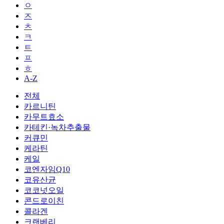
ㅇ
ㅈ
ㅊ
ㅋ
ㅌ
ㅍ
ㅎ
A-Z
전체
카르니틴
카무트효소
카테킨·녹차추출물
커큐민
케라틴
케일
코엔자임Q10
코유산균
코코넛오일
콘드로이친
콜라겐
크랜베리