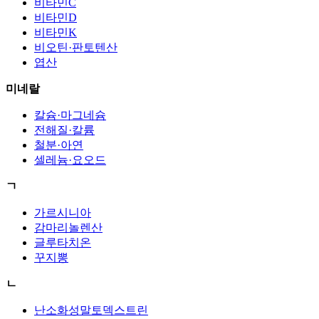
비타민C
비타민D
비타민K
비오틴·판토텐산
엽산
미네랄
칼슘·마그네슘
전해질·칼륨
철분·아연
셀레늄·요오드
ㄱ
가르시니아
감마리놀렌산
글루타치온
꾸지뽕
ㄴ
난소화성말토덱스트린