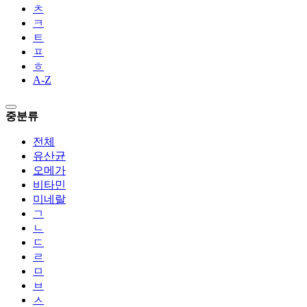
ㅊ
ㅋ
ㅌ
ㅍ
ㅎ
A-Z
중분류
전체
유산균
오메가
비타민
미네랄
ㄱ
ㄴ
ㄷ
ㄹ
ㅁ
ㅂ
ㅅ