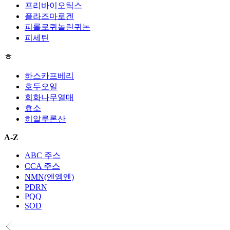
프리바이오틱스
플라즈마로겐
피롤로퀴놀린퀴논
피세틴
ㅎ
하스카프베리
호두오일
회화나무열매
효소
히알루론산
A-Z
ABC 주스
CCA 주스
NMN(엔엠엔)
PDRN
PQQ
SOD