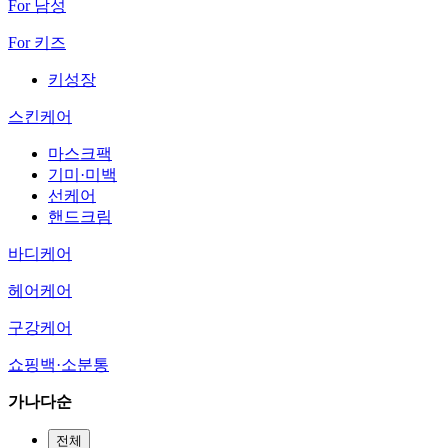
For 남성
For 키즈
키성장
스킨케어
마스크팩
기미·미백
선케어
핸드크림
바디케어
헤어케어
구강케어
쇼핑백·소분통
가나다순
전체