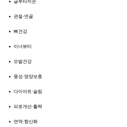
글루타치온
관절·연골
뼈건강
이너뷰티
모발건강
풍성·영양보충
다이어트·슬림
피로개선·활력
면역·항산화