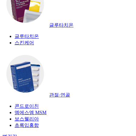
글루타치온
글루타치온
스킨케어
관절·연골
콘드로이친
엠에스엠 MSM
보스웰리아
초록입홍합