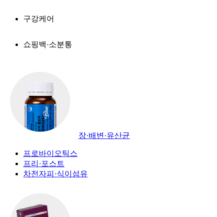
구강케어
쇼핑백·소분통
장·배변·유산균
프로바이오틱스
프리·포스트
차전자피·식이섬유