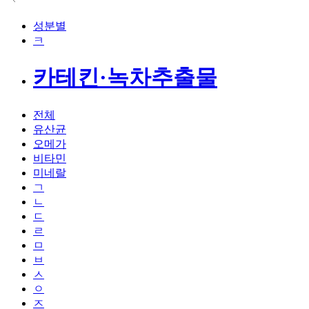
성분별
ㅋ
카테킨·녹차추출물
전체
유산균
오메가
비타민
미네랄
ㄱ
ㄴ
ㄷ
ㄹ
ㅁ
ㅂ
ㅅ
ㅇ
ㅈ