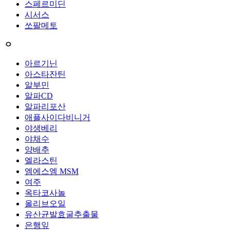
스페르미딘
시서스
쏘팔메토
ㅇ
아르기닌
아스타잔틴
알부민
알파CD
알파리포산
애플사이다비니거
야생베리
야채수
양배추
엘라스틴
엠에스엠 MSM
여주
옥타코사놀
올리브오일
유산균발효굴추출물
은행잎