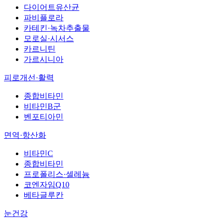
다이어트유산균
파비플로라
카테킨·녹차추출물
모로실·시서스
카르니틴
가르시니아
피로개선·활력
종합비타민
비타민B군
벤포티아민
면역·항산화
비타민C
종합비타민
프로폴리스·셀레늄
코엔자임Q10
베타글루칸
눈건강