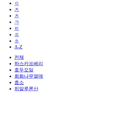
ㅇ
ㅈ
ㅊ
ㅋ
ㅌ
ㅍ
ㅎ
A-Z
전체
하스카프베리
호두오일
회화나무열매
효소
히알루론산