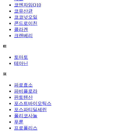
코엔자임Q10
코유산균
코코넛오일
콘드로이친
콜라겐
크랜베리
ㅌ
토마토
테아닌
ㅍ
파로효소
파비플로라
판토텐산
포스트바이오틱스
포스파티딜세린
폴리코사놀
푸룬
프로폴리스