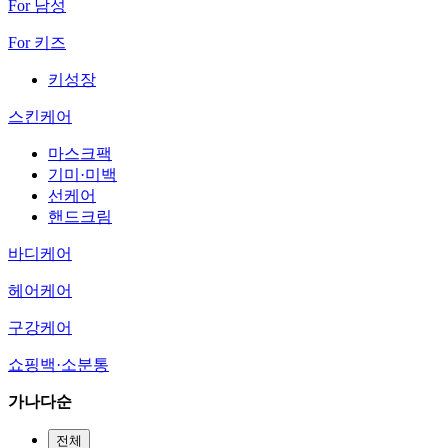
For 남성
For 키즈
키성장
스킨케어
마스크팩
기미·미백
선케어
핸드크림
바디케어
헤어케어
구강케어
쇼핑백·소분통
가나다순
전체