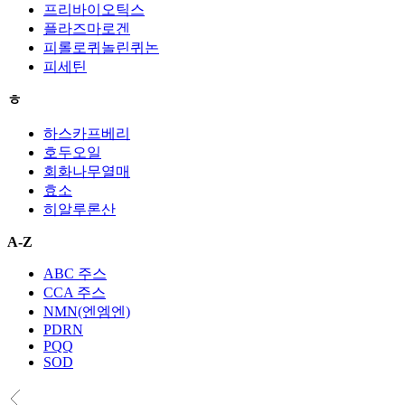
프리바이오틱스
플라즈마로겐
피롤로퀴놀린퀴논
피세틴
ㅎ
하스카프베리
호두오일
회화나무열매
효소
히알루론산
A-Z
ABC 주스
CCA 주스
NMN(엔엠엔)
PDRN
PQQ
SOD