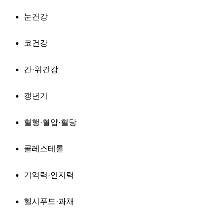
눈건강
코건강
간·위건강
갱년기
혈행·혈압·혈당
콜레스테롤
기억력·인지력
헬시푸드·과채