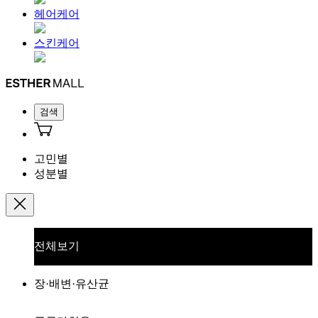
헤어케어
스킨케어
검색
고민별
성분별
전체보기
장·배변·유산균