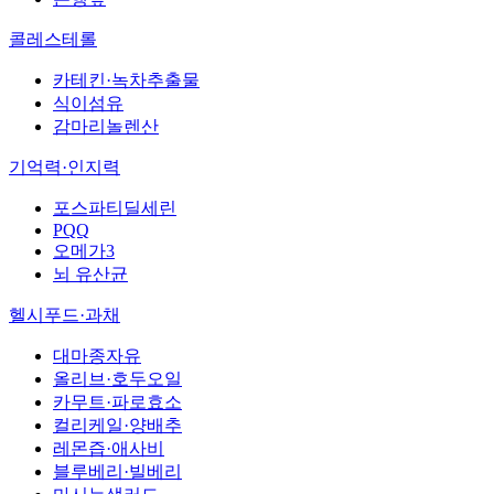
콜레스테롤
카테킨·녹차추출물
식이섬유
감마리놀렌산
기억력·인지력
포스파티딜세린
PQQ
오메가3
뇌 유산균
헬시푸드·과채
대마종자유
올리브·호두오일
카무트·파로효소
컬리케일·양배추
레몬즙·애사비
블루베리·빌베리