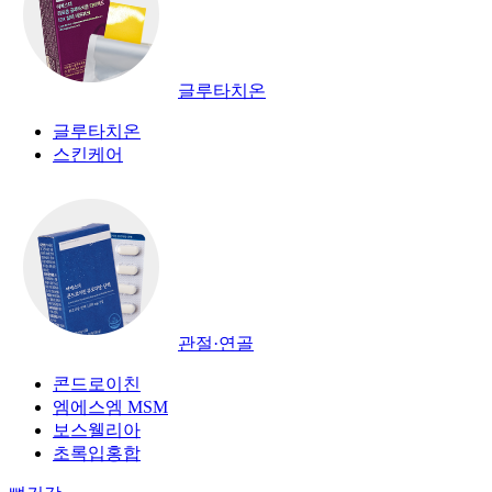
글루타치온
글루타치온
스킨케어
관절·연골
콘드로이친
엠에스엠 MSM
보스웰리아
초록입홍합