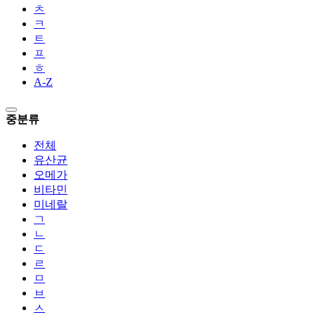
ㅊ
ㅋ
ㅌ
ㅍ
ㅎ
A-Z
중분류
전체
유산균
오메가
비타민
미네랄
ㄱ
ㄴ
ㄷ
ㄹ
ㅁ
ㅂ
ㅅ