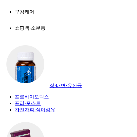
구강케어
쇼핑백·소분통
장·배변·유산균
프로바이오틱스
프리·포스트
차전자피·식이섬유