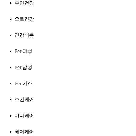
수면건강
요로건강
건강식품
For 여성
For 남성
For 키즈
스킨케어
바디케어
헤어케어