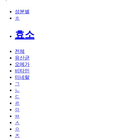
성분별
ㅎ
효소
전체
유산균
오메가
비타민
미네랄
ㄱ
ㄴ
ㄷ
ㄹ
ㅁ
ㅂ
ㅅ
ㅇ
ㅈ