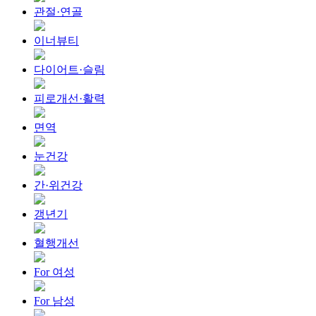
관절·연골
이너뷰티
다이어트·슬림
피로개선·활력
면역
눈건강
간·위건강
갱년기
혈행개선
For 여성
For 남성