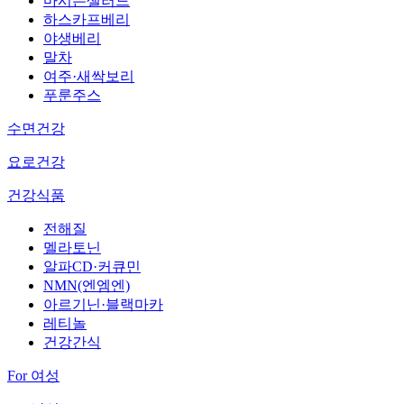
마시는샐러드
하스카프베리
야생베리
말차
여주·새싹보리
푸룬주스
수면건강
요로건강
건강식품
전해질
멜라토닌
알파CD·커큐민
NMN(엔엠엔)
아르기닌·블랙마카
레티놀
건강간식
For 여성