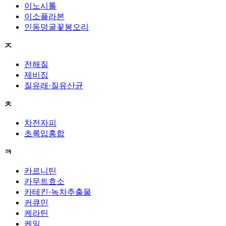
이노시톨
이소플라본
인동덩굴꽃봉오리
ㅈ
전해질
제비집
질유래·질유산균
ㅊ
차전자피
초록입홍합
ㅋ
카르니틴
카무트효소
카테킨·녹차추출물
커큐민
케라틴
케일