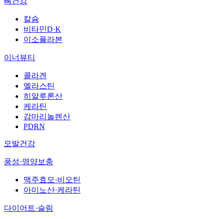
뼈건강
칼슘
비타민D·K
이소플라본
이너뷰티
콜라겐
엘라스틴
히알루론산
케라틴
감마리놀렌산
PDRN
모발건강
풍성·영양보충
맥주효모·비오틴
아미노산·케라틴
다이어트·슬림