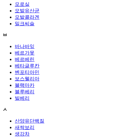
모로실
모발유산균
모발콜라겐
밀크씨슬
ㅂ
바나바잎
베르가못
베르베린
베타글루칸
벤포티아민
보스웰리아
블랙마카
블루베리
빌베리
ㅅ
산양유단백질
새싹보리
생강차