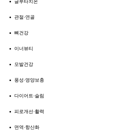
글루타치온
관절·연골
뼈건강
이너뷰티
모발건강
풍성·영양보충
다이어트·슬림
피로개선·활력
면역·항산화