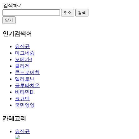
검색하기
취소
검색
닫기
인기검색어
유산균
마그네슘
오메가3
콜라겐
콘드로이친
멜라토닌
글루타치온
비타민D
코큐텐
국민영양
카테고리
유산균