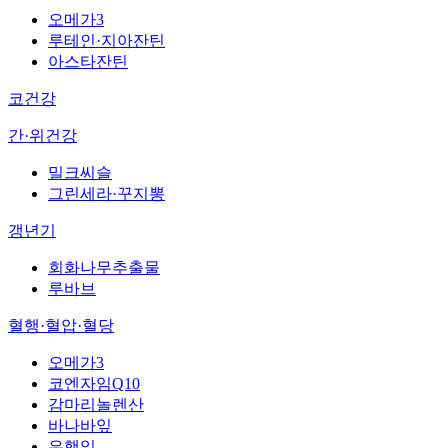
오메가3
루테인·지아잔틴
아스타잔틴
코건강
간·위건강
밀크씨슬
그린세라·꾸지뽕
갱년기
회화나무추출물
루바브
혈행·혈압·혈당
오메가3
코엔자임Q10
감마리놀렌산
바나바잎
은행잎