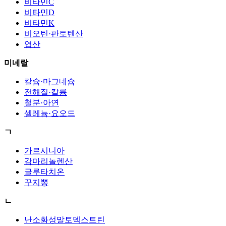
비타민C
비타민D
비타민K
비오틴·판토텐산
엽산
미네랄
칼슘·마그네슘
전해질·칼륨
철분·아연
셀레늄·요오드
ㄱ
가르시니아
감마리놀렌산
글루타치온
꾸지뽕
ㄴ
난소화성말토덱스트린