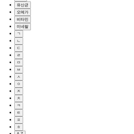
유산균
오메가
비타민
미네랄
ㄱ
ㄴ
ㄷ
ㄹ
ㅁ
ㅂ
ㅅ
ㅇ
ㅈ
ㅊ
ㅋ
ㅌ
ㅍ
ㅎ
A-Z