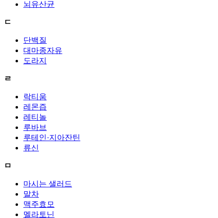
뇌유산균
ㄷ
단백질
대마종자유
도라지
ㄹ
락티움
레몬즙
레티놀
루바브
루테인·지아잔틴
류신
ㅁ
마시는 샐러드
말차
맥주효모
멜라토닌