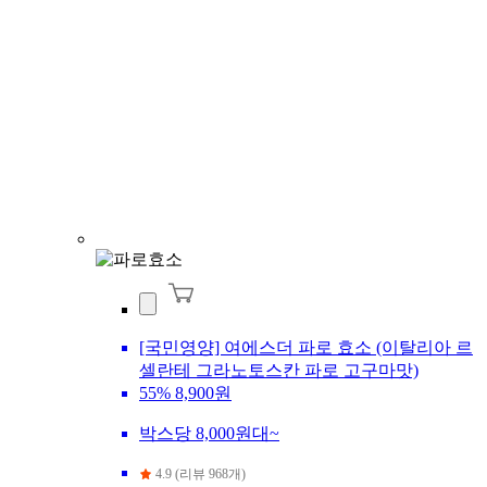
[국민영양] 여에스더 파로 효소 (이탈리아 르
셀란테 그라노토스칸 파로 고구마맛)
55%
8,900원
박스당 8,000원대~
4.9 (리뷰 968개)