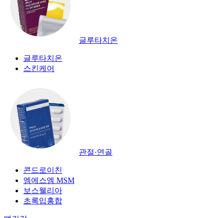
글루타치온
글루타치온
스킨케어
관절·연골
콘드로이친
엠에스엠 MSM
보스웰리아
초록입홍합