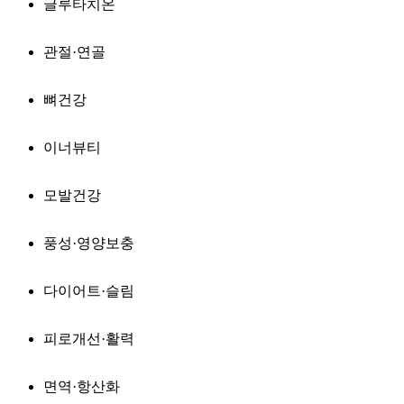
글루타치온
관절·연골
뼈건강
이너뷰티
모발건강
풍성·영양보충
다이어트·슬림
피로개선·활력
면역·항산화