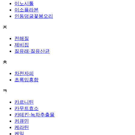
이노시톨
이소플라본
인동덩굴꽃봉오리
ㅈ
전해질
제비집
질유래·질유산균
ㅊ
차전자피
초록입홍합
ㅋ
카르니틴
카무트효소
카테킨·녹차추출물
커큐민
케라틴
케일