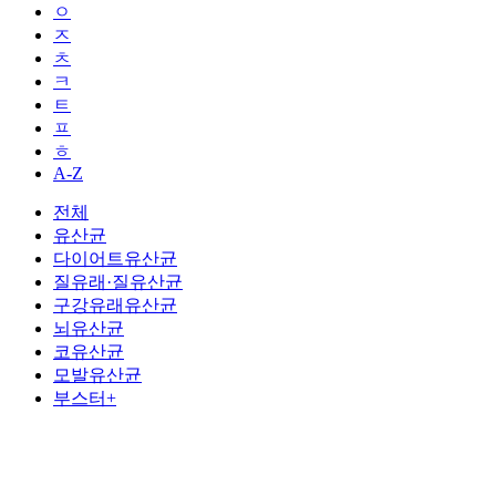
ㅇ
ㅈ
ㅊ
ㅋ
ㅌ
ㅍ
ㅎ
A-Z
전체
유산균
다이어트유산균
질유래·질유산균
구강유래유산균
뇌유산균
코유산균
모발유산균
부스터+