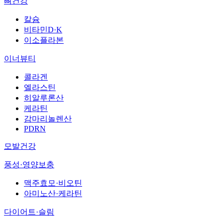
뼈건강
칼슘
비타민D·K
이소플라본
이너뷰티
콜라겐
엘라스틴
히알루론산
케라틴
감마리놀렌산
PDRN
모발건강
풍성·영양보충
맥주효모·비오틴
아미노산·케라틴
다이어트·슬림