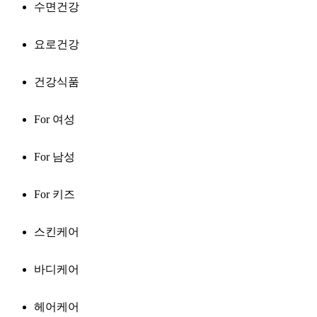
수면건강
요로건강
건강식품
For 여성
For 남성
For 키즈
스킨케어
바디케어
헤어케어