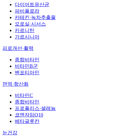
다이어트유산균
파비플로라
카테킨·녹차추출물
모로실·시서스
카르니틴
가르시니아
피로개선·활력
종합비타민
비타민B군
벤포티아민
면역·항산화
비타민C
종합비타민
프로폴리스·셀레늄
코엔자임Q10
베타글루칸
눈건강