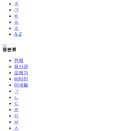
ㅊ
ㅋ
ㅌ
ㅍ
ㅎ
A-Z
중분류
전체
유산균
오메가
비타민
미네랄
ㄱ
ㄴ
ㄷ
ㄹ
ㅁ
ㅂ
ㅅ