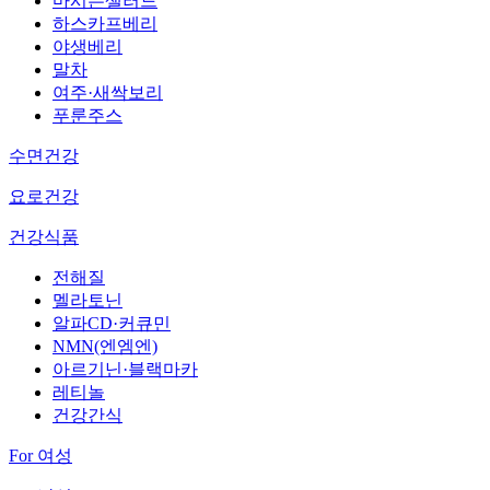
마시는샐러드
하스카프베리
야생베리
말차
여주·새싹보리
푸룬주스
수면건강
요로건강
건강식품
전해질
멜라토닌
알파CD·커큐민
NMN(엔엠엔)
아르기닌·블랙마카
레티놀
건강간식
For 여성