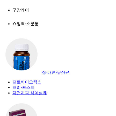
구강케어
쇼핑백·소분통
장·배변·유산균
프로바이오틱스
프리·포스트
차전자피·식이섬유