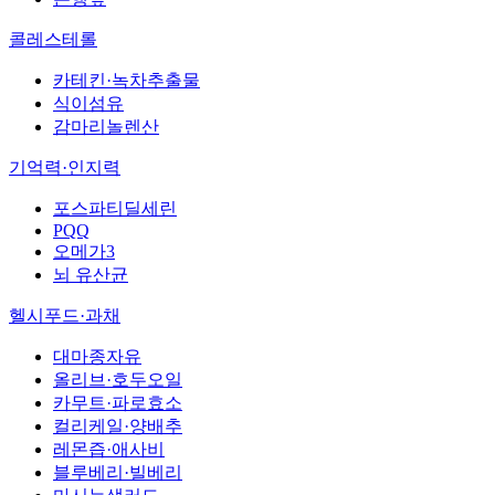
콜레스테롤
카테킨·녹차추출물
식이섬유
감마리놀렌산
기억력·인지력
포스파티딜세린
PQQ
오메가3
뇌 유산균
헬시푸드·과채
대마종자유
올리브·호두오일
카무트·파로효소
컬리케일·양배추
레몬즙·애사비
블루베리·빌베리