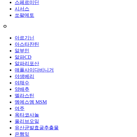
스페르미딘
시서스
쏘팔메토
ㅇ
아르기닌
아스타잔틴
알부민
알파CD
알파리포산
애플사이다비니거
야생베리
야채수
양배추
엘라스틴
엠에스엠 MSM
여주
옥타코사놀
올리브오일
유산균발효굴추출물
은행잎