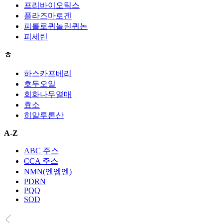
프리바이오틱스
플라즈마로겐
피롤로퀴놀린퀴논
피세틴
ㅎ
하스카프베리
호두오일
회화나무열매
효소
히알루론산
A-Z
ABC 주스
CCA 주스
NMN(엔엠엔)
PDRN
PQQ
SOD