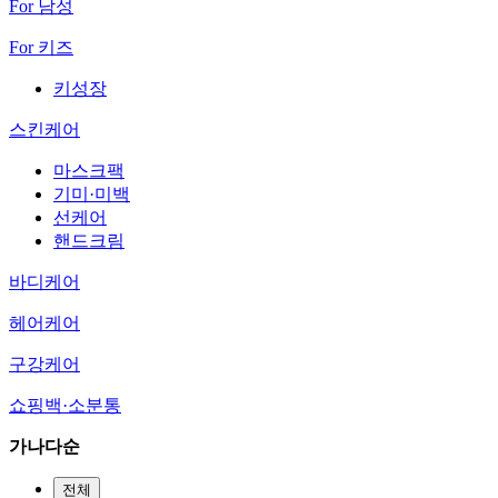
For 남성
For 키즈
키성장
스킨케어
마스크팩
기미·미백
선케어
핸드크림
바디케어
헤어케어
구강케어
쇼핑백·소분통
가나다순
전체