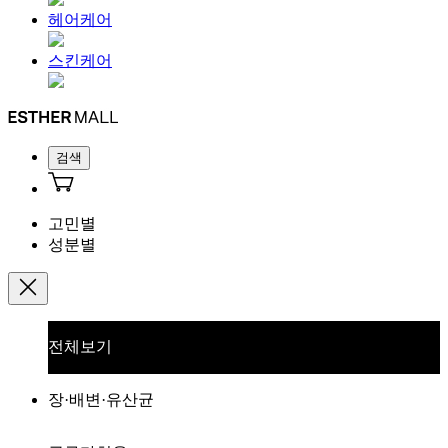
헤어케어
스킨케어
검색
고민별
성분별
전체보기
장·배변·유산균