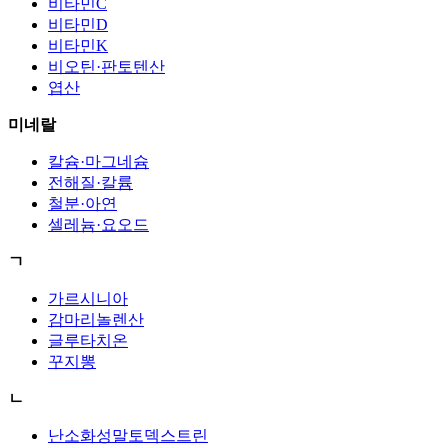
비타민C
비타민D
비타민K
비오틴·판토텐산
엽산
미네랄
칼슘·마그네슘
전해질·칼륨
철분·아연
셀레늄·요오드
ㄱ
가르시니아
감마리놀렌산
글루타치온
꾸지뽕
ㄴ
난소화성말토덱스트린