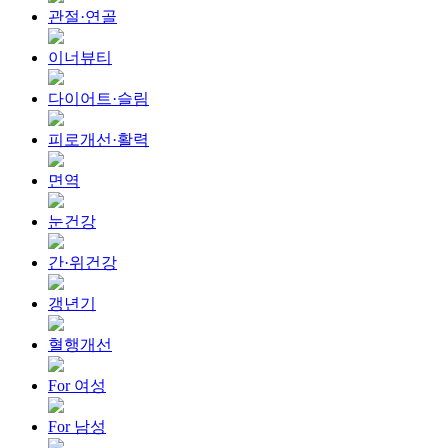
관절·연골
이너뷰티
다이어트·슬림
피로개선·활력
면역
눈건강
간·위건강
갱년기
혈행개선
For 여성
For 남성