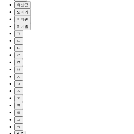
유산균
오메가
비타민
미네랄
ㄱ
ㄴ
ㄷ
ㄹ
ㅁ
ㅂ
ㅅ
ㅇ
ㅈ
ㅊ
ㅋ
ㅌ
ㅍ
ㅎ
A-Z