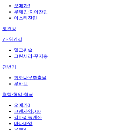
오메가3
루테인·지아잔틴
아스타잔틴
코건강
간·위건강
밀크씨슬
그린세라·꾸지뽕
갱년기
회화나무추출물
루바브
혈행·혈압·혈당
오메가3
코엔자임Q10
감마리놀렌산
바나바잎
은행잎