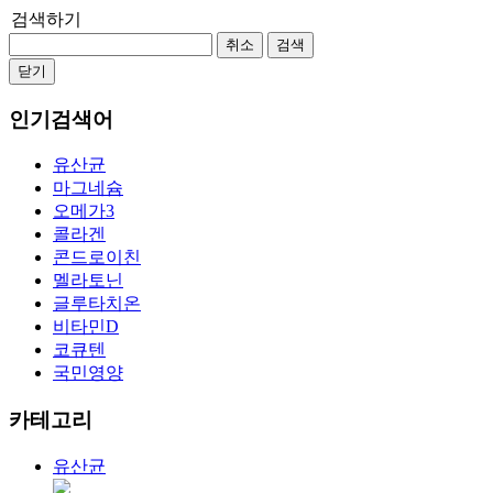
검색하기
취소
검색
닫기
인기검색어
유산균
마그네슘
오메가3
콜라겐
콘드로이친
멜라토닌
글루타치온
비타민D
코큐텐
국민영양
카테고리
유산균