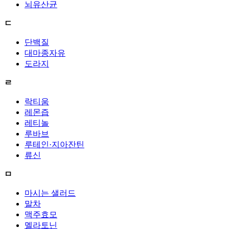
뇌유산균
ㄷ
단백질
대마종자유
도라지
ㄹ
락티움
레몬즙
레티놀
루바브
루테인·지아잔틴
류신
ㅁ
마시는 샐러드
말차
맥주효모
멜라토닌