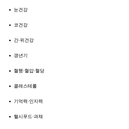
눈건강
코건강
간·위건강
갱년기
혈행·혈압·혈당
콜레스테롤
기억력·인지력
헬시푸드·과채