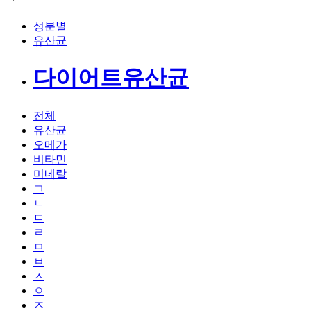
성분별
유산균
다이어트유산균
전체
유산균
오메가
비타민
미네랄
ㄱ
ㄴ
ㄷ
ㄹ
ㅁ
ㅂ
ㅅ
ㅇ
ㅈ