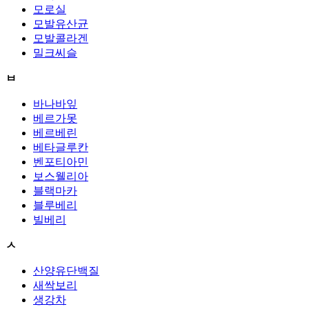
모로실
모발유산균
모발콜라겐
밀크씨슬
ㅂ
바나바잎
베르가못
베르베린
베타글루칸
벤포티아민
보스웰리아
블랙마카
블루베리
빌베리
ㅅ
산양유단백질
새싹보리
생강차