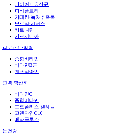
다이어트유산균
파비플로라
카테킨·녹차추출물
모로실·시서스
카르니틴
가르시니아
피로개선·활력
종합비타민
비타민B군
벤포티아민
면역·항산화
비타민C
종합비타민
프로폴리스·셀레늄
코엔자임Q10
베타글루칸
눈건강