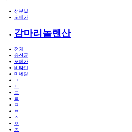
성분별
오메가
감마리놀렌산
전체
유산균
오메가
비타민
미네랄
ㄱ
ㄴ
ㄷ
ㄹ
ㅁ
ㅂ
ㅅ
ㅇ
ㅈ