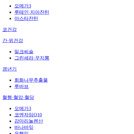
오메가3
루테인·지아잔틴
아스타잔틴
코건강
간·위건강
밀크씨슬
그린세라·꾸지뽕
갱년기
회화나무추출물
루바브
혈행·혈압·혈당
오메가3
코엔자임Q10
감마리놀렌산
바나바잎
은행잎