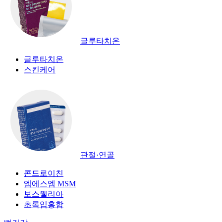
글루타치온
글루타치온
스킨케어
관절·연골
콘드로이친
엠에스엠 MSM
보스웰리아
초록입홍합