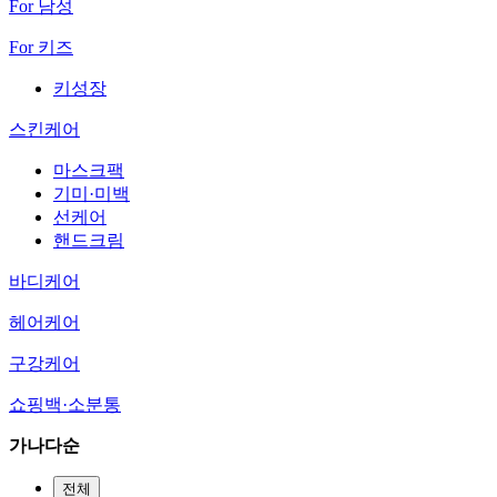
For 남성
For 키즈
키성장
스킨케어
마스크팩
기미·미백
선케어
핸드크림
바디케어
헤어케어
구강케어
쇼핑백·소분통
가나다순
전체