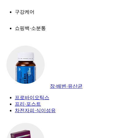
구강케어
쇼핑백·소분통
장·배변·유산균
프로바이오틱스
프리·포스트
차전자피·식이섬유