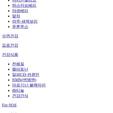
마시는샐러드
하스카프베리
야생베리
말차
여주·새싹보리
푸룬주스
수면건강
요로건강
건강식품
전해질
멜라토닌
알파CD·커큐민
NMN(엔엠엔)
아르기닌·블랙마카
레티놀
건강간식
For 여성