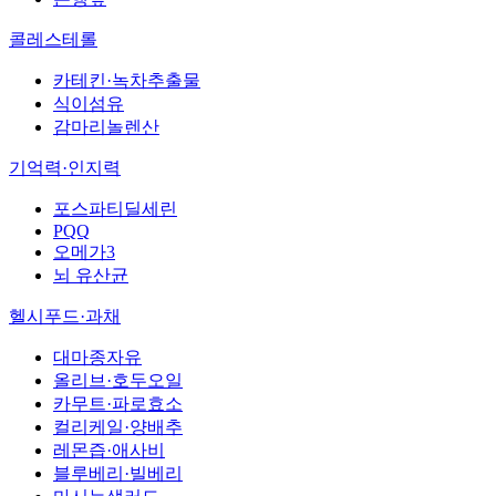
콜레스테롤
카테킨·녹차추출물
식이섬유
감마리놀렌산
기억력·인지력
포스파티딜세린
PQQ
오메가3
뇌 유산균
헬시푸드·과채
대마종자유
올리브·호두오일
카무트·파로효소
컬리케일·양배추
레몬즙·애사비
블루베리·빌베리