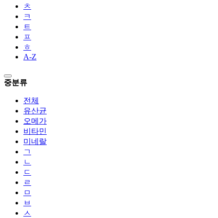
ㅊ
ㅋ
ㅌ
ㅍ
ㅎ
A-Z
중분류
전체
유산균
오메가
비타민
미네랄
ㄱ
ㄴ
ㄷ
ㄹ
ㅁ
ㅂ
ㅅ