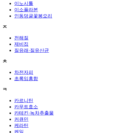
이노시톨
이소플라본
인동덩굴꽃봉오리
ㅈ
전해질
제비집
질유래·질유산균
ㅊ
차전자피
초록입홍합
ㅋ
카르니틴
카무트효소
카테킨·녹차추출물
커큐민
케라틴
케일