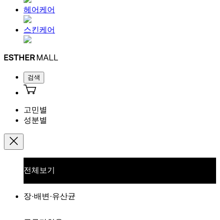
헤어케어
스킨케어
검색
고민별
성분별
전체보기
장·배변·유산균