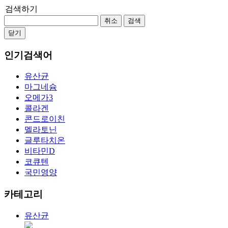
검색하기
취소
검색
닫기
인기검색어
유산균
마그네슘
오메가3
콜라겐
콘드로이친
멜라토닌
글루타치온
비타민D
코큐텐
국민영양
카테고리
유산균