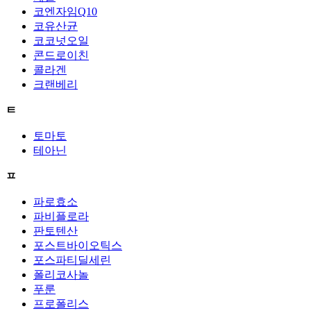
코엔자임Q10
코유산균
코코넛오일
콘드로이친
콜라겐
크랜베리
ㅌ
토마토
테아닌
ㅍ
파로효소
파비플로라
판토텐산
포스트바이오틱스
포스파티딜세린
폴리코사놀
푸룬
프로폴리스