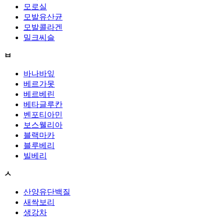
모로실
모발유산균
모발콜라겐
밀크씨슬
ㅂ
바나바잎
베르가못
베르베린
베타글루칸
벤포티아민
보스웰리아
블랙마카
블루베리
빌베리
ㅅ
산양유단백질
새싹보리
생강차