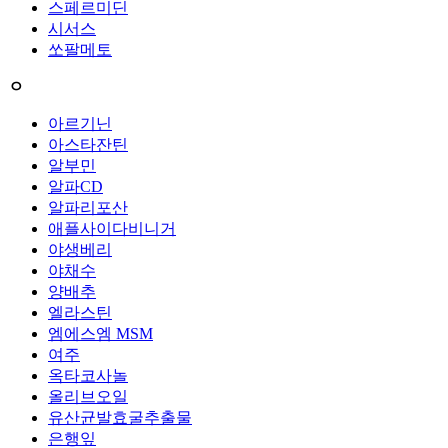
스페르미딘
시서스
쏘팔메토
ㅇ
아르기닌
아스타잔틴
알부민
알파CD
알파리포산
애플사이다비니거
야생베리
야채수
양배추
엘라스틴
엠에스엠 MSM
여주
옥타코사놀
올리브오일
유산균발효굴추출물
은행잎