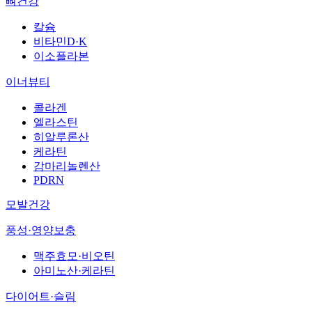
뼈건강
칼슘
비타민D·K
이소플라본
이너뷰티
콜라겐
엘라스틴
히알루론산
케라틴
감마리놀렌산
PDRN
모발건강
풍성·영양보충
맥주효모·비오틴
아미노산·케라틴
다이어트·슬림