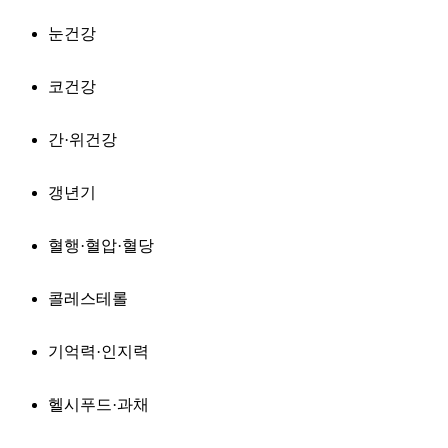
눈건강
코건강
간·위건강
갱년기
혈행·혈압·혈당
콜레스테롤
기억력·인지력
헬시푸드·과채