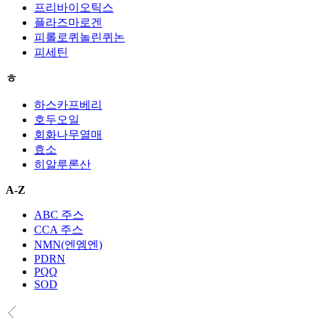
프리바이오틱스
플라즈마로겐
피롤로퀴놀린퀴논
피세틴
ㅎ
하스카프베리
호두오일
회화나무열매
효소
히알루론산
A-Z
ABC 주스
CCA 주스
NMN(엔엠엔)
PDRN
PQQ
SOD