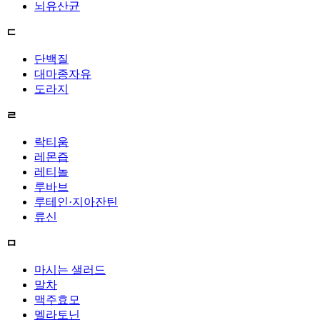
뇌유산균
ㄷ
단백질
대마종자유
도라지
ㄹ
락티움
레몬즙
레티놀
루바브
루테인·지아잔틴
류신
ㅁ
마시는 샐러드
말차
맥주효모
멜라토닌