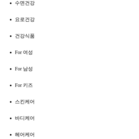
수면건강
요로건강
건강식품
For 여성
For 남성
For 키즈
스킨케어
바디케어
헤어케어