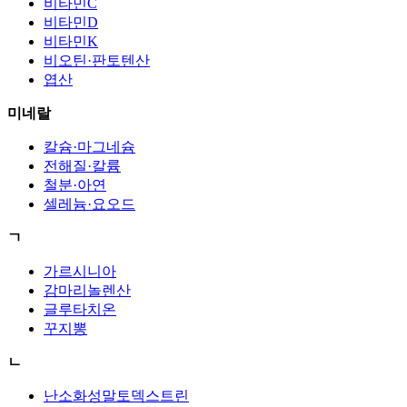
비타민C
비타민D
비타민K
비오틴·판토텐산
엽산
미네랄
칼슘·마그네슘
전해질·칼륨
철분·아연
셀레늄·요오드
ㄱ
가르시니아
감마리놀렌산
글루타치온
꾸지뽕
ㄴ
난소화성말토덱스트린