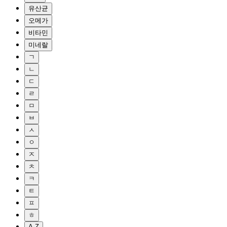
유산균
오메가
비타민
미네랄
ㄱ
ㄴ
ㄷ
ㄹ
ㅁ
ㅂ
ㅅ
ㅇ
ㅈ
ㅊ
ㅋ
ㅌ
ㅍ
ㅎ
A-Z