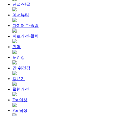
관절·연골
이너뷰티
다이어트·슬림
피로개선·활력
면역
눈건강
간·위건강
갱년기
혈행개선
For 여성
For 남성