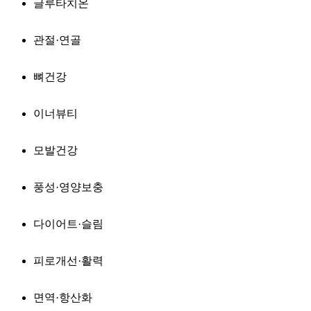
글루타치온
관절·연골
뼈건강
이너뷰티
모발건강
풍성·영양보충
다이어트·슬림
피로개선·활력
면역·항산화