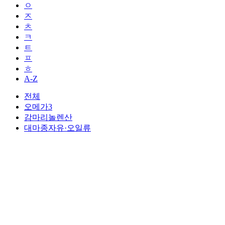
ㅇ
ㅈ
ㅊ
ㅋ
ㅌ
ㅍ
ㅎ
A-Z
전체
오메가3
감마리놀렌산
대마종자유·오일류