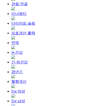
관절·연골
이너뷰티
다이어트·슬림
피로개선·활력
면역
눈건강
간·위건강
갱년기
혈행개선
For 여성
For 남성