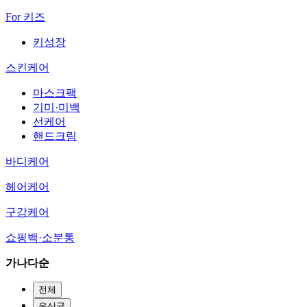
For 키즈
키성장
스킨케어
마스크팩
기미·미백
선케어
핸드크림
바디케어
헤어케어
구강케어
쇼핑백·소분통
가나다순
전체
유산균