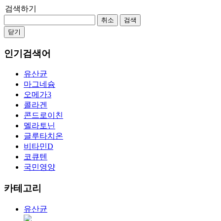
검색하기
취소
검색
닫기
인기검색어
유산균
마그네슘
오메가3
콜라겐
콘드로이친
멜라토닌
글루타치온
비타민D
코큐텐
국민영양
카테고리
유산균