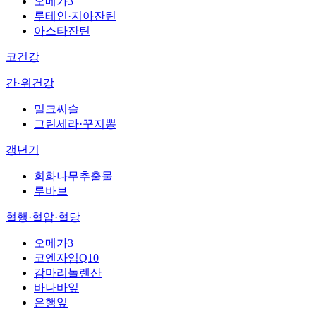
오메가3
루테인·지아잔틴
아스타잔틴
코건강
간·위건강
밀크씨슬
그린세라·꾸지뽕
갱년기
회화나무추출물
루바브
혈행·혈압·혈당
오메가3
코엔자임Q10
감마리놀렌산
바나바잎
은행잎