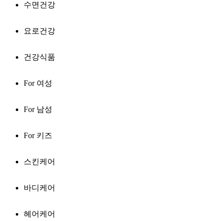
수면건강
요로건강
건강식품
For 여성
For 남성
For 키즈
스킨케어
바디케어
헤어케어