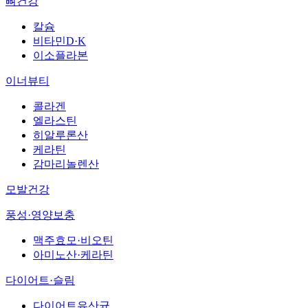
뼈건강
칼슘
비타민D·K
이소플라본
이너뷰티
콜라겐
엘라스틴
히알루론산
케라틴
감마리놀렌산
모발건강
풍성·영양보충
맥주효모·비오틴
아미노산·케라틴
다이어트·슬림
다이어트유산균