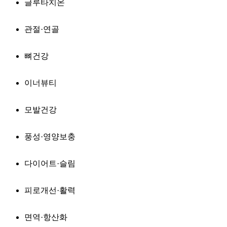
글루타치온
관절·연골
뼈건강
이너뷰티
모발건강
풍성·영양보충
다이어트·슬림
피로개선·활력
면역·항산화