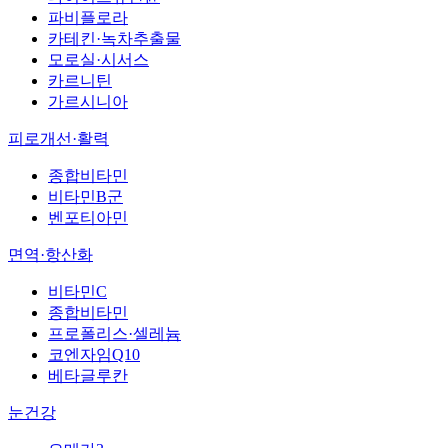
파비플로라
카테킨·녹차추출물
모로실·시서스
카르니틴
가르시니아
피로개선·활력
종합비타민
비타민B군
벤포티아민
면역·항산화
비타민C
종합비타민
프로폴리스·셀레늄
코엔자임Q10
베타글루칸
눈건강