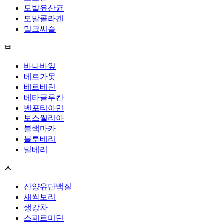
모발유산균
모발콜라겐
밀크씨슬
ㅂ
바나바잎
베르가못
베르베린
베타글루칸
벤포티아민
보스웰리아
블랙마카
블루베리
빌베리
ㅅ
산양유단백질
새싹보리
생강차
스페르미딘