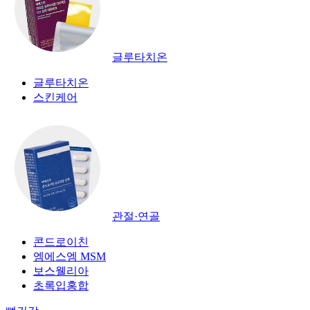
글루타치온
글루타치온
스킨케어
관절·연골
콘드로이친
엠에스엠 MSM
보스웰리아
초록입홍합