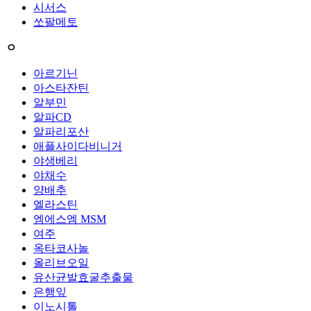
시서스
쏘팔메토
ㅇ
아르기닌
아스타잔틴
알부민
알파CD
알파리포산
애플사이다비니거
야생베리
야채수
양배추
엘라스틴
엠에스엠 MSM
여주
옥타코사놀
올리브오일
유산균발효굴추출물
은행잎
이노시톨