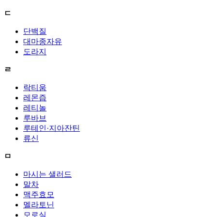
ㄷ
단백질
대마종자유
도라지
ㄹ
락티움
레몬즙
레티놀
루바브
루테인·지아잔틴
류신
ㅁ
마시는 샐러드
말차
맥주효모
멜라토닌
모로실