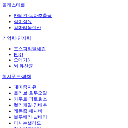
콜레스테롤
카테킨·녹차추출물
식이섬유
감마리놀렌산
기억력·인지력
포스파티딜세린
PQQ
오메가3
뇌 유산균
헬시푸드·과채
대마종자유
올리브·호두오일
카무트·파로효소
컬리케일·양배추
레몬즙·애사비
블루베리·빌베리
마시는샐러드