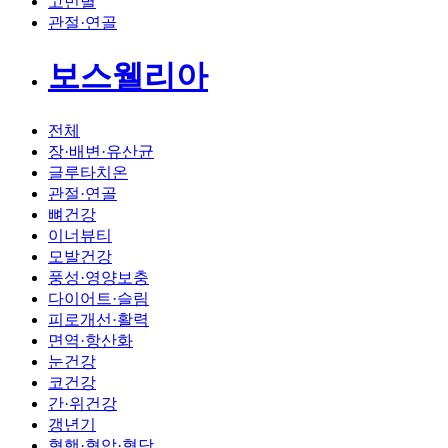
고민별
관절·연골
보스웰리아
전체
장·배변·유산균
글루타치온
관절·연골
뼈건강
이너뷰티
모발건강
풍성·영양보충
다이어트·슬림
피로개선·활력
면역·항산화
눈건강
코건강
간·위건강
갱년기
혈행·혈압·혈당