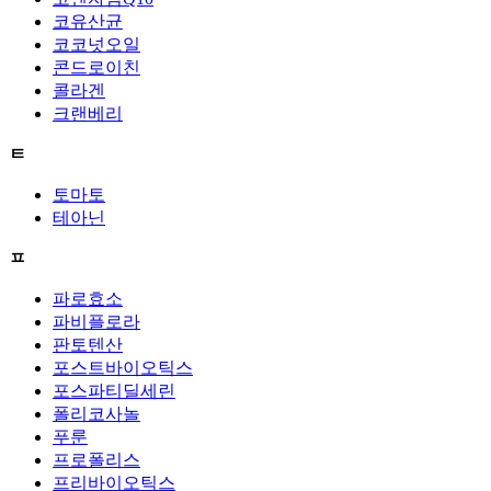
코유산균
코코넛오일
콘드로이친
콜라겐
크랜베리
ㅌ
토마토
테아닌
ㅍ
파로효소
파비플로라
판토텐산
포스트바이오틱스
포스파티딜세린
폴리코사놀
푸룬
프로폴리스
프리바이오틱스