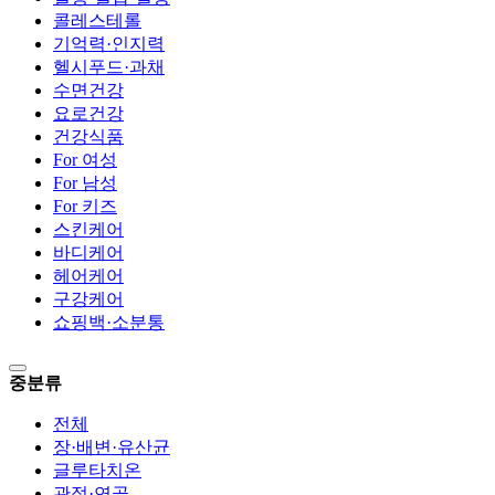
콜레스테롤
기억력·인지력
헬시푸드·과채
수면건강
요로건강
건강식품
For 여성
For 남성
For 키즈
스킨케어
바디케어
헤어케어
구강케어
쇼핑백·소분통
중분류
전체
장·배변·유산균
글루타치온
관절·연골