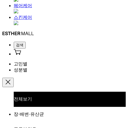
헤어케어
스킨케어
검색
고민별
성분별
전체보기
장·배변·유산균