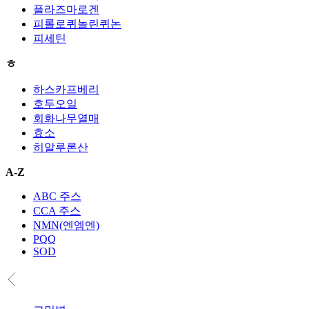
플라즈마로겐
피롤로퀴놀린퀴논
피세틴
ㅎ
하스카프베리
호두오일
회화나무열매
효소
히알루론산
A-Z
ABC 주스
CCA 주스
NMN(엔엠엔)
PQQ
SOD