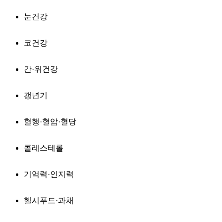
눈건강
코건강
간·위건강
갱년기
혈행·혈압·혈당
콜레스테롤
기억력·인지력
헬시푸드·과채