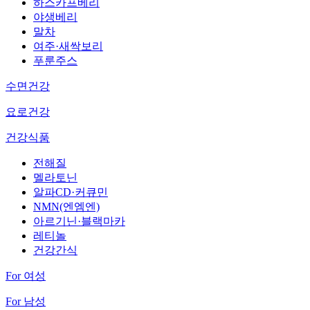
하스카프베리
야생베리
말차
여주·새싹보리
푸룬주스
수면건강
요로건강
건강식품
전해질
멜라토닌
알파CD·커큐민
NMN(엔엠엔)
아르기닌·블랙마카
레티놀
건강간식
For 여성
For 남성