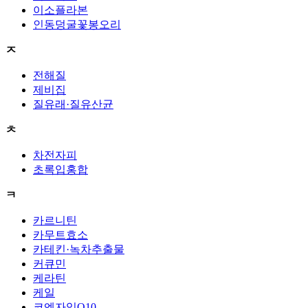
이소플라본
인동덩굴꽃봉오리
ㅈ
전해질
제비집
질유래·질유산균
ㅊ
차전자피
초록입홍합
ㅋ
카르니틴
카무트효소
카테킨·녹차추출물
커큐민
케라틴
케일
코엔자임Q10