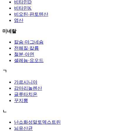
비타민D
비타민K
비오틴·판토텐산
엽산
미네랄
칼슘·마그네슘
전해질·칼륨
철분·아연
셀레늄·요오드
ㄱ
가르시니아
감마리놀렌산
글루타치온
꾸지뽕
ㄴ
난소화성말토덱스트린
뇌유산균