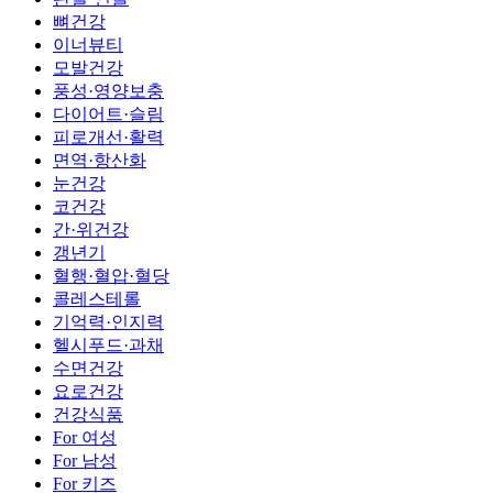
뼈건강
이너뷰티
모발건강
풍성·영양보충
다이어트·슬림
피로개선·활력
면역·항산화
눈건강
코건강
간·위건강
갱년기
혈행·혈압·혈당
콜레스테롤
기억력·인지력
헬시푸드·과채
수면건강
요로건강
건강식품
For 여성
For 남성
For 키즈