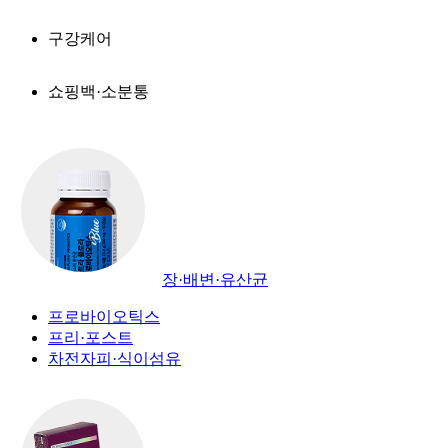
구강케어
쇼핑백·소분통
장·배변·유산균
프로바이오틱스
프리·포스트
차전자피·식이섬유