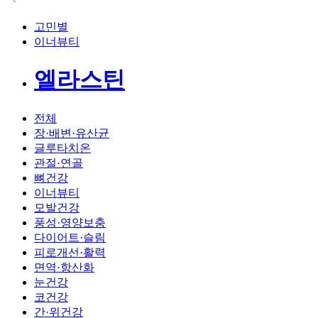
고민별
이너뷰티
엘라스틴
전체
장·배변·유산균
글루타치온
관절·연골
뼈건강
이너뷰티
모발건강
풍성·영양보충
다이어트·슬림
피로개선·활력
면역·항산화
눈건강
코건강
간·위건강