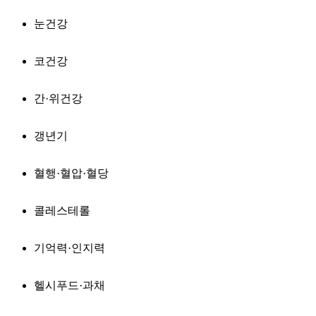
눈건강
코건강
간·위건강
갱년기
혈행·혈압·혈당
콜레스테롤
기억력·인지력
헬시푸드·과채