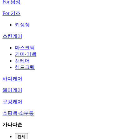
For 남성
For 키즈
키성장
스킨케어
마스크팩
기미·미백
선케어
핸드크림
바디케어
헤어케어
구강케어
쇼핑백·소분통
가나다순
전체