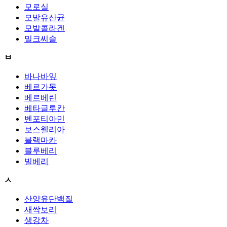
모로실
모발유산균
모발콜라겐
밀크씨슬
ㅂ
바나바잎
베르가못
베르베린
베타글루칸
벤포티아민
보스웰리아
블랙마카
블루베리
빌베리
ㅅ
산양유단백질
새싹보리
생강차