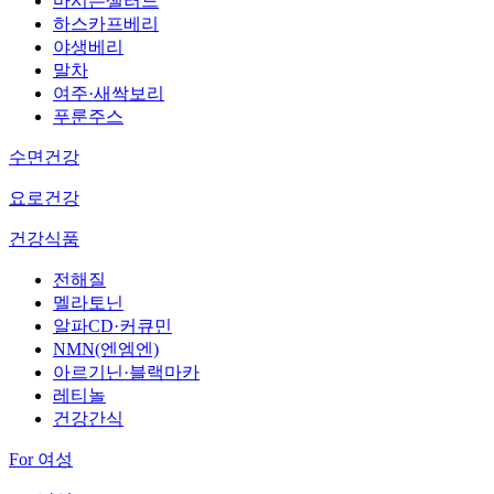
마시는샐러드
하스카프베리
야생베리
말차
여주·새싹보리
푸룬주스
수면건강
요로건강
건강식품
전해질
멜라토닌
알파CD·커큐민
NMN(엔엠엔)
아르기닌·블랙마카
레티놀
건강간식
For 여성