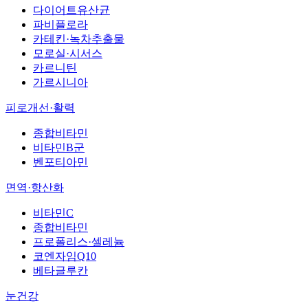
다이어트유산균
파비플로라
카테킨·녹차추출물
모로실·시서스
카르니틴
가르시니아
피로개선·활력
종합비타민
비타민B군
벤포티아민
면역·항산화
비타민C
종합비타민
프로폴리스·셀레늄
코엔자임Q10
베타글루칸
눈건강