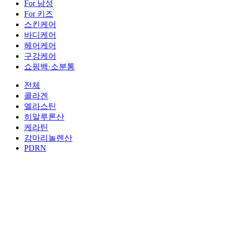
For 남성
For 키즈
스킨케어
바디케어
헤어케어
구강케어
쇼핑백·소분통
전체
콜라겐
엘라스틴
히알루론산
케라틴
감마리놀렌산
PDRN