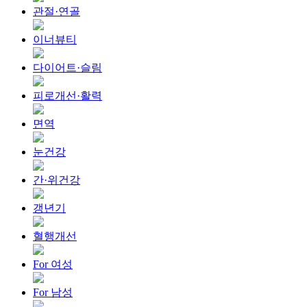
관절·연골
이너뷰티
다이어트·슬림
피로개선·활력
면역
눈건강
간·위건강
갱년기
혈행개선
For 여성
For 남성