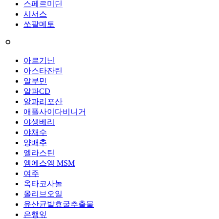
스페르미딘
시서스
쏘팔메토
ㅇ
아르기닌
아스타잔틴
알부민
알파CD
알파리포산
애플사이다비니거
야생베리
야채수
양배추
엘라스틴
엠에스엠 MSM
여주
옥타코사놀
올리브오일
유산균발효굴추출물
은행잎