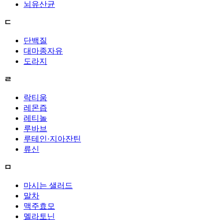
뇌유산균
ㄷ
단백질
대마종자유
도라지
ㄹ
락티움
레몬즙
레티놀
루바브
루테인·지아잔틴
류신
ㅁ
마시는 샐러드
말차
맥주효모
멜라토닌