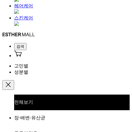
헤어케어
스킨케어
검색
고민별
성분별
전체보기
장·배변·유산균