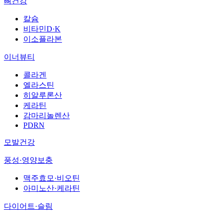
뼈건강
칼슘
비타민D·K
이소플라본
이너뷰티
콜라겐
엘라스틴
히알루론산
케라틴
감마리놀렌산
PDRN
모발건강
풍성·영양보충
맥주효모·비오틴
아미노산·케라틴
다이어트·슬림