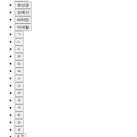
유산균
오메가
비타민
미네랄
ㄱ
ㄴ
ㄷ
ㄹ
ㅁ
ㅂ
ㅅ
ㅇ
ㅈ
ㅊ
ㅋ
ㅌ
ㅍ
ㅎ
A-Z