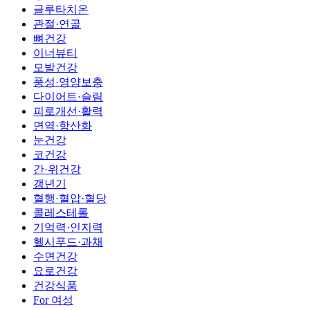
글루타치온
관절·연골
뼈건강
이너뷰티
모발건강
풍성·영양보충
다이어트·슬림
피로개선·활력
면역·항산화
눈건강
코건강
간·위건강
갱년기
혈행·혈압·혈당
콜레스테롤
기억력·인지력
헬시푸드·과채
수면건강
요로건강
건강식품
For 여성