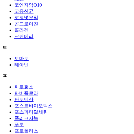
코엔자임Q10
코유산균
코코넛오일
콘드로이친
콜라겐
크랜베리
ㅌ
토마토
테아닌
ㅍ
파로효소
파비플로라
판토텐산
포스트바이오틱스
포스파티딜세린
폴리코사놀
푸룬
프로폴리스