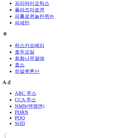
프리바이오틱스
플라즈마로겐
피롤로퀴놀린퀴논
피세틴
ㅎ
하스카프베리
호두오일
회화나무열매
효소
히알루론산
A-Z
ABC 주스
CCA 주스
NMN(엔엠엔)
PDRN
PQQ
SOD