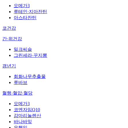
오메가3
루테인·지아잔틴
아스타잔틴
코건강
간·위건강
밀크씨슬
그린세라·꾸지뽕
갱년기
회화나무추출물
루바브
혈행·혈압·혈당
오메가3
코엔자임Q10
감마리놀렌산
바나바잎
은행잎