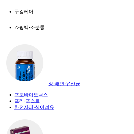
구강케어
쇼핑백·소분통
장·배변·유산균
프로바이오틱스
프리·포스트
차전자피·식이섬유