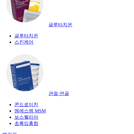
글루타치온
글루타치온
스킨케어
관절·연골
콘드로이친
엠에스엠 MSM
보스웰리아
초록입홍합