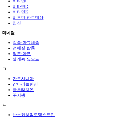
비타민C
비타민D
비타민K
비오틴·판토텐산
엽산
미네랄
칼슘·마그네슘
전해질·칼륨
철분·아연
셀레늄·요오드
ㄱ
가르시니아
감마리놀렌산
글루타치온
꾸지뽕
ㄴ
난소화성말토덱스트린