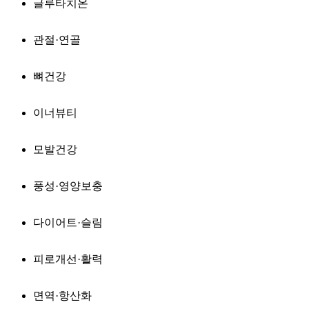
글루타치온
관절·연골
뼈건강
이너뷰티
모발건강
풍성·영양보충
다이어트·슬림
피로개선·활력
면역·항산화