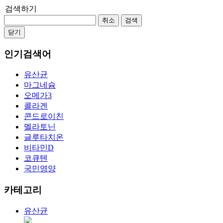
검색하기
취소
검색
닫기
인기검색어
유산균
마그네슘
오메가3
콜라겐
콘드로이친
멜라토닌
글루타치온
비타민D
코큐텐
국민영양
카테고리
유산균