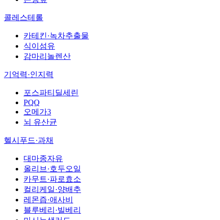
콜레스테롤
카테킨·녹차추출물
식이섬유
감마리놀렌산
기억력·인지력
포스파티딜세린
PQQ
오메가3
뇌 유산균
헬시푸드·과채
대마종자유
올리브·호두오일
카무트·파로효소
컬리케일·양배추
레몬즙·애사비
블루베리·빌베리