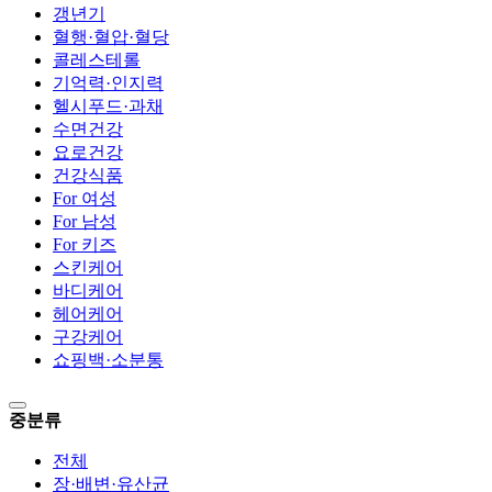
갱년기
혈행·혈압·혈당
콜레스테롤
기억력·인지력
헬시푸드·과채
수면건강
요로건강
건강식품
For 여성
For 남성
For 키즈
스킨케어
바디케어
헤어케어
구강케어
쇼핑백·소분통
중분류
전체
장·배변·유산균