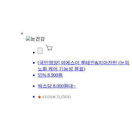
[국민영양] 여에스더 루테인&지아잔틴 (눈의
노화 케어 기능성 원료)
55%
8,900원
박스당 8,000원대~
4.9 (리뷰 32,156개)