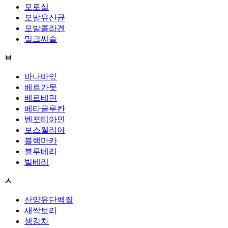
모로실
모발유산균
모발콜라겐
밀크씨슬
ㅂ
바나바잎
베르가못
베르베린
베타글루칸
벤포티아민
보스웰리아
블랙마카
블루베리
빌베리
ㅅ
산양유단백질
새싹보리
생강차