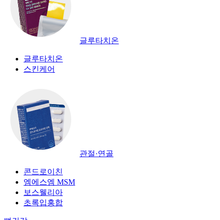
글루타치온
글루타치온
스킨케어
관절·연골
콘드로이친
엠에스엠 MSM
보스웰리아
초록입홍합