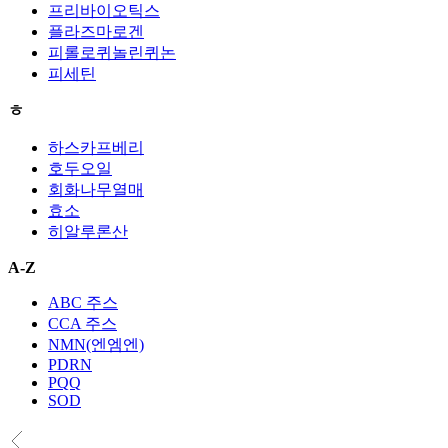
프리바이오틱스
플라즈마로겐
피롤로퀴놀린퀴논
피세틴
ㅎ
하스카프베리
호두오일
회화나무열매
효소
히알루론산
A-Z
ABC 주스
CCA 주스
NMN(엔엠엔)
PDRN
PQQ
SOD