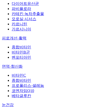
다이어트유산균
파비플로라
카테킨·녹차추출물
모로실·시서스
카르니틴
가르시니아
피로개선·활력
종합비타민
비타민B군
벤포티아민
면역·항산화
비타민C
종합비타민
프로폴리스·셀레늄
코엔자임Q10
베타글루칸
눈건강