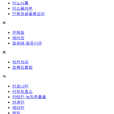
이노시톨
이소플라본
인동덩굴꽃봉오리
ㅈ
전해질
제비집
질유래·질유산균
ㅊ
차전자피
초록입홍합
ㅋ
카르니틴
카무트효소
카테킨·녹차추출물
커큐민
케라틴
케일