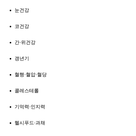
눈건강
코건강
간·위건강
갱년기
혈행·혈압·혈당
콜레스테롤
기억력·인지력
헬시푸드·과채