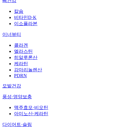
뼈건강
칼슘
비타민D·K
이소플라본
이너뷰티
콜라겐
엘라스틴
히알루론산
케라틴
감마리놀렌산
PDRN
모발건강
풍성·영양보충
맥주효모·비오틴
아미노산·케라틴
다이어트·슬림