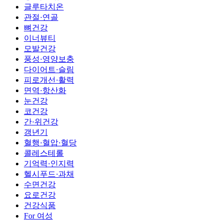
글루타치온
관절·연골
뼈건강
이너뷰티
모발건강
풍성·영양보충
다이어트·슬림
피로개선·활력
면역·항산화
눈건강
코건강
간·위건강
갱년기
혈행·혈압·혈당
콜레스테롤
기억력·인지력
헬시푸드·과채
수면건강
요로건강
건강식품
For 여성