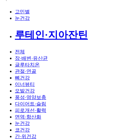
고민별
눈건강
루테인·지아잔틴
전체
장·배변·유산균
글루타치온
관절·연골
뼈건강
이너뷰티
모발건강
풍성·영양보충
다이어트·슬림
피로개선·활력
면역·항산화
눈건강
코건강
간·위건강