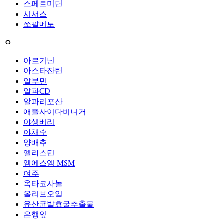
스페르미딘
시서스
쏘팔메토
ㅇ
아르기닌
아스타잔틴
알부민
알파CD
알파리포산
애플사이다비니거
야생베리
야채수
양배추
엘라스틴
엠에스엠 MSM
여주
옥타코사놀
올리브오일
유산균발효굴추출물
은행잎