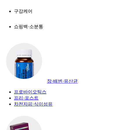
구강케어
쇼핑백·소분통
장·배변·유산균
프로바이오틱스
프리·포스트
차전자피·식이섬유