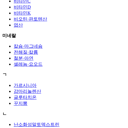
비타민C
비타민D
비타민K
비오틴·판토텐산
엽산
미네랄
칼슘·마그네슘
전해질·칼륨
철분·아연
셀레늄·요오드
ㄱ
가르시니아
감마리놀렌산
글루타치온
꾸지뽕
ㄴ
난소화성말토덱스트린