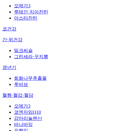
오메가3
루테인·지아잔틴
아스타잔틴
코건강
간·위건강
밀크씨슬
그린세라·꾸지뽕
갱년기
회화나무추출물
루바브
혈행·혈압·혈당
오메가3
코엔자임Q10
감마리놀렌산
바나바잎
은행잎