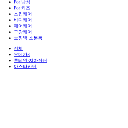
For 남성
For 키즈
스킨케어
바디케어
헤어케어
구강케어
쇼핑백·소분통
전체
오메가3
루테인·지아잔틴
아스타잔틴