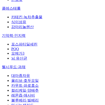
콜레스테롤
카테킨·녹차추출물
식이섬유
감마리놀렌산
기억력·인지력
포스파티딜세린
PQQ
오메가3
뇌 유산균
헬시푸드·과채
대마종자유
올리브·호두오일
카무트·파로효소
컬리케일·양배추
레몬즙·애사비
블루베리·빌베리