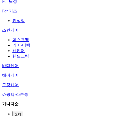
For 남성
For 키즈
키성장
스킨케어
마스크팩
기미·미백
선케어
핸드크림
바디케어
헤어케어
구강케어
쇼핑백·소분통
가나다순
전체