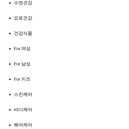
수면건강
요로건강
건강식품
For 여성
For 남성
For 키즈
스킨케어
바디케어
헤어케어