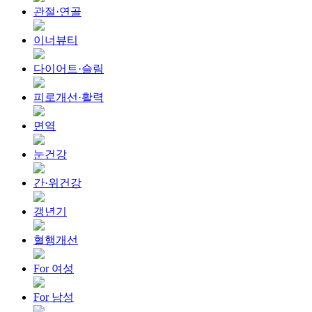
관절·연골
이너뷰티
다이어트·슬림
피로개선·활력
면역
눈건강
간·위건강
갱년기
혈행개선
For 여성
For 남성