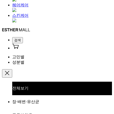
헤어케어
스킨케어
검색
고민별
성분별
전체보기
장·배변·유산균