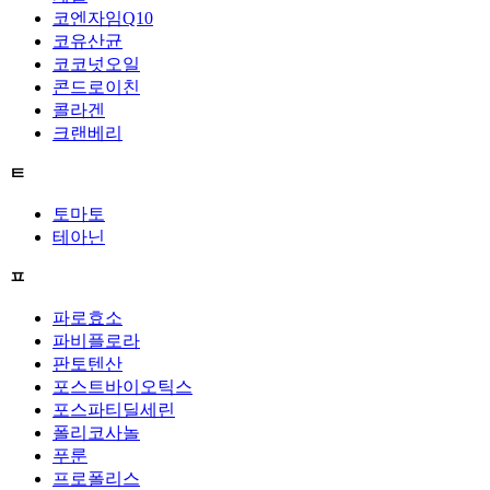
코엔자임Q10
코유산균
코코넛오일
콘드로이친
콜라겐
크랜베리
ㅌ
토마토
테아닌
ㅍ
파로효소
파비플로라
판토텐산
포스트바이오틱스
포스파티딜세린
폴리코사놀
푸룬
프로폴리스