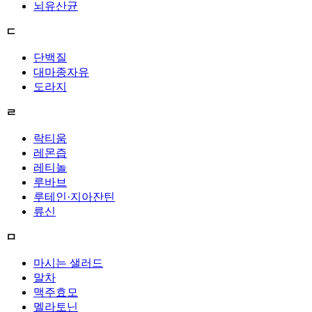
뇌유산균
ㄷ
단백질
대마종자유
도라지
ㄹ
락티움
레몬즙
레티놀
루바브
루테인·지아잔틴
류신
ㅁ
마시는 샐러드
말차
맥주효모
멜라토닌