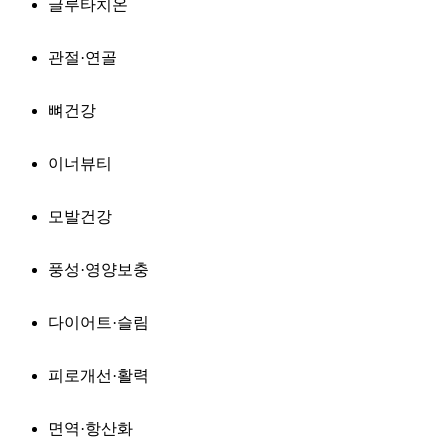
글루타치온
관절·연골
뼈건강
이너뷰티
모발건강
풍성·영양보충
다이어트·슬림
피로개선·활력
면역·항산화