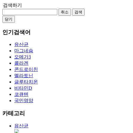
검색하기
취소
검색
닫기
인기검색어
유산균
마그네슘
오메가3
콜라겐
콘드로이친
멜라토닌
글루타치온
비타민D
코큐텐
국민영양
카테고리
유산균