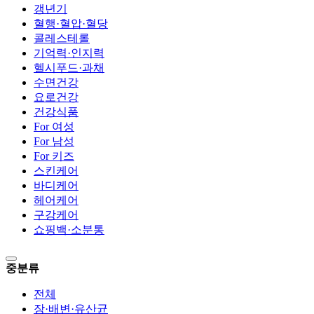
갱년기
혈행·혈압·혈당
콜레스테롤
기억력·인지력
헬시푸드·과채
수면건강
요로건강
건강식품
For 여성
For 남성
For 키즈
스킨케어
바디케어
헤어케어
구강케어
쇼핑백·소분통
중분류
전체
장·배변·유산균