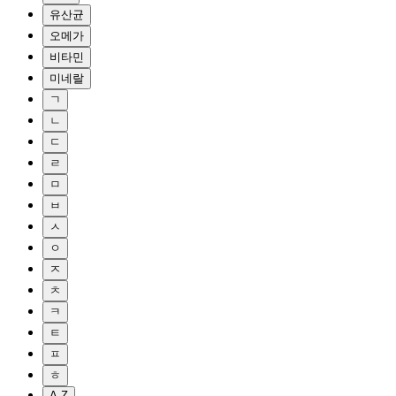
유산균
오메가
비타민
미네랄
ㄱ
ㄴ
ㄷ
ㄹ
ㅁ
ㅂ
ㅅ
ㅇ
ㅈ
ㅊ
ㅋ
ㅌ
ㅍ
ㅎ
A-Z