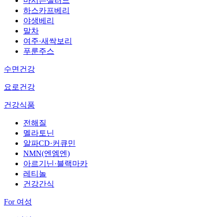
마시는샐러드
하스카프베리
야생베리
말차
여주·새싹보리
푸룬주스
수면건강
요로건강
건강식품
전해질
멜라토닌
알파CD·커큐민
NMN(엔엠엔)
아르기닌·블랙마카
레티놀
건강간식
For 여성