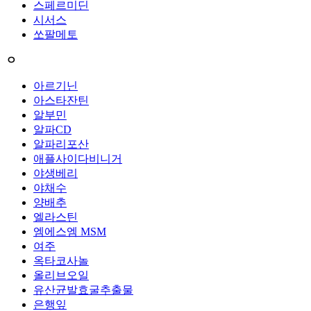
스페르미딘
시서스
쏘팔메토
ㅇ
아르기닌
아스타잔틴
알부민
알파CD
알파리포산
애플사이다비니거
야생베리
야채수
양배추
엘라스틴
엠에스엠 MSM
여주
옥타코사놀
올리브오일
유산균발효굴추출물
은행잎