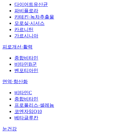
다이어트유산균
파비플로라
카테킨·녹차추출물
모로실·시서스
카르니틴
가르시니아
피로개선·활력
종합비타민
비타민B군
벤포티아민
면역·항산화
비타민C
종합비타민
프로폴리스·셀레늄
코엔자임Q10
베타글루칸
눈건강