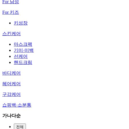
For 남성
For 키즈
키성장
스킨케어
마스크팩
기미·미백
선케어
핸드크림
바디케어
헤어케어
구강케어
쇼핑백·소분통
가나다순
전체