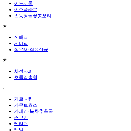
이노시톨
이소플라본
인동덩굴꽃봉오리
ㅈ
전해질
제비집
질유래·질유산균
ㅊ
차전자피
초록입홍합
ㅋ
카르니틴
카무트효소
카테킨·녹차추출물
커큐민
케라틴
케일