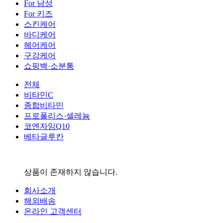
For 남성
For 키즈
스킨케어
바디케어
헤어케어
구강케어
쇼핑백·소분통
전체
비타민C
종합비타민
프로폴리스·셀레늄
코엔자임Q10
베타글루칸
상품이 존재하지 않습니다.
회사소개
해외배송
온라인 고객센터