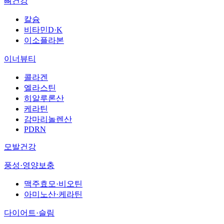
뼈건강
칼슘
비타민D·K
이소플라본
이너뷰티
콜라겐
엘라스틴
히알루론산
케라틴
감마리놀렌산
PDRN
모발건강
풍성·영양보충
맥주효모·비오틴
아미노산·케라틴
다이어트·슬림