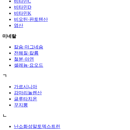
비타민C
비타민D
비타민K
비오틴·판토텐산
엽산
미네랄
칼슘·마그네슘
전해질·칼륨
철분·아연
셀레늄·요오드
ㄱ
가르시니아
감마리놀렌산
글루타치온
꾸지뽕
ㄴ
난소화성말토덱스트린