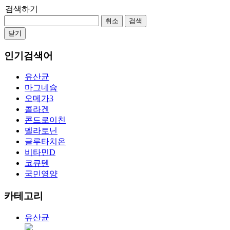
검색하기
취소
검색
닫기
인기검색어
유산균
마그네슘
오메가3
콜라겐
콘드로이친
멜라토닌
글루타치온
비타민D
코큐텐
국민영양
카테고리
유산균