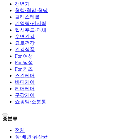
갱년기
혈행·혈압·혈당
콜레스테롤
기억력·인지력
헬시푸드·과채
수면건강
요로건강
건강식품
For 여성
For 남성
For 키즈
스킨케어
바디케어
헤어케어
구강케어
쇼핑백·소분통
중분류
전체
장·배변·유산균