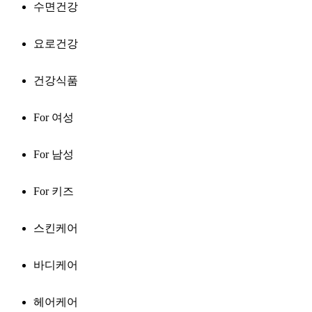
수면건강
요로건강
건강식품
For 여성
For 남성
For 키즈
스킨케어
바디케어
헤어케어