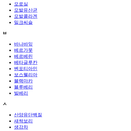
모로실
모발유산균
모발콜라겐
밀크씨슬
ㅂ
바나바잎
베르가못
베르베린
베타글루칸
벤포티아민
보스웰리아
블랙마카
블루베리
빌베리
ㅅ
산양유단백질
새싹보리
생강차