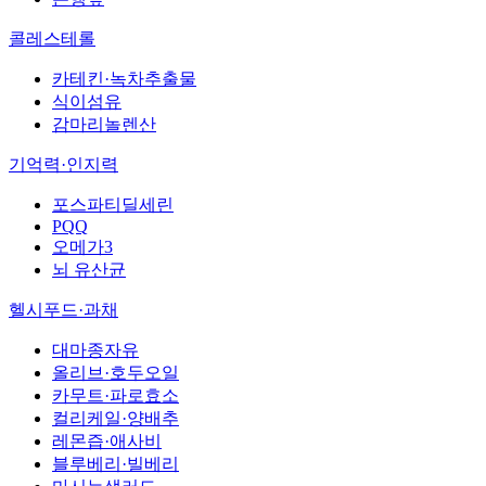
콜레스테롤
카테킨·녹차추출물
식이섬유
감마리놀렌산
기억력·인지력
포스파티딜세린
PQQ
오메가3
뇌 유산균
헬시푸드·과채
대마종자유
올리브·호두오일
카무트·파로효소
컬리케일·양배추
레몬즙·애사비
블루베리·빌베리