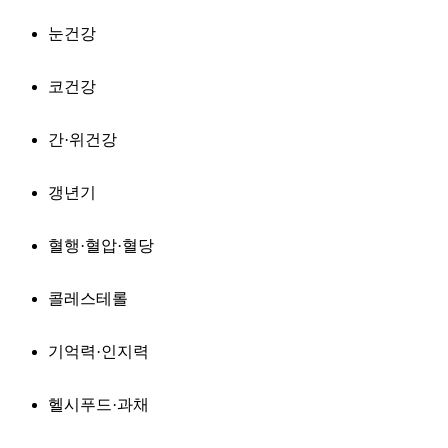
눈건강
코건강
간·위건강
갱년기
혈행·혈압·혈당
콜레스테롤
기억력·인지력
헬시푸드·과채