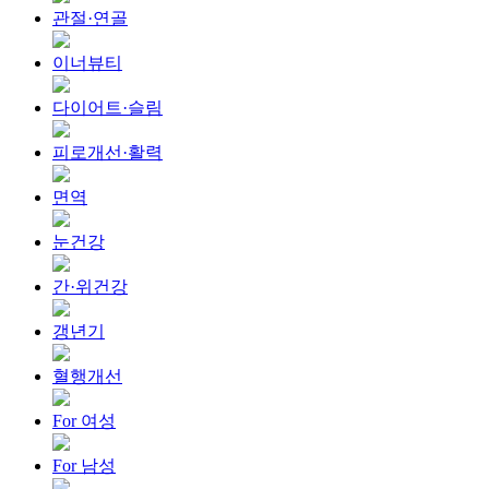
관절·연골
이너뷰티
다이어트·슬림
피로개선·활력
면역
눈건강
간·위건강
갱년기
혈행개선
For 여성
For 남성