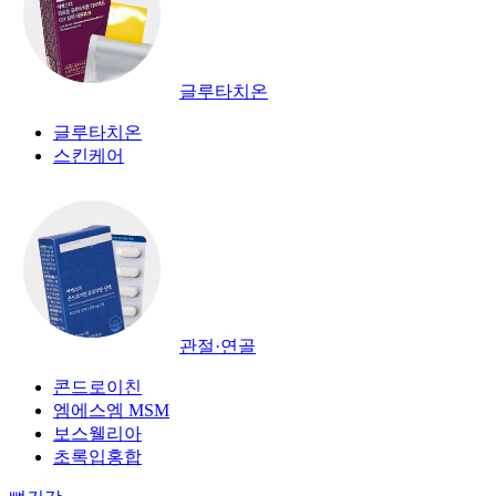
글루타치온
글루타치온
스킨케어
관절·연골
콘드로이친
엠에스엠 MSM
보스웰리아
초록입홍합