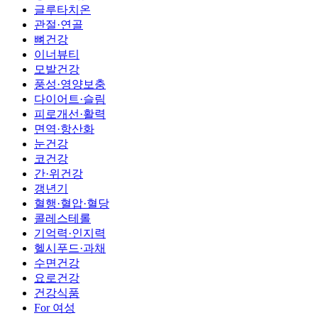
글루타치온
관절·연골
뼈건강
이너뷰티
모발건강
풍성·영양보충
다이어트·슬림
피로개선·활력
면역·항산화
눈건강
코건강
간·위건강
갱년기
혈행·혈압·혈당
콜레스테롤
기억력·인지력
헬시푸드·과채
수면건강
요로건강
건강식품
For 여성