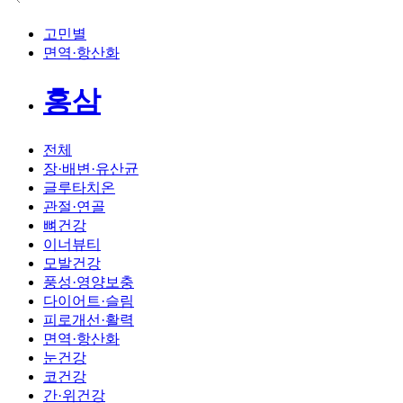
고민별
면역·항산화
홍삼
전체
장·배변·유산균
글루타치온
관절·연골
뼈건강
이너뷰티
모발건강
풍성·영양보충
다이어트·슬림
피로개선·활력
면역·항산화
눈건강
코건강
간·위건강