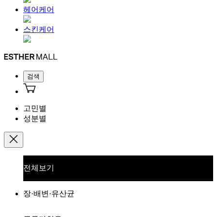
헤어케어
스킨케어
검색
고민별
성분별
전체보기
장·배변·유산균