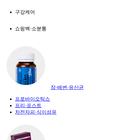
구강케어
쇼핑백·소분통
장·배변·유산균
프로바이오틱스
프리·포스트
차전자피·식이섬유