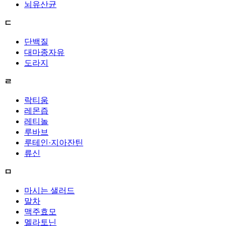
뇌유산균
ㄷ
단백질
대마종자유
도라지
ㄹ
락티움
레몬즙
레티놀
루바브
루테인·지아잔틴
류신
ㅁ
마시는 샐러드
말차
맥주효모
멜라토닌