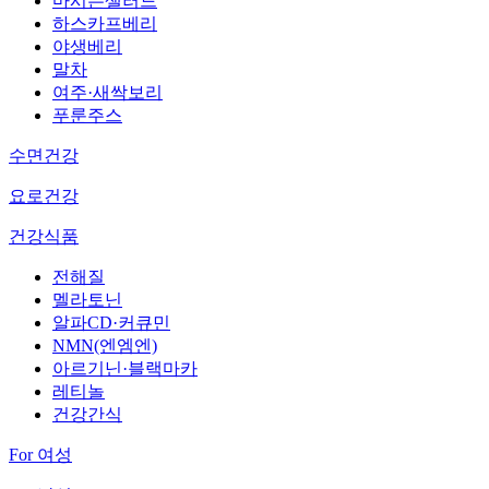
마시는샐러드
하스카프베리
야생베리
말차
여주·새싹보리
푸룬주스
수면건강
요로건강
건강식품
전해질
멜라토닌
알파CD·커큐민
NMN(엔엠엔)
아르기닌·블랙마카
레티놀
건강간식
For 여성