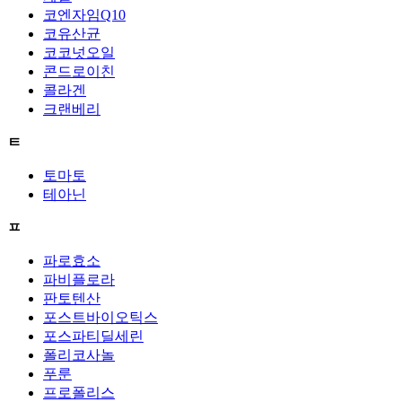
코엔자임Q10
코유산균
코코넛오일
콘드로이친
콜라겐
크랜베리
ㅌ
토마토
테아닌
ㅍ
파로효소
파비플로라
판토텐산
포스트바이오틱스
포스파티딜세린
폴리코사놀
푸룬
프로폴리스