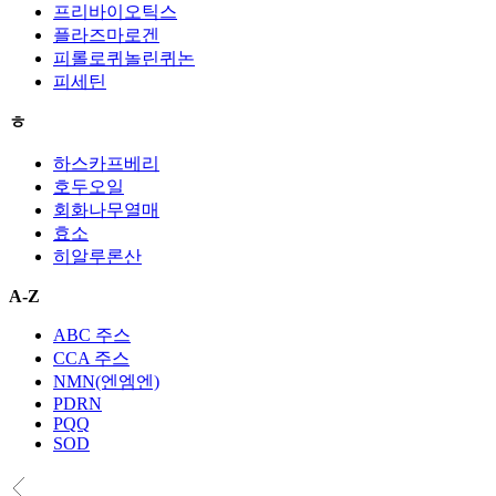
프리바이오틱스
플라즈마로겐
피롤로퀴놀린퀴논
피세틴
ㅎ
하스카프베리
호두오일
회화나무열매
효소
히알루론산
A-Z
ABC 주스
CCA 주스
NMN(엔엠엔)
PDRN
PQQ
SOD