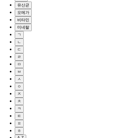
유산균
오메가
비타민
미네랄
ㄱ
ㄴ
ㄷ
ㄹ
ㅁ
ㅂ
ㅅ
ㅇ
ㅈ
ㅊ
ㅋ
ㅌ
ㅍ
ㅎ
A-Z