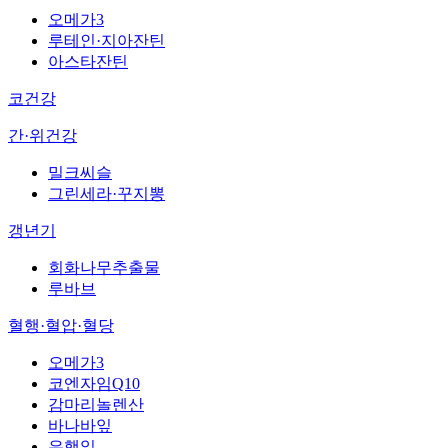
오메가3
루테인·지아잔틴
아스타잔틴
코건강
간·위건강
밀크씨슬
그린세라·꾸지뽕
갱년기
회화나무추출물
루바브
혈행·혈압·혈당
오메가3
코엔자임Q10
감마리놀렌산
바나바잎
은행잎