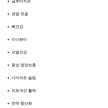
글루타치온
관절·연골
뼈건강
이너뷰티
모발건강
풍성·영양보충
다이어트·슬림
피로개선·활력
면역·항산화