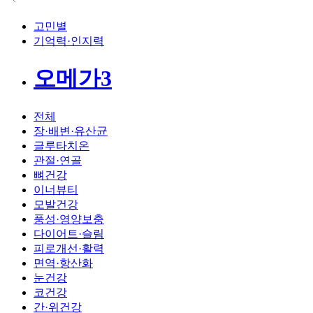
고민별
기억력·인지력
오메가3
전체
장·배변·유산균
글루타치온
관절·연골
뼈건강
이너뷰티
모발건강
풍성·영양보충
다이어트·슬림
피로개선·활력
면역·항산화
눈건강
코건강
간·위건강