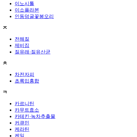
이노시톨
이소플라본
인동덩굴꽃봉오리
ㅈ
전해질
제비집
질유래·질유산균
ㅊ
차전자피
초록입홍합
ㅋ
카르니틴
카무트효소
카테킨·녹차추출물
커큐민
케라틴
케일