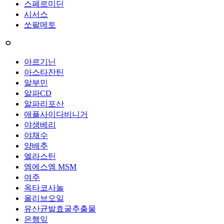
스페르미딘
시서스
쏘팔메토
ㅇ
아르기닌
아스타잔틴
알부민
알파CD
알파리포산
애플사이다비니거
야생베리
야채수
양배추
엘라스틴
엠에스엠 MSM
여주
옥타코사놀
올리브오일
유산균발효굴추출물
은행잎