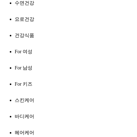
수면건강
요로건강
건강식품
For 여성
For 남성
For 키즈
스킨케어
바디케어
헤어케어