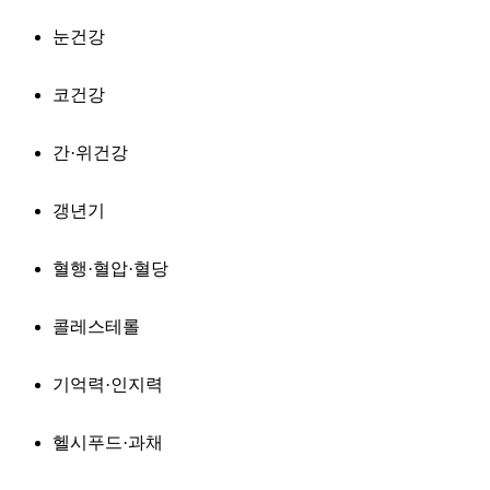
눈건강
코건강
간·위건강
갱년기
혈행·혈압·혈당
콜레스테롤
기억력·인지력
헬시푸드·과채