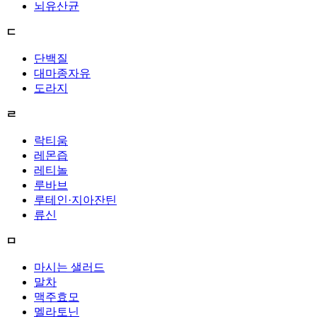
뇌유산균
ㄷ
단백질
대마종자유
도라지
ㄹ
락티움
레몬즙
레티놀
루바브
루테인·지아잔틴
류신
ㅁ
마시는 샐러드
말차
맥주효모
멜라토닌