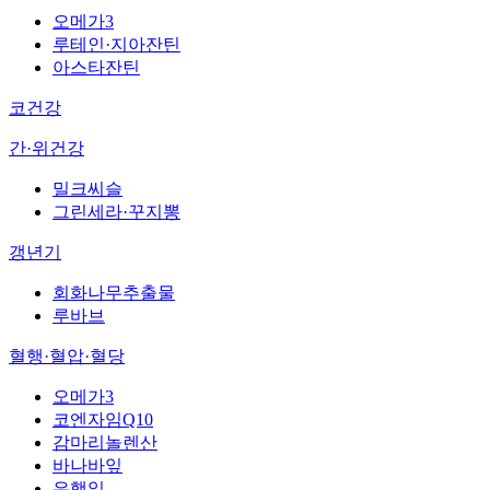
오메가3
루테인·지아잔틴
아스타잔틴
코건강
간·위건강
밀크씨슬
그린세라·꾸지뽕
갱년기
회화나무추출물
루바브
혈행·혈압·혈당
오메가3
코엔자임Q10
감마리놀렌산
바나바잎
은행잎