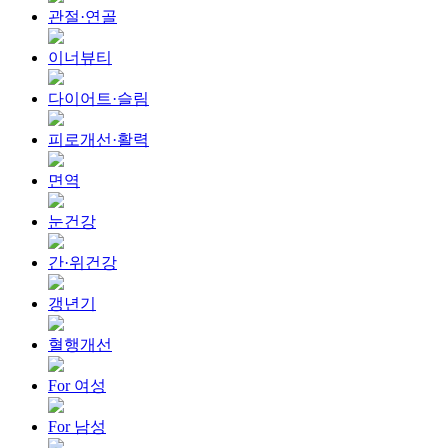
관절·연골
이너뷰티
다이어트·슬림
피로개선·활력
면역
눈건강
간·위건강
갱년기
혈행개선
For 여성
For 남성