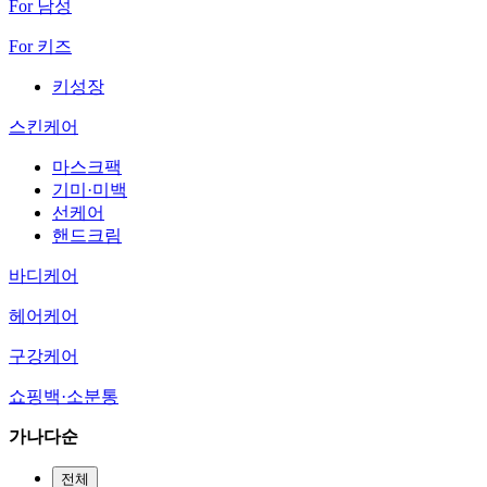
For 남성
For 키즈
키성장
스킨케어
마스크팩
기미·미백
선케어
핸드크림
바디케어
헤어케어
구강케어
쇼핑백·소분통
가나다순
전체