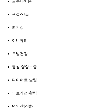
글루타치온
관절·연골
뼈건강
이너뷰티
모발건강
풍성·영양보충
다이어트·슬림
피로개선·활력
면역·항산화