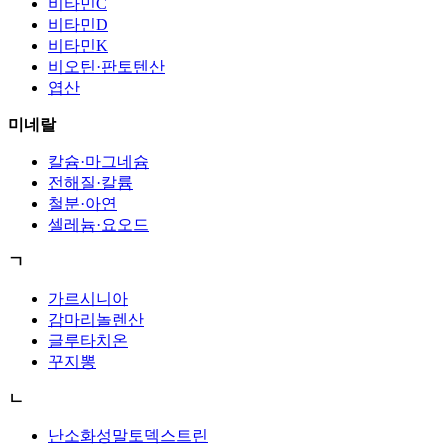
비타민C
비타민D
비타민K
비오틴·판토텐산
엽산
미네랄
칼슘·마그네슘
전해질·칼륨
철분·아연
셀레늄·요오드
ㄱ
가르시니아
감마리놀렌산
글루타치온
꾸지뽕
ㄴ
난소화성말토덱스트린