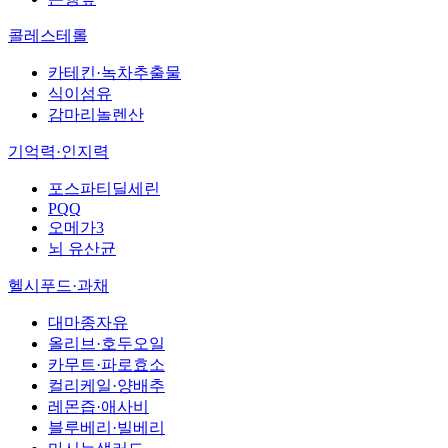
콜레스테롤
카테킨·녹차추출물
식이섬유
감마리놀렌산
기억력·인지력
포스파티딜세린
PQQ
오메가3
뇌 유산균
헬시푸드·과채
대마종자유
올리브·호두오일
카무트·파로효소
컬리케일·양배추
레몬즙·애사비
블루베리·빌베리