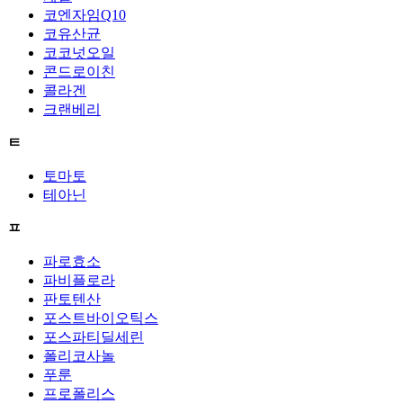
코엔자임Q10
코유산균
코코넛오일
콘드로이친
콜라겐
크랜베리
ㅌ
토마토
테아닌
ㅍ
파로효소
파비플로라
판토텐산
포스트바이오틱스
포스파티딜세린
폴리코사놀
푸룬
프로폴리스