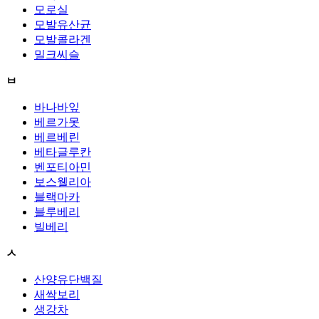
모로실
모발유산균
모발콜라겐
밀크씨슬
ㅂ
바나바잎
베르가못
베르베린
베타글루칸
벤포티아민
보스웰리아
블랙마카
블루베리
빌베리
ㅅ
산양유단백질
새싹보리
생강차