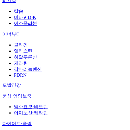
뼈건강
칼슘
비타민D·K
이소플라본
이너뷰티
콜라겐
엘라스틴
히알루론산
케라틴
감마리놀렌산
PDRN
모발건강
풍성·영양보충
맥주효모·비오틴
아미노산·케라틴
다이어트·슬림