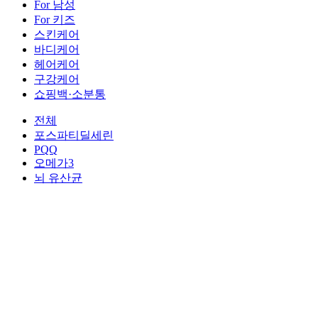
For 남성
For 키즈
스킨케어
바디케어
헤어케어
구강케어
쇼핑백·소분통
전체
포스파티딜세린
PQQ
오메가3
뇌 유산균