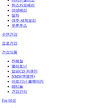
마시는샐러드
하스카프베리
야생베리
말차
여주·새싹보리
푸룬주스
수면건강
요로건강
건강식품
전해질
멜라토닌
알파CD·커큐민
NMN(엔엠엔)
아르기닌·블랙마카
레티놀
건강간식
For 여성