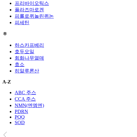
프리바이오틱스
플라즈마로겐
피롤로퀴놀린퀴논
피세틴
ㅎ
하스카프베리
호두오일
회화나무열매
효소
히알루론산
A-Z
ABC 주스
CCA 주스
NMN(엔엠엔)
PDRN
PQQ
SOD