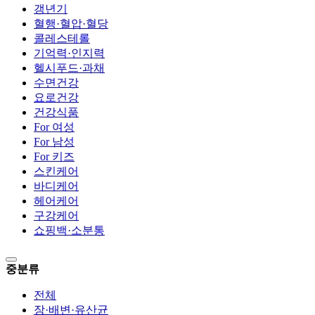
갱년기
혈행·혈압·혈당
콜레스테롤
기억력·인지력
헬시푸드·과채
수면건강
요로건강
건강식품
For 여성
For 남성
For 키즈
스킨케어
바디케어
헤어케어
구강케어
쇼핑백·소분통
중분류
전체
장·배변·유산균