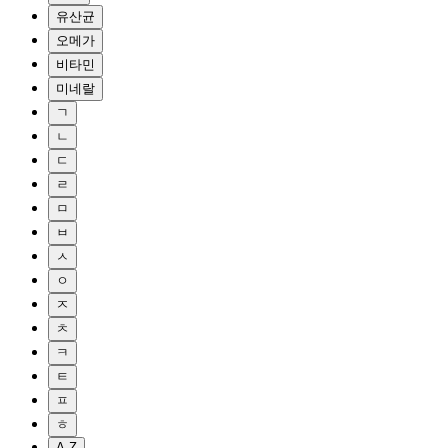
유산균
오메가
비타민
미네랄
ㄱ
ㄴ
ㄷ
ㄹ
ㅁ
ㅂ
ㅅ
ㅇ
ㅈ
ㅊ
ㅋ
ㅌ
ㅍ
ㅎ
A-Z