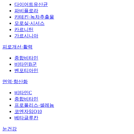
다이어트유산균
파비플로라
카테킨·녹차추출물
모로실·시서스
카르니틴
가르시니아
피로개선·활력
종합비타민
비타민B군
벤포티아민
면역·항산화
비타민C
종합비타민
프로폴리스·셀레늄
코엔자임Q10
베타글루칸
눈건강