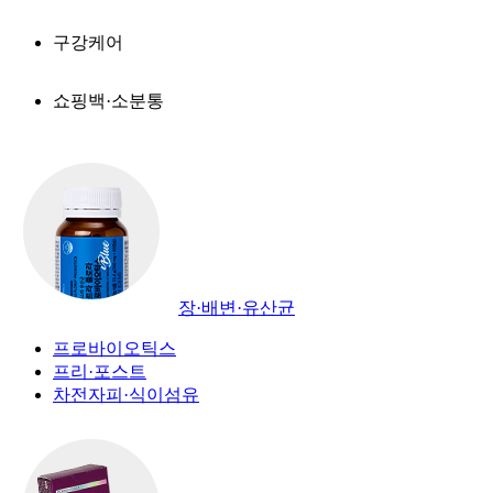
구강케어
쇼핑백·소분통
장·배변·유산균
프로바이오틱스
프리·포스트
차전자피·식이섬유