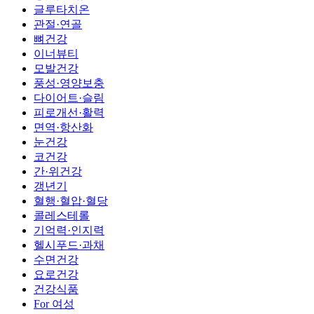
글루타치온
관절·연골
뼈건강
이너뷰티
모발건강
풍성·영양보충
다이어트·슬림
피로개선·활력
면역·항산화
눈건강
코건강
간·위건강
갱년기
혈행·혈압·혈당
콜레스테롤
기억력·인지력
헬시푸드·과채
수면건강
요로건강
건강식품
For 여성