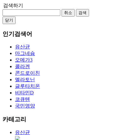
검색하기
취소
검색
닫기
인기검색어
유산균
마그네슘
오메가3
콜라겐
콘드로이친
멜라토닌
글루타치온
비타민D
코큐텐
국민영양
카테고리
유산균