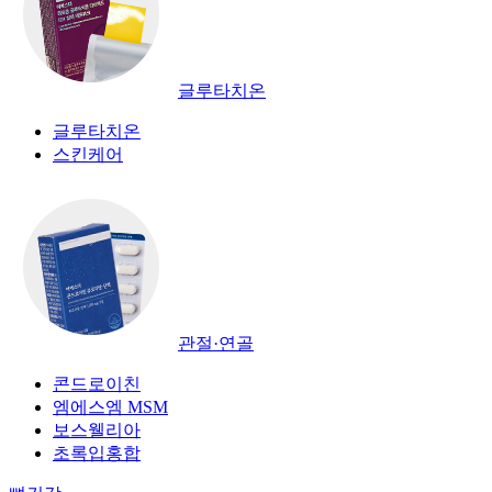
글루타치온
글루타치온
스킨케어
관절·연골
콘드로이친
엠에스엠 MSM
보스웰리아
초록입홍합