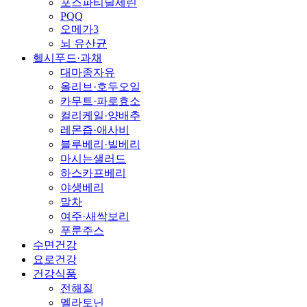
포스파티딜세린
PQQ
오메가3
뇌 유산균
헬시푸드·과채
대마종자유
올리브·호두오일
카무트·파로효소
컬리케일·양배추
레몬즙·애사비
블루베리·빌베리
마시는샐러드
하스카프베리
야생베리
말차
여주·새싹보리
푸룬주스
수면건강
요로건강
건강식품
전해질
멜라토닌