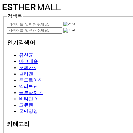
검색폼
인기검색어
유산균
마그네슘
오메가3
콜라겐
콘드로이친
멜라토닌
글루타치온
비타민D
코큐텐
국민영양
카테고리