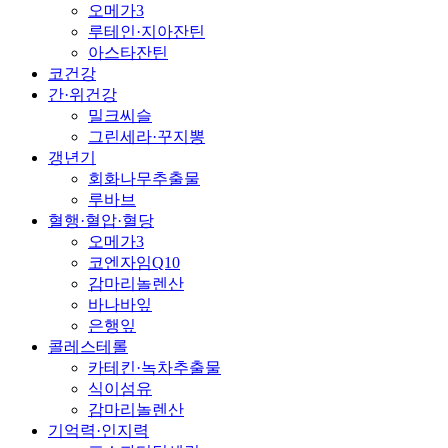
오메가3
루테인·지아잔틴
아스타잔틴
코건강
간·위건강
밀크씨슬
그린세라·꾸지뽕
갱년기
회화나무추출물
루바브
혈행·혈압·혈당
오메가3
코엔자임Q10
감마리놀렌산
바나바잎
은행잎
콜레스테롤
카테킨·녹차추출물
식이섬유
감마리놀렌산
기억력·인지력