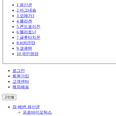
1
유산균
2
마그네슘
3
오메가3
4
콜라겐
5
콘드로이친
6
멜라토닌
7
글루타치온
8
비타민D
9
코큐텐
10
국민영양
로그인
회원가입
고객센터
해외배송
고민별
장·배변·유산균
프로바이오틱스