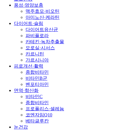
풍성·영양보충
맥주효모·비오틴
아미노산·케라틴
다이어트·슬림
다이어트유산균
파비플로라
카테킨·녹차추출물
모로실·시서스
카르니틴
가르시니아
피로개선·활력
종합비타민
비타민B군
벤포티아민
면역·항산화
비타민C
종합비타민
프로폴리스·셀레늄
코엔자임Q10
베타글루칸
눈건강