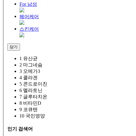
For 남성
헤어케어
스킨케어
닫기
1
유산균
2
마그네슘
3
오메가3
4
콜라겐
5
콘드로이친
6
멜라토닌
7
글루타치온
8
비타민D
9
코큐텐
10
국민영양
인기 검색어