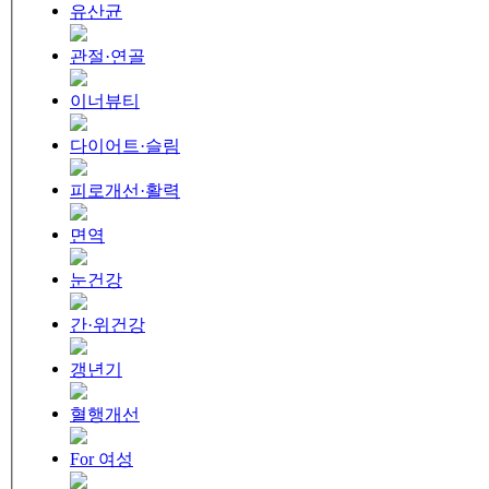
유산균
관절·연골
이너뷰티
다이어트·슬림
피로개선·활력
면역
눈건강
간·위건강
갱년기
혈행개선
For 여성