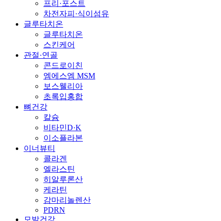
프리·포스트
차전자피·식이섬유
글루타치온
글루타치온
스킨케어
관절·연골
콘드로이친
엠에스엠 MSM
보스웰리아
초록입홍합
뼈건강
칼슘
비타민D·K
이소플라본
이너뷰티
콜라겐
엘라스틴
히알루론산
케라틴
감마리놀렌산
PDRN
모발건강